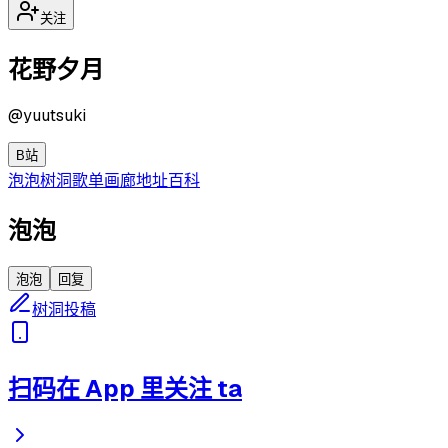
关注
花野夕月
@
yuutsuki
B站
泡泡
树洞
歌单
画廊
地址
百科
泡泡
泡泡
回复
树洞投稿
扫码在 App 里关注 ta