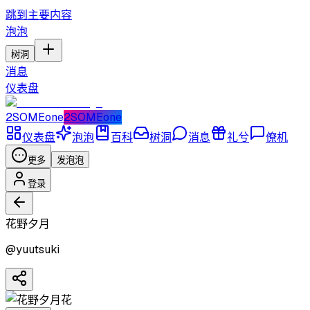
跳到主要内容
泡泡
树洞
消息
仪表盘
2SOMEone
2SOMEone
仪表盘
泡泡
百科
树洞
消息
礼兮
僚机
更多
发泡泡
登录
花野夕月
@
yuutsuki
花