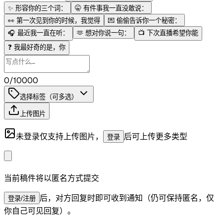
✨
形容你的三个词：
🤫
有件事我一直没敢说：
👀
第一次见到你的时候，我觉得
💌
偷偷告诉你一个秘密：
🎧
最近我一直在听：
🫶
想对你说一句：
📺
下次直播希望你能
❓
我最好奇的是，你
0/10000
选择标签（可多选）
上传图片
未登录仅支持上传图片，
后可上传更多类型
登录
当前稿件将以匿名方式提交
后，对方回复时即可收到通知（仍可保持匿名，仅
登录/注册
你自己可见回复）。