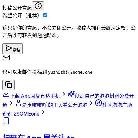
投稿公开意愿
希望公开（推荐）
这只是你的意愿，不会立即公开。收稿人拥有最终决定权；公
开后才可转发到泡泡动态。
投稿
也可以发邮件投稿到
yuzhizhi
@2some.one
下载 App
回复直达手机
创建自己的泡泡树洞
免费开
通
是玉吱吱吖 的主页
看公开泡泡
社区泡泡广场
逛逛 2SOMEone