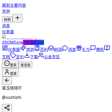
跳到主要内容
泡泡
树洞
消息
仪表盘
2SOMEone
2SOMEone
仪表盘
泡泡
百科
树洞
消息
礼兮
僚机
文档
定价
下载
公会专区
更多
发泡泡
登录
是玉吱吱吖
@
yuzhizhi