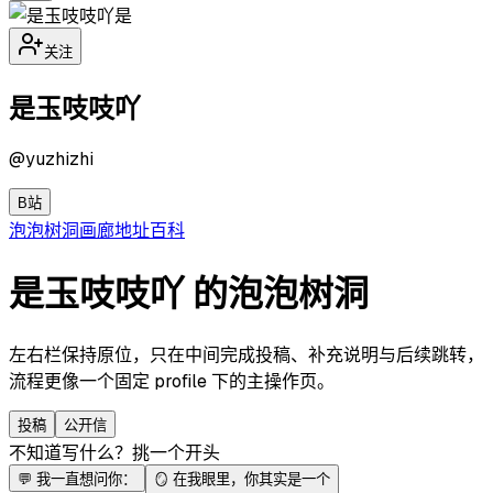
是
关注
是玉吱吱吖
@
yuzhizhi
B站
泡泡
树洞
画廊
地址
百科
是玉吱吱吖 的泡泡树洞
左右栏保持原位，只在中间完成投稿、补充说明与后续跳转，
流程更像一个固定 profile 下的主操作页。
投稿
公开信
不知道写什么？挑一个开头
💬
我一直想问你：
🪞
在我眼里，你其实是一个