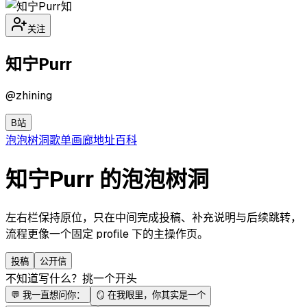
知
关注
知宁Purr
@
zhining
B站
泡泡
树洞
歌单
画廊
地址
百科
知宁Purr 的泡泡树洞
左右栏保持原位，只在中间完成投稿、补充说明与后续跳转，
流程更像一个固定 profile 下的主操作页。
投稿
公开信
不知道写什么？挑一个开头
💬
我一直想问你：
🪞
在我眼里，你其实是一个