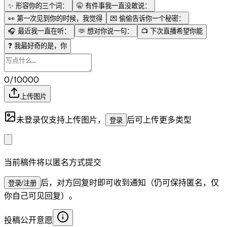
✨
形容你的三个词：
🤫
有件事我一直没敢说：
👀
第一次见到你的时候，我觉得
💌
偷偷告诉你一个秘密：
🎧
最近我一直在听：
🫶
想对你说一句：
📺
下次直播希望你能
❓
我最好奇的是，你
0/10000
上传图片
未登录仅支持上传图片，
后可上传更多类型
登录
当前稿件将以匿名方式提交
后，对方回复时即可收到通知（仍可保持匿名，仅
登录/注册
你自己可见回复）。
投稿公开意愿