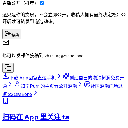
希望公开（推荐）
这只是你的意愿，不会立即公开。收稿人拥有最终决定权；公
开后才可转发到泡泡动态。
投稿
也可以发邮件投稿到
zhining
@2some.one
下载 App
回复直达手机
创建自己的泡泡树洞
免费开
通
知宁Purr 的主页
看公开泡泡
社区泡泡广场
逛
逛 2SOMEone
扫码在 App 里关注 ta