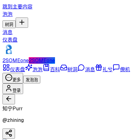
跳到主要内容
泡泡
树洞
消息
仪表盘
2SOMEone
2SOMEone
仪表盘
泡泡
百科
树洞
消息
礼兮
僚机
更多
发泡泡
登录
知宁Purr
@
zhining