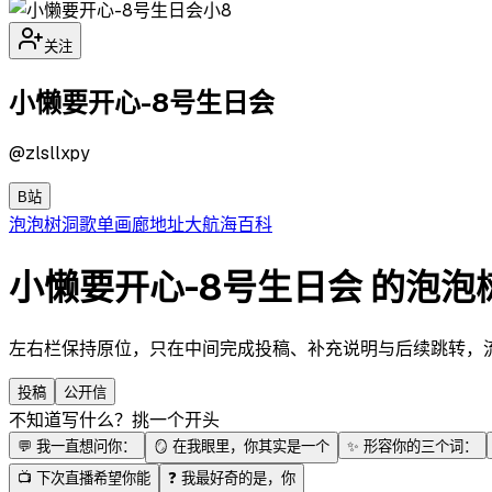
小8
关注
小懒要开心-8号生日会
@
zlsllxpy
B站
泡泡
树洞
歌单
画廊
地址
大航海
百科
小懒要开心-8号生日会 的泡泡
左右栏保持原位，只在中间完成投稿、补充说明与后续跳转，流程更
投稿
公开信
不知道写什么？挑一个开头
💬
我一直想问你：
🪞
在我眼里，你其实是一个
✨
形容你的三个词：
📺
下次直播希望你能
❓
我最好奇的是，你