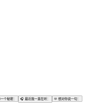
你一个秘密：
🎧
最近我一直在听：
🫶
想对你说一句：