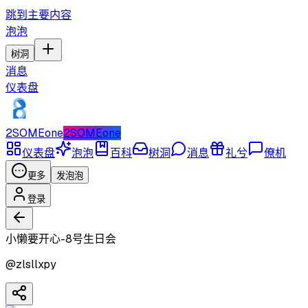
跳到主要内容
泡泡
树洞
消息
仪表盘
2SOMEone
2SOMEone
仪表盘
泡泡
百科
树洞
消息
礼兮
僚机
更多
发泡泡
登录
小懒要开心-8号生日会
@
zlsllxpy