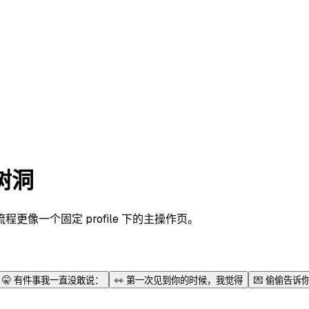
树洞
像一个固定 profile 下的主操作页。
🤫
有件事我一直没敢说：
👀
第一次见到你的时候，我觉得
💌
偷偷告诉