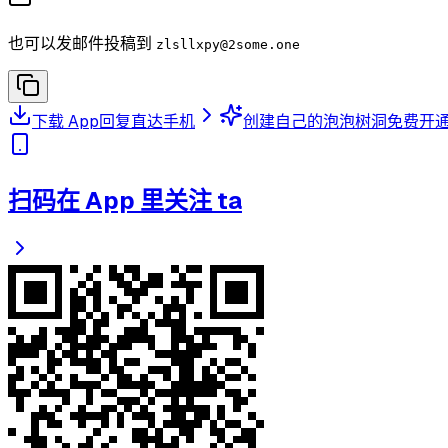
也可以发邮件投稿到
zlsllxpy
@2some.one
下载 App
回复直达手机
创建自己的泡泡树洞
免费开
扫码在 App 里关注 ta