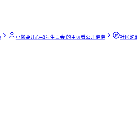
通
小懒要开心-8号生日会 的主页
看公开泡泡
社区泡