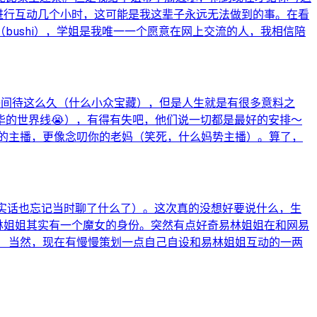
进行互动几个小时，这可能是我这辈子永远无法做到的事。在看
ushi），学姐是我唯一一个愿意在网上交流的人，我相信陪
播间待这么久（什么小众宝藏），但是人生就是有很多意料之
的世界线😭），有得有失吧，他们说一切都是最好的安排～
米的主播，更像念叨你的老妈（笑死，什么妈势主播）。算了，
说实话也忘记当时聊了什么了）。这次真的没想好要说什么，生
易林姐姐其实有一个魔女的身份。突然有点好奇易林姐姐在和网易
 当然，现在有慢慢策划一点自己自设和易林姐姐互动的一两