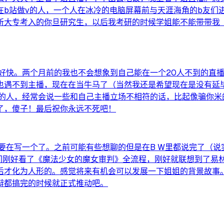
在b站做v的人，一个人在冰冷的电脑屏幕前与天涯海角的b友们
大专考入的你旦研究生，以后我考研的时候学姐能不能带带我（b
得好快。两个月前的我也不会想象到自己能在一个20人不到的直
也遇不到主播，现在在当牛马了（当然我还是希望现在是没有延毕
诚的人，经常会说一些和自己主播立场不相符的话，比起像骗你
了，傻子！最后祝你永远不死吧！
要在写一个了。之前可能有些想聊的但是在B W里都说完了（
时间刚好看了《魔法少女的魔女审判》全流程，刚好就联想到了
后才化为人形的。感觉将来有机会可以发展一下姐姐的背景故事。
辩都搞完的时候就正式推动吧。