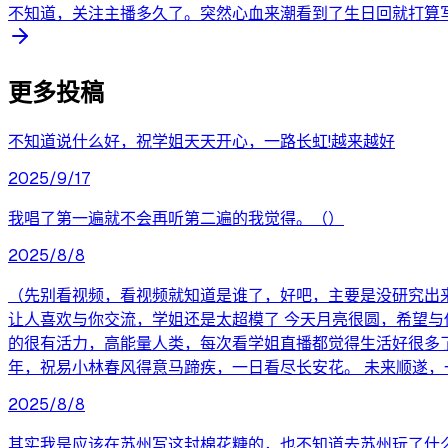
不知道，关注主播多久了。突然心血来潮看到了生日回就打算写
更多投稿
不知道说什么好，祝学姐天天开心，一路长虹!越来越好
2025/9/17
我唱了第一遍就不会再听第二遍的我觉得。（）
2025/8/8
（先别看视频，看视频就知道是谁了，好吧，主要是没研究出
让人喜欢与你交流，学姐还是太超模了 今天月亮很圆，希望与
的很有活力，高能量人类，每次看学姐直播都觉得生活好很多
年，祝易小林春风得意马蹄疾，一日看尽长安花。 未来顺遂，
2025/8/8
其实我是应该在苏州写这封棉花糖的，也不知道去苏州玩了什