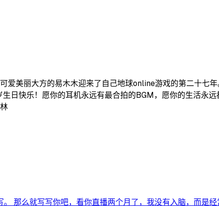
可爱美丽大方的易木木迎来了自己地球online游戏的第二十七
岁生日快乐！愿你的耳机永远有最合拍的BGM，愿你的生活永远
林林
。 那么就写写你吧，看你直播两个月了，我没有入脑，而是经常想