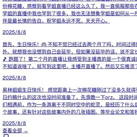
份棉花糖，感慨到看学姐直播已经这么久了，我一直佩服那些
学姐的直播中我也学到了很多，我也无法想象学姐是如何从一所
伴是最长情的告白，祝学姐永远不死，天天开心。
2025/8/8
首先，生日快乐！🎂 不知不觉已经过去两个月了吗，时间过
外。就想我也没想到自己会延毕，但如果没延毕的话，说不定
🎵 跑题了！第二个月的直播让我感受到主播真的是一个很真
不知道说啥了，就写到这里吧，主播开直播了。然后又忘推流
2025/8/8
易林姐姐生日快乐！ 感觉距离上一次棉花糖刚过了没多久就得
日约稿什么的这次也没时间准备了，先滑跪一下orz。 这段
们相遇前，作为一条游离于不同时空中的蛇灵，是经历了什么
个故事，还有针对这些故事内外的几张插图。等毕业论文和答
2025/8/8
查看全部 →