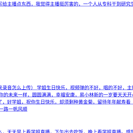
给主播点东西，我觉得主播挺厉害的，一个人从专科干到研究生，
来录音怎么上传） 学姐生日快乐，视频弹的不好，唱的不好，主
你的未来一样，圆圆满满，幸福安康，易小林新的一岁要天天开心
了，好学姐，祝你生日快乐，却须剩种黄金菊，留待年年献寿看
一路一帆风顺
么，天天早上看学姐直播，下午出去吃饭，晚上看学姐直播。感