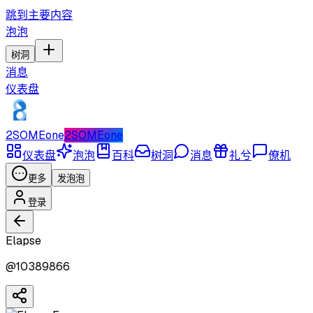
跳到主要内容
泡泡
树洞
消息
仪表盘
2SOMEone
2SOMEone
仪表盘
泡泡
百科
树洞
消息
礼兮
僚机
更多
发泡泡
登录
Elapse
@
10389866