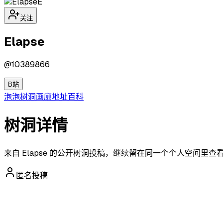
E
关注
Elapse
@
10389866
B站
泡泡
树洞
画廊
地址
百科
树洞详情
来自 Elapse 的公开树洞投稿，继续留在同一个个人空间里查
匿名投稿