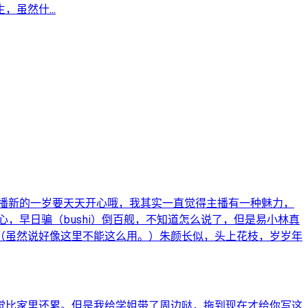
虽然什...
播新的一岁要天天开心哦，我其实一直觉得主播有一种魅力，
，早日骗（bushi）倒百舰，不知道怎么说了，但是易小林真
（虽然说好像这里不能这么用。）朱颜长似，头上花枝，岁岁年
觉比家里还累。但是我给学姐带了周边哒，拖到现在才给你写这