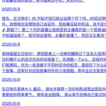
伴是最长情的告白，祝学姐永远不死，天天开心。
2025/8/8
首先，生日快乐！🎂 不知不觉已经过去两个月了吗，时间过
外。就想我也没想到自己会延毕，但如果没延毕的话，说不定
🎵 跑题了！第二个月的直播让我感受到主播真的是一个很真
不知道说啥了，就写到这里吧，主播开直播了。然后又忘推流
2025/8/8
易林姐姐生日快乐！ 感觉距离上一次棉花糖刚过了没多久就得
日约稿什么的这次也没时间准备了，先滑跪一下orz。 这段
们相遇前，作为一条游离于不同时空中的蛇灵，是经历了什么
个故事，还有针对这些故事内外的几张插图。等毕业论文和答
2025/8/8
生日快乐易林大人 最后， 请允许我再一次向你陈述我出现在你
爱能给你带来勇气， 帮你走出困境。 我从来不后悔自己爱过你
2025/8/8