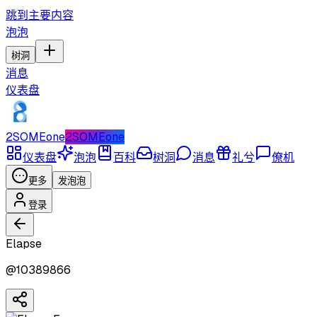
跳到主要内容
泡泡
树洞
消息
仪表盘
2SOMEone
2SOMEone
仪表盘
泡泡
百科
树洞
消息
礼兮
僚机
更多
发泡泡
登录
Elapse
@
10389866