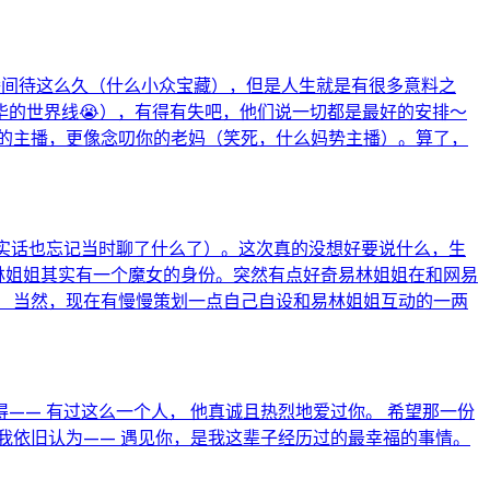
播间待这么久（什么小众宝藏），但是人生就是有很多意料之
的世界线😭），有得有失吧，他们说一切都是最好的安排～
米的主播，更像念叨你的老妈（笑死，什么妈势主播）。算了，
说实话也忘记当时聊了什么了）。这次真的没想好要说什么，生
易林姐姐其实有一个魔女的身份。突然有点好奇易林姐姐在和网易
 当然，现在有慢慢策划一点自己自设和易林姐姐互动的一两
—— 有过这么一个人， 他真诚且热烈地爱过你。 希望那一份
，我依旧认为—— 遇见你，是我这辈子经历过的最幸福的事情。