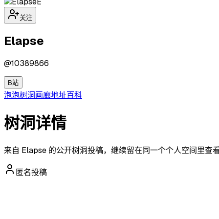
E
关注
Elapse
@
10389866
B站
泡泡
树洞
画廊
地址
百科
树洞详情
来自 Elapse 的公开树洞投稿，继续留在同一个个人空间里查
匿名投稿