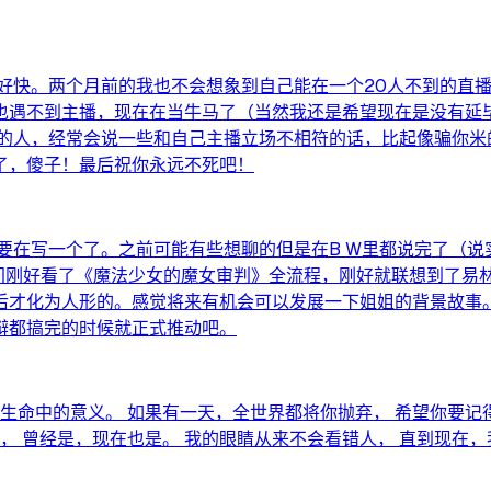
得好快。两个月前的我也不会想象到自己能在一个20人不到的直
也遇不到主播，现在在当牛马了（当然我还是希望现在是没有延毕
诚的人，经常会说一些和自己主播立场不相符的话，比起像骗你
了，傻子！最后祝你永远不死吧！
要在写一个了。之前可能有些想聊的但是在B W里都说完了（
时间刚好看了《魔法少女的魔女审判》全流程，刚好就联想到了
后才化为人形的。感觉将来有机会可以发展一下姐姐的背景故事。
辩都搞完的时候就正式推动吧。
生命中的意义。 如果有一天，全世界都将你抛弃， 希望你要记得
， 曾经是，现在也是。 我的眼睛从来不会看错人， 直到现在