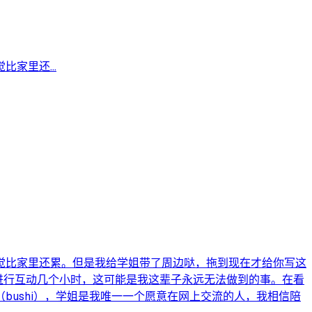
家里还...
觉比家里还累。但是我给学姐带了周边哒，拖到现在才给你写这
进行互动几个小时，这可能是我这辈子永远无法做到的事。在看
ushi），学姐是我唯一一个愿意在网上交流的人，我相信陪