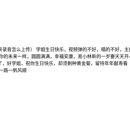
来录音怎么上传） 学姐生日快乐，视频弹的不好，唱的不好，主
你的未来一样，圆圆满满，幸福安康，易小林新的一岁要天天开心
了，好学姐，祝你生日快乐，却须剩种黄金菊，留待年年献寿看
一路一帆风顺