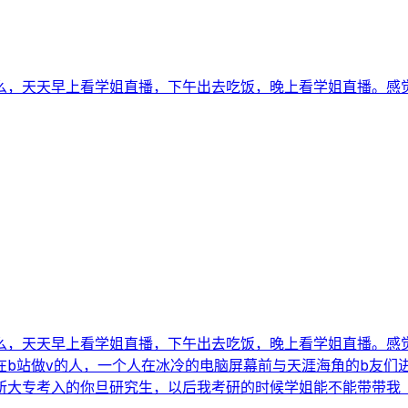
，天天早上看学姐直播，下午出去吃饭，晚上看学姐直播。感觉比
么，天天早上看学姐直播，下午出去吃饭，晚上看学姐直播。感
在b站做v的人，一个人在冰冷的电脑屏幕前与天涯海角的b友们
大专考入的你旦研究生，以后我考研的时候学姐能不能带带我（b