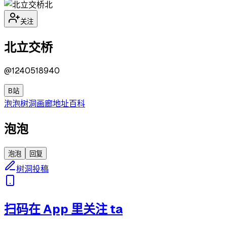
北
关注
北立交桥
@
1240518940
B站
泡泡
树洞
画廊
地址
百科
泡泡
泡泡
回复
树洞投稿
扫码在 App 里关注 ta