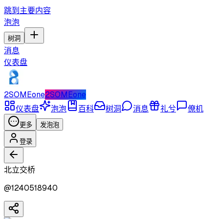
跳到主要内容
泡泡
树洞
消息
仪表盘
2SOMEone
2SOMEone
仪表盘
泡泡
百科
树洞
消息
礼兮
僚机
更多
发泡泡
登录
北立交桥
@
1240518940