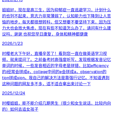
姐姐好，现在是高三生，因为抑郁症一直逃避学习，计划什么
的也列不起来，意志力非常薄弱了，认知能力也下降到让人苦
恼的地步，每天都很想转科，但又想要不要坚持下来，因为压
力大也会放大焦虑，现在有些不知道怎么办了，请问有什么建
议吗，谢谢 也祝您早日康复，身体和精神都健康
2026/1/23
时樱老大下午好，直播辛苦了！看到您一直在做英语学习视
频，就来提问了。之前备考时高强度听写，发现根据发音记忆
单词的时候，一些发音相近的字母老是拼错，比如efficiency
的i经常会拼成e，college中间的e会拼成a，observation的
tion拼成sion。我自己的解决方法是靠强行记忆。不知道遇到
这种问题的网友多不多，适不适合拿出来讨论一下
2025/12/24
时樱姐姐，能不能介绍几期男生（很少和女生说话，比较内向
的）如何去追女孩子