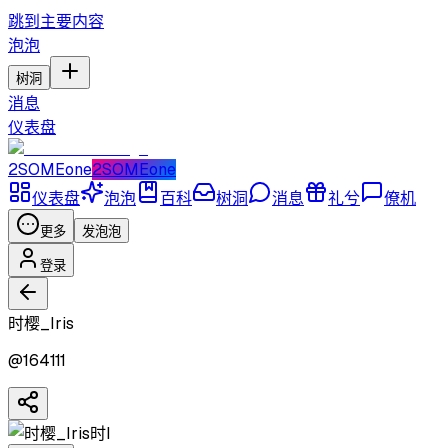
跳到主要内容
泡泡
树洞
消息
仪表盘
2SOMEone
2SOMEone
仪表盘
泡泡
百科
树洞
消息
礼兮
僚机
更多
发泡泡
登录
时樱_Iris
@
164111
时I