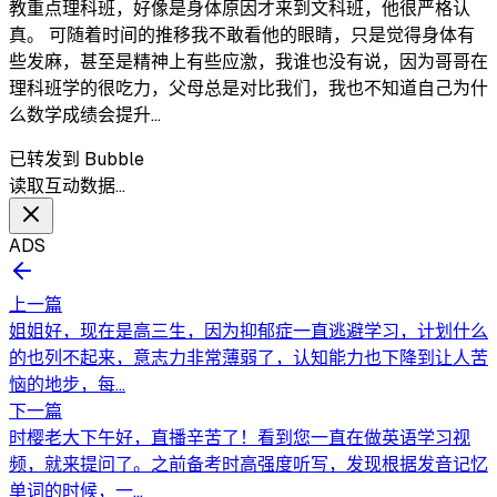
教重点理科班，好像是身体原因才来到文科班，他很严格认
真。 可随着时间的推移我不敢看他的眼睛，只是觉得身体有
些发麻，甚至是精神上有些应激，我谁也没有说，因为哥哥在
理科班学的很吃力，父母总是对比我们，我也不知道自己为什
么数学成绩会提升…
已转发到 Bubble
读取互动数据…
ADS
上一篇
姐姐好，现在是高三生，因为抑郁症一直逃避学习，计划什么
的也列不起来，意志力非常薄弱了，认知能力也下降到让人苦
恼的地步，每...
下一篇
时樱老大下午好，直播辛苦了！看到您一直在做英语学习视
频，就来提问了。之前备考时高强度听写，发现根据发音记忆
单词的时候，一...