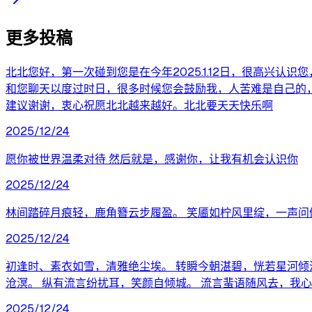
更多投稿
北北您好，第一次碰到您是在今年2025.1.12日，很高兴
和您聊天以度过时日，很多时候您会鼓励我，人苦难是自己的
建议谢谢，衷心祝愿北北越来越好。北北要天天快乐啊
2025/12/24
愿你被世界温柔对待 然后就是，感谢你，让我有机会认识你
2025/12/24
林间踏碎月痕轻，鹿角簪云步履盈。 笑靥如柠风里绽，一声问
2025/12/24
初逢时、素衣如雪，清雅绝尘埃。 转瞬今朝湛碧，恍若星河倾
沧溟。 纵有流言纷扰耳，笑颜自倾城。 流言蜚语随风去，我
2025/12/24