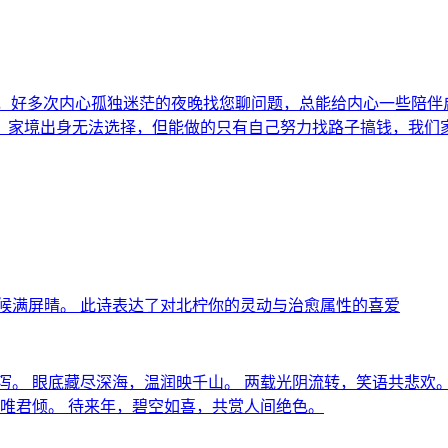
认识您，好多次内心孤独迷茫的夜晚找您聊问题，总能给内心一些
，家境出身无法选择，但能做的只有自己努力找路子搞钱，我们
候满屏晴。 此诗表达了对北柠你的灵动与治愈属性的喜爱
泻。 眼底藏尽深海，温润映千山。 两载光阴流转，笑语共悲欢。
心唯君倾。 待来年，碧空如喜，共赏人间绝色。