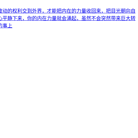
波动的权利交到外界，才能把内在的力量收回来，把目光朝向自
心平静下来，你的内在力量就会涌起，虽然不会突然带来巨大转
的事上