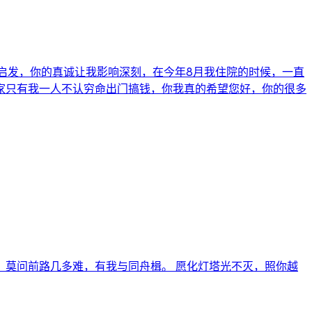
陪伴启发，你的真诚让我影响深刻，在今年8月我住院的时候，一直
家只有我一人不认穷命出门搞钱，你我真的希望您好，你的很多
 莫问前路几多难，有我与同舟楫。 愿化灯塔光不灭，照你越