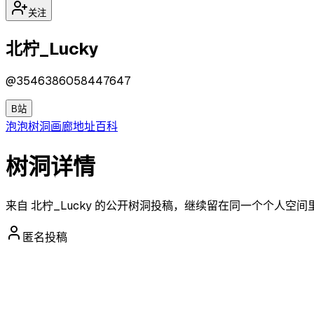
关注
北柠_Lucky
@
3546386058447647
B站
泡泡
树洞
画廊
地址
百科
树洞详情
来自 北柠_Lucky 的公开树洞投稿，继续留在同一个个人空
匿名投稿