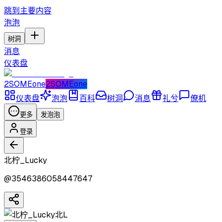
跳到主要内容
泡泡
树洞
消息
仪表盘
2SOMEone
2SOMEone
仪表盘
泡泡
百科
树洞
消息
礼兮
僚机
更多
发泡泡
登录
北柠_Lucky
@
3546386058447647
北L