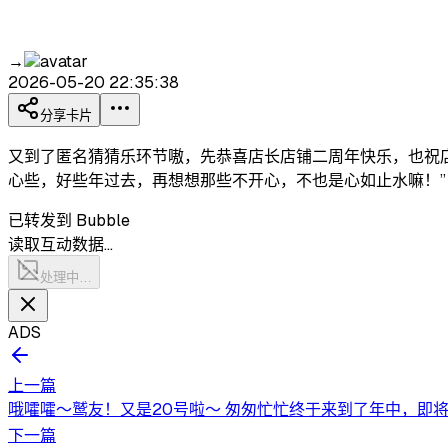
→
2026-05-20 22:35:38
分享卡片
又到了匿名猜猜乐环节嗷，先恭喜店长店铺二周年快乐，也祝店
心些，好些年过去，再想想那些不开心，不也是心如止水嘛！”
已转发到 Bubble
读取互动数据…
处理中…
ADS
上一篇
哦嚯嚯～鹫友！又是20号啦～ 匆匆忙忙终于来到了年中，即将走向
下一篇