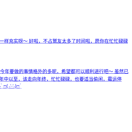
也一样充实呀～ 好啦，不占鹫友太多了时间啦，愿你在忙忙碌碌
` 今年要做的事情格外的多呢，希望都可以顺利进行吧～ 虽然已
那么，年中以至，该走向年终，忙忙碌碌，也要适当偷闲，霉运停
˶)ෆ ̖́