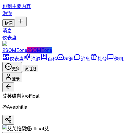
跳到主要内容
泡泡
树洞
消息
仪表盘
2SOMEone
2SOMEone
仪表盘
泡泡
百科
树洞
消息
礼兮
僚机
更多
发泡泡
登录
艾芙维梨娅offical
@
Avephilia
艾