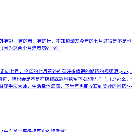
得格外有趣，有的看，有的玩，不知道鹫友今年的七月过得是不是
因为这两个月连着病⪩. .⪨）
走向七月，今年的七月意外的有好多值得的期待的视频呢´ₒ⦁⩊⦁ₒ
咱也会是不是在店铺踩踩地毯留下脚印哒꜀(^. .^꜀ )꜆੭ 
师，生活幸运满满，下半年也能收获到美妙的回忆～- ̗̀ ෆ( ˶’ᵕ’
 （来自某个裹得很严实的钥匙精）