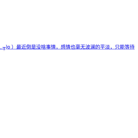
﹏╥)o ）最近倒是没啥事情，感情也毫无波澜的平淡，只能等待