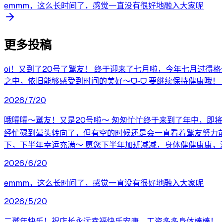
emmm，这么长时间了，感觉一直没有很好地融入大家呢
更多投稿
oi！又到了20号了鹫友！ 终于迎来了七月啦，今年七月过
之中，依旧能够感受到时间的美好～ᗜ֊ᗜ 要继续保持健康哦！（
2026/7/20
哦嚯嚯～鹫友！又是20号啦～ 匆匆忙忙终于来到了年中，即将
经忙碌到晕头转向了，但有空的时候还是会一直看着鹫友努力前进，
下，下半年幸运充满～ 愿您下半年加班减减，身体健健康康，游戏手法大
2026/6/20
emmm，这么长时间了，感觉一直没有很好地融入大家呢
2026/5/20
二鹫年快乐！祝店长永远幸福快乐安康，工资多多身体棒棒！