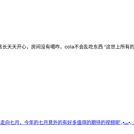
长天天开心，房间没有噶咋，cola不会乱吃东西 “这世上所
七月，今年的七月意外的有好多值得的期待的视频呢´ₒ⦁⩊⦁ₒ..