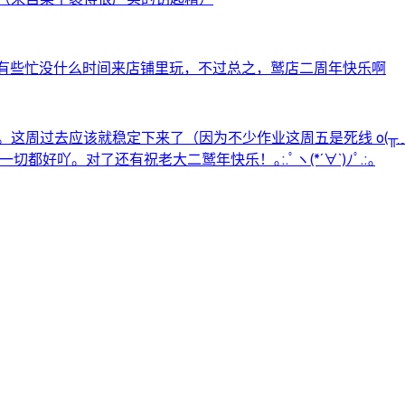
为有些忙没什么时间来店铺里玩，不过总之，鹫店二周年快乐啊
恼。这周过去应该就稳定下来了（因为不少作业这周五是死线 o(╥
都好吖。对了还有祝老大二鹫年快乐！｡:.ﾟヽ(*´∀`)ﾉﾟ.:｡