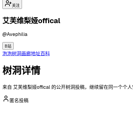
关注
艾芙维梨娅offical
@
Avephilia
B站
泡泡
树洞
画廊
地址
百科
树洞详情
来自 艾芙维梨娅offical 的公开树洞投稿，继续留在同一个
匿名投稿