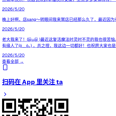
2026/5/20
晚上好啊，店sang～转眼间我来鹫店已经那么久了，最近因
2026/5/20
老大我来了！(இωஇ )最近这复活魔法时灵时不灵的我也很苦
有缘人了(ó﹏ò｡) ，总之捏，我这边一切都好！也祝愿大家也是一切
2026/5/20
查看全部 →
扫码在 App 里关注 ta