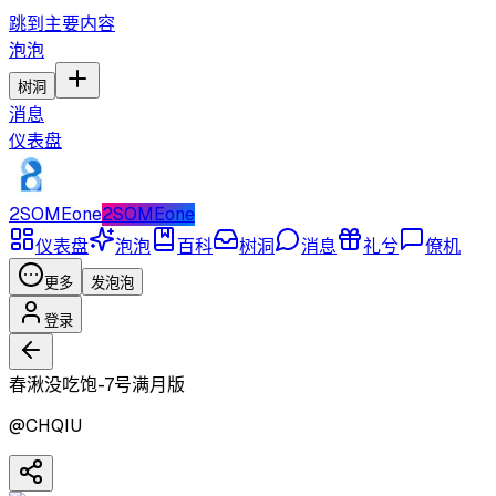
跳到主要内容
泡泡
树洞
消息
仪表盘
2SOMEone
2SOMEone
仪表盘
泡泡
百科
树洞
消息
礼兮
僚机
更多
发泡泡
登录
春湫没吃饱-7号满月版
@
CHQIU