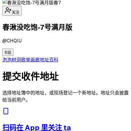
春7
关注
春湫没吃饱-7号满月版
@
CHQIU
B站
泡泡
树洞
歌单
画廊
地址
百科
提交收件地址
选择地址簿中的地址，或现场登记一个新地址。地址只会披露
给当前用户。
扫码在 App 里关注 ta