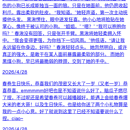
伤的小狗已长成能独当一面的狼。只是在她面前，他仍愿收起
利爪，露出柔软的肚皮。 “我知道。”她轻声道，第一次主动抚
摸他头发。 黑湫愣住，眼中迸发狂喜。他小心地将脸贴在她
掌心，像终于被认可的小狗。 “姐姐。” “嗯？” “我可以抱抱你
吗？” 春湫没有回答，只是张开手臂。黑湫将她轻柔拥入怀
中。 “我会变得更强，为你挡下一切风雨。”他低语，“请让我
永远留在你身边，好吗？” 春湫轻轻点头。 她忽然明白，或许
真正的强大，是敢于在某人面前暴露最柔软的部分。 而她的
黑煤小狗，早已将最脆弱的脖颈，交到了她的手中。
2026/4/28
春卷生日快乐，恭喜我们的茂密又长大了一岁（又老一岁）恭
喜恭喜。emmmmm好吧也是不知道说什么好了，脑瓜子燃尽
了捏，不过呢还是希望春卷可以越播越好，能遇上会给春卷爆
大米的老大哥！以及生日快乐，也是给你送了两个小礼物算是
我的一点小心意。好了就说到这里了已经不知道要说什么了
捏。ciao~
2026/4/28