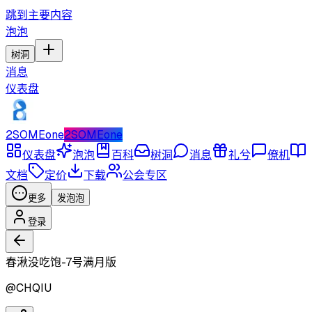
跳到主要内容
泡泡
树洞
消息
仪表盘
2SOMEone
2SOMEone
仪表盘
泡泡
百科
树洞
消息
礼兮
僚机
文档
定价
下载
公会专区
更多
发泡泡
登录
春湫没吃饱-7号满月版
@
CHQIU