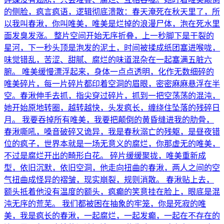
的侧脸，疯言疯语，逻辑彻底溃散：春天淹死在秋天里了，所
以我叫春湫，你叫唯美，唯美是烂掉的浪漫尸体，泡在死水里
面发臭发涨。 整片空间开始无序折叠，上一秒脚下是干裂的
星河，下一秒头顶是泡发的泥土，时间被揉成纸团塞进喉咙，
味觉错乱，苦涩、甜腻、腐烂的味道混杂在一起塞满五脏六
腑。 唯美缓慢漂浮起来，身体一点点透明，化作无数细碎的
唯美碎片，每一片碎片都印着空洞的眉眼，密密麻麻悬浮在半
空。春湫伸手去抓，指尖穿过碎片，抓到一把空荡荡的混沌，
她开始原地转圈，越转越快，头发疯长，缠绕住坠落的残碎日
月。 我要吞掉所有唯美，我要把颠倒的黄昏缝进我的肋骨，
春湫嘶吼，嗓音破碎又诡异，我是春秋溺亡的残躯，是昼夜错
位的疯子，世界本就是一场无意义的腐烂，你那虚无的唯美，
不过是腐烂开出的畸形白花。 碎片缓缓聚拢，唯美重新成
型，依旧沉默，依旧空洞，他走向扭曲的春湫，两人之间的空
气扭曲成怪异的褶皱，现实崩裂，规则消散。 春湫贴上去，
额头抵着他没有温度的额头，疯癫的笑意挂在脸上，眼底是混
沌无序的荒芜。 我们都被困在抽象的牢笼，你是死寂的唯
美，我是疯长的春湫，一起腐烂，一起发癫，一起在不存在的