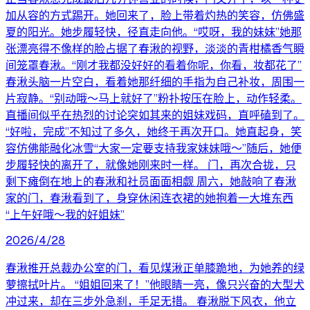
加从容的方式踢开。她回来了，脸上带着灼热的笑容，仿佛盛
夏的阳光。她步履轻快，径直走向他。“哎呀，我的妹妹”她那
张漂亮得不像样的脸占据了春湫的视野，淡淡的青柑橘香气瞬
间笼罩春湫。“刚才我都没好好的看着你呢，你看，妆都花了”
春湫头脑一片空白，看着她那纤细的手指为自己补妆，周围一
片寂静。“别动哦～马上就好了”粉扑按压在脸上，动作轻柔。
直播间似乎在热烈的讨论突如其来的姐妹戏码，直呼磕到了。
“好啦，完成”不知过了多久，她终于再次开口。她直起身，笑
容仿佛能融化冰雪“大家一定要支持我家妹妹哦～”随后，她便
步履轻快的离开了，就像她刚来时一样。 门，再次合拢，只
剩下瘫倒在地上的春湫和社员面面相觑 周六，她敲响了春湫
家的门，春湫看到了，身穿休闲连衣裙的她抱着一大堆东西
“上午好哦～我的好姐妹”
2026/4/28
春湫推开总裁办公室的门，看见煤湫正单膝跪地，为她养的绿
萝擦拭叶片。 “姐姐回来了！”他眼睛一亮，像只兴奋的大型犬
冲过来，却在三步外急刹，手足无措。 春湫脱下风衣，他立