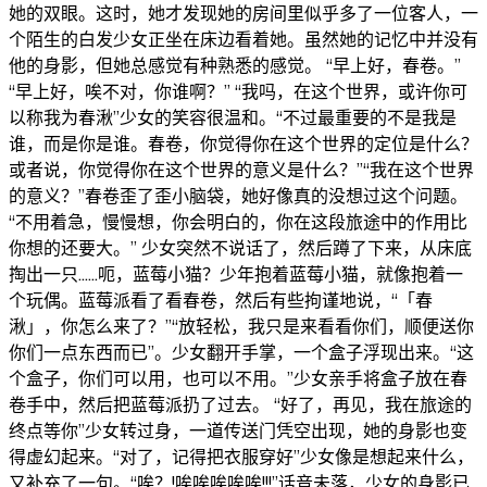
她的双眼。这时，她才发现她的房间里似乎多了一位客人，一
个陌生的白发少女正坐在床边看着她。虽然她的记忆中并没有
他的身影，但她总感觉有种熟悉的感觉。 “早上好，春卷。”
“早上好，唉不对，你谁啊？” “我吗，在这个世界，或许你可
以称我为春湫”少女的笑容很温和。“不过最重要的不是我是
谁，而是你是谁。春卷，你觉得你在这个世界的定位是什么？
或者说，你觉得你在这个世界的意义是什么？”“我在这个世界
的意义？”春卷歪了歪小脑袋，她好像真的没想过这个问题。
“不用着急，慢慢想，你会明白的，你在这段旅途中的作用比
你想的还要大。” 少女突然不说话了，然后蹲了下来，从床底
掏出一只……呃，蓝莓小猫？少年抱着蓝莓小猫，就像抱着一
个玩偶。蓝莓派看了看春卷，然后有些拘谨地说，“「春
湫」，你怎么来了？”“放轻松，我只是来看看你们，顺便送你
你们一点东西而已”。少女翻开手掌，一个盒子浮现出来。“这
个盒子，你们可以用，也可以不用。”少女亲手将盒子放在春
卷手中，然后把蓝莓派扔了过去。 “好了，再见，我在旅途的
终点等你”少女转过身，一道传送门凭空出现，她的身影也变
得虚幻起来。“对了，记得把衣服穿好”少女像是想起来什么，
又补充了一句。“唉？!唉唉唉唉唉!!!”话音未落，少女的身影已