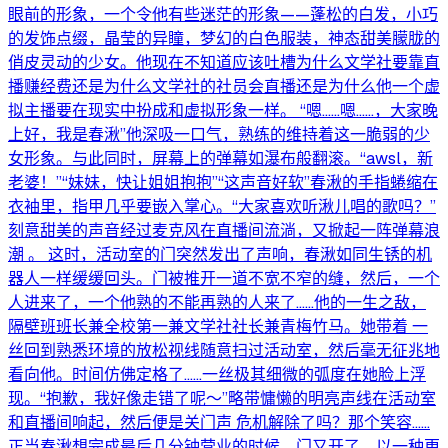
眼前的形象，一个令他有些迷茫的形象——蓬松的白发，小巧
的发饰点缀，晶莹的异瞳，梦幻的白色服装，神态甜美朦胧的
俏皮灵动的少女。他现在不知道应该吐槽为什么文学社要靠直
播赚经费还是为什么文学社的社员会直播还是为什么他一个虚
拟主播要在现实中扮成和虚拟形象一样。 “嗯……嗯……，大家晚
上好，我是春湫”他深吸一口气，熟练的维持着这一脆弱的少
女形象。与此同时，屏幕上的弹幕如瀑布般翻滚。“awsl，新
老婆！”“妹妹，快让姐姐抱抱”“这声音好软”春湫的手指蜷缩在
衣袖里，指甲几乎要嵌入掌心。“大家喜欢听湫儿唱的歌吗？”
刻意甜美的声音经过麦克风在直播间流淌，又掀起一阵弹幕浪
潮 。 这时，活动室的门突然发出了声响，春湫如同生锈的机
器人一样缓缓回头。门被推开一道不宽不窄的缝，然后，一个
人进来了，一个他熟的不能再熟的人来了……他的一生之敌，
隔壁班班长兼全校第一兼文学社社长兼青梅竹马。她带着 一
丝回到熟悉环境的放松视线随意扫过活动室，然后毫无征兆地
看向他。时间仿佛定格了……一丝极其细微的弧度在她脸上浮
现。“抱歉，我好像走错了呢～”略带慵懒的明亮声线在活动室
和直播间响起，然后便是关门声 危机解除了吗？那个笑容……
正当春湫想完成最后几分钟营业的时候，门又开了，以一种更