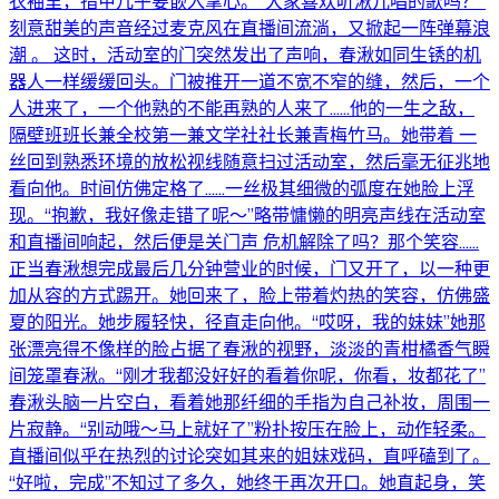
衣袖里，指甲几乎要嵌入掌心。“大家喜欢听湫儿唱的歌吗？”
刻意甜美的声音经过麦克风在直播间流淌，又掀起一阵弹幕浪
潮 。 这时，活动室的门突然发出了声响，春湫如同生锈的机
器人一样缓缓回头。门被推开一道不宽不窄的缝，然后，一个
人进来了，一个他熟的不能再熟的人来了……他的一生之敌，
隔壁班班长兼全校第一兼文学社社长兼青梅竹马。她带着 一
丝回到熟悉环境的放松视线随意扫过活动室，然后毫无征兆地
看向他。时间仿佛定格了……一丝极其细微的弧度在她脸上浮
现。“抱歉，我好像走错了呢～”略带慵懒的明亮声线在活动室
和直播间响起，然后便是关门声 危机解除了吗？那个笑容……
正当春湫想完成最后几分钟营业的时候，门又开了，以一种更
加从容的方式踢开。她回来了，脸上带着灼热的笑容，仿佛盛
夏的阳光。她步履轻快，径直走向他。“哎呀，我的妹妹”她那
张漂亮得不像样的脸占据了春湫的视野，淡淡的青柑橘香气瞬
间笼罩春湫。“刚才我都没好好的看着你呢，你看，妆都花了”
春湫头脑一片空白，看着她那纤细的手指为自己补妆，周围一
片寂静。“别动哦～马上就好了”粉扑按压在脸上，动作轻柔。
直播间似乎在热烈的讨论突如其来的姐妹戏码，直呼磕到了。
“好啦，完成”不知过了多久，她终于再次开口。她直起身，笑