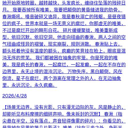
她开始原地转圈，越转越快，头发疯长，缠绕住坠落的残碎日
月。 我要吞掉所有唯美，我要把颠倒的黄昏缝进我的肋骨，
春湫嘶吼，嗓音破碎又诡异，我是春秋溺亡的残躯，是昼夜错
位的疯子，世界本就是一场无意义的腐烂，你那虚无的唯美，
不过是腐烂开出的畸形白花。 碎片缓缓聚拢，唯美重新成
型，依旧沉默，依旧空洞，他走向扭曲的春湫，两人之间的空
气扭曲成怪异的褶皱，现实崩裂，规则消散。 春湫贴上去，
额头抵着他没有温度的额头，疯癫的笑意挂在脸上，眼底是混
沌无序的荒芜。 我们都被困在抽象的牢笼，你是死寂的唯
美，我是疯长的春湫，一起腐烂，一起发癫，一起在不存在的
边界里，永无止境的混沌沉沦。 万物失序，黑白颠倒，风在
倒流，星子在腐烂，两个游离在常理之外的人，在无边抽象
里，永远沉沦，永久疯癫。
2026/4/28
【场景无边界，没有光影，只有漫无边际的灰，风是静止的，
却能听见布料摩擦的细碎声响，像未拆封的沉默】 春湫（指
尖悬在半空，没有落点，声音轻得像雾的碎片）：你看见的，
是我掉在风里的第几片影子？ 唯美（站在三步之外，身形半