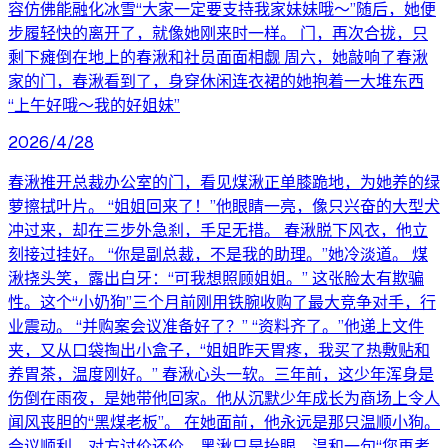
容仿佛能融化冰雪“大家一定要支持我家妹妹哦～”随后，她便
步履轻快的离开了，就像她刚来时一样。 门，再次合拢，只
剩下瘫倒在地上的春湫和社员面面相觑 周六，她敲响了春湫
家的门，春湫看到了，身穿休闲连衣裙的她抱着一大堆东西
“上午好哦～我的好姐妹”
2026/4/28
春湫推开总裁办公室的门，看见煤湫正单膝跪地，为她养的绿
萝擦拭叶片。 “姐姐回来了！”他眼睛一亮，像只兴奋的大型犬
冲过来，却在三步外急刹，手足无措。 春湫脱下风衣，他立
刻接过挂好。 “你是副总裁，不是我的助理。”她冷淡道。 煤
湫挠头笑，露出白牙：“可我想照顾姐姐。” 这张脸太有欺骗
性。这个“小奶狗”三个月前刚用铁腕收购了最大竞争对手，行
业震动。 “并购案会议准备好了？” “资料齐了。”他递上文件
夹，又从口袋掏出小盒子，“姐姐昨天胃疼，我买了热敷贴和
养胃茶，温度刚好。” 春湫心头一软。三年前，这少年浑身是
伤倒在雨夜，是她带他回家。他从沉默少年成长为商场上令人
闻风丧胆的“黑煤老板”。 在她面前，他永远是那只温顺小狗。
会议顺利。对方讨价还价，黑湫只是抬眼，温和一句“您再考