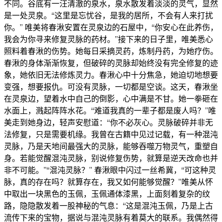
不同。谷底有一汪清澈的泉水，泉水散发着淡淡的灵气，显然
是一处灵泉。​ “这里是忘忧谷，是我的居所，不会有人来打扰
你。” 唯美将春湫安置在灵泉边的石屋中，“你安心在此养伤，
我会为你寻来修复灵脉的药材。”​ 接下来的日子里，唯美悉心
照料着春湫的伤势。她每日采摘灵药，炼制丹药，为她疗伤。
春湫的身体渐渐恢复，但破碎的灵脉却始终没有完全修复的迹
象，她依旧无法修炼灵力。​ 春湫心中十分焦急，她迫切地想要
变强，想要报仇。可没有灵脉，一切都是空谈。​ 这天，春湫坐
在灵泉边，望着水中自己的倒影，心中满是不甘。她一拳砸在
水面上，溅起阵阵水花。​ “难道我真的一辈子都是废人吗？”​ 唯
美走到她身边，轻声安慰道：“你不必灰心。灵脉破碎并非无
法修复，只是需要机缘。我曾在古籍中见过记载，有一种混沌
灵脉，乃是天地间最强大的灵脉，能够吞噬万物灵气，重塑自
身。若能觉醒混沌灵脉，别说修复伤势，就算是逆天改命也并
非不可能。”​ “混沌灵脉？” 春湫眼中闪过一丝希冀，“可这种灵
脉，真的存在吗？就算存在，我又如何能够觉醒？”​ 唯美从怀
中取出一块黑色的玉佩，玉佩通体漆黑，上面刻着复杂的纹
路，隐隐散发着一股神秘的气息：“这是混沌玉佩，乃是上古
流传下来的宝物，据说与混沌灵脉有着莫大的联系。我偶然得