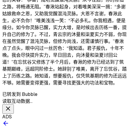
之路，将畅通无阻。”​ 春湫站起身，对着唯美深深一揖：“多谢
姑娘救命之恩，又助我觉醒混沌灵脉。大恩不言谢，春湫此
生，必不负你！”​ 唯美浅浅一笑：“不必多礼。你我相遇，便是
缘分。如今你灵脉已醒，实力大增，是时候出去历练一番，提
升自己的修为了。不过，青云宗的沐曼和柒夏实力不弱，你现
在虽然觉醒了混沌灵脉，但修为尚浅，还需谨慎行事。”​ 春湫
点了点头，眼中闪过一丝厉色：“我知道。君子报仇，十年不
晚。我会尽快提升实力，早日回去，向沐曼和柒夏讨回公
道！”​ 在忘忧谷又修炼了半个月后，春湫的修为已经达到了筑
基期巅峰，远超同阶修士。她辞别了唯美，离开了忘忧谷，踏
上了历练之路。​ 她知道，想要报仇，仅凭筑基期的修为还远远
不够。她需要变得更强，需要寻找更强大的功法和宝物。​
已转发到 Bubble
读取互动数据…
ADS