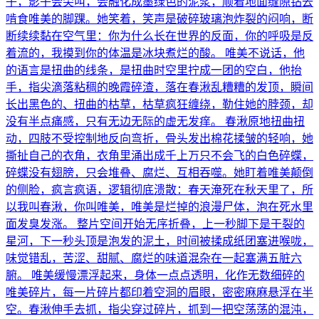
子，影子会尖叫，会融化成墨绿色的泥浆，顺着地面缝隙钻去
啃食唯美的脚踝。她笑着，笑声是破碎玻璃泡炸裂的闷响，断
断续续黏在空气里：你为什么长在世界的反面，你的呼吸是反
着流的，我摸到你的体温是冰块煮烂的酸。 唯美不说话，他
的语言是扭曲的线条，是扭曲时空里拧成一团的空白，他抬
手，指尖滴落粘稠的晚霞碎渣，落在春湫乱糟糟的发顶，瞬间
长出黑色的、扭曲的枯草，枯草疯狂缠绕，勒住她的脖颈，却
没有半点痛感，只有无边无际的虚无发痒。 春湫原地扭曲扭
动，四肢不受控制地反向弯折，骨头发出棉花揉皱的轻响，她
撕扯自己的衣角，衣角里涌出成千上万只不会飞的白色碎蝶，
碎蝶没有翅膀，只会堆叠、腐烂、互相吞噬。她盯着唯美颠倒
的侧脸，疯言疯语，逻辑彻底溃散：春天淹死在秋天里了，所
以我叫春湫，你叫唯美，唯美是烂掉的浪漫尸体，泡在死水里
面发臭发涨。 整片空间开始无序折叠，上一秒脚下是干裂的
星河，下一秒头顶是泡发的泥土，时间被揉成纸团塞进喉咙，
味觉错乱，苦涩、甜腻、腐烂的味道混杂在一起塞满五脏六
腑。 唯美缓慢漂浮起来，身体一点点透明，化作无数细碎的
唯美碎片，每一片碎片都印着空洞的眉眼，密密麻麻悬浮在半
空。春湫伸手去抓，指尖穿过碎片，抓到一把空荡荡的混沌，