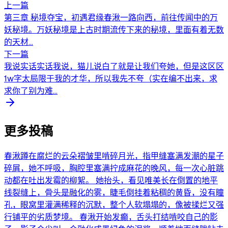
上一篇
第三章 秘境夺宝，初遇君缘​ 春湫一路向西，前往传闻中的万
妖秘境。万妖秘境是上古时期流传下来的秘境，里面有着无数
的天材...
下一篇
我说实话实话我说，猫儿说白了就是让我们夸她，但是这区区
1w字太局限于我的才华，所以我先不夸（实在编不出来，求
求你了别为难...
更多投稿
春湫蹲在腐烂的云朵褶皱里啃碎月光，指甲缝塞满发潮的星子
碎屑，她不呼吸，胸腔里塞满拧成麻花的晚风，每一次心脏跳
动都在吐出发霉的柳絮。 她抬头，看见唯美长在倒置的地平
线裂缝上，骨头是融化的雾，睫毛倒挂着粘稠的黄昏，没有瞳
孔，眼窝里灌满稀释的沉默，整个人软塌塌的，像被揉烂又强
行铺平的劣质梦境。 春湫开始发癫，舌头打结啃咬自己的影