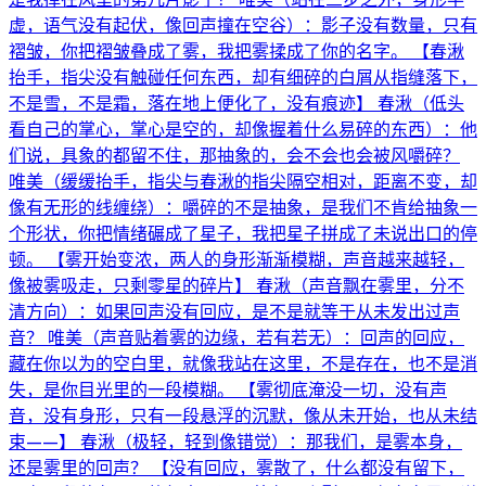
虚，语气没有起伏，像回声撞在空谷）：影子没有数量，只有
褶皱，你把褶皱叠成了雾，我把雾揉成了你的名字。 【春湫
抬手，指尖没有触碰任何东西，却有细碎的白屑从指缝落下，
不是雪，不是霜，落在地上便化了，没有痕迹】 春湫（低头
看自己的掌心，掌心是空的，却像握着什么易碎的东西）：他
们说，具象的都留不住，那抽象的，会不会也会被风嚼碎？
唯美（缓缓抬手，指尖与春湫的指尖隔空相对，距离不变，却
像有无形的线缠绕）：嚼碎的不是抽象，是我们不肯给抽象一
个形状，你把情绪碾成了星子，我把星子拼成了未说出口的停
顿。 【雾开始变浓，两人的身形渐渐模糊，声音越来越轻，
像被雾吸走，只剩零星的碎片】 春湫（声音飘在雾里，分不
清方向）：如果回声没有回应，是不是就等于从未发出过声
音？ 唯美（声音贴着雾的边缘，若有若无）：回声的回应，
藏在你以为的空白里，就像我站在这里，不是存在，也不是消
失，是你目光里的一段模糊。 【雾彻底淹没一切，没有声
音，没有身形，只有一段悬浮的沉默，像从未开始，也从未结
束——】 春湫（极轻，轻到像错觉）：那我们，是雾本身，
还是雾里的回声？ 【没有回应，雾散了，什么都没有留下，