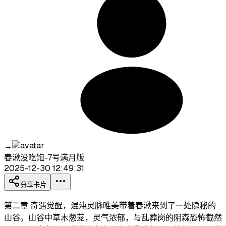
→
春湫没吃饱-7号满月版
2025-12-30 12:49:31
分享卡片
第二章 奇遇觉醒，混沌灵脉​ 唯美带着春湫来到了一处隐秘的
山谷。山谷中草木葱茏，灵气浓郁，与乱葬岗的阴森恐怖截然