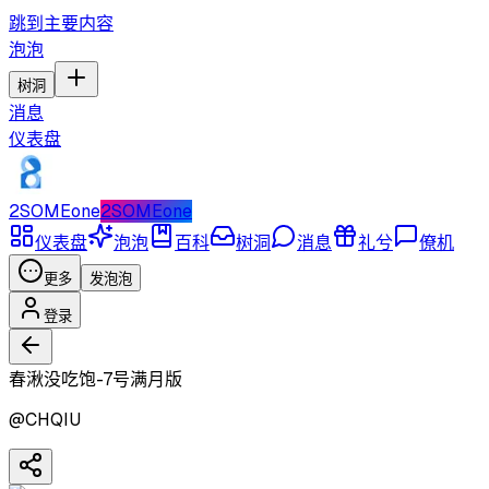
跳到主要内容
泡泡
树洞
消息
仪表盘
2SOMEone
2SOMEone
仪表盘
泡泡
百科
树洞
消息
礼兮
僚机
更多
发泡泡
登录
春湫没吃饱-7号满月版
@
CHQIU