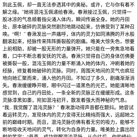
到此玉佩，却一直无法参透其中的奥秘。或许，它与你有着不
解之缘。”​ 她将混沌玉佩递给春湫。春湫接过玉佩，只觉得一
股冰凉的气息顺着指尖涌入体内，瞬间传遍全身。她的丹田
处，原本破碎的灵脉突然剧烈地跳动起来，仿佛受到了某种召
唤。​ “啊！” 春湫发出一声痛呼，体内的灵力如同沸腾的开水般
翻滚起来，经脉传来阵阵撕裂般的剧痛。​ 唯美大惊失色，想要
上前相助，却被一股无形的力量弹开。她只能在一旁焦急地看
着，口中不断念着安抚的咒语。​ 春湫只觉得自己的身体仿佛要
被撕裂一般，混沌玉佩的力量不断涌入她的体内，冲刷着她的
经脉，修复着她破碎的灵脉。同时，周围天地间的灵气也疯狂
地向她汇聚而来，涌入他的丹田。​ 不知过了多久，剧痛渐渐消
失。春湫缓缓睁开眼，眼中闪过一道黑色的光芒。她能清晰地
感觉到，自己的丹田处，一条全新的灵脉正在缓缓形成。这条
灵脉漆黑如墨，宛如混沌初开，散发着强大而神秘的气息。​
“我... 我觉醒了混沌灵脉？” 春湫激动得声音都在颤抖。她尝试
着运转灵力，发现体内的灵力变得无比精纯而强大，远超她之
前的巅峰时期。而且，混沌灵脉仿佛有着无穷的吸力，能够不
断地吸收天地间的灵气，转化为自身的力量。​ 唯美脸上露出欣
慰的笑容：“恭喜，成功觉醒混沌灵脉。从今往后，你的修仙