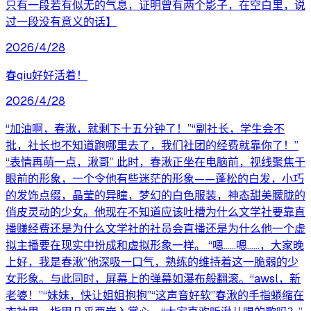
只有一段若有似无的气息，证明曾有两个影子，在空白里，说
过一段没有意义的话】
2026/4/28
春qiu好好活着！
2026/4/28
“加油啊，春湫，就剩下十五分钟了！”“副社长，学生会不
批，社长也不知道跑哪里去了，我们社团的经费就靠你了！”
“表情再萌一点，湫哥” 此时，春湫正坐在电脑前，视线聚焦于
眼前的形象，一个令他有些迷茫的形象——蓬松的白发，小巧
的发饰点缀，晶莹的异瞳，梦幻的白色服装，神态甜美朦胧的
俏皮灵动的少女。他现在不知道应该吐槽为什么文学社要靠直
播赚经费还是为什么文学社的社员会直播还是为什么他一个虚
拟主播要在现实中扮成和虚拟形象一样。 “嗯……嗯……，大家晚
上好，我是春湫”他深吸一口气，熟练的维持着这一脆弱的少
女形象。与此同时，屏幕上的弹幕如瀑布般翻滚。“awsl，新
老婆！”“妹妹，快让姐姐抱抱”“这声音好软”春湫的手指蜷缩在