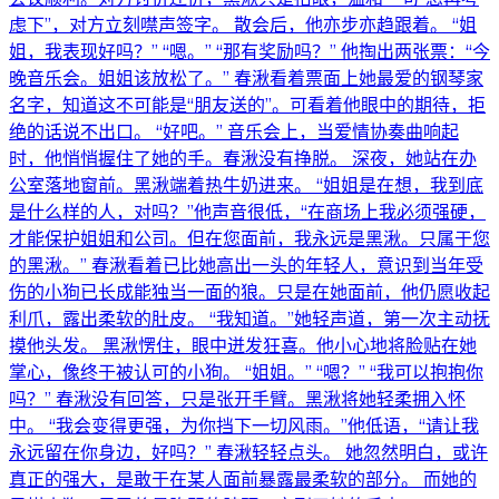
虑下”，对方立刻噤声签字。 散会后，他亦步亦趋跟着。 “姐
姐，我表现好吗？” “嗯。” “那有奖励吗？” 他掏出两张票：“今
晚音乐会。姐姐该放松了。” 春湫看着票面上她最爱的钢琴家
名字，知道这不可能是“朋友送的”。可看着他眼中的期待，拒
绝的话说不出口。 “好吧。” 音乐会上，当爱情协奏曲响起
时，他悄悄握住了她的手。春湫没有挣脱。 深夜，她站在办
公室落地窗前。黑湫端着热牛奶进来。 “姐姐是在想，我到底
是什么样的人，对吗？”他声音很低，“在商场上我必须强硬，
才能保护姐姐和公司。但在您面前，我永远是黑湫。只属于您
的黑湫。” 春湫看着已比她高出一头的年轻人，意识到当年受
伤的小狗已长成能独当一面的狼。只是在她面前，他仍愿收起
利爪，露出柔软的肚皮。 “我知道。”她轻声道，第一次主动抚
摸他头发。 黑湫愣住，眼中迸发狂喜。他小心地将脸贴在她
掌心，像终于被认可的小狗。 “姐姐。” “嗯？” “我可以抱抱你
吗？” 春湫没有回答，只是张开手臂。黑湫将她轻柔拥入怀
中。 “我会变得更强，为你挡下一切风雨。”他低语，“请让我
永远留在你身边，好吗？” 春湫轻轻点头。 她忽然明白，或许
真正的强大，是敢于在某人面前暴露最柔软的部分。 而她的