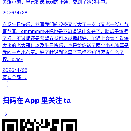
黑煤小狗，早已将最脆弱的脖颈，交到了她的手中。
2026/4/28
春卷生日快乐，恭喜我们的茂密又长大了一岁（又老一岁）恭
喜恭喜。emmmmm好吧也是不知道说什么好了，脑瓜子燃尽
了捏，不过呢还是希望春卷可以越播越好，能遇上会给春卷爆
大米的老大哥！以及生日快乐，也是给你送了两个小礼物算是
我的一点小心意。好了就说到这里了已经不知道要说什么了
捏。ciao~
2026/4/28
查看全部 →
扫码在 App 里关注 ta