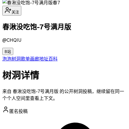
春7
关注
春湫没吃饱-7号满月版
@
CHQIU
B站
泡泡
树洞
歌单
画廊
地址
百科
树洞详情
来自 春湫没吃饱-7号满月版 的公开树洞投稿，继续留在同一
个个人空间里查看上下文。
匿名投稿