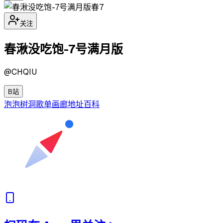
春7
关注
春湫没吃饱-7号满月版
@
CHQIU
B站
泡泡
树洞
歌单
画廊
地址
百科