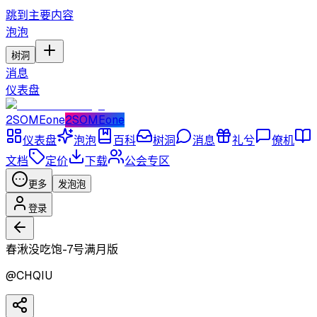
跳到主要内容
泡泡
树洞
消息
仪表盘
2SOMEone
2SOMEone
仪表盘
泡泡
百科
树洞
消息
礼兮
僚机
文档
定价
下载
公会专区
更多
发泡泡
登录
春湫没吃饱-7号满月版
@
CHQIU