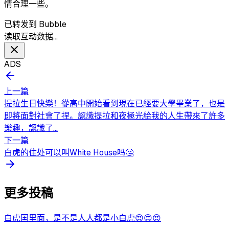
情合理一些。
已转发到 Bubble
读取互动数据…
ADS
上一篇
提拉生日快樂！從高中開始看到現在已經要大學畢業了，也是
即將面對社會了捏。認識提拉和夜極光給我的人生帶來了許多
樂趣，認識了...
下一篇
白虎的住处可以叫White House吗🤔
更多投稿
白虎囯里面，是不是人人都是小白虎😍😍😍