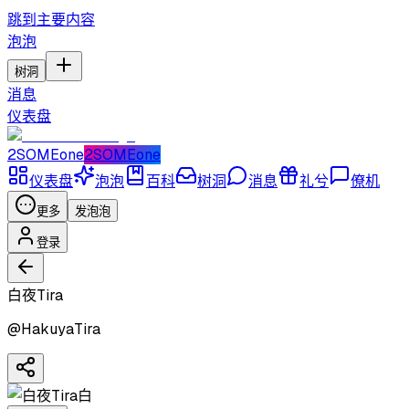
跳到主要内容
泡泡
树洞
消息
仪表盘
2SOMEone
2SOMEone
仪表盘
泡泡
百科
树洞
消息
礼兮
僚机
更多
发泡泡
登录
白夜Tira
@
HakuyaTira
白