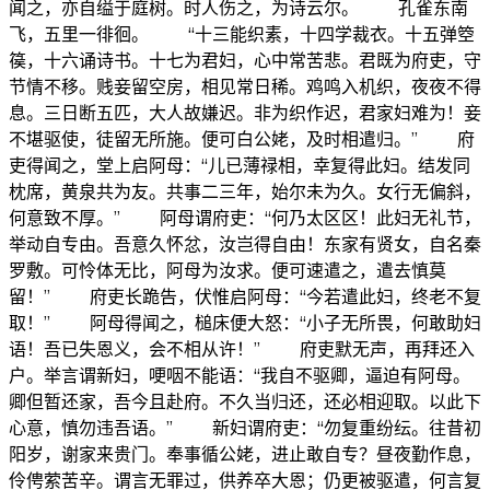
闻之，亦自缢于庭树。时人伤之，为诗云尔。 孔雀东南
飞，五里一徘徊。 “十三能织素，十四学裁衣。十五弹箜
篌，十六诵诗书。十七为君妇，心中常苦悲。君既为府吏，守
节情不移。贱妾留空房，相见常日稀。鸡鸣入机织，夜夜不得
息。三日断五匹，大人故嫌迟。非为织作迟，君家妇难为！妾
不堪驱使，徒留无所施。便可白公姥，及时相遣归。” 府
吏得闻之，堂上启阿母：“儿已薄禄相，幸复得此妇。结发同
枕席，黄泉共为友。共事二三年，始尔未为久。女行无偏斜，
何意致不厚。” 阿母谓府吏：“何乃太区区！此妇无礼节，
举动自专由。吾意久怀忿，汝岂得自由！东家有贤女，自名秦
罗敷。可怜体无比，阿母为汝求。便可速遣之，遣去慎莫
留！” 府吏长跪告，伏惟启阿母：“今若遣此妇，终老不复
取！” 阿母得闻之，槌床便大怒：“小子无所畏，何敢助妇
语！吾已失恩义，会不相从许！” 府吏默无声，再拜还入
户。举言谓新妇，哽咽不能语：“我自不驱卿，逼迫有阿母。
卿但暂还家，吾今且赴府。不久当归还，还必相迎取。以此下
心意，慎勿违吾语。” 新妇谓府吏：“勿复重纷纭。往昔初
阳岁，谢家来贵门。奉事循公姥，进止敢自专？昼夜勤作息，
伶俜萦苦辛。谓言无罪过，供养卒大恩；仍更被驱遣，何言复