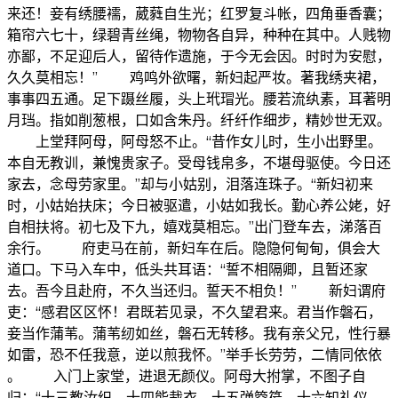
来还！妾有绣腰襦，葳蕤自生光；红罗复斗帐，四角垂香囊；
箱帘六七十，绿碧青丝绳，物物各自异，种种在其中。人贱物
亦鄙，不足迎后人，留待作遗施，于今无会因。时时为安慰，
久久莫相忘！” 鸡鸣外欲曙，新妇起严妆。著我绣夹裙，
事事四五通。足下蹑丝履，头上玳瑁光。腰若流纨素，耳著明
月珰。指如削葱根，口如含朱丹。纤纤作细步，精妙世无双。
上堂拜阿母，阿母怒不止。“昔作女儿时，生小出野里。
本自无教训，兼愧贵家子。受母钱帛多，不堪母驱使。今日还
家去，念母劳家里。”却与小姑别，泪落连珠子。“新妇初来
时，小姑始扶床；今日被驱遣，小姑如我长。勤心养公姥，好
自相扶将。初七及下九，嬉戏莫相忘。”出门登车去，涕落百
余行。 府吏马在前，新妇车在后。隐隐何甸甸，俱会大
道口。下马入车中，低头共耳语：“誓不相隔卿，且暂还家
去。吾今且赴府，不久当还归。誓天不相负！” 新妇谓府
吏：“感君区区怀！君既若见录，不久望君来。君当作磐石，
妾当作蒲苇。蒲苇纫如丝，磐石无转移。我有亲父兄，性行暴
如雷，恐不任我意，逆以煎我怀。”举手长劳劳，二情同依依
。 入门上家堂，进退无颜仪。阿母大拊掌，不图子自
归：“十三教汝织，十四能裁衣，十五弹箜篌，十六知礼仪，