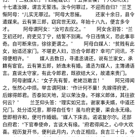
十七遣汝嫁，谓言无誓违。汝今何罪过，不迎而自归？”兰芝
惭阿母：“儿实无罪过。”阿母大悲摧。 还家十余日，县令
遣媒来。云有第三郎，窈窕世无双。年始十八九，便言多令
才。 阿母谓阿女：“汝可去应之。” 阿女含泪答：“兰
芝初还时，府吏见丁宁，结誓不别离。今日违情义，恐此事非
奇。自可断来信，徐徐更谓之。” 阿母白媒人：“贫贱有此
女，始适还家门。不堪吏人妇，岂合令郎君？幸可广问讯，不
得便相许。” 媒人去数日，寻遣丞请还，说有兰家女，承
籍有宦官。云有第五郎，娇逸未有婚。遣丞为媒人，主簿通语
言。直说太守家，有此令郎君，既欲结大义，故遣来贵门。
阿母谢媒人：“女子先有誓，老姥岂敢言！” 阿兄得闻
之，怅然心中烦。举言谓阿妹：“作计何不量！先嫁得府吏，
后嫁得郎君。否泰如天地，足以荣汝身。不嫁义郎体，其往欲
何云？” 兰芝仰头答：“理实如兄言。谢家事夫婿，中道还
兄门。处分适兄意，那得自任专！虽与府吏要，渠会永无缘。
登即相许和，便可作婚姻。”媒人下床去。诺诺复尔尔。还部
白府君：“下官奉使命，言谈大有缘。”府君得闻之，心中大欢
喜。视历复开书，便利此月内，六合正相应。良吉三十日，今