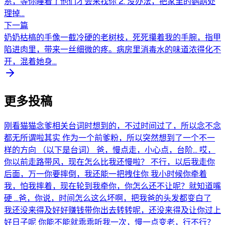
系，等你睡着了他们才会来找你 2. 没办法，把家里的鹦鹉处
理掉...
下一篇
奶奶枯槁的手像一截冷硬的老树枝，死死攥着我的手腕，指甲
陷进肉里，带来一丝细微的疼。病房里消毒水的味道浓得化不
开，混着她身...
更多投稿
刚看猫猫念爹相关台词时想到的，不过时间过了，所以念不念
都无所谓啦其实 作为一个前爹粉，所以突然想到了一个不一
样的方向 （以下是台词） 爸，慢点走，小心点，台阶... 哎，
你以前走路带风，现在怎么比我还慢啦？ 不行，以后我走你
后面，万一你要摔倒，我还能一把拽住你 我小时候你牵着
我，怕我摔着，现在轮到我牵你，你怎么还不让呢？就知道嘴
硬 ...爸，你说，时间怎么这么坏啊，把我爸的头发都变白了
我还没来得及好好赚钱带你出去转转呢，还没来得及让你过上
好日子呢 你能不能就乖乖听我一次，慢一点变老，行不行？