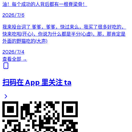
油！每个成功的人背后都有一根脊梁骨！
2026/7/6
我来投台词了 爹爹，爹爹，快过来么，我买了很多好吃的，
快来吃啦(开心)，你说为什么都是半分(心虚)，那，那肯定是
外面的野猫吃的(大声)
2026/7/4
查看全部 →
扫码在 App 里关注 ta