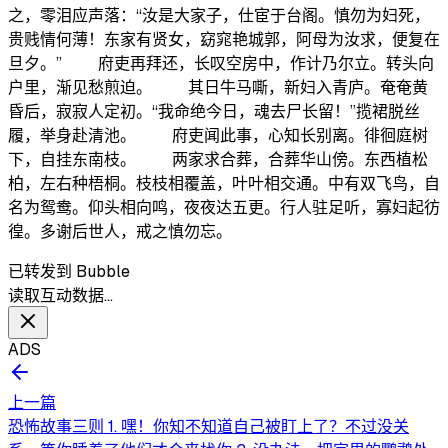
之，零泪应声落：“汝是大家子，仕宦于台阁。慎勿为妇死，
贵贱情何薄！东家有贤女，窈窕艳城郭，阿母为汝求，便复在
旦夕。” 府吏再拜还，长叹空房中，作计乃尔立。转头向
户里，渐见愁煎迫。 其日牛马嘶，新妇入青庐。奄奄黄
昏后，寂寂人定初。“我命绝今日，魂去尸长留！”揽裙脱丝
履，举身赴清池。 府吏闻此事，心知长别离。徘徊庭树
下，自挂东南枝。 两家求合葬，合葬华山傍。东西植松
柏，左右种梧桐。枝枝相覆盖，叶叶相交通。中有双飞鸟，自
名为鸳鸯。仰头相向鸣，夜夜达五更。行人驻足听，寡妇起彷
徨。多谢后世人，戒之慎勿忘。
已转发到 Bubble
读取互动数据…
ADS
上一篇
恐怖故事三则 1. 嘿！你知不知道自己被盯上了？不过没关