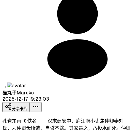
→
猫丸子Maruko
2025-12-17 19:23:03
分享卡片
孔雀东南飞 佚名 汉末建安中，庐江府小吏焦仲卿妻刘
氏，为仲卿母所遣，自誓不嫁。其家逼之，乃投水而死。仲卿