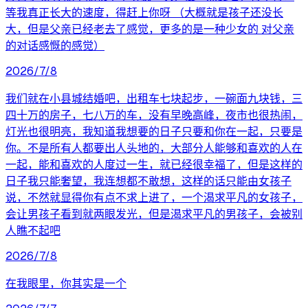
等我真正长大的速度，得赶上你呀 （大概就是孩子还没长
大，但是父亲已经老去了感觉，更多的是一种少女的 对父亲
的对话感慨的感觉）
2026/7/8
我们就在小县城结婚吧，出租车七块起步，一碗面九块钱，三
四十万的房子，七八万的车，没有早晚高峰，夜市也很热闹，
灯光也很明亮，我知道我想要的日子只要和你在一起，只要是
你。不是所有人都要出人头地的，大部分人能够和喜欢的人在
一起，能和喜欢的人度过一生，就已经很幸福了，但是这样的
日子我只能奢望，我连想都不敢想，这样的话只能由女孩子
说，不然就显得你有点不求上进了，一个渴求平凡的女孩子，
会让男孩子看到就两眼发光，但是渴求平凡的男孩子，会被别
人瞧不起吧
2026/7/8
在我眼里，你其实是一个