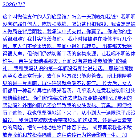
2026/7/7
这个叫微信支付的人到底是谁？怎么一天到晚扣我钱？我明明
没有得罪任何人，吃饭扣我钱，喝奶茶也扣我钱，我肯定是被
人做局在背后阴我，我承认中式支付，你赢了。 你说你的生
活很艰难？我其实很羡慕你。 我小时候被泡在液体里好几个
月，家人们不给米饭吃，空间小得难以转身。 出来那天我哭
得很大声，但他们仍然切断了我的食物来源，让我喝不明液体
维生。 亲生父母结婚那天，他们没有邀请我参加他们的婚
礼。 我和我妈认识的第一年都没有和她说过话。 那段时间我
甚至没法正常行走，去任何地方都只能爬着去。 闭上眼睛看
见的是一片黑暗，屏住呼吸就会喘不过来气。 长大后，女人
们都用一种看待异性的眼光看我，几乎没人在意我被切除过头
部结缔组织。 你们能懂每次出去吃饭都要被强制收取费用的
感觉吗？外面的阳光还会导致我的皮肤发热、变黑。 即便经
历了这些，我也很坚强地活下来了，从小到大一滴眼珠子都没
掉过。 我明知空腹吃饭会带来剧烈的饱腹感，还是要冒着窒
息的风险，把每一摊动植物尸体吞下去。 就算再累我也不敢
放弃收缩和放松横隔膜，这种遗传行为将会影响一生。 加