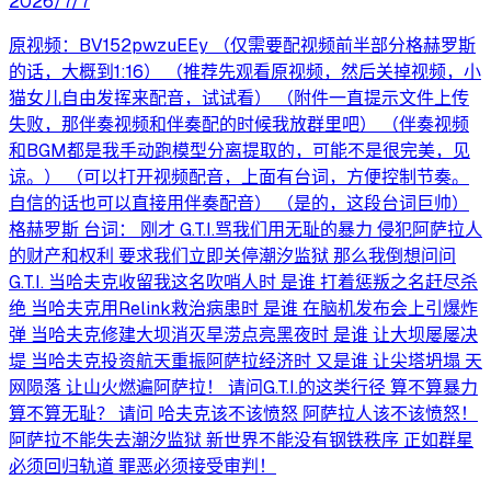
2026/7/7
原视频：BV152pwzuEEy （仅需要配视频前半部分格赫罗斯
的话，大概到1:16） （推荐先观看原视频，然后关掉视频，小
猫女儿自由发挥来配音，试试看） （附件一直提示文件上传
失败，那伴奏视频和伴奏配的时候我放群里吧） （伴奏视频
和BGM都是我手动跑模型分离提取的，可能不是很完美，见
谅。） （可以打开视频配音，上面有台词，方便控制节奏。
自信的话也可以直接用伴奏配音） （是的，这段台词巨帅）
格赫罗斯 台词： 刚才 G.T.I.骂我们用无耻的暴力 侵犯阿萨拉人
的财产和权利 要求我们立即关停潮汐监狱 那么我倒想问问
G.T.I. 当哈夫克收留我这名吹哨人时 是谁 打着惩叛之名赶尽杀
绝 当哈夫克用Relink救治病患时 是谁 在脑机发布会上引爆炸
弹 当哈夫克修建大坝消灭旱涝点亮黑夜时 是谁 让大坝屡屡决
堤 当哈夫克投资航天重振阿萨拉经济时 又是谁 让尖塔坍塌 天
网陨落 让山火燃遍阿萨拉！ 请问G.T.I.的这类行径 算不算暴力
算不算无耻？ 请问 哈夫克该不该愤怒 阿萨拉人该不该愤怒！
阿萨拉不能失去潮汐监狱 新世界不能没有钢铁秩序 正如群星
必须回归轨道 罪恶必须接受审判！