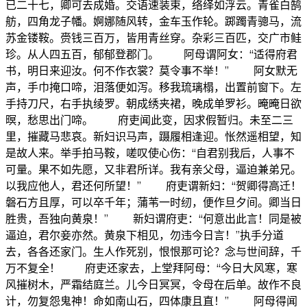
已二十七，卿可去成婚。交语速装束，络绎如浮云。青雀白鹄
舫，四角龙子幡。婀娜随风转，金车玉作轮。踯躅青骢马，流
苏金镂鞍。赍钱三百万，皆用青丝穿。杂彩三百匹，交广市鲑
珍。从人四五百，郁郁登郡门。 阿母谓阿女：“适得府君
书，明日来迎汝。何不作衣裳？莫令事不举！” 阿女默无
声，手巾掩口啼，泪落便如泻。移我琉璃榻，出置前窗下。左
手持刀尺，右手执绫罗。朝成绣夹裙，晚成单罗衫。晻晻日欲
暝，愁思出门啼。 府吏闻此变，因求假暂归。未至二三
里，摧藏马悲哀。新妇识马声，蹑履相逢迎。怅然遥相望，知
是故人来。举手拍马鞍，嗟叹使心伤：“自君别我后，人事不
可量。果不如先愿，又非君所详。我有亲父母，逼迫兼弟兄。
以我应他人，君还何所望！” 府吏谓新妇：“贺卿得高迁！
磐石方且厚，可以卒千年；蒲苇一时纫，便作旦夕间。卿当日
胜贵，吾独向黄泉！” 新妇谓府吏：“何意出此言！同是被
逼迫，君尔妾亦然。黄泉下相见，勿违今日言！”执手分道
去，各各还家门。生人作死别，恨恨那可论？念与世间辞，千
万不复全！ 府吏还家去，上堂拜阿母：“今日大风寒，寒
风摧树木，严霜结庭兰。儿今日冥冥，令母在后单。故作不良
计，勿复怨鬼神！命如南山石，四体康且直！” 阿母得闻