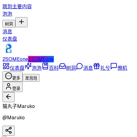
跳到主要内容
泡泡
树洞
消息
仪表盘
2SOMEone
2SOMEone
仪表盘
泡泡
百科
树洞
消息
礼兮
僚机
更多
发泡泡
登录
猫丸子Maruko
@
Maruko