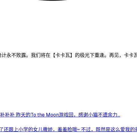
…诡计永不败露。我们将在【卡卡瓦】的极光下重逢。再见，卡卡
 昨天的To the Moon游戏回，感谢小猫不遗余力...
还跟上小学的女儿撒娇，羞羞脸哦~ 不过，既然是这么爱我的爸爸