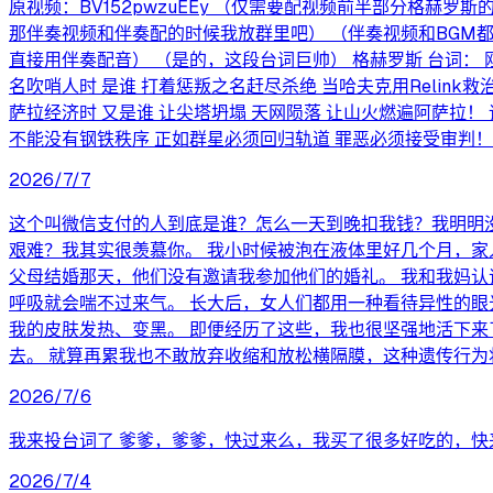
原视频：BV152pwzuEEy （仅需要配视频前半部分格赫
那伴奏视频和伴奏配的时候我放群里吧） （伴奏视频和BGM
直接用伴奏配音） （是的，这段台词巨帅） 格赫罗斯 台词： 刚才
名吹哨人时 是谁 打着惩叛之名赶尽杀绝 当哈夫克用Relin
萨拉经济时 又是谁 让尖塔坍塌 天网陨落 让山火燃遍阿萨拉！ 
不能没有钢铁秩序 正如群星必须回归轨道 罪恶必须接受审判！
2026/7/7
这个叫微信支付的人到底是谁？怎么一天到晚扣我钱？我明明
艰难？我其实很羡慕你。 我小时候被泡在液体里好几个月，家
父母结婚那天，他们没有邀请我参加他们的婚礼。 我和我妈认
呼吸就会喘不过来气。 长大后，女人们都用一种看待异性的眼
我的皮肤发热、变黑。 即便经历了这些，我也很坚强地活下来
去。 就算再累我也不敢放弃收缩和放松横隔膜，这种遗传行为
2026/7/6
我来投台词了 爹爹，爹爹，快过来么，我买了很多好吃的，快来
2026/7/4