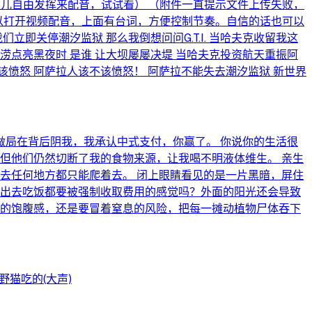
小猫女儿自由发挥来配音，试试看） （附件一直提示文件上传失败，
可以打开视频配音，上面有台词，方便控制节奏。自信的话也可以
们立即关停潮汐监狱 那么我倒想问问G.T.I. 当哈夫克收留我这
旱涝点亮黑夜时 是谁 让大坝屡屡决堤 当哈夫克投资航天重振阿
该不该愤怒 阿萨拉人该不该愤怒！ 阿萨拉不能失去潮汐监狱 新世界
局在背后阴我，我承认中式支付，你赢了。 你说你的生活很
但他们仍然切断了我的食物来源，让我喝不明液体维生。 亲生
去任何地方都只能爬着去。 闭上眼睛看见的是一片黑暗，屏住
次出去吃饭都要被强制收取费用的感觉吗？外面的阳光还会导致
烈的饱腹感，还是要冒着窒息的风险，把每一摊动植物尸体吞下
猫吃的(大声)