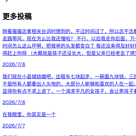
更多投稿
刚看猫猫念爹相关台词时想到的，不过时间过了，所以念不念都无
走路带风，现在怎么比我还慢啦？ 不行，以后我走你后面，万一
时间怎么这么坏啊，把我爸的头发都变白了 我还没来得及好好
得赶上你呀 （大概就是孩子还没长大，但是父亲已经老去了感
2026/7/8
我们就在小县城结婚吧，出租车七块起步，一碗面九块钱，三
不是所有人都要出人头地的，大部分人能够和喜欢的人在一起
显得你有点不求上进了，一个渴求平凡的女孩子，会让男孩子
2026/7/8
在我眼里，你其实是一个
2026/7/7