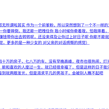
所谓啦其实 作为一个前爹粉，所以突然想到了一个不一样的方向 
你要摔倒，我还能一把拽住你 我小时候你牵着我，怕我摔着，现
赚钱带你出去转转呢，还没来得及让你过上好日子呢 你能不能就
觉，更多的是一种少女的 对父亲的对话感慨的感觉）
四十万的房子，七八万的车，没有早晚高峰，夜市也很热闹，灯
，能和喜欢的人度过一生，就已经很幸福了，但是这样的日子我
看到就两眼发光，但是渴求平凡的男孩子，会被别人瞧不起吧