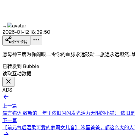
→
2026-01-12 18:39:50
分享卡片
愿母神三度为你阖眼……令你的血脉永远鼓动……旅途永远坦然
已转发到 Bubble
读取互动数据…
ADS
上一篇
猫言猫语 致新的一年里依旧闪闪发光活力无限的小猫： 依旧是补补补
下一篇
【前元气后温柔可爱的萝莉女儿音】 笨蛋爸爸，都这么大的人了