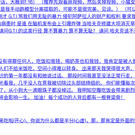
罗斯的话，大概到1:16） （推荐先观看原视频，然后关掉视频，
都是我手动跑模型分离提取的，可能不是很完美，见谅。） （
 G.T.I.骂我们用无耻的暴力 侵犯阿萨拉人的财产和权利 要求我
k救治病患时 是谁 在脑机发布会上引爆炸弹 当哈夫克修建大坝消灭
请问G.T.I.的这类行径 算不算暴力 算不算无耻？ 请问 哈夫克
没有得罪任何人，吃饭扣我钱，喝奶茶也扣我钱，我肯定是被人做
人们不给米饭吃，空间小得难以转身。 出来那天我哭得很大声，
识的第一年都没有和她说过话。 那段时间我甚至没法正常行走，
光看我，几乎没人在意我被切除过头部结缔组织。 你们能懂每
了，从小到大一滴眼珠子都没掉过。 我明知空腹吃饭会带来剧
将会影响一生。 加油！每个成功的人背后都有一根脊梁骨！
吃啦(开心)，你说为什么都是半分(心虚)，那，那肯定是外面的野