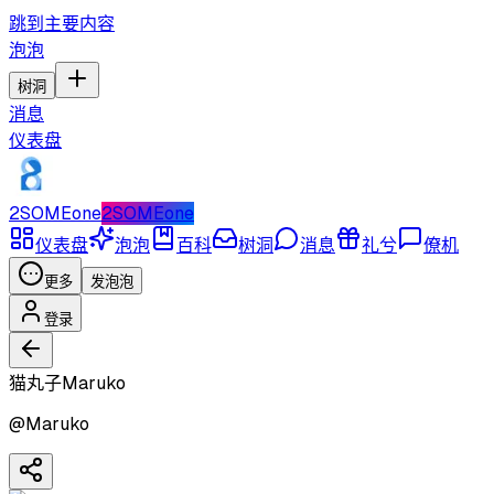
跳到主要内容
泡泡
树洞
消息
仪表盘
2SOMEone
2SOMEone
仪表盘
泡泡
百科
树洞
消息
礼兮
僚机
更多
发泡泡
登录
猫丸子Maruko
@
Maruko