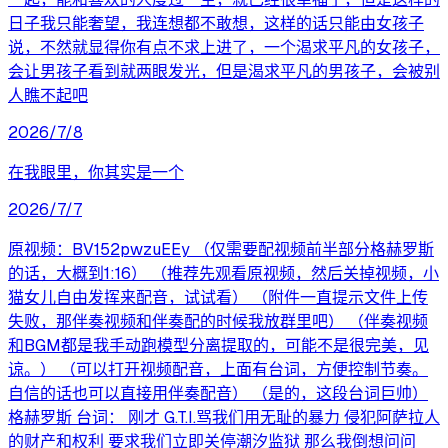
日子我只能奢望，我连想都不敢想，这样的话只能由女孩子
说，不然就显得你有点不求上进了，一个渴求平凡的女孩子，
会让男孩子看到就两眼发光，但是渴求平凡的男孩子，会被别
人瞧不起吧
2026/7/8
在我眼里，你其实是一个
2026/7/7
原视频：BV152pwzuEEy （仅需要配视频前半部分格赫罗斯
的话，大概到1:16） （推荐先观看原视频，然后关掉视频，小
猫女儿自由发挥来配音，试试看） （附件一直提示文件上传
失败，那伴奏视频和伴奏配的时候我放群里吧） （伴奏视频
和BGM都是我手动跑模型分离提取的，可能不是很完美，见
谅。） （可以打开视频配音，上面有台词，方便控制节奏。
自信的话也可以直接用伴奏配音） （是的，这段台词巨帅）
格赫罗斯 台词： 刚才 G.T.I.骂我们用无耻的暴力 侵犯阿萨拉人
的财产和权利 要求我们立即关停潮汐监狱 那么我倒想问问