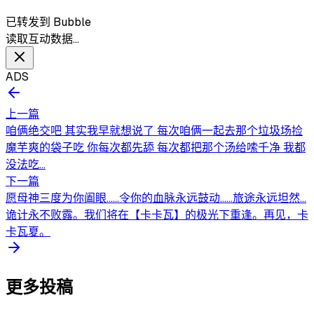
已转发到 Bubble
读取互动数据…
ADS
上一篇
咱俩绝交吧 其实我早就想说了 每次咱俩一起去那个垃圾场捡
魔芋爽的袋子吃 你每次都先舔 每次都把那个汤给嗦千净 我都
没法吃...
下一篇
愿母神三度为你阖眼……令你的血脉永远鼓动……旅途永远坦然…
诡计永不败露。我们将在【卡卡瓦】的极光下重逢。再见，卡
卡瓦夏。
更多投稿