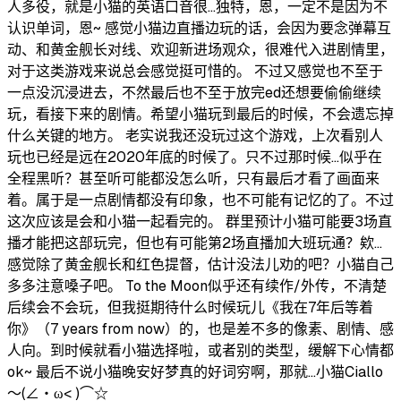
人多役，就是小猫的英语口音很...独特，恩，一定不是因为不
认识单词，恩~ 感觉小猫边直播边玩的话，会因为要念弹幕互
动、和黄金舰长对线、欢迎新进场观众，很难代入进剧情里，
对于这类游戏来说总会感觉挺可惜的。 不过又感觉也不至于
一点没沉浸进去，不然最后也不至于放完ed还想要偷偷继续
玩，看接下来的剧情。希望小猫玩到最后的时候，不会遗忘掉
什么关键的地方。 老实说我还没玩过这个游戏，上次看别人
玩也已经是远在2020年底的时候了。只不过那时候...似乎在
全程黑听？甚至听可能都没怎么听，只有最后才看了画面来
着。属于是一点剧情都没有印象，也不可能有记忆的了。不过
这次应该是会和小猫一起看完的。 群里预计小猫可能要3场直
播才能把这部玩完，但也有可能第2场直播加大班玩通？欸...
感觉除了黄金舰长和红色提督，估计没法儿劝的吧？小猫自己
多多注意嗓子吧。 To the Moon似乎还有续作/外传，不清楚
后续会不会玩，但我挺期待什么时候玩儿《我在7年后等着
你》（7 years from now）的，也是差不多的像素、剧情、感
人向。到时候就看小猫选择啦，或者别的类型，缓解下心情都
ok~ 最后不说小猫晚安好梦真的好词穷啊，那就...小猫Ciallo
～(∠・ω< )⌒☆