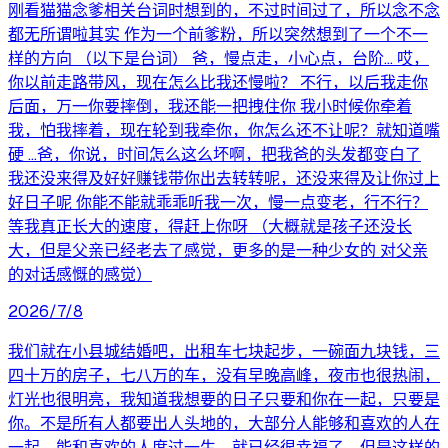
刚看猫猫念爹相关台词时想到的，不过时间过了，所以念不念
都无所谓啦其实 作为一个前爹粉，所以突然想到了一个不一
样的方向 （以下是台词） 爸，慢点走，小心点，台阶... 哎，
你以前走路带风，现在怎么比我还慢啦？ 不行，以后我走你
后面，万一你要摔倒，我还能一把拽住你 我小时候你牵着
我，怕我摔着，现在轮到我牵你，你怎么还不让呢？就知道嘴
硬 ...爸，你说，时间怎么这么坏啊，把我爸的头发都变白了
我还没来得及好好赚钱带你出去转转呢，还没来得及让你过上
好日子呢 你能不能就乖乖听我一次，慢一点变老，行不行？
等我真正长大的速度，得赶上你呀 （大概就是孩子还没长
大，但是父亲已经老去了感觉，更多的是一种少女的 对父亲
的对话感慨的感觉）
2026/7/8
我们就在小县城结婚吧，出租车七块起步，一碗面九块钱，三
四十万的房子，七八万的车，没有早晚高峰，夜市也很热闹，
灯光也很明亮，我知道我想要的日子只要和你在一起，只要是
你。不是所有人都要出人头地的，大部分人能够和喜欢的人在
一起，能和喜欢的人度过一生，就已经很幸福了，但是这样的