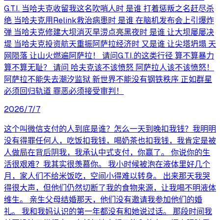
G.T.I. 当哈夫克收留我这名吹哨人时 是谁 打着惩叛之名赶尽杀
绝 当哈夫克用Relink救治病患时 是谁 在脑机发布会上引爆炸
弹 当哈夫克修建大坝消灭旱涝点亮黑夜时 是谁 让大坝屡屡决
堤 当哈夫克投资航天重振阿萨拉经济时 又是谁 让尖塔坍塌 天
网陨落 让山火燃遍阿萨拉！ 请问G.T.I.的这类行径 算不算暴力
算不算无耻？ 请问 哈夫克该不该愤怒 阿萨拉人该不该愤怒！
阿萨拉不能失去潮汐监狱 新世界不能没有钢铁秩序 正如群星
必须回归轨道 罪恶必须接受审判！
2026/7/7
这个叫微信支付的人到底是谁？怎么一天到晚扣我钱？我明明
没有得罪任何人，吃饭扣我钱，喝奶茶也扣我钱，我肯定是被
人做局在背后阴我，我承认中式支付，你赢了。 你说你的生
活很艰难？我其实很羡慕你。 我小时候被泡在液体里好几个
月，家人们不给米饭吃，空间小得难以转身。 出来那天我哭
得很大声，但他们仍然切断了我的食物来源，让我喝不明液体
维生。 亲生父母结婚那天，他们没有邀请我参加他们的婚
礼。 我和我妈认识的第一年都没有和她说过话。 那段时间我