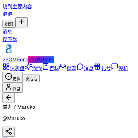
跳到主要内容
泡泡
树洞
消息
仪表盘
2SOMEone
2SOMEone
仪表盘
泡泡
百科
树洞
消息
礼兮
僚机
更多
发泡泡
登录
猫丸子Maruko
@
Maruko