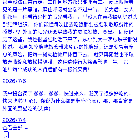
甚至没法正常行走，去任何地方都只能爬着去。 闭上眼睛看
见的是一片黑暗，屏住呼吸就会喘不过来气。 长大后，女人
们都用一种看待异性的眼光看我，几乎没人在意我被切除过头
部结缔组织。 你们能懂每次出去吃饭都要被强制收取费用的
感觉吗？外面的阳光还会导致我的皮肤发热、变黑。 即便经
历了这些，我也很坚强地活下来了，从小到大一滴眼珠子都没
掉过。 我明知空腹吃饭会带来剧烈的饱腹感，还是要冒着窒
息的风险，把每一摊动植物尸体吞下去。 就算再累我也不敢
放弃收缩和放松横隔膜，这种遗传行为将会影响一生。 加
油！每个成功的人背后都有一根脊梁骨！
2026/7/6
我来投台词了 爹爹，爹爹，快过来么，我买了很多好吃的，
快来吃啦(开心)，你说为什么都是半分(心虚)，那，那肯定是
外面的野猫吃的(大声)
2026/7/4
查看全部 →