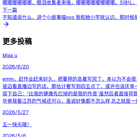
嘟嘟嘟嘟嘟嘟，眼泪收集者来咯，嘟嘟嘟嘟嘟嘟嘟嘟。5块1L，
下一篇
不知道说什么，讲个小故事喵ovo 我和她小学就认识。那时候
更多投稿
Miss u
2026/6/20
emm，赶作业赶来好久，把要用的急着写完了，本以为不会
是边看直播边写的话，那估计要写到四五点了，或许也该庆幸
容下自己：“比我的健康先烂掉的是我的作息”虽然后者直接导
毕竟我看江苏的气候还可以，虽说好像都不怎么样,总之就是
2026/5/27
五一快乐哦！
2026/5/6