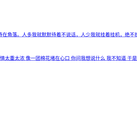
待在角落。人多我就默默待着不说话，人少我就挂着挂机，绝不
情太重太浓 像一团棉花堵在心口 你问我想说什么 我不知道 于是