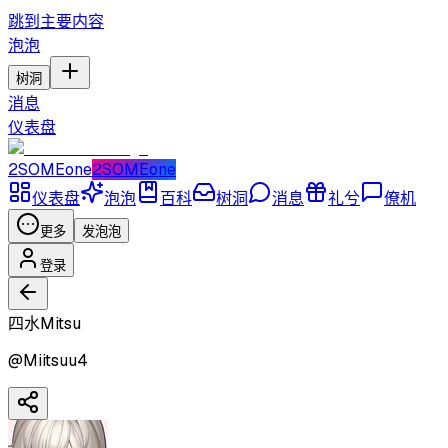
跳到主要内容
泡泡
树洞
消息
仪表盘
2SOMEone
2SOMEone
仪表盘
泡泡
百科
树洞
消息
礼兮
僚机
更多
发泡泡
登录
四水Mitsu
@
Miitsuu4