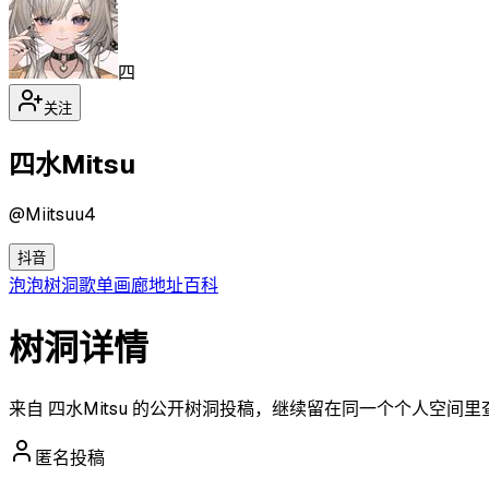
四
关注
四水Mitsu
@
Miitsuu4
抖音
泡泡
树洞
歌单
画廊
地址
百科
树洞详情
来自 四水Mitsu 的公开树洞投稿，继续留在同一个个人空间
匿名投稿