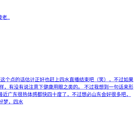
...
着这个点的话估计正好也赶上四水直播结束吧（笑），不过如果
样，有没有说注意下健康用眼之类的。 不过我想到一句话来形
，最近广东很热体感都快四十度了，不过想必山东会好很多吧，
好梦，四水