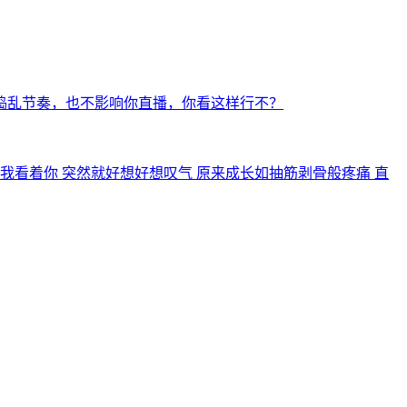
捣乱节奏，也不影响你直播，你看这样行不？
我看着你 突然就好想好想叹气 原来成长如抽筋剥骨般疼痛 直