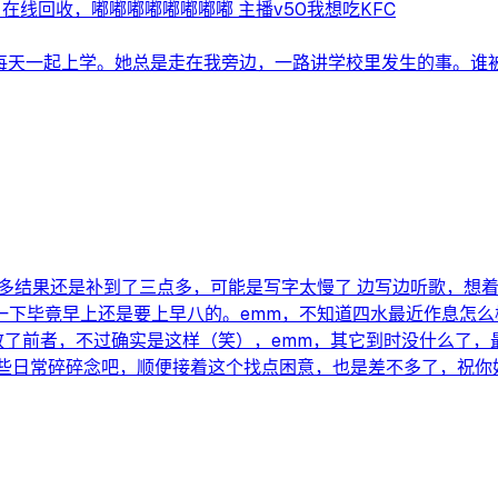
在线回收，嘟嘟嘟嘟嘟嘟嘟嘟 主播v50我想吃KFC
每天一起上学。她总是走在我旁边，一路讲学校里发生的事。谁被老
很多结果还是补到了三点多，可能是写字太慢了 边写边听歌，想
一下毕竟早上还是要上早八的。emm，不知道四水最近作息怎么
致了前者，不过确实是这样（笑），emm，其它到时没什么了
一些日常碎碎念吧，顺便接着这个找点困意，也是差不多了，祝你