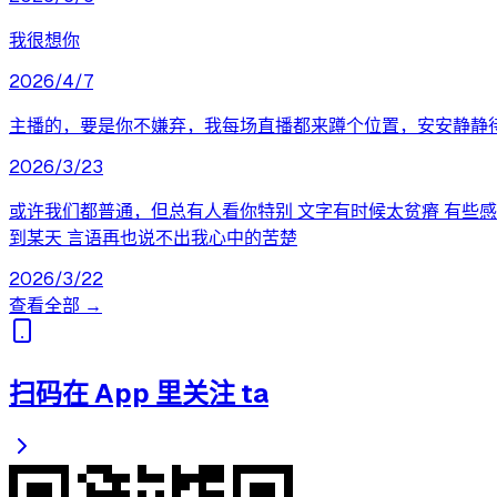
我很想你
2026/4/7
主播的，要是你不嫌弃，我每场直播都来蹲个位置，安安静静
2026/3/23
或许我们都普通，但总有人看你特别 文字有时候太贫瘠 有些感
到某天 言语再也说不出我心中的苦楚
2026/3/22
查看全部 →
扫码在 App 里关注 ta