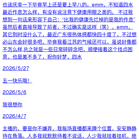
也该庆幸一下毕竟早上还是要上早八的。emm，不知道四水
最近作息怎么样，有没有说注意下健康用眼之类的。 不过我
想到一句话来形容下自己：“比我的健康先烂掉的是我的作息”
虽然后者直接导致了前者，不过确实是这样（笑），emm，
其它到时没什么了，最近广东很热体感都快四十度了，不过想
必山东会好很多吧，毕竟我看江苏的气候还可以，虽说好像都
不怎么样,总之就是一些日常碎碎念吧，顺便接着这个找点困
意，也是差不多了，祝你好梦，四水
2026/5/27
五一快乐哦！
2026/5/6
我很想你
2026/4/7
主播的，要是你不嫌弃，我每场直播都来蹲个位置，安安静静
待在角落。人多我就默默待着不说话，人少我就挂着挂机，绝