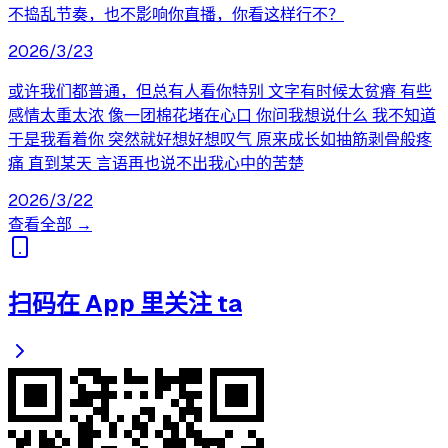
不捣乱节奏，也不影响你直播，你看这样行不？
2026/3/23
或许我们都普通，但总有人看你特别 文字有时候太贫瘠 有些
感情太重太浓 像一团棉花堵在心口 你问我想说什么 我不知道
于是我看着你 突然就好想好想叹气 原来成长如抽筋剥骨般疼
痛 直到某天 言语再也说不出我心中的苦楚
2026/3/22
查看全部 →
扫码在 App 里关注 ta