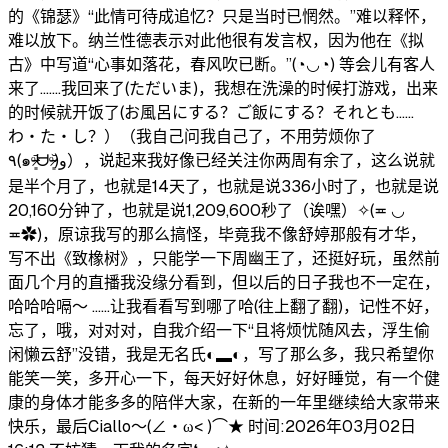
的《锦瑟》‌“此情可待成追忆？只是当时已惘然。”难以释怀，
难以放下。纳兰性德表示对此他很有发言权，因为他在《拟
古》中写道“心事如落花，春风吹已断。”(◔◡◔) 等会儿有客人
来了.......我回来了(ただいま)，我想在洗澡的时候打游戏，出来
的时候就开饭了(お風呂にする？ご飯にする？それとも……
わ・た・し？）（我自己问我自己了，不用劳烦你了
٩(๑ᵒ̴̶̷͈᷄ᗨᵒ̴̶̷͈᷅)و），说起来我好像已经关注你两周有余了，这么说就
是半个月了，也就是14天了，也就是说336小时了，也就是说
20,160分钟了，也就是说1,209,600秒了（诶嘿）✧(≖ ◡
≖✿)，原谅我写的那么搞怪，毕竟我不像舒婷那般有才华，
写不出《致橡树》，只能学一下周幽王了，还挺好玩，虽然前
面几个月的直播我没缘分看到，但以后的日子我也不一定在，
哈哈哈嗝～ ......让我看看写到哪了哈(往上翻了翻)，记性不好，
忘了，哦，对对对，自我介绍一下“且将烦忧随风去，浮生偷
闲懒云舒”没错，我是无名氏◐▂◐，写了那么多，我只希望你
能笑一笑，多开心一下，每天好好休息，好好睡觉，有一个健
康的身体才能多多的陪伴大家，在新的一年里继续给大家带来
快乐，最后Ciallo～(∠・ω< )⌒★ 时间:2026年03月02日