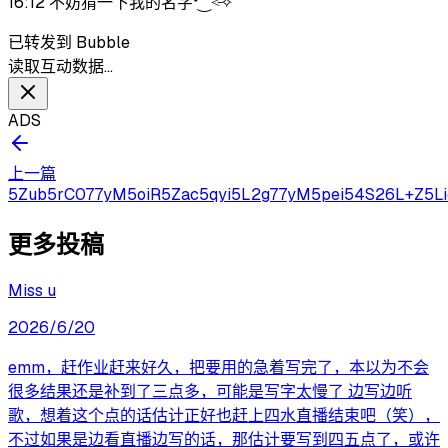
16:12 不妨猜一下我的名字❛‿˂̵✧
已转发到 Bubble
读取互动数据…
ADS
上一篇
5Zub5rC077yM5oiR5Zac5qyi5L2g77yM5pei54S26L+Z5Liq
更多投稿
Miss u
2026/6/20
emm，赶作业赶来好久，把要用的急着写完了，本以为不会
很多结果还是补到了三点多，可能是写字太慢了 边写边听
歌，想着这个点的话估计正好也赶上四水直播结束吧（笑），
不过如果是边看直播边写的话，那估计要写到四五点了，或许