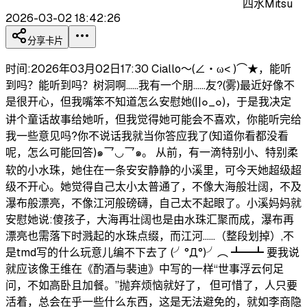
四水Mitsu
2026-03-02 18:42:26
分享卡片
时间:2026年03月02日17:30 Ciallo～(∠・ω< )⌒★，能听
到吗？能听到吗？树洞啊......我有一个朋......友?(雾)最近好像不
是很开心，但我嘴笨不知道怎么安慰她(||๐_๐)，于是我决定
讲个童话故事给她听，但我觉得她可能会不喜欢，你能听完给
我一些意见吗?你不说话我就当你答应我了(知道你看都没看
呢，怎么可能回答)๑乛◡乛๑。 从前，有一滴特别小、特别柔
软的小水珠，她住在一条安安静静的小溪里，可今天她超级超
级不开心。她觉得自己太小太普通了，不像大海般壮阔，不及
瀑布般漂亮，不像江河般磅礴，自己太不起眼了。小溪妈妈就
安慰她说:傻孩子，大海再壮阔也是由水珠汇聚而成，瀑布再
漂亮也需落下时溅起的水珠点缀，而江河......（整段划掉）,不
是tmd写的什么玩意儿编不下去了 (╯°Д°)╯︵ ┻━┻ 要我说
就应该像王维在《酌酒与裴迪》中写的一样“世事浮云何足
问，不如高卧且加餐。”抛弃烦恼就好了， 但可惜了，人只要
活着，总会在乎一些什么东西，这是无法避免的，‌就如李商隐