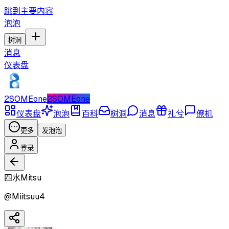
跳到主要内容
泡泡
树洞
消息
仪表盘
2SOMEone
2SOMEone
仪表盘
泡泡
百科
树洞
消息
礼兮
僚机
更多
发泡泡
登录
四水Mitsu
@
Miitsuu4