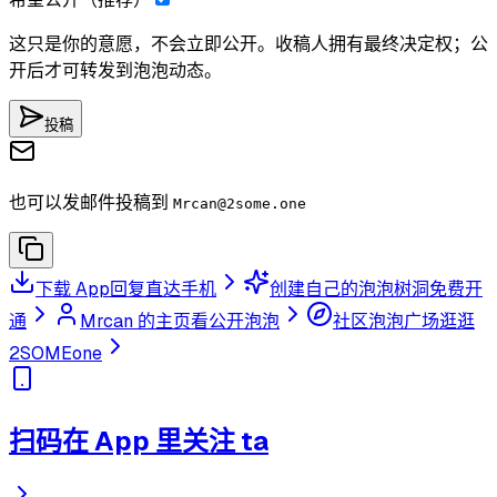
这只是你的意愿，不会立即公开。收稿人拥有最终决定权；公
开后才可转发到泡泡动态。
投稿
也可以发邮件投稿到
Mrcan
@2some.one
下载 App
回复直达手机
创建自己的泡泡树洞
免费开
通
Mrcan 的主页
看公开泡泡
社区泡泡广场
逛逛
2SOMEone
扫码在 App 里关注 ta