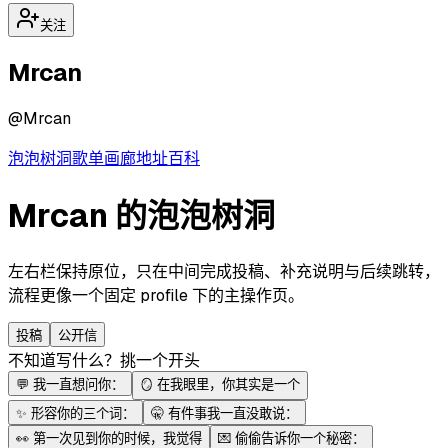
关注
Mrcan
@
Mrcan
泡泡
树洞
歌单
画廊
地址
百科
Mrcan 的泡泡树洞
左右栏保持原位，只在中间完成投稿、补充说明与后续跳转，
流程更像一个固定 profile 下的主操作页。
投稿
公开信
不知道写什么？挑一个开头
💬
我一直想问你：
🪞
在我眼里，你其实是一个
✨
形容你的三个词：
🤫
有件事我一直没敢说：
👀
第一次见到你的时候，我觉得
💌
偷偷告诉你一个秘密：