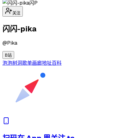
闪P
关注
闪闪-pika
@
Pika
B站
泡泡
树洞
歌单
画廊
地址
百科