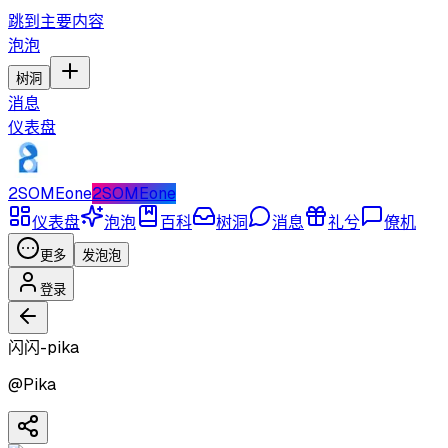
跳到主要内容
泡泡
树洞
消息
仪表盘
2SOMEone
2SOMEone
仪表盘
泡泡
百科
树洞
消息
礼兮
僚机
更多
发泡泡
登录
闪闪-pika
@
Pika