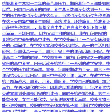
感慨着考生寒窗十二年的辛苦与压力，期盼着每个人都能如愿
以偿。回想自己高考的时候，考生总人数都没有达到千万，升
学的压力好像也没有现在这么大，当然也没有经历过各种资源
在这三天内集中向考生倾斜：道路封锁，环境静音，持准考证
可获得各种优惠……，但整个高中生活在高考的支配下依旧槽
点满满，不堪回首。 因为父母工作的原因，我在山河四省的
某地级市中最好的高中读书，在学校外面租了一个只有床和桌
子的小单间住，在学校食堂和校外饭店吃饭。高一的生活相对
轻松，每周休息一天半，周六上完上午的课程后即可回家。在
我高二下学期的时候，学校领导去了同为山河四省之一的隔壁
省份的高中考察，回来后就开始执行了一系列的教学安排，整
个学校的压力陡然而增。首先，每周假期改为半天，周六下午
课程结束后可以回家，周日中午返校上课；其次，在教学中开
始了题海战术，周考、月考、季度考，学校自己的印刷厂加足
马力，在遇水即化的纸张上印着难以看清的题目，每次考试结
束教室里到处都是用完的机读卡；同时开始严抓纪律，男生不
能留长发，女生不能化妆、只允许短发或者马尾，校外食物不
能带进校园内，校服的衬衣必须塞在裤子里（我们学校的校服
是中山装制式），高三学生要进入单独的一栋楼上课。 然