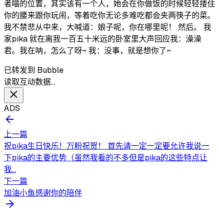
者喵的位置，其实该有一个人，她会在你做饭的时候轻轻搂住
你的腰来跟你玩闹，等着吃你无论多难吃都会夹两筷子的菜。
我不禁悲从中来，大喊道：娘子呢，你在哪里呢！ 然后。 我
家pika 就在离我一百五十米远的卧室里大声回应我：澡澡
君。我在呐，怎么了呀~ 我：没事，就是想你了~
已转发到 Bubble
读取互动数据…
ADS
上一篇
祝pika生日快乐！万粉祝贺！ 首先请一定一定要允许我说一
下pika的主要优势（虽然我看的不多但是pika的这些特点让
我...
下一篇
加油小鱼感谢你的陪伴