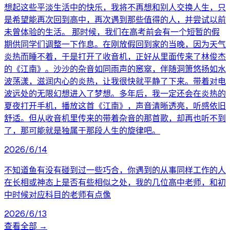
想起这些平淡生活中的快乐，我将不再想和别人交换人生，只
是希望能再次回到高中，再次遇到那些值得的人，并尝试以前
未曾体验的生活。 那时候，我们在高考前会有一个短暂的假
期供同学们调整一下作息。在刚放假回到家的当晚，因为天气
炎热而睡不着，于是打开了收音机，正好从里面传来了林俊杰
的《江南》。沙沙的杂音如同雨声的窸窣，伴随洞箫悠扬如水
波荡漾，滋润内心的炎热，让我很快就平静了下来。带着对电
波远处的无限幻想进入了梦想。多年后，我一定还会在炎热的
夏夜打开手机，播放这首《江南》，声音清晰透亮，听感依旧
舒适。但从收音机里传来的带着杂音的那首歌，却再也听不到
了，那可能就是独属于那段人生的旋律吧。
2026/6/14
不知道鱼有没有碰到过一些巧合，你遇到的从事同样工作的人
在长相或神态上是否有些相似之处，我的几位高中老师，和初
中时候对应科目的老师有点像
2026/6/13
查看全部 →