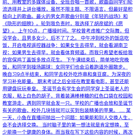
前、用教室的多媒体设备、全班合唱一首歌，歌曲由同学们轮
流选择并上讲台播放，虽然不限主题、不限语言，但最好是积
极向上的歌曲。最火的男女声歌曲分别是《年轻的战场》和
《隐形的翅膀》。轮到我负责时，我选择了胡彦斌的《愿
望》。 上午10点，广播操时间。学校曾考虑推广交际舞，但
没学会，且男多女少，后不了了之。 中午冲到校外的饭店吃
饭，开启电视遥控器战争：如果女生去得早，就会看湖南卫
视；如果男生去得早，就会看体育频道。而我只希望老板给我
的宫保鸡丁盖饭多放点花生。 下午课结束后，简单地吃完晚
饭，和同学到操场踢球；女同学们也会沿着跑道外圈散步。
晚自习9点半结束，和同学去校外吃炸串和臭豆腐，为深夜的
学习补充能量。 期末考试之后全班在教室看电影，甚至还能
用键盘玩玩拳皇。 圣诞节会有学生会的同学穿上圣诞老人的
衣服，粘上白色的胡子，背着装满棒棒糖的红色口袋在校园和
教室游走，遇到同学就会发一只。学校的广播也会放和圣诞节
有关的歌曲，校外几块钱就可以买到包装精美的苹果。 …… 某
一天，小鱼在直播间抛出一个问题：如果能和别人交换人生，
会不会选择交换。 当时脑子里的第一想法就是肯定想换，至
少能换一个健康的身体。而当我在写下这些内容的时候，再次