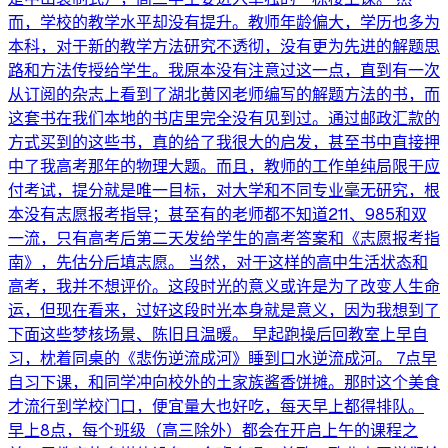
而，学校的教学水平却没有提升。教师年龄偏大，学历也多为
本科，对于新的教学方法研究不透彻，没有更为先进的解题思
路和方法传授给学生。我原本没有注意过这一点，直到有一次
从订阅的杂志上看到了湖北黄冈老师编写的解题方法的书，而
这套书在我们本地的书店里完全没有见到过。通过邮政汇款的
方式买到的这些书，真的给了我很大的启发，甚至书中直接押
中了我高考那年的物理大题。而且，教师的工作单纯局限于应
付考试，提分就是唯一目标，对大学和不同专业毫无研究，根
本没有志愿报考指导；甚至有的老师都不知道211、985和双
一流，只有高考后第二天发给学生的高考答案和《志愿报考指
南》，先估分后填志愿。 当然，对于这样的高中生活状态和
高考，我并不想评价。这段时光的意义或许是为了改变人生命
运，但现在看来，过好这段时光本身就是意义，因为我想到了
下面这些梦核场景、陈旧且温暖。 早起跑操后回教室上早自
习，枕着同桌的《悲伤逆流成河》睡到口水逆流成河。 7点早
自习下课，和同学冲向校外的土家族酱香饼摊。那时这个美食
才流行到学校门口，便宜量大也好吃，每天早上都得排队。
早上8点，每个班级（高三除外）都会在开启上午的课程之