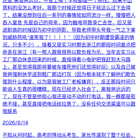
还是:离我爸远点，不管上哪个学校都是一个德性。结果不出
意料的没怎么考好，我那个时候还觉得日子就这么过下去得
了，结果没想到往后一系列的事情就如同流沙一样，慢慢把人
吞入窒息 先是自己的母亲，因为触电导致身亡去世，后又是
进职高的时候因为初中的阴影，导致老师带头夸我一气之下拿
到威胁怒吼“谁笑我了！！！！”（因为初中时期遭受霸凌的情
况，只多不少），接着又是实习时期去浙江的那段时间差点把
命丢在浙江（有一帮人跟我很熟以欺负我为乐，当年去实习从
工厂那边休息回来的时候，直接骑着小电驴把我赶到大马路
上，甚至觉得我即将要被车撞死他们还觉得好玩）以及自己被
我爸强制休学送到鞋厂那边打灰（因为根本就不了解他们欺负
我到什么程度，以为是我被工厂老板嫌弃），反正那段时间只
能说人生真的很糟糕，现在已经步入社会了，离我爸远远的
了，现在不管是他担心我还是动不动的打电话，我一概都是拒
绝不接，甚至直接把电话给拉黑了，没有任何交流渠道可以跟
我联系
2026/6/14
不知从何时起，高考的悸动从考生、家长传递到了整个社会，