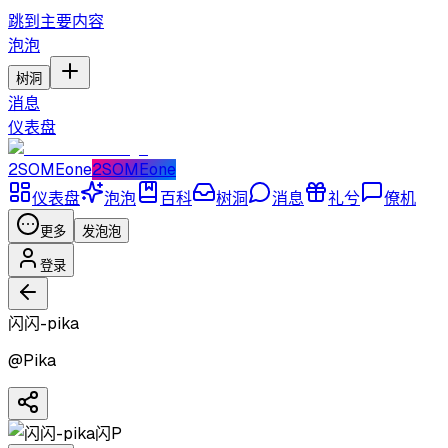
跳到主要内容
泡泡
树洞
消息
仪表盘
2SOMEone
2SOMEone
仪表盘
泡泡
百科
树洞
消息
礼兮
僚机
更多
发泡泡
登录
闪闪-pika
@
Pika
闪P