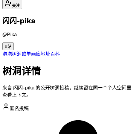
关注
闪闪-pika
@
Pika
B站
泡泡
树洞
歌单
画廊
地址
百科
树洞详情
来自 闪闪-pika 的公开树洞投稿，继续留在同一个个人空间里
查看上下文。
匿名投稿