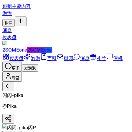
跳到主要内容
泡泡
树洞
消息
仪表盘
2SOMEone
2SOMEone
仪表盘
泡泡
百科
树洞
消息
礼兮
僚机
更多
发泡泡
登录
闪闪-pika
@
Pika
闪P