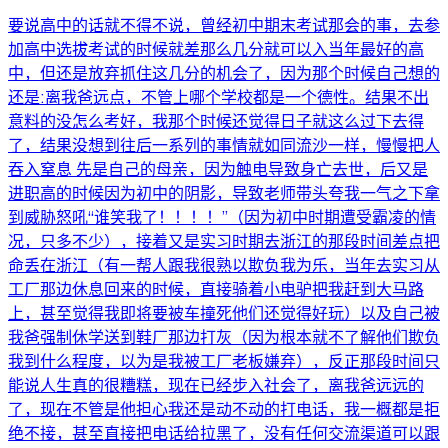
要说高中的话就不得不说，曾经初中期末考试那会的事，去参
加高中选拔考试的时候就差那么几分就可以入当年最好的高
中，但还是放弃抓住这几分的机会了，因为那个时候自己想的
还是:离我爸远点，不管上哪个学校都是一个德性。结果不出
意料的没怎么考好，我那个时候还觉得日子就这么过下去得
了，结果没想到往后一系列的事情就如同流沙一样，慢慢把人
吞入窒息 先是自己的母亲，因为触电导致身亡去世，后又是
进职高的时候因为初中的阴影，导致老师带头夸我一气之下拿
到威胁怒吼“谁笑我了！！！！”（因为初中时期遭受霸凌的情
况，只多不少），接着又是实习时期去浙江的那段时间差点把
命丢在浙江（有一帮人跟我很熟以欺负我为乐，当年去实习从
工厂那边休息回来的时候，直接骑着小电驴把我赶到大马路
上，甚至觉得我即将要被车撞死他们还觉得好玩）以及自己被
我爸强制休学送到鞋厂那边打灰（因为根本就不了解他们欺负
我到什么程度，以为是我被工厂老板嫌弃），反正那段时间只
能说人生真的很糟糕，现在已经步入社会了，离我爸远远的
了，现在不管是他担心我还是动不动的打电话，我一概都是拒
绝不接，甚至直接把电话给拉黑了，没有任何交流渠道可以跟