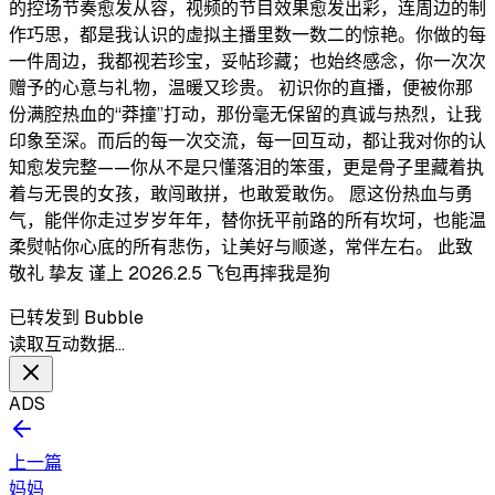
的控场节奏愈发从容，视频的节目效果愈发出彩，连周边的制
作巧思，都是我认识的虚拟主播里数一数二的惊艳。你做的每
一件周边，我都视若珍宝，妥帖珍藏；也始终感念，你一次次
赠予的心意与礼物，温暖又珍贵。 初识你的直播，便被你那
份满腔热血的“莽撞”打动，那份毫无保留的真诚与热烈，让我
印象至深。而后的每一次交流，每一回互动，都让我对你的认
知愈发完整——你从不是只懂落泪的笨蛋，更是骨子里藏着执
着与无畏的女孩，敢闯敢拼，也敢爱敢伤。 愿这份热血与勇
气，能伴你走过岁岁年年，替你抚平前路的所有坎坷，也能温
柔熨帖你心底的所有悲伤，让美好与顺遂，常伴左右。 此致
敬礼 挚友 谨上 2026.2.5 飞包再摔我是狗
已转发到 Bubble
读取互动数据…
ADS
上一篇
妈妈