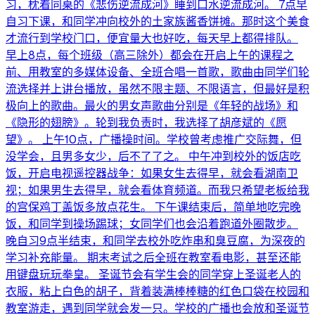
习，枕着同桌的《悲伤逆流成河》睡到口水逆流成河。 7点早
自习下课，和同学冲向校外的土家族酱香饼摊。那时这个美食
才流行到学校门口，便宜量大也好吃，每天早上都得排队。
早上8点，每个班级（高三除外）都会在开启上午的课程之
前、用教室的多媒体设备、全班合唱一首歌，歌曲由同学们轮
流选择并上讲台播放，虽然不限主题、不限语言，但最好是积
极向上的歌曲。最火的男女声歌曲分别是《年轻的战场》和
《隐形的翅膀》。轮到我负责时，我选择了胡彦斌的《愿
望》。 上午10点，广播操时间。学校曾考虑推广交际舞，但
没学会，且男多女少，后不了了之。 中午冲到校外的饭店吃
饭，开启电视遥控器战争：如果女生去得早，就会看湖南卫
视；如果男生去得早，就会看体育频道。而我只希望老板给我
的宫保鸡丁盖饭多放点花生。 下午课结束后，简单地吃完晚
饭，和同学到操场踢球；女同学们也会沿着跑道外圈散步。
晚自习9点半结束，和同学去校外吃炸串和臭豆腐，为深夜的
学习补充能量。 期末考试之后全班在教室看电影，甚至还能
用键盘玩玩拳皇。 圣诞节会有学生会的同学穿上圣诞老人的
衣服，粘上白色的胡子，背着装满棒棒糖的红色口袋在校园和
教室游走，遇到同学就会发一只。学校的广播也会放和圣诞节