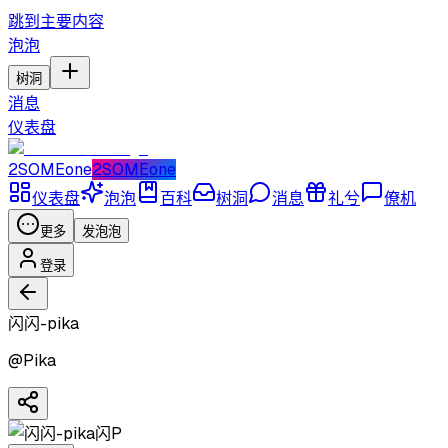
跳到主要内容
泡泡
树洞
消息
仪表盘
2SOMEone
2SOMEone
仪表盘
泡泡
百科
树洞
消息
礼兮
僚机
更多
发泡泡
登录
闪闪-pika
@
Pika
闪P