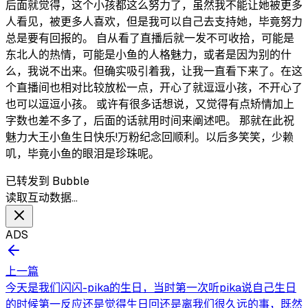
后面就觉得，这个小孩都这么努力了，虽然我不能让她被更多
人看见，被更多人喜欢，但是我可以自己去支持她，毕竟努力
总是要有回报的。 自从看了直播后就一发不可收拾，可能是
东北人的热情，可能是小鱼的人格魅力，或者是因为别的什
么，我说不出来。但确实吸引着我，让我一直看下来了。在这
个直播间也相对比较放松一点，开心了就逗逗小孩，不开心了
也可以逗逗小孩。 或许有很多话想说，又觉得有点矫情加上
字数也差不多了，后面的话就用时间来阐述吧。 那就在此祝
魅力大王小鱼生日快乐!万粉纪念回顺利。以后多笑笑，少赖
叽，毕竟小鱼的眼泪是珍珠呢。
已转发到 Bubble
读取互动数据…
ADS
上一篇
今天是我们闪闪-pika的生日，当时第一次听pika说自己生日
的时候第一反应还是觉得生日回还是离我们很久远的事，既然