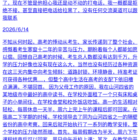
了，现在不管是他担心我还是动不动的打电话，我一概都是拒
绝不接，甚至直接把电话给拉黑了，没有任何交流渠道可以跟
我联系
2026/6/14
不知从何时起，高考的悸动从考生、家长传递到了整个社会，
感慨着考生寒窗十二年的辛苦与压力，期盼着每个人都能如愿
以偿。回想自己高考的时候，考生总人数都没有达到千万，升
学的压力好像也没有现在这么大，当然也没有经历过各种资源
在这三天内集中向考生倾斜：道路封锁，环境静音，持准考证
可获得各种优惠……，但整个高中生活在高考的支配下依旧槽
点满满，不堪回首。 因为父母工作的原因，我在山河四省的
某地级市中最好的高中读书，在学校外面租了一个只有床和桌
子的小单间住，在学校食堂和校外饭店吃饭。高一的生活相对
轻松，每周休息一天半，周六上完上午的课程后即可回家。在
我高二下学期的时候，学校领导去了同为山河四省之一的隔壁
省份的高中考察，回来后就开始执行了一系列的教学安排，整
个学校的压力陡然而增。首先，每周假期改为半天，周六下午
课程结束后可以回家，周日中午返校上课；其次，在教学中开