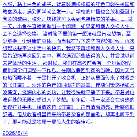
衣服，粘上白色的胡子，背着装满棒棒糖的红色口袋在校园和
教室游走，遇到同学就会发一只。学校的广播也会放和圣诞节
有关的歌曲，校外几块钱就可以买到包装精美的苹果。 …… 某
一天，小鱼在直播间抛出一个问题：如果能和别人交换人生，
会不会选择交换。 当时脑子里的第一想法就是肯定想换，至
少能换一个健康的身体。而当我在写下这些内容的时候，再次
想起这些平淡生活中的快乐，我将不再想和别人交换人生，只
是希望能再次回到高中，再次遇到那些值得的人，并尝试以前
未曾体验的生活。 那时候，我们在高考前会有一个短暂的假
期供同学们调整一下作息。在刚放假回到家的当晚，因为天气
炎热而睡不着，于是打开了收音机，正好从里面传来了林俊杰
的《江南》。沙沙的杂音如同雨声的窸窣，伴随洞箫悠扬如水
波荡漾，滋润内心的炎热，让我很快就平静了下来。带着对电
波远处的无限幻想进入了梦想。多年后，我一定还会在炎热的
夏夜打开手机，播放这首《江南》，声音清晰透亮，听感依旧
舒适。但从收音机里传来的带着杂音的那首歌，却再也听不到
了，那可能就是独属于那段人生的旋律吧。
2026/6/14