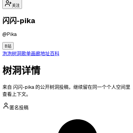
关注
闪闪-pika
@
Pika
B站
泡泡
树洞
歌单
画廊
地址
百科
树洞详情
来自 闪闪-pika 的公开树洞投稿，继续留在同一个个人空间里
查看上下文。
匿名投稿