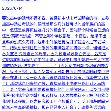
2026/6/14
要说高中的话就不得不说，曾经初中期末考试那会的事，去参
加高中选拔考试的时候就差那么几分就可以入当年最好的高
中，但还是放弃抓住这几分的机会了，因为那个时候自己想的
还是:离我爸远点，不管上哪个学校都是一个德性。结果不出
意料的没怎么考好，我那个时候还觉得日子就这么过下去得
了，结果没想到往后一系列的事情就如同流沙一样，慢慢把人
吞入窒息 先是自己的母亲，因为触电导致身亡去世，后又是
进职高的时候因为初中的阴影，导致老师带头夸我一气之下拿
到威胁怒吼“谁笑我了！！！！”（因为初中时期遭受霸凌的情
况，只多不少），接着又是实习时期去浙江的那段时间差点把
命丢在浙江（有一帮人跟我很熟以欺负我为乐，当年去实习从
工厂那边休息回来的时候，直接骑着小电驴把我赶到大马路
上，甚至觉得我即将要被车撞死他们还觉得好玩）以及自己被
我爸强制休学送到鞋厂那边打灰（因为根本就不了解他们欺负
我到什么程度，以为是我被工厂老板嫌弃），反正那段时间只
能说人生真的很糟糕，现在已经步入社会了，离我爸远远的