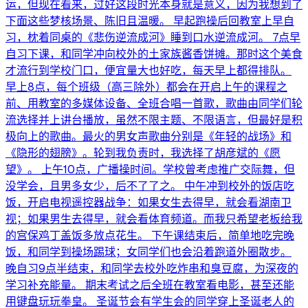
运，但现在看来，过好这段时光本身就是意义，因为我想到了
下面这些梦核场景、陈旧且温暖。 早起跑操后回教室上早自
习，枕着同桌的《悲伤逆流成河》睡到口水逆流成河。 7点早
自习下课，和同学冲向校外的土家族酱香饼摊。那时这个美食
才流行到学校门口，便宜量大也好吃，每天早上都得排队。
早上8点，每个班级（高三除外）都会在开启上午的课程之
前、用教室的多媒体设备、全班合唱一首歌，歌曲由同学们轮
流选择并上讲台播放，虽然不限主题、不限语言，但最好是积
极向上的歌曲。最火的男女声歌曲分别是《年轻的战场》和
《隐形的翅膀》。轮到我负责时，我选择了胡彦斌的《愿
望》。 上午10点，广播操时间。学校曾考虑推广交际舞，但
没学会，且男多女少，后不了了之。 中午冲到校外的饭店吃
饭，开启电视遥控器战争：如果女生去得早，就会看湖南卫
视；如果男生去得早，就会看体育频道。而我只希望老板给我
的宫保鸡丁盖饭多放点花生。 下午课结束后，简单地吃完晚
饭，和同学到操场踢球；女同学们也会沿着跑道外圈散步。
晚自习9点半结束，和同学去校外吃炸串和臭豆腐，为深夜的
学习补充能量。 期末考试之后全班在教室看电影，甚至还能
用键盘玩玩拳皇。 圣诞节会有学生会的同学穿上圣诞老人的