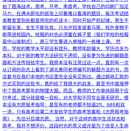
始了题海战术，周考、月考、季度考，学校自己的印刷厂加足
马力，在遇水即化的纸张上印着难以看清的题目，每次考试结
束教室里到处都是用完的机读卡；同时开始严抓纪律，男生不
能留长发，女生不能化妆、只允许短发或者马尾，校外食物不
能带进校园内，校服的衬衣必须塞在裤子里（我们学校的校服
是中山装制式），高三学生要进入单独的一栋楼上课。 然
而，学校的教学水平却没有提升。教师年龄偏大，学历也多为
本科，对于新的教学方法研究不透彻，没有更为先进的解题思
路和方法传授给学生。我原本没有注意过这一点，直到有一次
从订阅的杂志上看到了湖北黄冈老师编写的解题方法的书，而
这套书在我们本地的书店里完全没有见到过。通过邮政汇款的
方式买到的这些书，真的给了我很大的启发，甚至书中直接押
中了我高考那年的物理大题。而且，教师的工作单纯局限于应
付考试，提分就是唯一目标，对大学和不同专业毫无研究，根
本没有志愿报考指导；甚至有的老师都不知道211、985和双
一流，只有高考后第二天发给学生的高考答案和《志愿报考指
南》，先估分后填志愿。 当然，对于这样的高中生活状态和
高考，我并不想评价。这段时光的意义或许是为了改变人生命