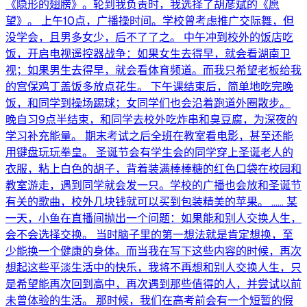
《隐形的翅膀》。轮到我负责时，我选择了胡彦斌的《愿
望》。 上午10点，广播操时间。学校曾考虑推广交际舞，但
没学会，且男多女少，后不了了之。 中午冲到校外的饭店吃
饭，开启电视遥控器战争：如果女生去得早，就会看湖南卫
视；如果男生去得早，就会看体育频道。而我只希望老板给我
的宫保鸡丁盖饭多放点花生。 下午课结束后，简单地吃完晚
饭，和同学到操场踢球；女同学们也会沿着跑道外圈散步。
晚自习9点半结束，和同学去校外吃炸串和臭豆腐，为深夜的
学习补充能量。 期末考试之后全班在教室看电影，甚至还能
用键盘玩玩拳皇。 圣诞节会有学生会的同学穿上圣诞老人的
衣服，粘上白色的胡子，背着装满棒棒糖的红色口袋在校园和
教室游走，遇到同学就会发一只。学校的广播也会放和圣诞节
有关的歌曲，校外几块钱就可以买到包装精美的苹果。 …… 某
一天，小鱼在直播间抛出一个问题：如果能和别人交换人生，
会不会选择交换。 当时脑子里的第一想法就是肯定想换，至
少能换一个健康的身体。而当我在写下这些内容的时候，再次
想起这些平淡生活中的快乐，我将不再想和别人交换人生，只
是希望能再次回到高中，再次遇到那些值得的人，并尝试以前
未曾体验的生活。 那时候，我们在高考前会有一个短暂的假