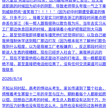
吞入窒息 先是自己的母亲，因为触电导致身亡去世，后又是
进职高的时候因为初中的阴影，导致老师带头夸我一气之下拿
到威胁怒吼“谁笑我了！！！！”（因为初中时期遭受霸凌的情
况，只多不少），接着又是实习时期去浙江的那段时间差点把
命丢在浙江（有一帮人跟我很熟以欺负我为乐，当年去实习从
工厂那边休息回来的时候，直接骑着小电驴把我赶到大马路
上，甚至觉得我即将要被车撞死他们还觉得好玩）以及自己被
我爸强制休学送到鞋厂那边打灰（因为根本就不了解他们欺负
我到什么程度，以为是我被工厂老板嫌弃），反正那段时间只
能说人生真的很糟糕，现在已经步入社会了，离我爸远远的
了，现在不管是他担心我还是动不动的打电话，我一概都是拒
绝不接，甚至直接把电话给拉黑了，没有任何交流渠道可以跟
我联系
2026/6/14
不知从何时起，高考的悸动从考生、家长传递到了整个社会，
感慨着考生寒窗十二年的辛苦与压力，期盼着每个人都能如愿
以偿。回想自己高考的时候，考生总人数都没有达到千万，升
学的压力好像也没有现在这么大，当然也没有经历过各种资源