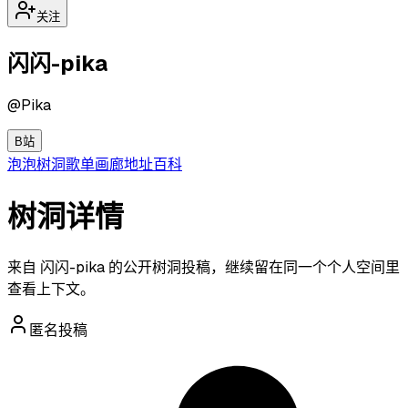
关注
闪闪-pika
@
Pika
B站
泡泡
树洞
歌单
画廊
地址
百科
树洞详情
来自 闪闪-pika 的公开树洞投稿，继续留在同一个个人空间里
查看上下文。
匿名投稿