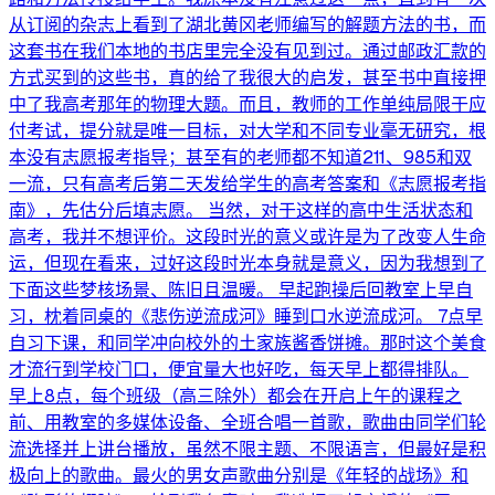
从订阅的杂志上看到了湖北黄冈老师编写的解题方法的书，而
这套书在我们本地的书店里完全没有见到过。通过邮政汇款的
方式买到的这些书，真的给了我很大的启发，甚至书中直接押
中了我高考那年的物理大题。而且，教师的工作单纯局限于应
付考试，提分就是唯一目标，对大学和不同专业毫无研究，根
本没有志愿报考指导；甚至有的老师都不知道211、985和双
一流，只有高考后第二天发给学生的高考答案和《志愿报考指
南》，先估分后填志愿。 当然，对于这样的高中生活状态和
高考，我并不想评价。这段时光的意义或许是为了改变人生命
运，但现在看来，过好这段时光本身就是意义，因为我想到了
下面这些梦核场景、陈旧且温暖。 早起跑操后回教室上早自
习，枕着同桌的《悲伤逆流成河》睡到口水逆流成河。 7点早
自习下课，和同学冲向校外的土家族酱香饼摊。那时这个美食
才流行到学校门口，便宜量大也好吃，每天早上都得排队。
早上8点，每个班级（高三除外）都会在开启上午的课程之
前、用教室的多媒体设备、全班合唱一首歌，歌曲由同学们轮
流选择并上讲台播放，虽然不限主题、不限语言，但最好是积
极向上的歌曲。最火的男女声歌曲分别是《年轻的战场》和