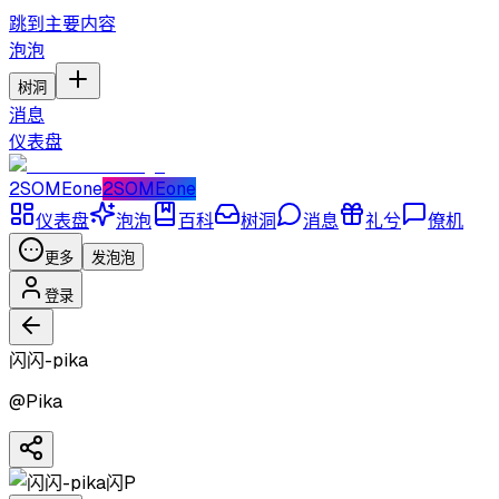
跳到主要内容
泡泡
树洞
消息
仪表盘
2SOMEone
2SOMEone
仪表盘
泡泡
百科
树洞
消息
礼兮
僚机
更多
发泡泡
登录
闪闪-pika
@
Pika
闪P