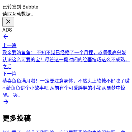
已转发到 Bubble
读取互动数据…
ADS
上一篇
致亲爱滴鱼鱼： 不知不觉已经播了一个月捏，叔啊很高兴能
认识这么可爱的宝！尽管这一段时间的绘画技巧这么不成熟，
之后...
下一篇
恭喜鱼鱼满月啦！一定要注意身体，不然头上软糖不好吃了嗷
~ 给鱼鱼讲个小故事吧 从前有个可爱胖胖的小猪从噩梦中惊
醒。 哭...
更多投稿