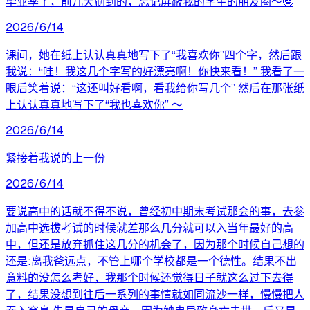
毕业季了，前几天刷到的，忘记屏蔽我的学生的朋友圈～🤓
2026/6/14
课间，她在纸上认认真真地写下了“我喜欢你”四个字，然后跟
我说：“哇！我这几个字写的好漂亮啊！你快来看！” 我看了一
眼后笑着说：“这还叫好看啊，看我给你写几个” 然后在那张纸
上认认真真地写下了“我也喜欢你” ​～
2026/6/14
紧接着我说的上一份
2026/6/14
要说高中的话就不得不说，曾经初中期末考试那会的事，去参
加高中选拔考试的时候就差那么几分就可以入当年最好的高
中，但还是放弃抓住这几分的机会了，因为那个时候自己想的
还是:离我爸远点，不管上哪个学校都是一个德性。结果不出
意料的没怎么考好，我那个时候还觉得日子就这么过下去得
了，结果没想到往后一系列的事情就如同流沙一样，慢慢把人