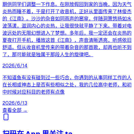
期供同学们调整一下作息。在刚放假回到家的当晚，因为天气
炎热而睡不着，于是打开了收音机，正好从里面传来了林俊杰
的《江南》。沙沙的杂音如同雨声的窸窣，伴随洞箫悠扬如水
波荡漾，滋润内心的炎热，让我很快就平静了下来。带着对电
波远处的无限幻想进入了梦想。多年后，我一定还会在炎热的
夏夜打开手机，播放这首《江南》，声音清晰透亮，听感依旧
舒适。但从收音机里传来的带着杂音的那首歌，却再也听不到
了，那可能就是独属于那段人生的旋律吧。
2026/6/14
不知道鱼有没有碰到过一些巧合，你遇到的从事同样工作的人
在长相或神态上是否有些相似之处，我的几位高中老师，和初
中时候对应科目的老师有点像
2026/6/13
查看全部 →
扫码在 App 里关注 ta