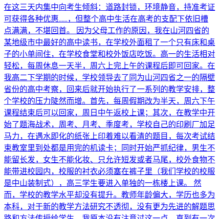
在这三天内集中向考生倾斜：道路封锁，环境静音，持准考证
可获得各种优惠……，但整个高中生活在高考的支配下依旧槽
点满满，不堪回首。 因为父母工作的原因，我在山河四省的
某地级市中最好的高中读书，在学校外面租了一个只有床和桌
子的小单间住，在学校食堂和校外饭店吃饭。高一的生活相对
轻松，每周休息一天半，周六上完上午的课程后即可回家。在
我高二下学期的时候，学校领导去了同为山河四省之一的隔壁
省份的高中考察，回来后就开始执行了一系列的教学安排，整
个学校的压力陡然而增。首先，每周假期改为半天，周六下午
课程结束后可以回家，周日中午返校上课；其次，在教学中开
始了题海战术，周考、月考、季度考，学校自己的印刷厂加足
马力，在遇水即化的纸张上印着难以看清的题目，每次考试结
束教室里到处都是用完的机读卡；同时开始严抓纪律，男生不
能留长发，女生不能化妆、只允许短发或者马尾，校外食物不
能带进校园内，校服的衬衣必须塞在裤子里（我们学校的校服
是中山装制式），高三学生要进入单独的一栋楼上课。 然
而，学校的教学水平却没有提升。教师年龄偏大，学历也多为
本科，对于新的教学方法研究不透彻，没有更为先进的解题思
路和方法传授给学生。我原本没有注意过这一点，直到有一次