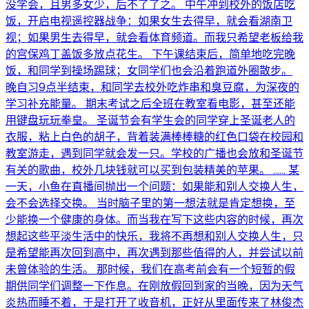
没学会，且男多女少，后不了了之。 中午冲到校外的饭店吃
饭，开启电视遥控器战争：如果女生去得早，就会看湖南卫
视；如果男生去得早，就会看体育频道。而我只希望老板给我
的宫保鸡丁盖饭多放点花生。 下午课结束后，简单地吃完晚
饭，和同学到操场踢球；女同学们也会沿着跑道外圈散步。
晚自习9点半结束，和同学去校外吃炸串和臭豆腐，为深夜的
学习补充能量。 期末考试之后全班在教室看电影，甚至还能
用键盘玩玩拳皇。 圣诞节会有学生会的同学穿上圣诞老人的
衣服，粘上白色的胡子，背着装满棒棒糖的红色口袋在校园和
教室游走，遇到同学就会发一只。学校的广播也会放和圣诞节
有关的歌曲，校外几块钱就可以买到包装精美的苹果。 …… 某
一天，小鱼在直播间抛出一个问题：如果能和别人交换人生，
会不会选择交换。 当时脑子里的第一想法就是肯定想换，至
少能换一个健康的身体。而当我在写下这些内容的时候，再次
想起这些平淡生活中的快乐，我将不再想和别人交换人生，只
是希望能再次回到高中，再次遇到那些值得的人，并尝试以前
未曾体验的生活。 那时候，我们在高考前会有一个短暂的假
期供同学们调整一下作息。在刚放假回到家的当晚，因为天气
炎热而睡不着，于是打开了收音机，正好从里面传来了林俊杰