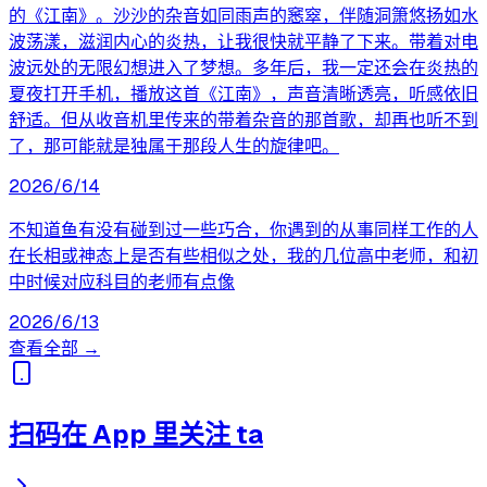
的《江南》。沙沙的杂音如同雨声的窸窣，伴随洞箫悠扬如水
波荡漾，滋润内心的炎热，让我很快就平静了下来。带着对电
波远处的无限幻想进入了梦想。多年后，我一定还会在炎热的
夏夜打开手机，播放这首《江南》，声音清晰透亮，听感依旧
舒适。但从收音机里传来的带着杂音的那首歌，却再也听不到
了，那可能就是独属于那段人生的旋律吧。
2026/6/14
不知道鱼有没有碰到过一些巧合，你遇到的从事同样工作的人
在长相或神态上是否有些相似之处，我的几位高中老师，和初
中时候对应科目的老师有点像
2026/6/13
查看全部 →
扫码在 App 里关注 ta