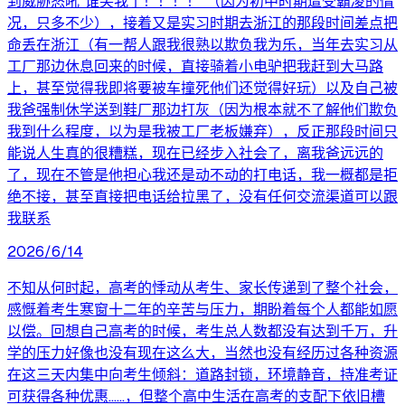
到威胁怒吼“谁笑我了！！！！”（因为初中时期遭受霸凌的情
况，只多不少），接着又是实习时期去浙江的那段时间差点把
命丢在浙江（有一帮人跟我很熟以欺负我为乐，当年去实习从
工厂那边休息回来的时候，直接骑着小电驴把我赶到大马路
上，甚至觉得我即将要被车撞死他们还觉得好玩）以及自己被
我爸强制休学送到鞋厂那边打灰（因为根本就不了解他们欺负
我到什么程度，以为是我被工厂老板嫌弃），反正那段时间只
能说人生真的很糟糕，现在已经步入社会了，离我爸远远的
了，现在不管是他担心我还是动不动的打电话，我一概都是拒
绝不接，甚至直接把电话给拉黑了，没有任何交流渠道可以跟
我联系
2026/6/14
不知从何时起，高考的悸动从考生、家长传递到了整个社会，
感慨着考生寒窗十二年的辛苦与压力，期盼着每个人都能如愿
以偿。回想自己高考的时候，考生总人数都没有达到千万，升
学的压力好像也没有现在这么大，当然也没有经历过各种资源
在这三天内集中向考生倾斜：道路封锁，环境静音，持准考证
可获得各种优惠……，但整个高中生活在高考的支配下依旧槽