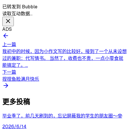
已转发到 Bubble
读取互动数据…
ADS
上一篇
我初中的时候，因为小作文写的比较好，接到了一个从未设想
过的兼职：代写情书。 当然了，收费也不贵，一点小零食就
能搞定了。...
下一篇
捏捏鱼脸满月快乐
更多投稿
毕业季了，前几天刷到的，忘记屏蔽我的学生的朋友圈～🤓
2026/6/14