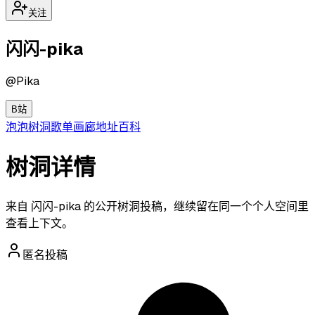
关注
闪闪-pika
@
Pika
B站
泡泡
树洞
歌单
画廊
地址
百科
树洞详情
来自 闪闪-pika 的公开树洞投稿，继续留在同一个个人空间里
查看上下文。
匿名投稿