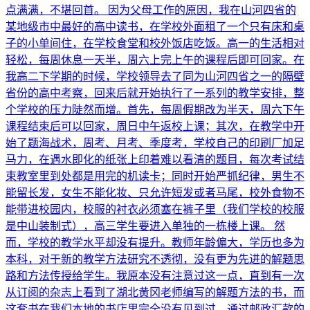
点满满，不堪回首。 因为父母工作的原因，我在山河四省的
某地级市中最好的高中读书，在学校外面租了一个只有床和桌
子的小单间住，在学校食堂和校外饭店吃饭。高一的生活相对
轻松，每周休息一天半，周六上完上午的课程后即可回家。在
我高二下学期的时候，学校领导去了同为山河四省之一的隔壁
省份的高中考察，回来后就开始执行了一系列的教学安排，整
个学校的压力陡然而增。首先，每周假期改为半天，周六下午
课程结束后可以回家，周日中午返校上课；其次，在教学中开
始了题海战术，周考、月考、季度考，学校自己的印刷厂加足
马力，在遇水即化的纸张上印着难以看清的题目，每次考试结
束教室里到处都是用完的机读卡；同时开始严抓纪律，男生不
能留长发，女生不能化妆、只允许短发或者马尾，校外食物不
能带进校园内，校服的衬衣必须塞在裤子里（我们学校的校服
是中山装制式），高三学生要进入单独的一栋楼上课。 然
而，学校的教学水平却没有提升。教师年龄偏大，学历也多为
本科，对于新的教学方法研究不透彻，没有更为先进的解题思
路和方法传授给学生。我原本没有注意过这一点，直到有一次
从订阅的杂志上看到了湖北黄冈老师编写的解题方法的书，而
这套书在我们本地的书店里完全没有见到过。通过邮政汇款的