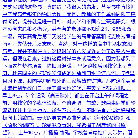
方式买到的这些书，真的给了我很大的启发，甚至书中直接押
中了我高考那年的物理大题。而且，教师的工作单纯局限于应
付考试，提分就是唯一目标，对大学和不同专业毫无研究，根
本没有志愿报考指导；甚至有的老师都不知道211、985和双
一流，只有高考后第二天发给学生的高考答案和《志愿报考指
南》，先估分后填志愿。 当然，对于这样的高中生活状态和
高考，我并不想评价。这段时光的意义或许是为了改变人生命
运，但现在看来，过好这段时光本身就是意义，因为我想到了
下面这些梦核场景、陈旧且温暖。 早起跑操后回教室上早自
习，枕着同桌的《悲伤逆流成河》睡到口水逆流成河。 7点早
自习下课，和同学冲向校外的土家族酱香饼摊。那时这个美食
才流行到学校门口，便宜量大也好吃，每天早上都得排队。
早上8点，每个班级（高三除外）都会在开启上午的课程之
前、用教室的多媒体设备、全班合唱一首歌，歌曲由同学们轮
流选择并上讲台播放，虽然不限主题、不限语言，但最好是积
极向上的歌曲。最火的男女声歌曲分别是《年轻的战场》和
《隐形的翅膀》。轮到我负责时，我选择了胡彦斌的《愿
望》。 上午10点，广播操时间。学校曾考虑推广交际舞，但