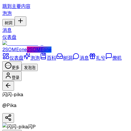
跳到主要内容
泡泡
树洞
消息
仪表盘
2SOMEone
2SOMEone
仪表盘
泡泡
百科
树洞
消息
礼兮
僚机
更多
发泡泡
登录
闪闪-pika
@
Pika
闪P