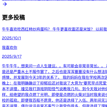
更多投稿
牛牛喜欢吃西红柿炒鸡蛋吗？ 牛牛更喜欢面还是米饭？ 以前
2025/10/1
我喜欢你
2025/9/17
牛牛牛牛，想来问一点人生建议。。有可能会非常非常长。。
是还是严重水土不服作罢了，之后也是浑浑噩噩没有什么想法
感情，并发展到今天3年的关系了。 我的妈妈在我在学校两
晚上；在我明确确诊了抑郁后还对我说了大意为“要死早点死
本不讲理，撞见我打游戏阴阳怪气说教我几句。到今天我对他
样，给绝望的我点燃了光明，即使是点燃的火柴对当时我来说
校的孤寂。即便我百般不愿意，他还是选择了入伍。两年间无
蛮不讲理，偶尔说话非常不客气让我受伤很多，但我选择了理