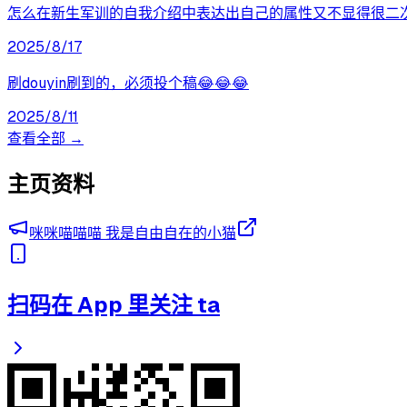
怎么在新生军训的自我介绍中表达出自己的属性又不显得很二
2025/8/17
刷douyin刷到的，必须投个稿😂😂😂
2025/8/11
查看全部 →
主页资料
咪咪喵喵喵 我是自由自在的小猫
扫码在 App 里关注 ta