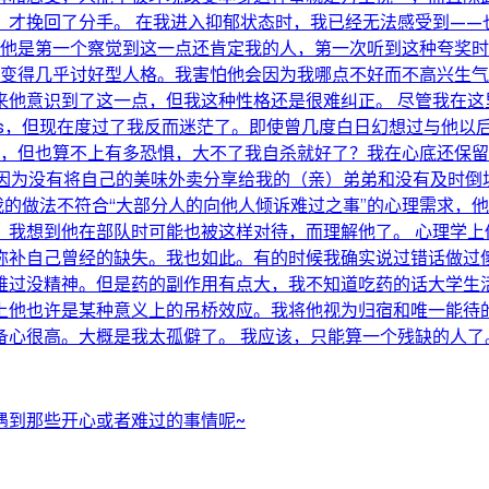
，才挽回了分手。 在我进入抑郁状态时，我已经无法感受到——
，他是第一个察觉到这一点还肯定我的人，第一次听到这种夸奖
今变得几乎讨好型人格。我害怕他会因为我哪点不好而不高兴生
来他意识到了这一点，但我这种性格还是很难纠正。 尽管我在这
自s，但现在度过了我反而迷茫了。即使曾几度白日幻想过与他以
茫，但也算不上有多恐惧，大不了我自杀就好了？我在心底还保
上我因为没有将自己的美味外卖分享给我的（亲）弟弟和没有及时
我的做法不符合“大部分人的向他人倾诉难过之事”的心理需求，
。我想到他在部队时可能也被这样对待，而理解他了。 心理学上
弥补自己曾经的缺失。我也如此。有的时候我确实说过错话做过傻
难过没精神。但是药的副作用有点大，我不知道吃药的话大学生活
上他也许是某种意义上的吊桥效应。我将他视为归宿和唯一能待的
备心很高。大概是我太孤僻了。 我应该，只能算一个残缺的人了
遇到那些开心或者难过的事情呢~