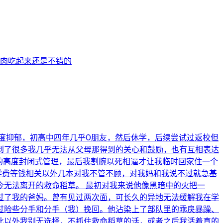
白肉吃起来还是不错的
度抑郁，初高中四年几乎0朋友，然后休学，后续尝试过返校但
到了很多我几乎无法从父母那得到的关心和鼓励，也有互相表达
的高度封闭式管理，最后我割腕以死相逼才让我临时回家住一个
学费等钱相关以外几本对我不管不顾，对我妈和我说不过就急基
无法离开的救命稻草。 最初对我来说他像黑暗中的火把一
过了我的爸妈。曾有见过两次面，可长久的异地无法缓解我在学
过险些分手和分手（我）挽回。他沾染上了部队里的乖戾暴躁、
此以外我别无选择，不抓住救命稻草的话，或者之后我活着真的