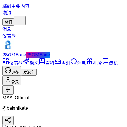
跳到主要内容
泡泡
树洞
消息
仪表盘
2SOMEone
2SOMEone
仪表盘
泡泡
百科
树洞
消息
礼兮
僚机
更多
发泡泡
登录
MAA-Official
@
baishikele