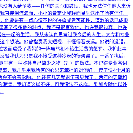
也没有人给予我——任何的关心和鼓励，我也无法信任他人来诉
时我直接泪流满面，小小的肯定让我轻而易举送出了所有信任。
气，他要是有一点心情不悦的迹象或者可能性，道歉的话已成顺
里写了很多他的缺点，我还是很喜欢他，也许我很包容，也许
后在一起的生活，我从未认真思考过我今后的人生，大专和专业
留这个想法。他曾指责我太短视，不懂得看长远。他说的没错，
倒垃圾而遭受了我妈的一阵痛骂和不给生活费的惩罚。我将此事
他反驳我认为只是我不接受这种冷漠的待遇罢了。一番争执后，
似乎有一种弥补自己缺少之物（？）的做法。不记得专业名词
事，我几乎用我所有的心思来笨拙的对他好。 停了快4个月的
会不会有影响。 他还有几天就退伍来见我了，两年的守望和
港湾，我知道这样不好，可我没法不这样。 到如今除他以外
。