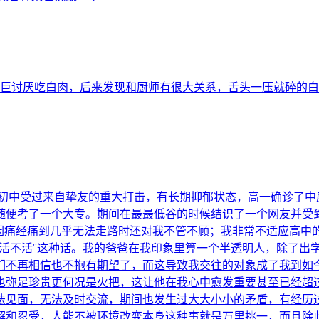
我巨讨厌吃白肉，后来发现和厨师有很大关系，舌头一压就碎的
 初中受过来自挚友的重大打击，有长期抑郁状态，高一确诊了中
随便考了一个大专。期间在最最低谷的时候结识了一个网友并受
次因痛经痛到几乎无法走路时还对我不管不顾；我非常不适应高中
爱活不活”这种话。我的爸爸在我印象里算一个半透明人，除了出
们不再相信也不抱有期望了，而这导致我交往的对象成了我到如今
也弥足珍贵更何况是火把，这让他在我心中愈发重要甚至已经超
法见面，无法及时交流，期间也发生过大大小小的矛盾，有经历
解和忍受，人能不被环境改变本身这种事就是万里挑一，而且除