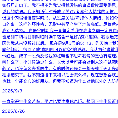
如行尸走肉了。我不得不为我觉得我没错的事道歉挨骂受委屈
说我的遭遇。我不知道何时养成了关注/考虑他人情绪的习惯
但这个习惯慢慢变得畸形，从过度关注/考虑他人情绪，到如
口的事。这样的坏性格，无形中甚至产生了地位高低。尽管后
我别无选择。 在低谷时期我一直坚定着我在高考之前一定要
也是到了填报日期时临时选了宿舍环境好/感兴趣的。我很迷
因为我从来没想过以后。 现在是9月3号的5：13，昨天晚
向他倾诉，得到了他“你明明可以避免”的说教。我认为他说教
他红温，成了一股劲反驳我的杠精也不思考我说的是否有道理
叫什么了，小时候缺少什么，长大以后可能会对别人这样试图
药了，也没怎么去看医生。有的时候还是会一整天或半天沮丧
相思结束了。我不知道接下来和以后会怎么样。现在想想喜欢
也就一个能交心的好朋友。但我不知道为什么对他以外的人防
2025/9/3
一直觉得牛牛辛苦啦，平时也要注意休息哦。想问下牛牛最近
2025/8/26