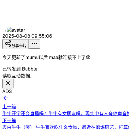
→
2025-08-08 09:55:06
分享卡片
今天更新了mumu以后 maa就连接不上了😨
已转发到 Bubble
读取互动数据…
ADS
上一篇
牛牛开学还会直播吗？牛牛有女朋友吗，现实中有人夸你声音好听
下一篇
表白牛牛（笑） 牛牛喜欢吃什么食物，最近在磨炼厨艺，打算