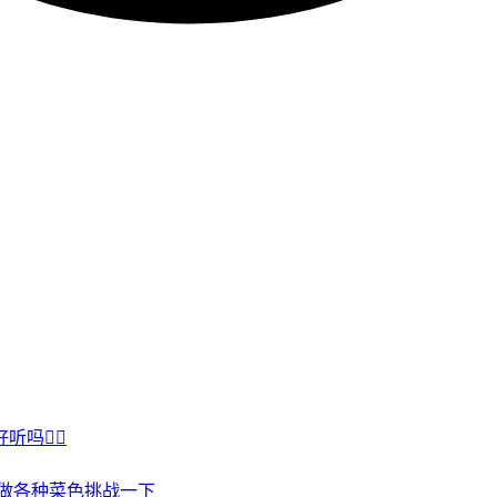
吗👍🏻
做各种菜色挑战一下