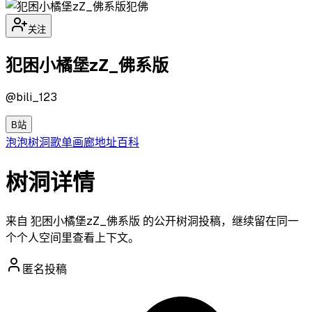
犯佛
关注
犯困小橘堡zZ_佛系版
@
bili_123
B站
泡泡
树洞
歌单
画廊
地址
百科
树洞详情
来自 犯困小橘堡zZ_佛系版 的公开树洞投稿，继续留在同一
个个人空间里查看上下文。
匿名投稿