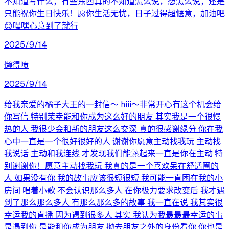
不知道写什么，有些东西真的不知道怎么说，想怎么说，还是
只能祝你生日快乐！愿你生活无忧，日子过得超惬意，加油吧
😊嘿嘿心意到了就行
2025/9/14
懒得喷
2025/9/14
给我亲爱的橘子大王的一封信～ hiii～非常开心有这个机会给
你写信 特别荣幸能和你成为这么好的朋友 其实我是一个很慢
热的人 我很少会和新的朋友这么交深 真的很感谢缘分 你在我
心中一直是一个很好很好的人 谢谢你愿意主动找我玩 主动找
我说话 主动和我连线 才发现我们能熟起来一直是你在主动 特
别谢谢你！愿意主动找我玩 我真的是一个喜欢呆在舒适圈的
人 如果没有你 我的故事应该很短很短 我可能一直困在我的小
房间 唱着小歌 不会认识那么多人 在你极力要求改变后 我才遇
到了那么那么多人 有那么那么多的故事 我一直在说 我其实很
幸运我的直播 因为遇到很多人 其实 我认为我最最最幸运的事
是遇到你 是能和你成为朋友 抛去朋友之外的身份看你 你也是