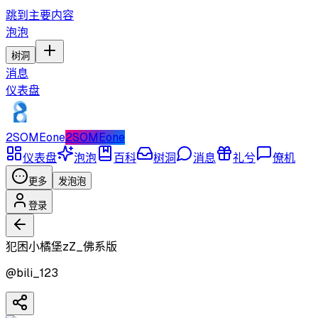
跳到主要内容
泡泡
树洞
消息
仪表盘
2SOMEone
2SOMEone
仪表盘
泡泡
百科
树洞
消息
礼兮
僚机
更多
发泡泡
登录
犯困小橘堡zZ_佛系版
@
bili_123