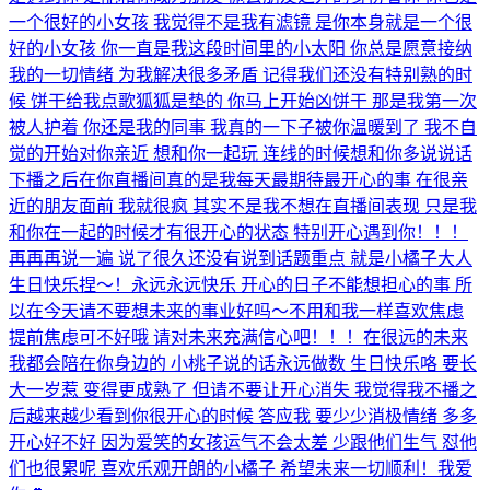
一个很好的小女孩 我觉得不是我有滤镜 是你本身就是一个很
好的小女孩 你一直是我这段时间里的小太阳 你总是愿意接纳
我的一切情绪 为我解决很多矛盾 记得我们还没有特别熟的时
候 饼干给我点歌狐狐是垫的 你马上开始凶饼干 那是我第一次
被人护着 你还是我的同事 我真的一下子被你温暖到了 我不自
觉的开始对你亲近 想和你一起玩 连线的时候想和你多说说话
下播之后在你直播间真的是我每天最期待最开心的事 在很亲
近的朋友面前 我就很疯 其实不是我不想在直播间表现 只是我
和你在一起的时候才有很开心的状态 特别开心遇到你！！！
再再再说一遍 说了很久还没有说到话题重点 就是小橘子大人
生日快乐捏～！永远永远快乐 开心的日子不能想担心的事 所
以在今天请不要想未来的事业好吗～不用和我一样喜欢焦虑
提前焦虑可不好哦 请对未来充满信心吧！！！在很远的未来
我都会陪在你身边的 小桃子说的话永远做数 生日快乐咯 要长
大一岁惹 变得更成熟了 但请不要让开心消失 我觉得我不播之
后越来越少看到你很开心的时候 答应我 要少少消极情绪 多多
开心好不好 因为爱笑的女孩运气不会太差 少跟他们生气 怼他
们也很累呢 喜欢乐观开朗的小橘子 希望未来一切顺利！我爱