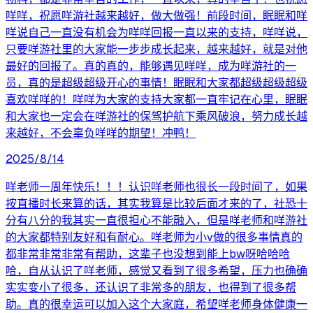
咩咩，祝愿咩游社越来越好，做大做强！前段时间，眠眠和咩
咩说自己一直没有机会为咩咩回报一直以来的支持，咩咩说，
只要咩游社里的大家能一步步成长起来，越来越好，就是对他
最好的回报了。真的真的，能够遇见咩咩，成为咩游社的一
员，真的是超级超级开心的事情！眠眠和大家都超级超级超级
喜欢咩咩的！咩咩为大家的支持大家都一直牢记在心里，眠眠
和大家也一定会在咩游社的保驾护航下乘风破浪，努力成长越
来越好，不会辜负咩咩的期望！冲鸭！
2025/8/14
咩老师一周年快乐！！！认识咩老师也很长一段时间了，如果
按直播时长来算的话，其实我算是比较后面才来的了，社恐十
分有八分的我其实一直很担心不能融入，但是咩老师和咩游社
的大家都特别友好和有耐心。咩老师为小v做的很多事情真的
都非常非常非常有帮助，这辈子也没想到能上bw呀哈哈哈
哈，自从认识了咩老师，感觉又看到了很多希望，压力也确确
实实变小了很多，还认识了非常多的朋友，也得到了很多帮
助。真的很幸运可以加入这个大家庭，希望咩老师身体健康一