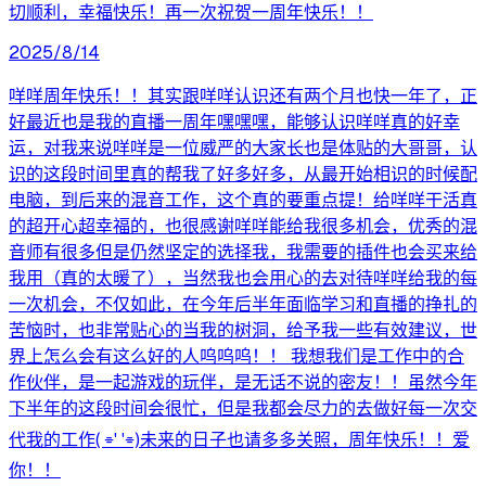
切顺利，幸福快乐！再一次祝贺一周年快乐！！
2025/8/14
咩咩周年快乐！！其实跟咩咩认识还有两个月也快一年了，正
好最近也是我的直播一周年嘿嘿嘿，能够认识咩咩真的好幸
运，对我来说咩咩是一位威严的大家长也是体贴的大哥哥，认
识的这段时间里真的帮我了好多好多，从最开始相识的时候配
电脑，到后来的混音工作，这个真的要重点提！给咩咩干活真
的超开心超幸福的，也很感谢咩咩能给我很多机会，优秀的混
音师有很多但是仍然坚定的选择我，我需要的插件也会买来给
我用（真的太暖了），当然我也会用心的去对待咩咩给我的每
一次机会，不仅如此，在今年后半年面临学习和直播的挣扎的
苦恼时，也非常贴心的当我的树洞，给予我一些有效建议，世
界上怎么会有这么好的人呜呜呜！！ 我想我们是工作中的合
作伙伴，是一起游戏的玩伴，是无话不说的密友！！虽然今年
下半年的这段时间会很忙，但是我都会尽力的去做好每一次交
代我的工作( ⌯' '⌯)未来的日子也请多多关照，周年快乐！！爱
你！！