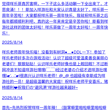
觉得咩乐哥真厉害啊，一下子这么多活动唰一下全出来了，才
思泉涌！！！能加入咩游社和大家认识真是太好了，咩乐哥一
周年辛苦啦！大家都祝咩乐哥一周年快乐，我就祝咩乐哥之后
每年都顺顺利利吧，真的这一年来肯定是辛苦你啦！能看到咩
游社这样的团体太好啦！咩乐哥做了一周年太好啦！一周年快
乐！
2025/8/14
咩乐老师周年快乐喵！没看到有树洞●﹏●DDL一下！参加了
咩乐老师好多次の游戏活动！认识了超级可爱温柔善良美丽の
老婆们！狠狠贴贴！认识咩乐老师好像也是上舰回舰？不过断
网冲浪不知道咩游社嘿嘿(￣.￣)经过老婆の介绍才进咩游社嘿
嘿(▰˘◡˘▰)很高兴认识咩乐老师！@_@ 也超级有幸能成为咩
游社的一员！是超级温馨的大家庭！祝咩乐老师平安喜乐，猪
柿顺利❤️祝我们の“避风港”咩游社越来越好~
2025/8/14
首先~先热烈祝贺咩咩一周年辣！（鼓掌噼里啪啦噼里啪啦噼