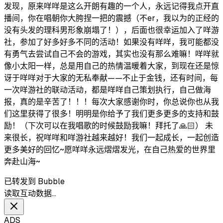
发现，原来咩咩是这么开朗有趣的一个人，永远记得我点开直
播间，你在唱朝你大胯捏一把的震撼（不er，我以为的正经的
没有头发的理科男形象崩塌了！），后面也很幸运加入了咩游
社，参加了好多好多不同的活动！如果没有咩咩，我可能都没
有勇气去尝试自己不会的游戏，其实也没有那么难嘛！咩咩就
像小太阳一样，总是用自己的热情温暖着大家，到现在还是惊
讶于咩咩对于大家的无私奉献——不止于金钱，还有时间，每
一次咩游社的联动活动，都是咩咩自己策划执行，自己做海
报，真的是辛苦了！！！每次大家感谢你时，你总说你也从我
们这里获得了很多！明明是你给予了我们更多更多的支持和鼓
励！（下次可以在我唱歌的时候鼓励我嘛！拜托了🙏🏻） 未
来很长，祝咩咩和咩游社越来越好！我们一起成长，一起创造
更多美好的回忆~愿咩咩永远熠熠发光，在自己热爱的世界里
奔赴山海~
已转发到 Bubble
读取互动数据…
ADS