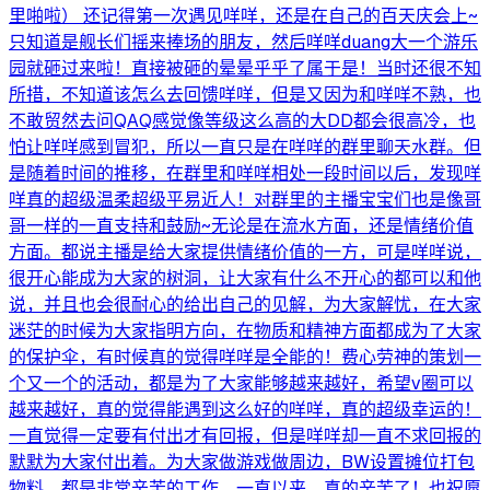
里啪啦） 还记得第一次遇见咩咩，还是在自己的百天庆会上~
只知道是舰长们摇来捧场的朋友，然后咩咩duang大一个游乐
园就砸过来啦！直接被砸的晕晕乎乎了属于是！当时还很不知
所措，不知道该怎么去回馈咩咩，但是又因为和咩咩不熟，也
不敢贸然去问QAQ感觉像等级这么高的大DD都会很高冷，也
怕让咩咩感到冒犯，所以一直只是在咩咩的群里聊天水群。但
是随着时间的推移，在群里和咩咩相处一段时间以后，发现咩
咩真的超级温柔超级平易近人！对群里的主播宝宝们也是像哥
哥一样的一直支持和鼓励~无论是在流水方面，还是情绪价值
方面。都说主播是给大家提供情绪价值的一方，可是咩咩说，
很开心能成为大家的树洞，让大家有什么不开心的都可以和他
说，并且也会很耐心的给出自己的见解，为大家解忧，在大家
迷茫的时候为大家指明方向，在物质和精神方面都成为了大家
的保护伞，有时候真的觉得咩咩是全能的！费心劳神的策划一
个又一个的活动，都是为了大家能够越来越好，希望v圈可以
越来越好，真的觉得能遇到这么好的咩咩，真的超级幸运的！
一直觉得一定要有付出才有回报，但是咩咩却一直不求回报的
默默为大家付出着。为大家做游戏做周边，BW设置摊位打包
物料，都是非常辛苦的工作，一直以来，真的辛苦了！也祝愿