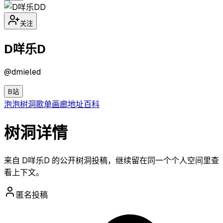
D
关注
D咩乐D
@
dmieled
B站
泡泡
树洞
歌单
画廊
地址
百科
树洞详情
来自 D咩乐D 的公开树洞投稿，继续留在同一个个人空间里查
看上下文。
匿名投稿