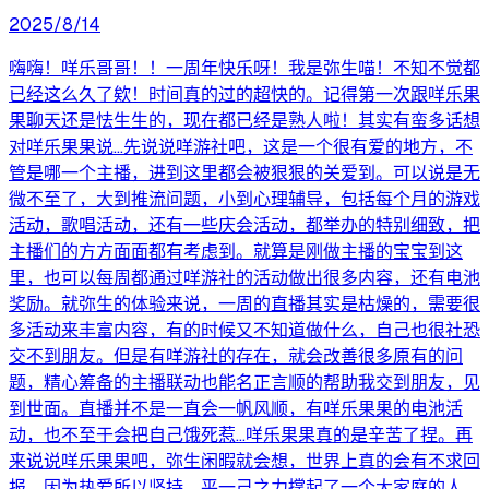
2025/8/14
嗨嗨！咩乐哥哥！！一周年快乐呀！我是弥生喵！不知不觉都
已经这么久了欸！时间真的过的超快的。记得第一次跟咩乐果
果聊天还是怯生生的，现在都已经是熟人啦！其实有蛮多话想
对咩乐果果说...先说说咩游社吧，这是一个很有爱的地方，不
管是哪一个主播，进到这里都会被狠狠的关爱到。可以说是无
微不至了，大到推流问题，小到心理辅导，包括每个月的游戏
活动，歌唱活动，还有一些庆会活动，都举办的特别细致，把
主播们的方方面面都有考虑到。就算是刚做主播的宝宝到这
里，也可以每周都通过咩游社的活动做出很多内容，还有电池
奖励。就弥生的体验来说，一周的直播其实是枯燥的，需要很
多活动来丰富内容，有的时候又不知道做什么，自己也很社恐
交不到朋友。但是有咩游社的存在，就会改善很多原有的问
题，精心筹备的主播联动也能名正言顺的帮助我交到朋友，见
到世面。直播并不是一直会一帆风顺，有咩乐果果的电池活
动，也不至于会把自己饿死惹...咩乐果果真的是辛苦了捏。再
来说说咩乐果果吧，弥生闲暇就会想，世界上真的会有不求回
报，因为热爱所以坚持，平一己之力撑起了一个大家庭的人