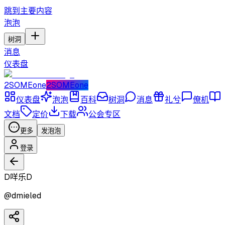
跳到主要内容
泡泡
树洞
消息
仪表盘
2SOMEone
2SOMEone
仪表盘
泡泡
百科
树洞
消息
礼兮
僚机
文档
定价
下载
公会专区
更多
发泡泡
登录
D咩乐D
@
dmieled