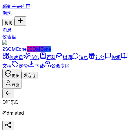
跳到主要内容
泡泡
树洞
消息
仪表盘
2SOMEone
2SOMEone
仪表盘
泡泡
百科
树洞
消息
礼兮
僚机
文档
定价
下载
公会专区
更多
发泡泡
登录
D咩乐D
@
dmieled