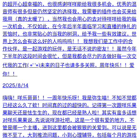
的超开心超幸福的，也很感谢咩咩能给我很多机会，优秀的混
音师有很多但是仍然坚定的选择我，我需要的插件也会买来给
我用（真的太暖了），当然我也会用心的去对待咩咩给我的每
一次机会，不仅如此，在今年后半年面临学习和直播的挣扎的
苦恼时，也非常贴心的当我的树洞，给予我一些有效建议，世
界上怎么会有这么好的人呜呜呜！！ 我想我们是工作中的合
作伙伴，是一起游戏的玩伴，是无话不说的密友！！虽然今年
下半年的这段时间会很忙，但是我都会尽力的去做好每一次交
代我的工作( ⌯' '⌯)未来的日子也请多多关照，周年快乐！！爱
你！！
2025/8/14
嗨嗨！咩乐哥哥！！一周年快乐呀！我是弥生喵！不知不觉都
已经这么久了欸！时间真的过的超快的。记得第一次跟咩乐果
果聊天还是怯生生的，现在都已经是熟人啦！其实有蛮多话想
对咩乐果果说...先说说咩游社吧，这是一个很有爱的地方，不
管是哪一个主播，进到这里都会被狠狠的关爱到。可以说是无
微不至了，大到推流问题，小到心理辅导，包括每个月的游戏