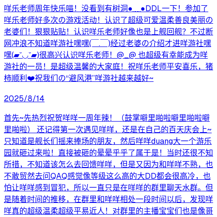
咩乐老师周年快乐喵！没看到有树洞●﹏●DDL一下！参加了
咩乐老师好多次の游戏活动！认识了超级可爱温柔善良美丽の
老婆们！狠狠贴贴！认识咩乐老师好像也是上舰回舰？不过断
网冲浪不知道咩游社嘿嘿(￣.￣)经过老婆の介绍才进咩游社嘿
嘿(▰˘◡˘▰)很高兴认识咩乐老师！@_@ 也超级有幸能成为咩
游社的一员！是超级温馨的大家庭！祝咩乐老师平安喜乐，猪
柿顺利❤️祝我们の“避风港”咩游社越来越好~
2025/8/14
首先~先热烈祝贺咩咩一周年辣！（鼓掌噼里啪啦噼里啪啦噼
里啪啦） 还记得第一次遇见咩咩，还是在自己的百天庆会上~
只知道是舰长们摇来捧场的朋友，然后咩咩duang大一个游乐
园就砸过来啦！直接被砸的晕晕乎乎了属于是！当时还很不知
所措，不知道该怎么去回馈咩咩，但是又因为和咩咩不熟，也
不敢贸然去问QAQ感觉像等级这么高的大DD都会很高冷，也
怕让咩咩感到冒犯，所以一直只是在咩咩的群里聊天水群。但
是随着时间的推移，在群里和咩咩相处一段时间以后，发现咩
咩真的超级温柔超级平易近人！对群里的主播宝宝们也是像哥