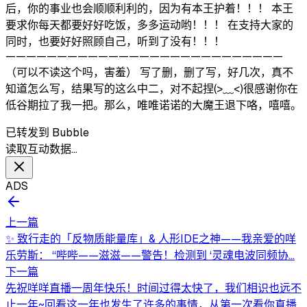
后，你的事业也会顺顺利利的，因为有本王护着！！！ 本王
要求你每天都要好好吃饭，多多运动哟！！！ 在支持大家的
同时，也要好好照顾自己，听到了没有！！！
———————————————————————————
（可以不读这个吗，害羞） 写了删，删了写，好几次，真不
知道怎么写，结果写的这么中二，对不起捏(>﹏<)很感谢你在
低谷期拉了我一把。那么，唯唯诺诺的大魔王退下咯，嘻嘻。
已转发到 Bubble
读取互动数据…
ADS
上一篇
✨ 致行走的「反物质能量库」& 人形IDE之神——我亲爱的咩
乐劳斯： “哔哔——滋滋——警告！检测到 ‘灵魂电波同频协...
下一篇
先祝咩咩直播一周年快乐！时间过得太快了，我们相识也远不
止一年~回看这一年也发生了许多的事情，从第一次看你直播