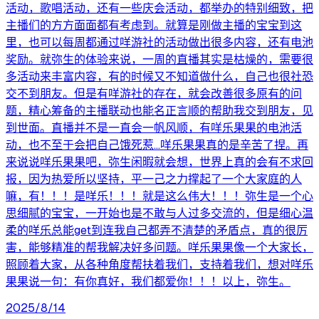
活动，歌唱活动，还有一些庆会活动，都举办的特别细致，把
主播们的方方面面都有考虑到。就算是刚做主播的宝宝到这
里，也可以每周都通过咩游社的活动做出很多内容，还有电池
奖励。就弥生的体验来说，一周的直播其实是枯燥的，需要很
多活动来丰富内容，有的时候又不知道做什么，自己也很社恐
交不到朋友。但是有咩游社的存在，就会改善很多原有的问
题，精心筹备的主播联动也能名正言顺的帮助我交到朋友，见
到世面。直播并不是一直会一帆风顺，有咩乐果果的电池活
动，也不至于会把自己饿死惹...咩乐果果真的是辛苦了捏。再
来说说咩乐果果吧，弥生闲暇就会想，世界上真的会有不求回
报，因为热爱所以坚持，平一己之力撑起了一个大家庭的人
嘛，有！！！是咩乐！！！就是这么伟大！！！弥生是一个心
思细腻的宝宝，一开始也是不敢与人过多交流的，但是细心温
柔的咩乐总能get到连我自己都弄不清楚的矛盾点，真的很厉
害，能够精准的帮我解决好多问题。咩乐果果像一个大家长，
照顾着大家，从各种角度帮扶着我们，支持着我们，想对咩乐
果果说一句：有你真好，我们都爱你！！！以上，弥生。
2025/8/14