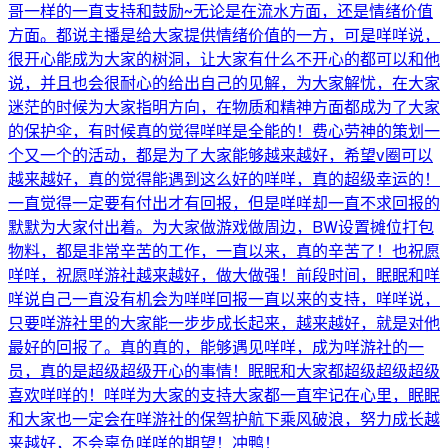
哥一样的一直支持和鼓励~无论是在流水方面，还是情绪价值
方面。都说主播是给大家提供情绪价值的一方，可是咩咩说，
很开心能成为大家的树洞，让大家有什么不开心的都可以和他
说，并且也会很耐心的给出自己的见解，为大家解忧，在大家
迷茫的时候为大家指明方向，在物质和精神方面都成为了大家
的保护伞，有时候真的觉得咩咩是全能的！费心劳神的策划一
个又一个的活动，都是为了大家能够越来越好，希望v圈可以
越来越好，真的觉得能遇到这么好的咩咩，真的超级幸运的！
一直觉得一定要有付出才有回报，但是咩咩却一直不求回报的
默默为大家付出着。为大家做游戏做周边，BW设置摊位打包
物料，都是非常辛苦的工作，一直以来，真的辛苦了！也祝愿
咩咩，祝愿咩游社越来越好，做大做强！前段时间，眠眠和咩
咩说自己一直没有机会为咩咩回报一直以来的支持，咩咩说，
只要咩游社里的大家能一步步成长起来，越来越好，就是对他
最好的回报了。真的真的，能够遇见咩咩，成为咩游社的一
员，真的是超级超级开心的事情！眠眠和大家都超级超级超级
喜欢咩咩的！咩咩为大家的支持大家都一直牢记在心里，眠眠
和大家也一定会在咩游社的保驾护航下乘风破浪，努力成长越
来越好，不会辜负咩咩的期望！冲鸭！