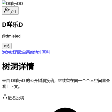
D
关注
D咩乐D
@
dmieled
B站
泡泡
树洞
歌单
画廊
地址
百科
树洞详情
来自 D咩乐D 的公开树洞投稿，继续留在同一个个人空间里查
看上下文。
匿名投稿