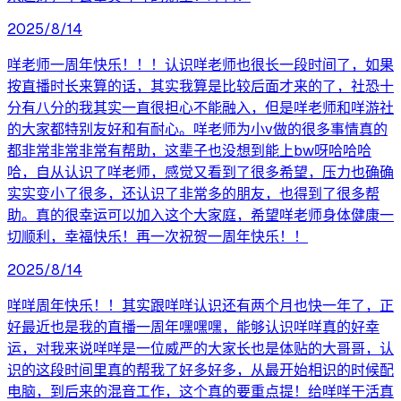
2025/8/14
咩老师一周年快乐！！！认识咩老师也很长一段时间了，如果
按直播时长来算的话，其实我算是比较后面才来的了，社恐十
分有八分的我其实一直很担心不能融入，但是咩老师和咩游社
的大家都特别友好和有耐心。咩老师为小v做的很多事情真的
都非常非常非常有帮助，这辈子也没想到能上bw呀哈哈哈
哈，自从认识了咩老师，感觉又看到了很多希望，压力也确确
实实变小了很多，还认识了非常多的朋友，也得到了很多帮
助。真的很幸运可以加入这个大家庭，希望咩老师身体健康一
切顺利，幸福快乐！再一次祝贺一周年快乐！！
2025/8/14
咩咩周年快乐！！其实跟咩咩认识还有两个月也快一年了，正
好最近也是我的直播一周年嘿嘿嘿，能够认识咩咩真的好幸
运，对我来说咩咩是一位威严的大家长也是体贴的大哥哥，认
识的这段时间里真的帮我了好多好多，从最开始相识的时候配
电脑，到后来的混音工作，这个真的要重点提！给咩咩干活真