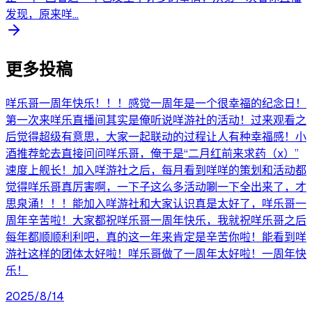
发现，原来咩...
更多投稿
咩乐哥一周年快乐！！！感觉一周年是一个很幸福的纪念日！
第一次来咩乐直播间其实是俺听说咩游社的活动！过来观看之
后觉得超级有意思，大家一起联动的过程让人有种幸福感！小
酒推荐蛇去直接问问咩乐哥，俺于是“二月红前来求药（x）”
速度上舰长！加入咩游社之后，每月看到咩咩的策划和活动都
觉得咩乐哥真厉害啊，一下子这么多活动唰一下全出来了，才
思泉涌！！！能加入咩游社和大家认识真是太好了，咩乐哥一
周年辛苦啦！大家都祝咩乐哥一周年快乐，我就祝咩乐哥之后
每年都顺顺利利吧，真的这一年来肯定是辛苦你啦！能看到咩
游社这样的团体太好啦！咩乐哥做了一周年太好啦！一周年快
乐！
2025/8/14