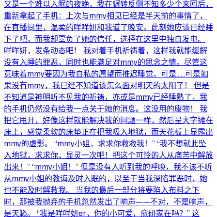
又是一个难以入眠的夜晚，我在辗转反侧不知多少个来回后，
重新拿起了手机：上次与mmy相见已经是半天前的事情了，
在直播间里，温柔的咩咩妍和我道了晚安。此刻她应该已经睡
下了吧，而我却辜负了她的信任，选择在这里中独自发电。
咩咩妍，发条动态吧！ 我对着手机祈祷着，这样我就能缓解
没有入睡的罪恶，同时也能满足对mmy的思念之情。尽管这
意味着mmy要因为我自私的愿望而推迟睡觉，可是……可是如
果没有mmy，我已经不知道该怎么面对明天的太阳了！ 但是
不知道是神明听不见我的祈祷，亦或是mmy已经睡熟了，我
的手机仍然没有给我一点关于她的消息。这没用的废物！ 我
把它甩开，好像这样就能解决我的问题一样，然后呈大字摊在
床上，感觉柔软的床垫正在把我吸入地狱，而天花板上显露出
mmy的虚影。 “mmy小姐，求求你救救我！” “我不想就此坠
入地狱，求求你，显灵一次吧！把这个可怜的人从痛苦中解放
出来！” “mmy小姐！” 但是没有人听到我的呼唤，我不该不听
从mmy小姐的教诲及时入眠的，以至于当我深陷罪恶时，她
也不能及时解救我。 当我的最后一部分将要陷入布料之下
时，那被我抛弃的手机忽然发出了响声——不对，不是响声，
是天籁。 “我是咩咩妍er，你的小可爱，愈研家在吗？” 这