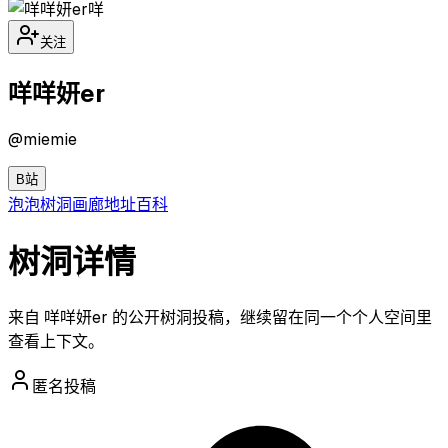
咩
关注
咩咩妍er
@
miemie
B站
泡泡
树洞
画廊
地址
百科
树洞详情
来自 咩咩妍er 的公开树洞投稿，继续留在同一个个人空间里
查看上下文。
匿名投稿