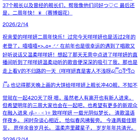
37个舰长以及曾经的舰长们，帮我像他们问好つ♡⊂ 最后还
是，二周年快！🎇（赛博烟花）
2026/2/14
祝亲爱的咩咩妍二周年快乐！过完今天咩咩妍也是活过2年的
老登了，嘻嘻嘻⌯>ᴗo⌯ .ᐟ.ᐟ 在前年也是很幸运的遇到了唱歌又
好听说话又温柔咩咩妍！想起了那天无意中点进了咩咩妍的直
播间听到了咩咩妍温柔动听的歌音便深深的吸引了我，那也是
走上看V的不归路的一天（咩咩妍真是害人不浅呀໒꒰ྀིᜊ꒦ິ^꒦ິᜊ
꒱ྀིა 也记得那天晚上画的大饼给咩咩妍上舰长冲40舰，不知不
觉就在一起420天了呀 嗯，虽然老人有离开也有新人进来，
但希望明年的三周大家也会在一起吧，也希望有更多的新观众
在融入进来 ദ്ദി˶˃ ᵕ ˂ )✧ 致咩咩妍 一载光阴似梦长， 清歌温语
伴夜乡。 闲时杂谈心相近， 恰似春风拂鬓旁。 今逢两载佳期
至， 愿伴余音岁月长。 温柔声里藏星子， 岁岁年年共清光。
2026/2/14