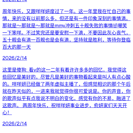
周年快乐，又跟咩咩妍度过了一年。这一年里我在忙自己的事
情，来的没有以前那么多，但还是有一件印象深刻的事情滴。
那就是～那就是～那就是mmy冲刺五十舰失败的事情🤣嘲笑
一下笨咩。不过笑完还是要安慰一下滴，不要因此灰心丧气，
五十舰会有滴一百舰也是会有滴，坚持就是胜利，等待你登临
百大的那一天
2026/2/14
这里是傻狗: 看v的这一二年有着许许多多的回忆，我觉得这
些回忆是美好的，尽管凡是美好的事物看起来是叫人有点心酸
的。咩咩妍已经做了两年虚拟主播了，但感觉相识的那个午后
就在昨天似的，一进来我就觉得你很可爱说是。你的声音，你
的歌声似乎有点我说不明白的变化，感觉有你的不易，融进了
这歌声。 两周年快乐，祝咩咩妍事业进步，愈妍家们天天开
心！
2026/2/14