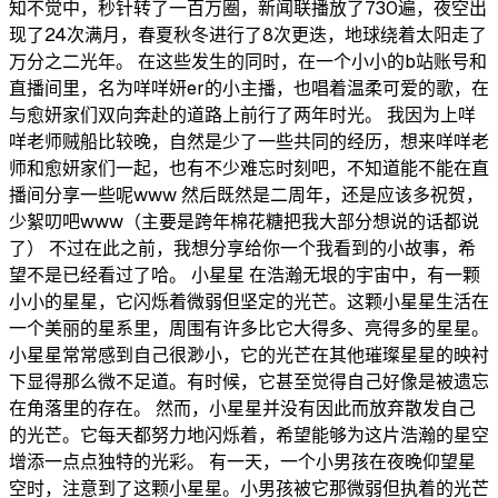
知不觉中，秒针转了一百万圈，新闻联播放了730遍，夜空出
现了24次满月，春夏秋冬进行了8次更迭，地球绕着太阳走了
万分之二光年。 在这些发生的同时，在一个小小的b站账号和
直播间里，名为咩咩妍er的小主播，也唱着温柔可爱的歌，在
与愈妍家们双向奔赴的道路上前行了两年时光。 我因为上咩
咩老师贼船比较晚，自然是少了一些共同的经历，想来咩咩老
师和愈妍家们一起，也有不少难忘时刻吧，不知道能不能在直
播间分享一些呢www 然后既然是二周年，还是应该多祝贺，
少絮叨吧www（主要是跨年棉花糖把我大部分想说的话都说
了） 不过在此之前，我想分享给你一个我看到的小故事，希
望不是已经看过了哈。 小星星 在浩瀚无垠的宇宙中，有一颗
小小的星星，它闪烁着微弱但坚定的光芒。这颗小星星生活在
一个美丽的星系里，周围有许多比它大得多、亮得多的星星。
小星星常常感到自己很渺小，它的光芒在其他璀璨星星的映衬
下显得那么微不足道。有时候，它甚至觉得自己好像是被遗忘
在角落里的存在。 然而，小星星并没有因此而放弃散发自己
的光芒。它每天都努力地闪烁着，希望能够为这片浩瀚的星空
增添一点点独特的光彩。 有一天，一个小男孩在夜晚仰望星
空时，注意到了这颗小星星。小男孩被它那微弱但执着的光芒