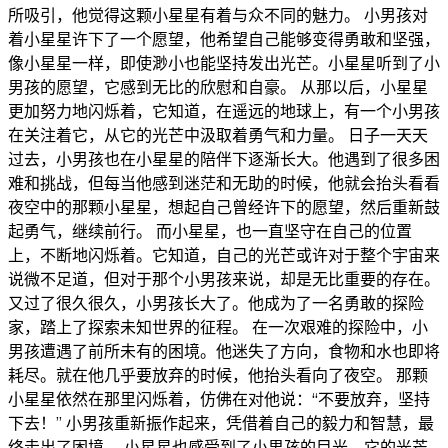
所吸引，他觉得这颗小星星有着与众不同的魅力。 小男孩对
着小星星许下了一个愿望，他希望自己能够变得勇敢和坚强，
像小星星一样，即使渺小也能坚持发出光芒。小星星听到了小
男孩的愿望，它感到无比的欣慰和自豪。 从那以后，小星星
更加努力地闪烁着，它知道，在遥远的地球上，有一个小男孩
在关注着它，从它的光芒中汲取着勇气和力量。 日子一天天
过去，小男孩也在小星星的陪伴下逐渐长大。他遇到了很多困
难和挑战，但每当他感到迷茫和无助的时候，他就会抬头看看
夜空中的那颗小星星，想起自己曾经许下的愿望，然后重新鼓
起勇气，继续前行。 而小星星，也一直坚守在自己的位置
上，不断地闪烁着。它知道，自己的光芒或许对于整个宇宙来
说微不足道，但对于那个小男孩来说，却是无比重要的存在。
又过了很久很久，小男孩长大了。他成为了一名勇敢的探险
家，踏上了探索未知世界的征程。 在一次艰难的探险中，小
男孩遭遇了前所未有的困境。他迷失了方向，食物和水也即将
耗尽。就在他几乎要放弃的时候，他抬头看向了夜空。 那颗
小星星依然在那里闪烁着，仿佛在对他说：“不要放弃，坚持
下去！” 小男孩重新振作起来，凭借着自己的毅力和智慧，最
终走出了困境。 小星星也感受到了小男孩的目光，它的光芒