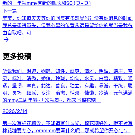
新的一年祝mmy有新的舰长和SC ( ⩌ - ⩌ )
下一篇
宝宝，你知道天天等你的回复有多难受吗？没有你消息的时间
我总是患得患失，但我心里的位置永远是留给你的就当是我咎
由自取吧。可...
更多投稿
听说我们，温婉，娴静，知性，飒爽，清雅，明媚，端庄，空
灵，标准，清秀，娇俏，玲珑，均匀，水灵，白皙，精致，通
透，坚韧，率真，豁达，善良，独立，有趣，靠谱，干练，聪
明，灵巧，细腻，专注，治愈，恬淡，慵懒，冷清，元气满满
的mmy二周年啦~再次祝贺~，都来写棉花糖！
2026/2/14
第一次写棉花糖诶，不知道写什么诶，棉花糖好吃，哦不对写
棉花糖要专心，emmmm要写什么呢，那就希望你开心^_^，