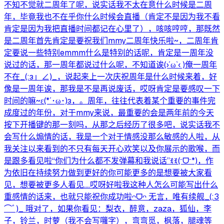
不知不觉就二周年了呢，说实话我不太在意什么时候是二周
年，毕竟我也不在乎你什么时候会直播（肯定不是因为我不看
肯定是因为我把直播时间都记在心里了），咳咳哼哼，那既然
是二周年首先肯定是要祝我们mmy二周年快乐啦~，二周年肯
定要说一些特别emmm什么是特别的话呢，肯定是一周年没
说过的话，那一周年都说过什么呢，不知道诶(›´ω`‹ )俺一周年
不在_(:з」∠)_，说起来上一次庆祝周年是什么时候来着，好
像是一周年诶，那我是不是再说废话，哎呀肯定是要感叹一下
时间的嘛~ε(*´･ω･)з，。周年，往往代表着某个重要的事件完
成度过的年份，对于mmy来说，最重要的会是两年前的今天
按下开播键的那一刻吗，从那之后经历了很多吧，说实话我不
会写什么煽情的话，我是一个对于情感没那么敏感的人啦，从
我关注以来看到的不只有每天开心欢笑以及你展示的歌喉，而
是跟多看见啦“你们为什么都不发弹幕和我说话”ꉂꉂ(ᵔᗜᵔ*)，作
为依旧在持续努力做到更好的你可能更多的是想要被大家看
见，想要被更多人看见....哎呀好啦我这种人怎么可能写出什么
重感情的话来，也就只能祝你成功啦ᴖᗜᴖ 无言，唯有续舰_(:3
⌒ﾞ)_ 哦对了，如果你看见：梨衣，醉意，zaza，狐仙，李
子，铃兰，时萝（我不会写囖字），弯弯觅，枫落，腿魂等