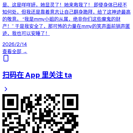
是、这是咩咩妍，她显灵了！她来救我了！ 即使身体已经不
知何处，但我还是靠着意志让自己翻身跪拜，给了这神迹最高
的敬意。 “我是mmy小姐的从属，绝非你们这些魔鬼的财
产！” 于是我安全了，那可怖的力量在mmy的笑声面前销声匿
迹，我也可以安睡了！
2026/2/14
查看全部 →
扫码在 App 里关注 ta