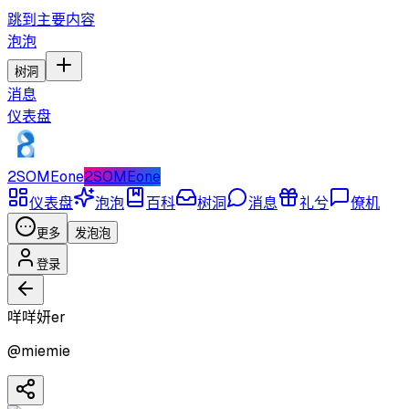
跳到主要内容
泡泡
树洞
消息
仪表盘
2SOMEone
2SOMEone
仪表盘
泡泡
百科
树洞
消息
礼兮
僚机
更多
发泡泡
登录
咩咩妍er
@
miemie