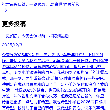
祝君前程似锦，一路顺风，望“来世”再续前缘
更多投稿
一见如初，今天会像以前一样陪到最后
2025/12/31
今天是2025年的最后一天，先祝小羊新年快乐！ 上班的时
候，能仰头望着林立的高楼，心里会涌起一种惶恐。它们像被
资本驱动的怪物，蚕食我的心智和时间。 但只要下班后戴上
耳机，听到小羊银铃般的声音，我就回到了那片快活的迷雾森
林，那一刻，才能重新感到“活着”这件事原来仍有一些美好。
特别是在我这段最困难的日子里，是小羊的陪伴和治愈了我的
生活。 就像2025的结束，也意味着2026的新开始。即使我
对这一年的告别充满不舍与失落，但我还是想在新的一年里，
给自己更多一点动力和希望。我也希望小羊在2026同样能拥
有希望，找到属于自己的节奏，去做让你安心、快乐的事情。