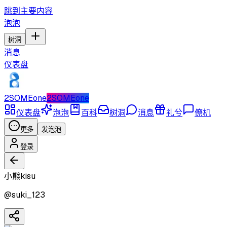
跳到主要内容
泡泡
树洞
消息
仪表盘
2SOMEone
2SOMEone
仪表盘
泡泡
百科
树洞
消息
礼兮
僚机
更多
发泡泡
登录
小熊kisu
@
suki_123