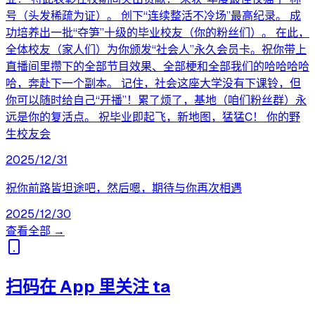
号（头发稀疏为证）。 创下“连续整活不冷场”最高纪录。 成
功培养出一批“夺笋”十级的毕业校友（你的粉丝们）。 在此，
全体校友（家人们）为你颁发“社会人”永久会员卡。祝你带上
直播间里攒下的全部节目效果、全部梗和全部我们的哈哈哈哈
哈，奔赴下一个副本。 记住，社会这座大学没有下课铃，但
你可以随时给自己“开播”！累了烦了，基地（咱们粉丝群）永
远是你的复活点。 祝毕业即起飞，新地图，猛猛C！ 你的野
生校友会
2025/12/31
祝你前路皆坦途吧，然后嗯，期待与你再次相遇
2025/12/30
查看全部 →
扫码在 App 里关注 ta