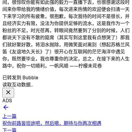
间，很惊叹你能有如此强的毅力一直播下去，也很感谢这段时
间来你带给我的情绪价值，每次进来热情的欢迎便会扫清一天
下来学习的所有疲惫，很抱歉，每次我待的时间不是很长，并
且经济实力有限，没法为你提供足够的流水，这是我作为一个
粉丝的不足，时光荏苒，转眼间竟然要到了分别的时候，人们
都说天下没有不散的筵席（其实写到这里我有点想哭了）那我
们就好聚好散，将泪水抛除，用微笑面对离别（想起苏格兰风
笛《友谊地久天长》了）很开心在互联网的茫茫海洋中遇见
你，既然要毕业，我也尊重你的决定，总之，在接下来的人生
路中，祝你一切顺利，一帆风顺 ——柠檬未花卷
已转发到 Bubble
读取互动数据…
ADS
上一篇
祝你前路皆坦途吧，然后嗯，期待与你再次相遇
下一篇