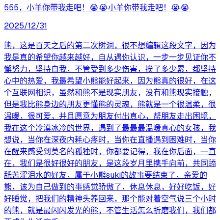
555，小羊你带我走吧！😭😭小羊你带我走吧！😭😭
2025/12/31
熊，这是百天之后的第二次树洞，很不想编辑这段文字，因为
我是真的希望你越来越好，自从遇你认识，一步一步见证你不
懈努力，坚持自我，不管受到多少伤害，挨了多少累，都坚持
心中的热爱，我最希望小熊能好起来，因为熊真的很好，在这
个互联网相识，虽然和熊不是现实朋友，没有和熊现实接触，
但是我比熊身边的朋友更懂熊的灵魂，熊就是一个很温柔，很
温暖，很可爱，并且愿意为朋友付出真心，帮朋友走出困境，
我在这个冷漠冰冷的世界，遇到了最最最温暖真心的女孩，我
想说，当你在深夜内耗心疼时，当你在直播遇到困难时，当你
在醒来感受到莫名的孤独时，你都要记得，我在你后面，一直
在，我们是很好很好的朋友，是这段岁月里携手向前，共同舔
舐苦涩泪水的好友，属于小熊suki的故事要结束了，亲爱的
熊，该为自己做到的事感觉骄傲了，休息休息，好好吃饭，好
好睡觉，把我们的精神头养回来，那个能对着空气说三个小时
的熊，就是最闪闪发光的熊，不管生活怎么折磨我们，我们都