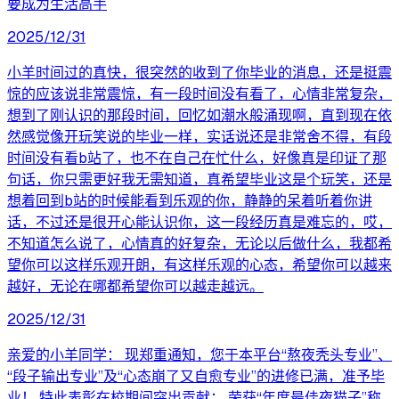
要成为生活高手
2025/12/31
小羊时间过的真快，很突然的收到了你毕业的消息，还是挺震
惊的应该说非常震惊，有一段时间没有看了，心情非常复杂，
想到了刚认识的那段时间，回忆如潮水般涌现啊，直到现在依
然感觉像开玩笑说的毕业一样，实话说还是非常舍不得，有段
时间没有看b站了，也不在自己在忙什么，好像真是印证了那
句话，你只需更好我无需知道，真希望毕业这是个玩笑，还是
想着回到b站的时候能看到乐观的你，静静的呆着听着你讲
话，不过还是很开心能认识你，这一段经历真是难忘的，哎，
不知道怎么说了，心情真的好复杂，无论以后做什么，我都希
望你可以这样乐观开朗，有这样乐观的心态，希望你可以越来
越好，无论在哪都希望你可以越走越远。
2025/12/31
亲爱的小羊同学： 现郑重通知，您于本平台“熬夜秃头专业”、
“段子输出专业”及“心态崩了又自愈专业”的进修已满，准予毕
业！ 特此表彰在校期间突出贡献： 荣获“年度最佳夜猫子”称