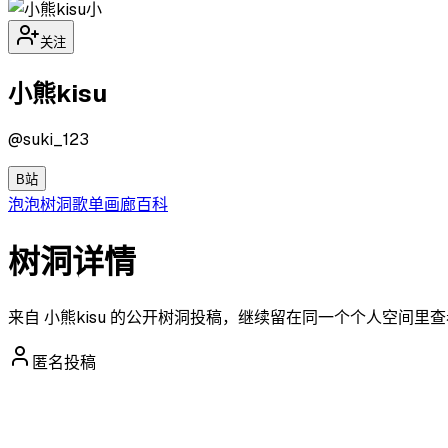
小
关注
小熊kisu
@
suki_123
B站
泡泡
树洞
歌单
画廊
百科
树洞详情
来自 小熊kisu 的公开树洞投稿，继续留在同一个个人空间里
匿名投稿