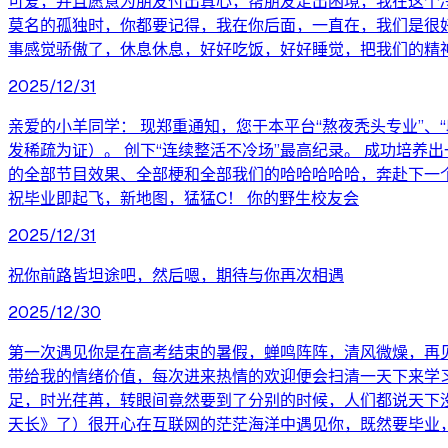
可爱，并且愿意为朋友付出真心，帮朋友走出困境，我在这个
莫名的孤独时，你都要记得，我在你后面，一直在，我们是很好
事感觉骄傲了，休息休息，好好吃饭，好好睡觉，把我们的精
2025/12/31
亲爱的小羊同学： 现郑重通知，您于本平台“熬夜秃头专业”、
发稀疏为证）。 创下“连续整活不冷场”最高纪录。 成功培养
的全部节目效果、全部梗和全部我们的哈哈哈哈哈，奔赴下一个
祝毕业即起飞，新地图，猛猛C！ 你的野生校友会
2025/12/31
祝你前路皆坦途吧，然后嗯，期待与你再次相遇
2025/12/30
第一次遇见你是在高考结束的暑假，蝉鸣阵阵，清风微燥，再
带给我的情绪价值，每次进来热情的欢迎便会扫清一天下来学
足，时光荏苒，转眼间竟然要到了分别的时候，人们都说天下
天长》了）很开心在互联网的茫茫海洋中遇见你，既然要毕业