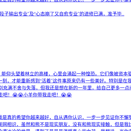
子输出专业”及“心态崩了又自愈专业”的进修已满，准予毕...
候，能仰头望着林立的高楼，心里会涌起一种惶恐。它们像被资本
刻，才能重新感到“活着”这件事原来仍有一些美好。特别是在
的告别充满不舍与失落，但我还是想在新的一年里，给自己更多一点
吧！😭😭小羊你带我走吧！😭😭
我是真的希望你越来越好，自从遇你认识，一步一步见证你不懈
联网相识，虽然和熊不是现实朋友，没有和熊现实接触，但是我