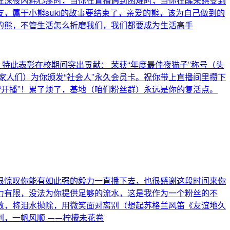
在深夜内耗心疼时，当你在直播遇到困难时，当你在醒来感受到
，属于小熊suki的故事要结束了，亲爱的熊，该为自己做到的
的熊，不管生活怎么折磨我们，我们都要成为生活高手
 特此表彰在校期间突出贡献： 荣获“年度最佳夜猫子”称号（头
（家人们）为你颁发“社会人”永久会员卡。祝你带上直播间里攒下
“开播”！累了烦了，基地（咱们粉丝群）永远是你的复活点。
很惊叹你能有如此强的毅力一直播下去，也很感谢这段时间来你
力有限，没法为你提供足够的流水，这是我作为一个粉丝的不
散，将泪水抛除，用微笑面对离别（想起苏格兰风笛《友谊地久
，一帆风顺 ——柠檬未花卷