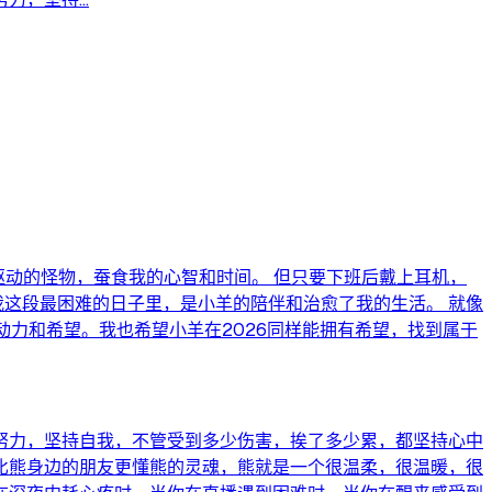
驱动的怪物，蚕食我的心智和时间。 但只要下班后戴上耳机，
我这段最困难的日子里，是小羊的陪伴和治愈了我的生活。 就像
动力和希望。我也希望小羊在2026同样能拥有希望，找到属于
努力，坚持自我，不管受到多少伤害，挨了多少累，都坚持心中
比熊身边的朋友更懂熊的灵魂，熊就是一个很温柔，很温暖，很