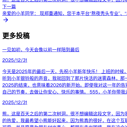
下一篇
亲爱的小羊同学： 现郑重通知，您于本平台“熬夜秃头专业”、“段
更多投稿
一见如初，今天会像以前一样陪到最后
2025/12/31
今天是2025年的最后一天，先祝小羊新年快乐！ 上班的时
听到小羊银铃般的声音，我就回到了那片快活的迷雾森林，那一
2025的结束，也意味着2026的新开始。即使我对这一年
自己的节奏，去做让你安心、快乐的事情。 555，小羊你带我走
2025/12/31
熊，这是百天之后的第二次树洞，很不想编辑这段文字，因为
的热爱，我最希望小熊能好起来，因为熊真的很好，在这个互