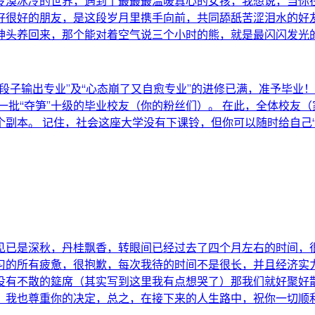
冷漠冰冷的世界，遇到了最最最温暖真心的女孩，我想说，当你
很好的朋友，是这段岁月里携手向前，共同舔舐苦涩泪水的好友
神头养回来，那个能对着空气说三个小时的熊，就是最闪闪发光
“段子输出专业”及“心态崩了又自愈专业”的进修已满，准予毕业！
出一批“夺笋”十级的毕业校友（你的粉丝们）。 在此，全体校友
副本。 记住，社会这座大学没有下课铃，但你可以随时给自己
见已是深秋，丹桂飘香，转眼间已经过去了四个月左右的时间，
习的所有疲惫，很抱歉，每次我待的时间不是很长，并且经济实
没有不散的筵席（其实写到这里我有点想哭了）那我们就好聚好
，我也尊重你的决定，总之，在接下来的人生路中，祝你一切顺利