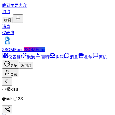
跳到主要内容
泡泡
树洞
消息
仪表盘
2SOMEone
2SOMEone
仪表盘
泡泡
百科
树洞
消息
礼兮
僚机
更多
发泡泡
登录
小熊kisu
@
suki_123