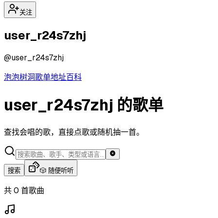
关注
user_r24s7zhj
@
user_r24s7zhj
泡泡
树洞
歌单
地址
百科
user_r24s7zhj 的歌单
查找会唱的歌，直接点歌或随机抽一首。
搜索
🎲 随便听听
共 0 首歌曲