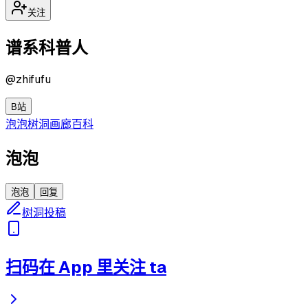
关注
谱系科普人
@
zhifufu
B站
泡泡
树洞
画廊
百科
泡泡
泡泡
回复
树洞投稿
扫码在 App 里关注 ta