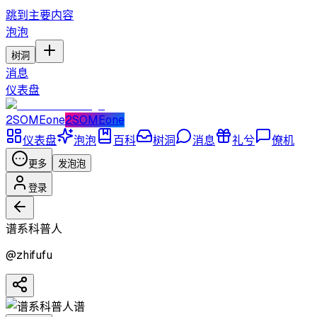
跳到主要内容
泡泡
树洞
消息
仪表盘
2SOMEone
2SOMEone
仪表盘
泡泡
百科
树洞
消息
礼兮
僚机
更多
发泡泡
登录
谱系科普人
@
zhifufu
谱