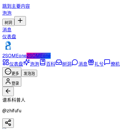
跳到主要内容
泡泡
树洞
消息
仪表盘
2SOMEone
2SOMEone
仪表盘
泡泡
百科
树洞
消息
礼兮
僚机
更多
发泡泡
登录
谱系科普人
@
zhifufu