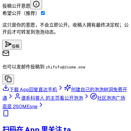
投稿公开意愿
希望公开（推荐）
这只是你的意愿，不会立即公开。收稿人拥有最终决定权；公
开后才可转发到泡泡动态。
投稿
也可以发邮件投稿到
zhifufu
@2some.one
下载 App
回复直达手机
创建自己的泡泡树洞
免费开
通
谱系科普人 的主页
看公开泡泡
社区泡泡广场
逛逛 2SOMEone
扫码在 App 里关注 ta