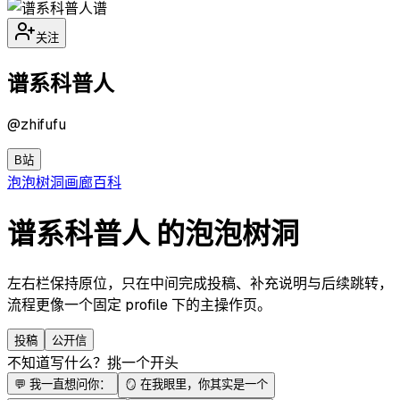
谱
关注
谱系科普人
@
zhifufu
B站
泡泡
树洞
画廊
百科
谱系科普人 的泡泡树洞
左右栏保持原位，只在中间完成投稿、补充说明与后续跳转，
流程更像一个固定 profile 下的主操作页。
投稿
公开信
不知道写什么？挑一个开头
💬
我一直想问你：
🪞
在我眼里，你其实是一个