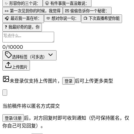
✨
形容你的三个词：
🤫
有件事我一直没敢说：
👀
第一次见到你的时候，我觉得
💌
偷偷告诉你一个秘密：
🎧
最近我一直在听：
🫶
想对你说一句：
📺
下次直播希望你能
❓
我最好奇的是，你
0/10000
选择标签（可多选）
上传图片
未登录仅支持上传图片，
后可上传更多类型
登录
当前稿件将以匿名方式提交
后，对方回复时即可收到通知（仍可保持匿名，仅
登录/注册
你自己可见回复）。