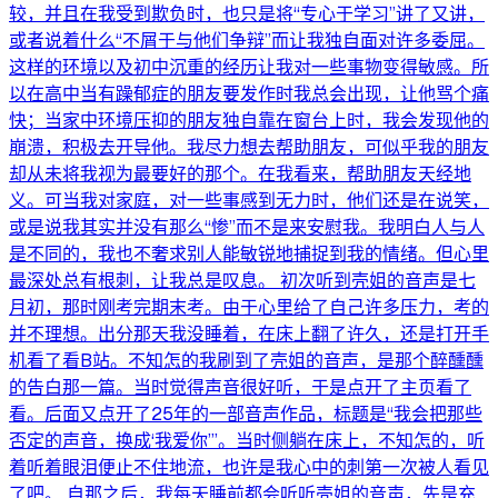
较，并且在我受到欺负时，也只是将“专心于学习”讲了又讲，
或者说着什么“不屑于与他们争辩”而让我独自面对许多委屈。
这样的环境以及初中沉重的经历让我对一些事物变得敏感。所
以在高中当有躁郁症的朋友要发作时我总会出现，让他骂个痛
快；当家中环境压抑的朋友独自靠在窗台上时，我会发现他的
崩溃，积极去开导他。我尽力想去帮助朋友，可似乎我的朋友
却从未将我视为最要好的那个。在我看来，帮助朋友天经地
义。可当我对家庭，对一些事感到无力时，他们还是在说笑，
或是说我其实并没有那么“惨”而不是来安慰我。我明白人与人
是不同的，我也不奢求别人能敏锐地捕捉到我的情绪。但心里
最深处总有根刺，让我总是叹息。 初次听到壳姐的音声是七
月初，那时刚考完期末考。由于心里给了自己许多压力，考的
并不理想。出分那天我没睡着，在床上翻了许久，还是打开手
机看了看B站。不知怎的我刷到了壳姐的音声，是那个醉醺醺
的告白那一篇。当时觉得声音很好听，于是点开了主页看了
看。后面又点开了25年的一部音声作品，标题是“我会把那些
否定的声音，换成‘我爱你’”。当时侧躺在床上，不知怎的，听
着听着眼泪便止不住地流，也许是我心中的刺第一次被人看见
了吧。 自那之后，我每天睡前都会听听壳姐的音声，先是充