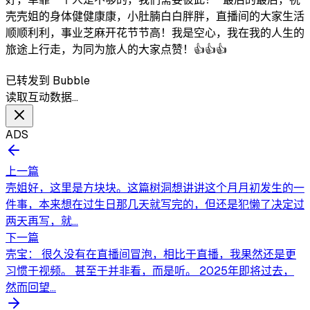
壳壳姐的身体健健康康，小肚腩白白胖胖，直播间的大家生活
顺顺利利，事业芝麻开花节节高！我是空心，我在我的人生的
旅途上行走，为同为旅人的大家点赞！👍👍👍
已转发到 Bubble
读取互动数据…
ADS
上一篇
壳姐好，这里是方块块。这篇树洞想讲讲这个月月初发生的一
件事，本来想在过生日那几天就写完的，但还是犯懒了决定过
两天再写，就...
下一篇
壳宝： 很久没有在直播间冒泡，相比于直播，我果然还是更
习惯于视频。 甚至于并非看，而是听。 2025年即将过去，
然而回望...