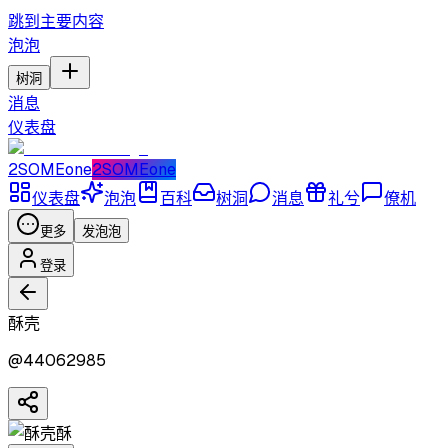
跳到主要内容
泡泡
树洞
消息
仪表盘
2SOMEone
2SOMEone
仪表盘
泡泡
百科
树洞
消息
礼兮
僚机
更多
发泡泡
登录
酥壳
@
44062985
酥