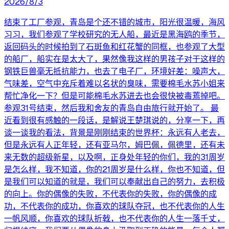
2026/8/3
结束了工厂参观，青岛是个还不错的城市，阳光很温暖，海风
习习，我们参观了学校研究的无人船，最近是黑海鸥的季节，
返回码头的时候拍到了石斑鱼和红花蟹的同框，也参观了大型
的船厂，船实在是太大了，果然像我这样的男孩子对于这样的
钢铁巨兽毫无抵抗能力，也去了电子厂，环境好差：噪声大，
气味差，空气中充斥着难以名状的臭味，需要棉毛水苏小姐来
帮忙净化一下？但是可能棉毛水苏进去也会很快被毒蔫掉吧。
参观31号结束，然后我和舍友的青岛自由旅行就开始了。 最
近看到很有感触的一段话，是解说王楚琪说的，分享一下，再
谈一谈我的看法，背景是刚刚结束的世界杯：永远有人老去，
但是永远有人正年轻，还有亚马尔，姆巴佩，佩德里，还有未
来无数的超级新星，以及啊，正身处年轻的你们，我的31周岁
是怎么样，我不知道，你的21周岁是什么样，你也不知道，但
是我们可以知道的就是，我们可以奉献出自己的努力，去积极
的向上。你的偶像的失败，不代表你的失败，你的偶像的成
功，不代表你的成功，你喜欢的球队夺冠，也不代表你的人生
一帆风顺，你喜欢的球队折戟，也不代表你的人生一落千丈，