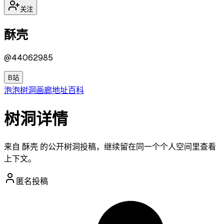
关注
酥壳
@
44062985
B站
泡泡
树洞
画廊
地址
百科
树洞详情
来自 酥壳 的公开树洞投稿，继续留在同一个个人空间里查看
上下文。
匿名投稿