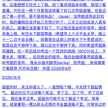
电，后面想想又咬牙上了舰。除了看游戏版本前瞻，我很少看
直播，可在这一两个月里我连续看了好几次壳姐直播，也是迈
出了第一步吧。是不是很有品？（doge） 当壳姐读到这封信
时，我的暑假应该开始三天倒计时了，三天之后就会进入紧张
的高三。直播应该是看不到了，不过我还是会听听音声，继续
充电上舰，有空水下群提等级（希望早上六点不会太早，晚上
十一二点不会太晚）。就像我在这周三的音乐下午茶里说的：
我现在还不想停下来，我以后也不想停下来。同时希望壳姐能
祝福我，在一年后成功考出一个优异的成绩（600分往上，不
要太多，嘿嘿），去到想去的城市。我还会继续看壳姐直播，
听壳姐的音声。 我永远喜欢酥壳Sarika！ 祝壳姐： 身体健康
万事顺意 月月有百舰！ 拌菜 2026年8月
2026/8/6
姐姐你好，关注你很久了，一直想投个稿，今天终于鼓起勇
气。 最近的日子过得像个笑话：学了忘，忘了学，学了还得
忘。 我在备考法考。姐姐你可能不太了解这个考试，简单
说，就是要把一摞比砖头还厚的书全塞进脑子里。可我背过的