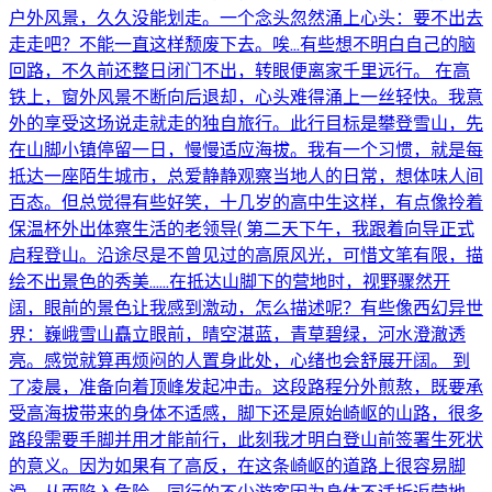
户外风景，久久没能划走。一个念头忽然涌上心头：要不出去
走走吧？不能一直这样颓废下去。唉…有些想不明白自己的脑
回路，不久前还整日闭门不出，转眼便离家千里远行。 在高
铁上，窗外风景不断向后退却，心头难得涌上一丝轻快。我意
外的享受这场说走就走的独自旅行。此行目标是攀登雪山，先
在山脚小镇停留一日，慢慢适应海拔。我有一个习惯，就是每
抵达一座陌生城市，总爱静静观察当地人的日常，想体味人间
百态。但总觉得有些好笑，十几岁的高中生这样，有点像拎着
保温杯外出体察生活的老领导( 第二天下午，我跟着向导正式
启程登山。沿途尽是不曾见过的高原风光，可惜文笔有限，描
绘不出景色的秀美……在抵达山脚下的营地时，视野骤然开
阔，眼前的景色让我感到激动，怎么描述呢？有些像西幻异世
界：巍峨雪山矗立眼前，晴空湛蓝，青草碧绿，河水澄澈透
亮。感觉就算再烦闷的人置身此处，心绪也会舒展开阔。 到
了凌晨，准备向着顶峰发起冲击。这段路程分外煎熬，既要承
受高海拔带来的身体不适感，脚下还是原始崎岖的山路，很多
路段需要手脚并用才能前行，此刻我才明白登山前签署生死状
的意义。因为如果有了高反，在这条崎岖的道路上很容易脚