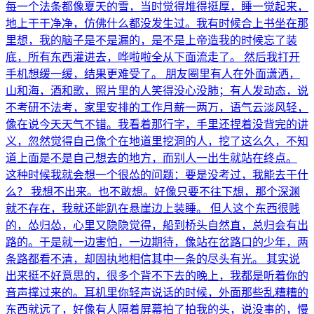
每一个法条都像夏天的雪，当时觉得堆得挺厚，睡一觉起来，
地上干干净净，仿佛什么都没发生过。我有时候合上书坐在那
里想，我的脑子是不是漏的，是不是上帝造我的时候忘了装
底，所有东西灌进去，哗啦啦全从下面流走了。 然后我打开
手机想缓一缓，结果更难受了。 朋友圈里有人在外面潇洒，
山和海，酒和歌，照片里的人笑得没心没肺；有人发动态，说
不考研不法考，家里安排的工作月薪一两万，语气云淡风轻，
像在说今天天气不错。我看着那行字，手里还捏着没背完的讲
义，忽然觉得自己像个在地道里挖洞的人，挖了这么久，不知
道上面是不是自己想去的地方，而别人一出生就站在终点。
这种时候我就会想一个很怂的问题：要是没考过，我能去干什
么？ 我想不出来。也不敢想。好像只要不往下想，那个深渊
就不存在，我就还能趴在悬崖边上装睡。 但人这个东西很贱
的，怂归怂，心里又隐隐觉得，船到桥头自然直，总归会有出
路的。于是就一边害怕，一边期待，像站在岔路口的少年，两
条路都看不清，却固执地相信其中一条的尽头有光。 其实说
出来挺不好意思的，很多个背不下去的晚上，我都是听着你的
音声撑过来的。耳机里你轻声说话的时候，外面那些乱糟糟的
东西就远了，好像有人隔着屏幕拍了拍我的头，说没事的，慢