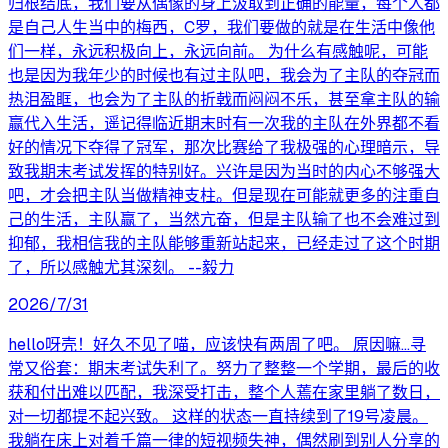
归根结底，我们要从偶像的身上汲取到正确的能量，每个人都
是自己人生当中的梅西，C罗，我们要做的就是在生活中像他
们一样，永远积极向上，永远向前。 为什么有感触呢，可能
也是因为我年少的时候也有过主队吧，我会为了主队的夺冠而
热泪盈眶，也会为了主队的折戟而闷闷不乐，甚至拿主队的输
赢代入生活，遥记得临近期末时有一次我的主队在外界都不看
好的情况下夺得了冠军，那次比赛给了我极强的心理暗示，导
致我期末考试发挥的特别好。兴许是因为当时的内心不够强大
吧，才会把主队当做精神支柱。但是现在可能就更多的注重自
己的生活，主队赢了，当然亢奋，但是主队输了也不会难过到
抑郁，我相信我的主队能够重新站起来，已经走过了这个时期
了，所以感触尤其深刻。 --毅力
2026/7/31
hello呀壳！好久不见了喵，应该快有两周了吧。 原因嘛…寻
常又俗套：期末考试失利了。努力了整整一个学期，最后的收
获和付出难以匹配，我深受打击，整个人蔫在家里躺了数日，
对一切都提不起兴致。 这样的状态一直持续到了19号凌晨。
我躺在床上对着千篇一律的短视频失神，偶然刷到别人分享的