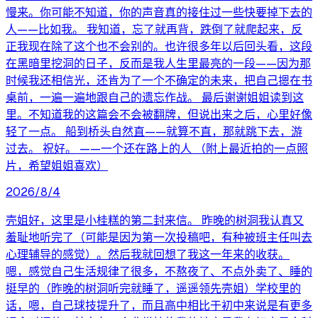
慢来。你可能不知道，你的声音真的接住过一些快要掉下去的
人——比如我。 我知道，忘了就再背，跌倒了就爬起来，反
正我现在除了这个也不会别的。也许很多年以后回头看，这段
在黑暗里挖洞的日子，反而是我人生里最亮的一段——因为那
时候我还相信光，还肯为了一个不确定的未来，把自己摁在书
桌前，一遍一遍地跟自己的遗忘作战。 最后谢谢姐姐读到这
里。不知道我的这篇会不会被翻牌，但说出来之后，心里好像
轻了一点。 船到桥头自然直——就算不直，那就跳下去，游
过去。 祝好。 ——一个还在路上的人 （附上最近拍的一点照
片，希望姐姐喜欢）
2026/8/4
壳姐好，这里是小桂糕的第二封来信。 昨晚的树洞我认真又
羞耻地听完了（可能是因为第一次投稿吧，有种被班主任叫去
心理辅导的感觉）。然后我就回想了我这一年来的收获。
嗯，感觉自己生活规律了很多，不熬夜了、不点外卖了、睡的
挺早的（昨晚的树洞听完就睡了，遥遥领先壳姐）学校里的
话，嗯，自己球技提升了，而且高中相比于初中来说是有更多