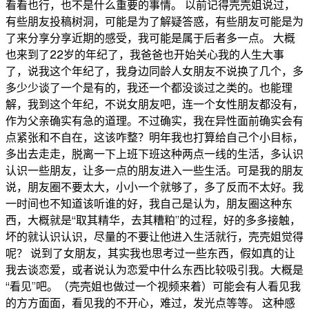
看看也行，也不是什么重要的事情。 以前记得壳壳姐说过，
有些朋友投稿树洞，可能是为了解疑答惑，有些朋友可能是为
了来分享分享近期的感受，我可能是属于后者多一点。 大概
也来到了22岁的年纪了，我爸爸也开始关心我的人生大事
了，说我这个年纪了，我身边同龄人女朋友不说换了几个，多
多少少谈了一个是有的，我还一个都没谈过之类的。也能理
解，我到这个年纪，不说女朋友吧，连一个女性朋友都没有，
作为父亲确实有急的道理。不过确实，我在异性面前确实会有
点紧张和不自在，这该咋整？明年我也打算给自己个小目标，
多出去走走，脱离一下上班下班这种两点一线的生活，多认识
认识一些朋友，让多一点的朋友进入一些生活。可是我的朋友
说，朋友圈不要太大，小小一个就够了，多了反而不太好。我
一时间也不知道该听谁的好，我自己是认为，朋友圈这种东
西，大概就是“取其精华，去其糟粕”的过程，好的多多接触，
坏的就认识认识，尽量的不要让他进入生活就行，壳壳姐觉得
呢？ 说到了女朋友，其实我也思考过一些东西，假如真的让
我去谈恋爱，或者说认为恋爱中什么东西比较吸引我。大概是
“看见”吧。（壳壳姐也做过一个视频来着）可能会有人看见我
的方方面面，看见我的不开心，难过，发光点等等。 这种感