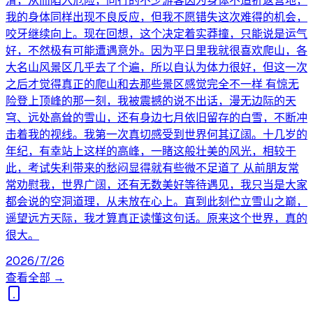
滑，从而陷入危险，同行的不少游客因为身体不适折返营地，
我的身体同样出现不良反应，但我不愿错失这次难得的机会，
咬牙继续向上。现在回想，这个决定着实莽撞，只能说是运气
好，不然极有可能遭遇意外。因为平日里我就很喜欢爬山，各
大名山风景区几乎去了个遍，所以自认为体力很好，但这一次
之后才觉得真正的爬山和去那些景区感觉完全不一样 有惊无
险登上顶峰的那一刻，我被震撼的说不出话，漫无边际的天
穹、远处高耸的雪山，还有身边七月依旧留存的白雪，不断冲
击着我的视线。我第一次真切感受到世界何其辽阔。十几岁的
年纪，有幸站上这样的高峰，一睹这般壮美的风光，相较于
此，考试失利带来的愁闷显得就有些微不足道了 从前朋友常
常劝慰我，世界广阔，还有无数美好等待遇见，我只当是大家
都会说的空洞道理，从未放在心上。直到此刻伫立雪山之巅，
遥望远方天际，我才算真正读懂这句话。原来这个世界，真的
很大。
2026/7/26
查看全部 →