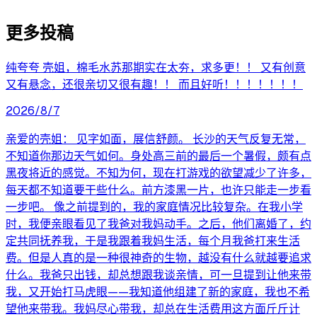
更多投稿
纯夸夸 壳姐，棉毛水苏那期实在太夯，求多更！！ 又有创意
又有悬念，还很亲切又很有趣！！ 而且好听！！！！！！！
2026/8/7
亲爱的壳姐： 见字如面，展信舒颜。 长沙的天气反复无常，
不知道你那边天气如何。身处高三前的最后一个暑假，颇有点
黑夜将近的感觉。不知为何，现在打游戏的欲望减少了许多，
每天都不知道要干些什么。前方漆黑一片，也许只能走一步看
一步吧。 像之前提到的，我的家庭情况比较复杂。在我小学
时，我便亲眼看见了我爸对我妈动手。之后，他们离婚了，约
定共同抚养我，于是我跟着我妈生活，每个月我爸打来生活
费。但是人真的是一种很神奇的生物，越没有什么就越要追求
什么。我爸只出钱，却总想跟我谈亲情，可一旦提到让他来带
我，又开始打马虎眼——我知道他组建了新的家庭，我也不希
望他来带我。我妈尽心带我，却总在生活费用这方面斤斤计