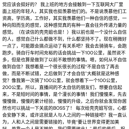
觉应该会挺好的？ 我上班的地方会接触到一下互联网大厂里
面上班的年轻人，其实我也挺羡慕他们的。不是说羡慕他们工
资高，学历高，工作好，其实我羡慕他们一种自信的感觉，一
种向阳而生的感觉，这种感觉真的有种一直会往外传递力量的
感觉。（在读信的壳壳姐也是！）我以前也是一个没什么自信
的人，感觉自己什么都做不到，什么都坚持不了。现在稍微好
一点了，可能跟会搞点运动了有关系吧？我会去骑骑车，会跑
跑步。骑自行车时间充裕的话会挑战一下100公里，虽然说不
多，但是也算是做到了以前不敢想的事情。嗯，如何从不自信
做到自信？我想着是一个很长很长的过程“不是自信了再去
做，而是不断试错，之后做到了才会自信”大概就是这种感
觉？像我第一次骑了100公里，就会想着下一个100公里，
200公里。所以，直播间的不太自信的朋友们，想要自信起
来，不是短时间的事情，是个漫长的事情！我们慢慢来，先去
慢慢做，慢慢的累计经验，慢慢的升级，之后你就会发现你居
然也可以挑战一下关底的BOSS了！ 每次给壳壳姐写信，心都
会安静下来，或许这就是人与人之间的一种链接吧？我一直认
为，人和人之间是需要链接的，毕竟“要让世界变得更加美
好，单靠一个人是不够的，我们需要彼此！” 最后的最后，祝