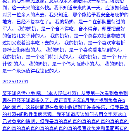
极，内心却毫无波澜，总以为亲人能陪伴我一辈子。可没想
到，这一天来的这么快。我不知道未来的某一天，应该如何应
对另一位亲人的离去。我只知道，那个能给予我安全与庇护的
地方，已经不复存在了。 我的奶奶，是一个在部队里待过的
军人。 我的奶奶，是一个舍不得吃、舍不得穿，却要把最好
的留给儿女子孙的人。 我的奶奶，是一个总喜欢把食物放到
过期又说着没事吃下去的人。 我的奶奶，是一个喜欢拿着折
叠椅上街闲逛的人。 我的奶奶，是一个喜欢看电视剧的人。
我的奶奶，是一个嗓门特别大的人。 我的奶奶，是一个“斤斤
计较”的人。 我的奶奶，是一个伟大而渺小的人。 我的奶奶，
是一个永远值得我铭记的人。
2025/12/31
某不知名污小兔 嗯...（本人疑似社恐）从我第一次看到兔兔到
现在已经不知道多久了，反正直到去年8月我才找到兔兔在b
站的窝点，这段时间呢在兔窝中收货到了许多快乐，但我是真
的社恐+间歇性重度悲观，我不知道应该如何去用文字表达自
己对兔窝的情感，但我是真的真的真的真的真的真的真的真的
真的真的真的真的真的真的真的真的很喜欢兔窝和里面所有的