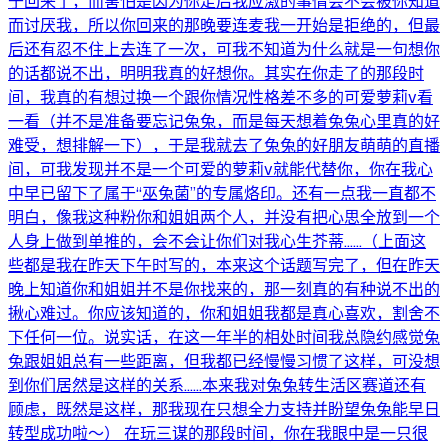
于回来了，而害怕是因为你走后我应激的事情会不会被你知道
而讨厌我，所以你回来的那晚要连麦我一开始是拒绝的，但最
后还有忍不住上去连了一次，可我不知道为什么就是一句想你
的话都说不出，明明我真的好想你。其实在你走了的那段时
间，我真的有想过换一个跟你情况性格差不多的可爱萝莉v看
一看（并不是准备要忘记兔兔，而是每天想着兔兔心里真的好
难受，想排解一下），于是我就去了兔兔的好朋友萌萌的直播
间，可我发现并不是一个可爱的萝莉v就能代替你，你在我心
中早已留下了属于“巫兔菌”的专属烙印。还有一点我一直都不
明白，像我这种粉你和姐姐两个人，并没有把心思全放到一个
人身上做到单推的，会不会让你们对我心生芥蒂......（上面这
些都是我在昨天下午时写的，本来这个话题写完了，但在昨天
晚上知道你和姐姐并不是你找来的，那一刻真的有种说不出的
揪心难过。你应该知道的，你和姐姐我都是真心喜欢，割舍不
下任何一位。说实话，在这一年半的相处时间我总隐约感觉兔
兔跟姐姐总有一些距离，但我都已经慢慢习惯了这样，可没想
到你们居然是这样的关系......本来我对兔兔转生活区赛道还有
顾虑，既然是这样，那我现在只想全力支持并盼望兔兔能早日
转型成功啦～） 在玩三谋的那段时间，你在我眼中是一只很