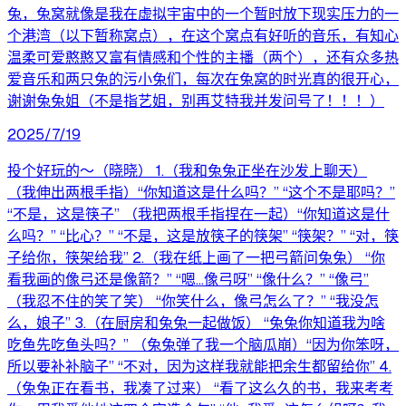
兔，兔窝就像是我在虚拟宇宙中的一个暂时放下现实压力的一
个港湾（以下暂称窝点），在这个窝点有好听的音乐，有知心
温柔可爱憨憨又富有情感和个性的主播（两个），还有众多热
爱音乐和两只兔的污小兔们，每次在兔窝的时光真的很开心，
谢谢兔兔姐（不是指艺姐，别再艾特我并发问号了！！！）
2025/7/19
投个好玩的～（晓晓） 1.（我和兔兔正坐在沙发上聊天）
（我伸出两根手指）“你知道这是什么吗？” “这个不是耶吗？”
“不是，这是筷子” （我把两根手指捏在一起）“你知道这是什
么吗？” “比心？” “不是，这是放筷子的筷架” “筷架？” “对，筷
子给你，筷架给我” 2.（我在纸上画了一把弓箭问兔兔） “你
看我画的像弓还是像箭？” “嗯...像弓呀” “像什么？” “像弓”
（我忍不住的笑了笑） “你笑什么，像弓怎么了？” “我没怎
么，娘子” 3.（在厨房和兔兔一起做饭） “兔兔你知道我为啥
吃鱼先吃鱼头吗？” （兔兔弹了我一个脑瓜崩）“因为你笨呀，
所以要补补脑子” “不对，因为这样我就能把余生都留给你” 4.
（兔兔正在看书，我凑了过来） “看了这么久的书，我来考考