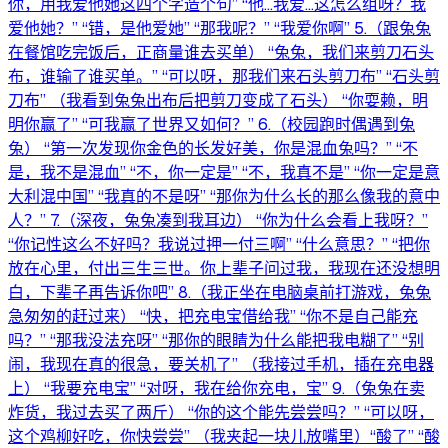
你，用我爱他她这四个字造个句” “他...我爱...这怎么组呀？我
爱他她？” “错，是他爱她” “那我呢？” “我爱你啊” 5.（跟兔兔
在餐馆吃完饭后，正商量谁去买单） “兔兔，我们来剪刀石头
布，谁输了谁买单。” “可以呀，那我们来石头剪刀布” “石头剪
刀布” （我看到兔兔出布后把剪刀变成了石头） “你耍赖，明
明你赢了” “可我赢了世界又如何？” 6.（校园跑时偶遇到兔
兔） “第一次发现你金色的长发好美，你是混血兔吗？” “不
是，我不是混血” “不，你一定是” “不，我真不是” “你一定是意
大利混中国” “我真的不是呀” “那你为什么长的那么像我的意中
人？” 7.（深夜，兔兔凑到我耳边） “你为什么会看上我呀？”
“你记性这么不好吗？我说过押一付三啊” “什么意思？” “把你
放在心里，付出三生三世。你上辈子问过我，我现在还没想明
白，下辈子再告诉你吧” 8.（我正坐在电脑桌前打游戏，兔兔
急匆匆的赶过来） “快，把充电宝借给我” “你不是自己能充
吗？” “那我没法充呀” “那你的眼睛为什么能把我电糊了” “别
闹，我现在真的很急，要关机了” （我接过手机，插在充电器
上） “我要充电宝” “对呀，我在给你充电，宝” 9.（兔兔在卖
炸货，我过去买了两斤） “你的这个能先尝尝吗？” “可以呀，
这个鸡柳好吃，你快尝尝” （我夹起一块儿放嘴里）“酸了” “酸