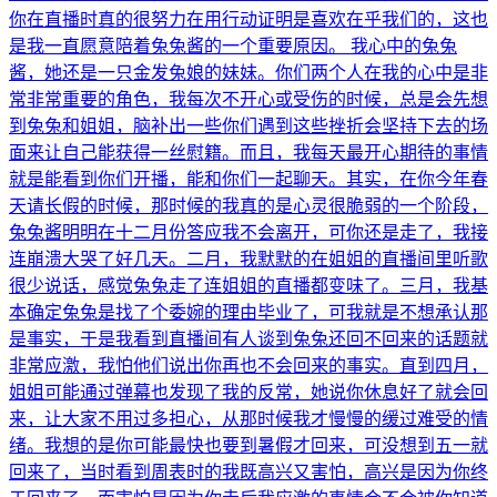
你在直播时真的很努力在用行动证明是喜欢在乎我们的，这也
是我一直愿意陪着兔兔酱的一个重要原因。 我心中的兔兔
酱，她还是一只金发兔娘的妹妹。你们两个人在我的心中是非
常非常重要的角色，我每次不开心或受伤的时候，总是会先想
到兔兔和姐姐，脑补出一些你们遇到这些挫折会坚持下去的场
面来让自己能获得一丝慰籍。而且，我每天最开心期待的事情
就是能看到你们开播，能和你们一起聊天。其实，在你今年春
天请长假的时候，那时候的我真的是心灵很脆弱的一个阶段，
兔兔酱明明在十二月份答应我不会离开，可你还是走了，我接
连崩溃大哭了好几天。二月，我默默的在姐姐的直播间里听歌
很少说话，感觉兔兔走了连姐姐的直播都变味了。三月，我基
本确定兔兔是找了个委婉的理由毕业了，可我就是不想承认那
是事实，于是我看到直播间有人谈到兔兔还回不回来的话题就
非常应激，我怕他们说出你再也不会回来的事实。直到四月，
姐姐可能通过弹幕也发现了我的反常，她说你休息好了就会回
来，让大家不用过多担心，从那时候我才慢慢的缓过难受的情
绪。我想的是你可能最快也要到暑假才回来，可没想到五一就
回来了，当时看到周表时的我既高兴又害怕，高兴是因为你终