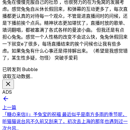
兔兔在慢慢克服自己的社恐 ，也很努力的在为兔窝的发展考
虑。感觉兔兔自从休长假回来，和弹幕的互动更多了，每次直
播都更认真的对待每一个观众，不管是进直播间时的问候，还
是下播前挨个点兵。精神状态更加堪忧了，直播时放的歌单、
填词翻唱，都被塞满了各式各样的曼波小曲。 但我还是有点
担心兔兔。感觉一个人性格的改变不会这么快，兔兔休假回来
一下就变e了很多，每场直播结束的挨个问候也让我有些多
虑。如果兔兔有什么心事还是得排解出来。（希望是我感觉错
了，某生性多疑，勿怪） 突破手爱莉
已转发到 Bubble
读取互动数据…
ADS
上一篇
「糖の来信II」予兔宝的祝福 最近似乎是南方多雨的季节呢，
听猫猫说台风不久前又刮来了，初次去上海的那年也遇到过一
次台风...