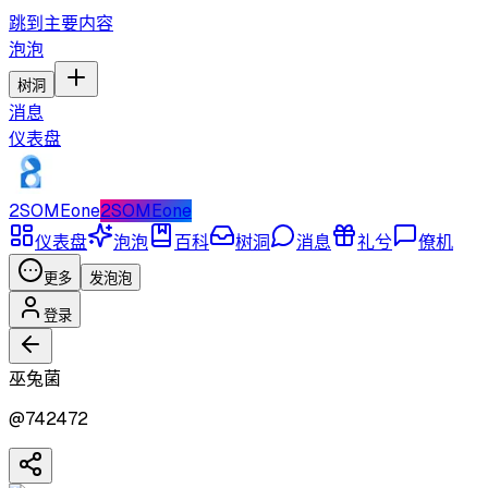
跳到主要内容
泡泡
树洞
消息
仪表盘
2SOMEone
2SOMEone
仪表盘
泡泡
百科
树洞
消息
礼兮
僚机
更多
发泡泡
登录
巫兔菌
@
742472