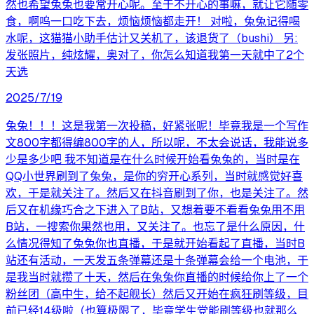
然也希望兔兔也要常开心呢。至于不开心的事嘛，就让它随零
食，啊呜一口吃下去，烦恼烦恼都走开！ 对啦，兔兔记得喝
水呢，这猫猫小助手估计又关机了，该退货了（bushi） 另:
发张照片，纯炫耀，奥对了，你怎么知道我第一天就中了2个
天选
2025/7/19
兔兔！！！这是我第一次投稿，好紧张呢！毕竟我是一个写作
文800字都得编800字的人，所以呢，不太会说话，我能说多
少是多少吧 我不知道是在什么时候开始看兔兔的，当时是在
QQ小世界刷到了兔兔，是你的穷开心系列，当时就感觉好喜
欢，于是就关注了。然后又在抖音刷到了你，也是关注了。然
后又在机缘巧合之下进入了B站，又想着要不看看兔兔用不用
B站，一搜索你果然也用，又关注了。也忘了是什么原因，什
么情况得知了兔兔你也直播，于是就开始看起了直播，当时B
站还有活动，一天发五条弹幕还是十条弹幕会给一个电池，于
是我当时就攒了十天，然后在兔兔你直播的时候给你上了一个
粉丝团（高中生，给不起舰长）然后又开始在疯狂刷等级，目
前已经14级啦（也算极限了，毕竟学生党能刷等级也就那么