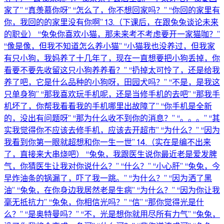
家了” “真羡慕你呀” “怎么了，你不想回家吗？” “你回的家里有
你，我回的的家里没有你啊” 13.（下课后，在跟兔兔谈论未来
的职业） “兔兔你喜欢小猫，那未来考不考虑要开一家猫咖？”
“像是像，但我不知道怎么养小猫” “小猫我也没养过，但我家
有只小狗，我妈养了十几年了，现在一直想要把小狗丢掉，你
看要不要先收留这只小狗养养看？” “扔掉太可怜了，还是给我
养了吧，它是什么品种的小狗呀，田园犬吗？” “不是，是我这
只单身狗” “那我喜欢玩手机呢，还是当修手机的去吧” “那我手
机坏了，你帮我看看我的手机哪里出故障了” “你手机是全新
的，没出有问题呀” “那为什么收不到你的消息？” “。。。” “其
实我觉得你不应该去修手机，应该去开超市” “为什么？” “因为
我看到你第一眼就超想和你一生一世” 14.（实在是编不出来
了，直接来大串烧吧） “兔兔，我跟医生说你最近老是爱发脾
气，你猜医生让我对你说什么？” “什么？” “小心肝” “兔兔，今
早炸油条的锅漏了，吓了我一跳。” “为什么？” “因为洒了黑
油” “兔兔，在你身边我居然老是生病” “为什么？” “因为你让我
毫无抵抗力” “兔兔，你相信光吗？” “信” “那你觉得光是什
么？” “是奥特曼吗？” “不，光是想你就用尽所有力气” “兔兔，