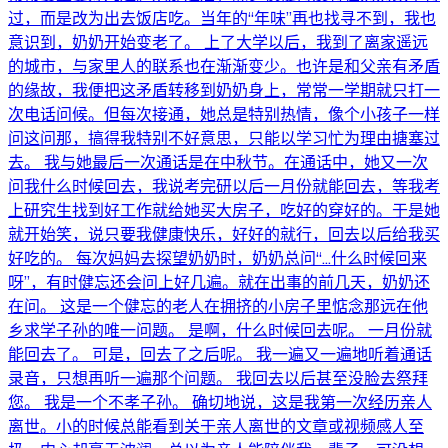
过，而是改为出去饭店吃。当年的“年味”再也找寻不到，我也
意识到，奶奶开始变老了。 上了大学以后，我到了离家遥远
的城市，与家里人的联系也在渐渐变少。也许是和父亲有矛盾
的缘故，我便把这矛盾转移到奶奶身上，常常一学期就只打一
次电话问候。但每次接通，她总是特别热情，像个小孩子一样
问这问那，搞得我特别不好意思，只能以学习忙为理由搪塞过
去。 我与她最后一次通话是在中秋节。在通话中，她又一次
问我什么时候回去，我说考完研以后一月份就能回去，等我考
上研究生找到好工作就给她买大房子，吃好的穿好的。于是她
就开始笑，说只要我健康快乐，好好的就行，回去以后给我买
好吃的。 每次妈妈去探望奶奶时，奶奶总问“…什么时候回来
呀”，有时健忘还会问上好几遍。就在出事的前几天，奶奶还
在问。 这是一个健忘的老人在拥挤的小房子里惦念那远在他
乡求学子孙的唯一问题。 是啊，什么时候回去呢。 一月份就
能回去了。 可是，回去了之后呢。 我一遍又一遍地听着通话
录音，只想再听一遍那个问题。 我回去以后甚至没脸去祭拜
您。 我是一个不孝子孙。 确切地说，这是我第一次经历亲人
离世。小的时候总能看到关于亲人离世的文章或视频感人至