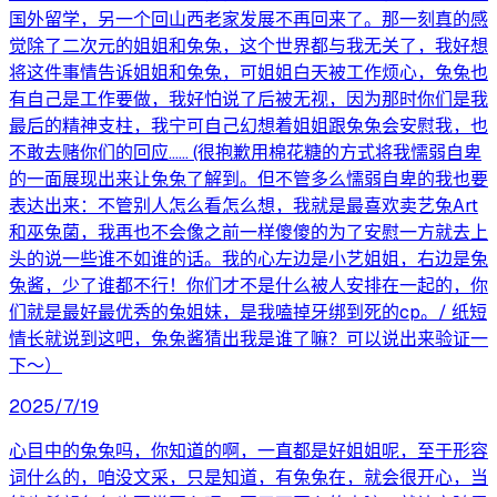
国外留学，另一个回山西老家发展不再回来了。那一刻真的感
觉除了二次元的姐姐和兔兔，这个世界都与我无关了，我好想
将这件事情告诉姐姐和兔兔，可姐姐白天被工作烦心，兔兔也
有自己是工作要做，我好怕说了后被无视，因为那时你们是我
最后的精神支柱，我宁可自己幻想着姐姐跟兔兔会安慰我，也
不敢去赌你们的回应...... (很抱歉用棉花糖的方式将我懦弱自卑
的一面展现出来让兔兔了解到。但不管多么懦弱自卑的我也要
表达出来：不管别人怎么看怎么想，我就是最喜欢卖艺兔Art
和巫兔菌，我再也不会像之前一样傻傻的为了安慰一方就去上
头的说一些谁不如谁的话。我的心左边是小艺姐姐，右边是兔
兔酱，少了谁都不行！你们才不是什么被人安排在一起的，你
们就是最好最优秀的兔姐妹，是我嗑掉牙绑到死的cp。/ 纸短
情长就说到这吧，兔兔酱猜出我是谁了嘛？可以说出来验证一
下～）
2025/7/19
心目中的兔兔吗，你知道的啊，一直都是好姐姐呢，至于形容
词什么的，咱没文采，只是知道，有兔兔在，就会很开心，当