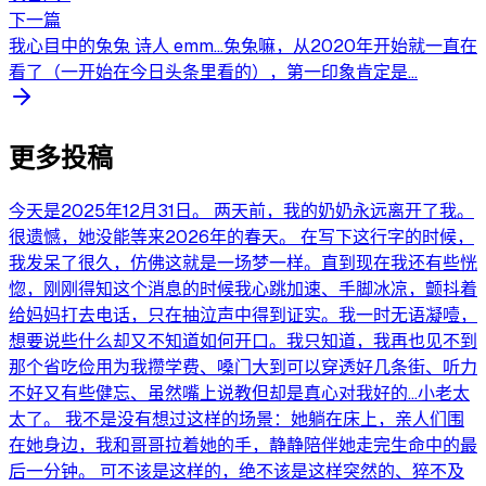
下一篇
我心目中的兔兔 诗人 emm…兔兔嘛，从2020年开始就一直在
看了（一开始在今日头条里看的），第一印象肯定是...
更多投稿
今天是2025年12月31日。 两天前，我的奶奶永远离开了我。
很遗憾，她没能等来2026年的春天。 在写下这行字的时候，
我发呆了很久，仿佛这就是一场梦一样。直到现在我还有些恍
惚，刚刚得知这个消息的时候我心跳加速、手脚冰凉，颤抖着
给妈妈打去电话，只在抽泣声中得到证实。我一时无语凝噎，
想要说些什么却又不知道如何开口。我只知道，我再也见不到
那个省吃俭用为我攒学费、嗓门大到可以穿透好几条街、听力
不好又有些健忘、虽然嘴上说教但却是真心对我好的…小老太
太了。 我不是没有想过这样的场景：她躺在床上，亲人们围
在她身边，我和哥哥拉着她的手，静静陪伴她走完生命中的最
后一分钟。 可不该是这样的，绝不该是这样突然的、猝不及