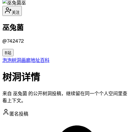
巫
关注
巫兔菌
@
742472
B站
泡泡
树洞
画廊
地址
百科
树洞详情
来自 巫兔菌 的公开树洞投稿，继续留在同一个个人空间里查
看上下文。
匿名投稿