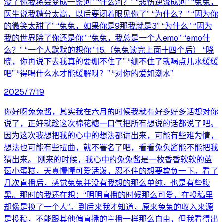
没了你我将会变成一条河” “什么河？” “悲伤逆流成河” “兔兔，
医生说我糖分太高，以后要闭着眼见你了” “为什么？” “因为你
的微笑太甜了” “兔兔，如果你是9那我就是3” “为什么” “因为
我的世界除了你还是你” “兔兔，我总是一个人emo” “emo什
么？” “一个人默默的想你” 15.（兔兔读完上面十四个后） “晓
晓，你再说下去我真的要绷不住了” “绷不住了就喝点儿水缓缓
吧” “得喝什么水才能缓解呀？” “对你的爱如潮水”
2025/7/19
你好呀兔兔酱，其实我在六月的时候我就有好多好多话想对你
说了，正好就趁这次棉花糖一口气把所有想说的话都说了吧。
因为这次我想把我的心中的想法都讲出来，可能有些难为情，
想法也可能有些扭曲，就不署名了吧，看看兔兔酱能不能把我
猜出来。 刚来的时候，我心中的兔兔酱是一枚香香软软的蓝
莓小蛋糕，天真懵懂可爱活泼，忍不住的想要欺负一下。看了
几次直播后，感觉兔兔并没有我想的那么单纯，也是有些腹
黑。那时的我还在想：“明明直播的时候那么可爱，在投稿里
却像是换了一个人”。到后来我才知道，原来兔兔的收入来源
是投稿，不能跟其他偏直播的主播一样那么自由，但我看得出