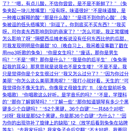
了？” “嗯，有点儿酸，不信你尝尝，是不是不新鲜了？” （兔
兔夹起一块儿放嘴里）“没有呀，味道很好” “不是味道酸，是
一种难以解释的酸” “那是什么酸？” “是得不到你的心酸” （兔
兔被逗的低头捂嘴笑）“别逗了，你到底买不买东西？” “我买
呀，可你卖东西影响到别的商家了？” “怎么可能，我正常摆摊
怎么影响了呀” “隔壁西瓜摊老板说没有任何东西比他的瓜甜，
可我发现明明是你最甜” 10.（晚自习上，我闲着没事戳了戳在
用mp3听歌的兔兔） “你是女生吗？” “废话，那你是男生
吗？” “不是” “啊？那你是什么？” “我是你的后半生” （兔兔揪
起我的耳朵）那意思就是说我也不是女生喽？ “不是不是，我
只是觉得你是个女生很过分” “我又怎么过分了？” “因为你过分
美丽” “你怎么这么美丽漂亮呢？” “我打小就好看，天生的” “可
我觉得你不像天生的，你像我丈母娘生的” 11.（坐在窗前听兔
兔唱歌） “你唱歌这么好听，是学音乐的吗？” “不是，学理科
的” “那你了解钢琴吗？” “了解一些” “那你知道钢琴有多少个黑
键多少个白键吗？” “52个黑键，36个白键” “一共88个对吧”
“对呀” 我就是那52个黑键，你是那36个白键” “为什么？” “因
为你的出现弥补了旋律上的缺陷” 12.（放学后看到兔兔在站牌
等车） “去我家玩吗？我家兔子会后空翻” “不太好吧，我要回