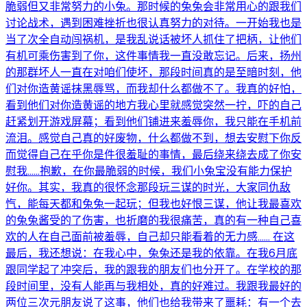
脆弱但又非常努力的小兔。那时候的兔兔会非常用心的跟我们
讨论战术，遇到困难挫折也很认真努力的对待。一开始我也是
当了次全自动闯祸机，是我乱说话被坏人抓住了把柄，让他们
有机可乘伤害到了你，这件事情我一直没敢忘记。后来，扬州
的那群坏人一直在对咱们使坏，那段时间真的是至暗时刻，他
们对你造黄谣抹黑辱骂，而我却什么都做不了。我真的好怕，
看到他们对你造黄谣的地方我心里就感觉突然一拧，吓的自己
赶紧划开游戏屏幕；看到他们铺进来羞辱你，我只能在手机前
流泪。感觉自己真的好废物，什么都做不到，想去安慰下你反
而觉得自己在乎你是件很羞耻的事情，最后绕来绕去成了你安
慰我......抱歉，在你最脆弱的时候，我们小兔宝没有能力保护
好你。其实，我真的很怀念那段玩三谋的时光，大家同仇敌
忾，能每天都和兔兔一起玩；但我也好恨三谋，他让我最喜欢
的兔兔酱受的了伤害，也折磨的我很痛苦，真的有一种自己喜
欢的人在自己面前被羞辱，自己却只能看着的无力感...... 在这
最后，我还想说：在我心中，兔兔还是我的依靠。在我6月底
跟同学起了冲突后，我的跟我的朋友们也分开了。在学校的那
段时间里，没有人能再与我相处，真的好难过。我跟我最好的
两位三次元朋友说了这事，他们也给我带来了噩耗：有一个去