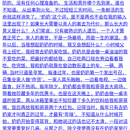
防的、没有任何心理准备的。 生活和意外哪个先到来，谁也
不知道。 从出事到火化，不过短短三天时间。一条鲜活的生
命就这样消失了。“奶奶”这个词，是不是再也不会在我的输入
法里出现了？如果长大需要以亲人的离去为代价，那么长大的
意义是什么？ 人们常说，只有被熟识的人遗忘，一个人才算
真正死亡。亲人的离世，不是一场暴雨，而是一生的潮湿。多
年以后，当我想起奶奶的时候，我又会想起什么？ 小时候父
母上班忙，我经常去奶奶家吃饭。奶奶总是会做一桌油油的我
不爱吃的菜，把最好的都给我，自己吃两口就在旁边看着我
吃。吃完饭，我和奶奶就靠在窗边数街道上的车，一辆、两
辆…当时只道是寻常。 每逢过年，也是奶奶第一个发出号召，
召集全家人做“炸货”。一家人其乐融融，一边看电视、一边做
面食，好不热闹。每年除夕，奶奶都会带我和哥哥去大商场，
带着她珍藏多年的优惠卡。也是在这天晚上，奶奶会做一桌丰
盛的饭菜，再从冰箱里拿出不知珍藏了多久的饮料给我和哥哥
喝，饭后再给我和哥哥两个大红包。记得当时，每年只有去奶
奶家才叫真正的过年，才最有“年味”。 不知道从什么时候开
始，奶奶开始变得耳背，和她说过的话也记不太清，一段对话
常常要重复好几遍。从那之后，除夕夜便再没有在奶奶家举行