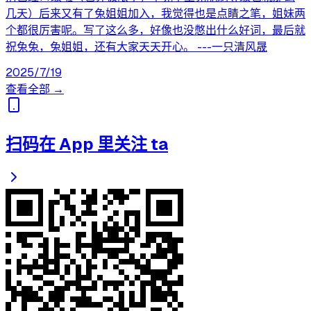
几天）后来又有了兔姐姐加入，我觉得也是点睛之笔，姐妹两
个都很厉害呢。写了这么多，好像也没憋出什么好词，最后就
祝兔兔，兔姐姐，还有大家天天开心。 ---一只清风晟
2025/7/19
查看全部 →
扫码在 App 里关注 ta