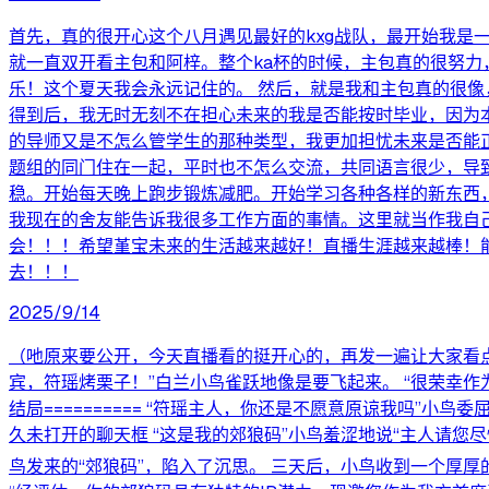
首先，真的很开心这个八月遇见最好的kxg战队，最开始我
就一直双开看主包和阿梓。整个ka杯的时候，主包真的很努力
乐！这个夏天我会永远记住的。 然后，就是我和主包真的很
得到后，我无时无刻不在担心未来的我是否能按时毕业，因为
的导师又是不怎么管学生的那种类型，我更加担忧未来是否能
题组的同门住在一起，平时也不怎么交流，共同语言很少，导
稳。开始每天晚上跑步锻炼减肥。开始学习各种各样的新东西
我现在的舍友能告诉我很多工作方面的事情。这里就当作我自
会！！！希望堇宝未来的生活越来越好！直播生涯越来越棒！能
去！！！
2025/9/14
（吔原来要公开，今天直播看的挺开心的，再发一遍让大家看点开
宾，符瑶烤栗子！”白兰小鸟雀跃地像是要飞起来。 “很荣幸作为
结局========== “符瑶主人，你还是不愿意原谅我吗”
久未打开的聊天框 “这是我的郊狼码”小鸟羞涩地说“主人请您尽情的惩
鸟发来的“郊狼码”，陷入了沉思。 三天后，小鸟收到一个厚厚