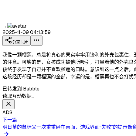
→
2025-11-09 04:13:59
分享卡片
我像一颗榴莲，总是将真心的果实牢牢用锋利的外壳包裹住，
的注意。可笑的是，女孩成功被他所吸引，打量着他的外壳良
孩终于发现了自己并不喜欢榴莲的口味。意识到这一点之后，
这段经历却是一颗榴莲的全部，幸运的是，榴莲再也不会打扰
已转发到 Bubble
读取互动数据…
ADS
下一篇
明日堇的鼠标又一次重重砸在桌面，游戏界面“失败”的提示像道