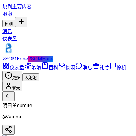
跳到主要内容
泡泡
树洞
消息
仪表盘
2SOMEone
2SOMEone
仪表盘
泡泡
百科
树洞
消息
礼兮
僚机
更多
发泡泡
登录
明日堇sumire
@
Asumi