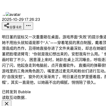
→
2025-10-29 17:26:23
分享卡片
明日堇的鼠标又一次重重砸在桌面，游戏界面“失败”的提示像
她不用抬头就知道是那个“人”——穿着笔挺的黑白制服，戴
滑造成的杰作，丑得她直接存进了文件夹最深处，却总在她破防
堇把脸埋进臂弯：“你就是我幻想出来的，安慰我有什么用。”
画时软了不少。 困意漫上来时，她趴在桌上沉沉睡去，呼吸逐
闪了闪，他起身走到电脑前，点开直播软件。 直播间的弹幕很
游戏里的三角洲角色跑刀，嘴里透过麦克风和粉丝们进行互动
的“自我安慰”。 窗外的天渐渐亮了，明日堇还在梦里蹙着眉
帽”，其实一直是他，以她画不出的细腻，悄悄陪了很久。
已转发到 Bubble
读取互动数据…