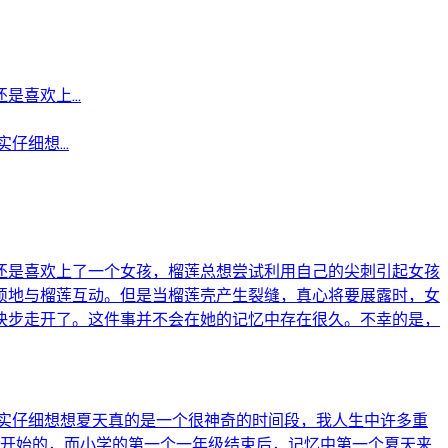
喜欢上...
细想...
还是喜欢上了一个女孩，榴莲总想尝试利用自己的尖刺引起女孩
烦地与榴莲互动。但是当榴莲壳产生裂缝，真心将要展露时，女
快步走开了。这件事并不会在她的记忆中存在很久。不幸的是，
实仔细想想夏天真的是一个很神奇的时间段，我人生中许多重
学开始的，而小学的第一个一年级结束后，记忆中第一个夏天来