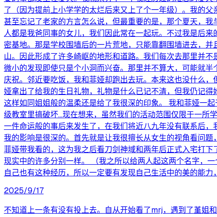
了（因为提前上小学学的太烂后来又上了个一年级）。我的父
甚至忘记了老家的方言怎么说，但最重要的是，那个夏天，我
人都是我爸同事的女儿，我们因此常在一起玩。不过我是后来
密基地。那是学校围墙后的一片荒地，只能靠翻围墙进去，并
山。因此形成了许多崎岖的地形和道路。我们每次去那里并不
微小的发现即使只是个小洞而兴奋。那里并不算大，可能就半
庆祝。邻近要吃饭，我和菲娅却跑出去玩。本来这也没什么，
娅拿出了给我的生日礼物，礼物是什么已记不清，但我仍记得她
这样如同姐姐般的温柔还是给了我很深的印象。 我和菲娅一
级教室里搞破坏…现在想来，虽然我们的活动范围仅限于一所
一件命运般的事后来发生了，在我们将近八九年没有联系后，
我的影响是很深的。首先就是让我很擅长从女生的视角看问题
菲娅带我看的，这为我之后看刀剑神域和两年后正式入宅打下
现实中的许多分别一样。 （我之所以给两人起这两个名字，
自己也有这种经历，所以一定要有发现自己生活中的美的能力
2025/9/17
不知道上一条有没有投上去。自从开始看了mrj，遇到了堇姐