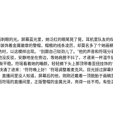
道刺眼的光。屏幕蓝光里，她泛红的眼尾晃了晃，耳机里队友的
着顶装饰着金属徽章的警帽，帽檐的线条凌厉，却莫名多了个她画
时，以这模样出现。 “别跟自己较劲儿了。”他的声音和符瑶
 他没反驳，安静地坐在旁边，等她肩膀不抖了，才递来一杯温
渐平稳。符瑶看着她的睡颜，轻轻摘下头上那顶带着歪扭挂饰的
快涌了进来：“符符晚上好！”符瑶调整着麦克风，目光掠过屏
。直播间里没人知道，屏幕后的他，刚刚还戴着一顶脱胎于画稿里
，而符瑶的直播间里，正版警帽的金属光泽，亮得一丝不苟。有些