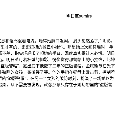
明日堇sumire
叹息和谩骂混着电流，堵得她胸口发闷。 肩头忽然落了片阴影。
稿里才有的、歪歪扭扭的徽章小挂饰。那是她上次画符瑶时，手
分毫不差，指尖轻轻叩了叩她的手背，温度真实得让人心慌。明日
牛奶。明日堇盯着杯壁的倒影，恍惚觉得那警帽上的小挂饰，比她
“盗版警帽”，露出底下他戴了三年的正版警帽。金属徽章在光下
幕外熟睡的女孩，微微笑了笑。他的手指在键盘上敲击着，控制着
的“盗版警帽”，在另一个女孩的破防时刻，扮演了一场她以为
温柔，从不需要被发现，就像那顶只存在于她幻想里的“盗版警