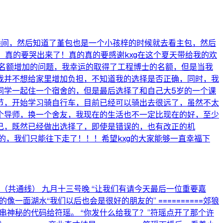
播间，然后知道了堇包也是一个小孩梓的时候就去看主包，然后
真的要哭出来了！真的真的要感谢kxg在这个夏天带给我的欢
名额增加的问题，我幸运的取得了工程博士的名额，但是当我
我并不想给家里增加负担，不知道我的选择是否正确，同时，我
同学一起住一个宿舍的，但是最后选择了和自己大5岁的一个课
节，开始学习骑自行车，目前已经可以骑出去很远了，虽然不太
个导师，换一个舍友，我现在的生活也不一定比现在的好，至少
己，既然已经做出选择了，即使是错误的，也有改正的机
的，我们只能往下走了！！！希望kxg的大家能够一直幸福下
（共通线） 九月十三号晚 “让我们有请今天最后一位重要嘉
面湖水“我们以后也会是很好的朋友的” ==========郊狼
了一串神秘的代码给符瑶。 “你发什么给我了？”符瑶点开了那个许