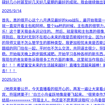
碌好几小时甚至好几天好几星期的最好的成就。我会继续做出更好的作品来
2025/9/14
首先，真的很开心这个八月遇见最好的kxg战队，最开始我
就一直双开看主包和阿梓。整个ka杯的时候，主包真的很努力
乐！这个夏天我会永远记住的。 然后，就是我和主包真的很
得到后，我无时无刻不在担心未来的我是否能按时毕业，因为
的导师又是不怎么管学生的那种类型，我更加担忧未来是否能
题组的同门住在一起，平时也不怎么交流，共同语言很少，导
稳。开始每天晚上跑步锻炼减肥。开始学习各种各样的新东西
我现在的舍友能告诉我很多工作方面的事情。这里就当作我自
会！！！希望堇宝未来的生活越来越好！直播生涯越来越棒！能
去！！！
2025/9/14
（吔原来要公开，今天直播看的挺开心的，再发一遍让大家看点开
宾，符瑶烤栗子！”白兰小鸟雀跃地像是要飞起来。 “很荣幸作为
结局========== “符瑶主人，你还是不愿意原谅我吗”