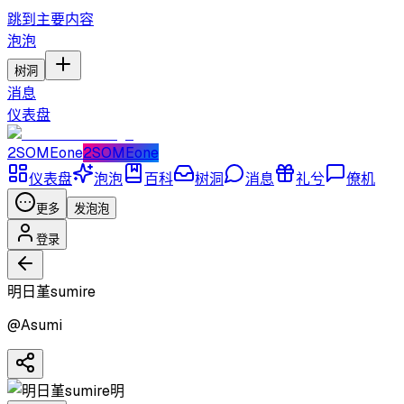
跳到主要内容
泡泡
树洞
消息
仪表盘
2SOMEone
2SOMEone
仪表盘
泡泡
百科
树洞
消息
礼兮
僚机
更多
发泡泡
登录
明日堇sumire
@
Asumi
明