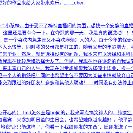
给大家带来欢乐。...........chen
是一个小孩梓，由于受不了梓神直播间的氛围，想找一个安静的直
，这里还是要夸夸一下。在夺冠的那一天，我是真的很激动！！！
像，是一个喜欢内耗焦虑又不喜欢麻烦别人的人。由于今年的保研
本人比较笨，同时我的父母都是打工的，随着父母的年龄增大，
正常毕业。然后，就是选择设有的问题，我本来可以选择和本科
致我现在比较后悔选择舍友了。但是，我现在也在逐渐的自我调
，来丰富自己的人生。我现在时常想如果我选择硕士毕业，换一
己一个人的抱怨吧！同时也希望主包不要因为某些事情就放弃自
交到跟过的好朋友！多多和其他人联动！！ 时间没有办法停止
心的） tmd怎么全是be向的，我来写点搞笑神人的，纯癔症 
嘉宾，来参加明日堇的生日会，也希望她能越来越好”，他平静的像一
小鸟委屈地说“那只能这样了，你看一下我给你发的东西”，随即发送