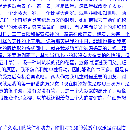
亲也跟着去了。 这一去，就是四年。这四年我改变了太多，
，一个比我大一岁，一个比我大两岁。就叫菲娅和知世吧。两
记得一个可能更具有纪念意义的时刻，她们带我去了她们的秘
那里的木板不是只有薄薄的一两层，而是字面意义上的堆积如
烈日，富于冒险和探索精神的一遍遍在那走着，跑着，为每一个
释放天性的小天地。 记得那天是我的生日，菲娅也来到我家
的圆筒形的铁线圈中。 就在我发愁可能被妈妈骂的时候，菲
里面，不要淋到雨了，其实当初小小的我没有太多害怕的情绪，但
五叶草），吸一种喇叭状的花的花蜜，放假时溜进我们父亲班
大的原因，我不怎么和她单独行动，因此能说的事不多。但是有
受之后有机会再说吧。 两人作为我儿童时最重要的朋友，对
次就是我的第一部番魔方少女（现在翻译好像是魔幻三次方）是
真的很平淡，没有哭没有笑，只是一个人默默的离开了，就像
很像魔卡少女樱，以前我还很羡慕三个人的友谊的，仔细想想
起了许久没用的软件和功力，你们对视频的赞赏和欢乐是对我忙