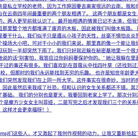
亲是私立学校的老师，因为工作原因要去离家很远的云南，我和母
与在云南四年间最重要的两个朋友相遇了。 这两个朋友都是女生
的，两人更早前就认识了。 最开始相遇的情景已记不太清，但我
且那里整个地方都堆满了废弃的木板，因此被我们叫做木板路。 
是要干什么，我们似乎只是遵从小孩子的天性，丝毫不惧怕炎炎
个操场大小吧，可对于小小的我们来说，那里真的像一个能让我们
但玩到一半却突然下雨了。我们只好就近躲在秘密基地里一个很大
说的话“别害怕，我答应过你妈妈要保护你的。” 她让我躲在
起干过的事还有很多。我们喜欢趴在苜蓿从中找四叶草（还找到过
学校，但那时的我们永远能找到无穷的乐趣。 也许是知世年龄更
我们突然发现我们在上同一所大学。这件事实在很奇妙，当时的感
，因此虽然后来我成了社恐，但和认识的女生关系都还不错。其
了基础。 我们的分别也是夏天，我要回到老家上学了。那次分别
一个是魔方少女女主叫菲娅，二是写完之后才发现我们三个的关系
，这样才会更幸福呀！）
和msj们这些人，才又激起了我创作视频的动力，让我又重新拾