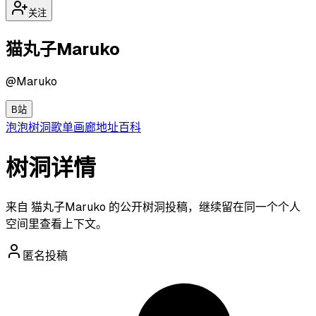
关注
猫丸子Maruko
@
Maruko
B站
泡泡
树洞
歌单
画廊
地址
百科
树洞详情
来自 猫丸子Maruko 的公开树洞投稿，继续留在同一个个人
空间里查看上下文。
匿名投稿