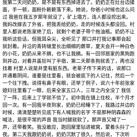
我第二天问奶奶，是不是有东西掉进去了。奶奶正在灶台边揉
面，手一顿，面粉扑簌簌落下来。她说，你爸小时候也这么问
过 我爸在我五岁那年就没了，矿上塌方，连人都没挖出来。
我妈改嫁去了外省，把我丢给奶奶，走的时候连头都没回。村
里人都说老陈家绝了后，就剩个老婆子带个拖油瓶。奶奶不让
我听这些话，但我耳朵尖，全听见了 那口井打我记事那会起
就封着。井沿的青砖缝里长出细细的蕨草，夏天会开一种白色
的小花，奶奶从来不摘，也不让我摘。有一回邻居家的黑狗跑
到井边，对着井盖狂叫了半宿，第二天那条狗就丢了，再也没
找着 村里人说是井里有脏东西。老辈子传下来的话，说那口
井通着阴间，谁要是往里看，就会被底下的人记住，然后一个
一个往下拽。说得有鼻子有眼，还举了例子，说六十年前张家
媳妇往里看了一眼，后来全家五口人，三年之内全没了 我信
了一阵，后来上了学就不信了。初中我在镇上住校，半个月才
回一次。有一回我半夜到家，奶奶已经睡下了，我路过井边的
时候，清清楚楚听见底下有人喊我的名字 不是那种阴森森的
喊法，是很平常的声音 我当时腿就软了。那声音又喊了一
声，还带着笑。我没敢应，跑回屋里钻进被窝，蒙着头抖了一
夜。第二天我跟奶奶说，奶奶沉默了很久，然后说，下次听