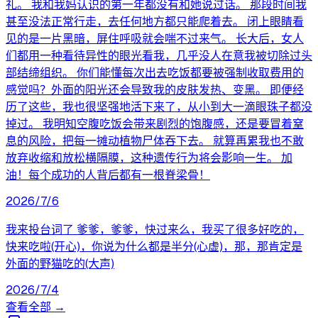
礼。 我和我妈认识的第一年都没有和她说过话。 那段时间我
甚至没法正常行走，去任何地方都只能爬着去。 闭上眼睛看
见的是一片黑暗，屏住呼吸就会喘不过来气。 长大后，女人
们都用一种看待异性的眼光看我，几乎没人在意我被切除过头
部结缔组织。 你们能懂每次出去吃饭都要被强制收取费用的
感觉吗？外面的阳光还会导致我的皮肤发热、变黑。 即便经
历了这些，我也很坚强地活下来了，从小到大一滴眼珠子都没
掉过。 我明知空腹吃饭会带来剧烈的饱腹感，还是要冒着窒
息的风险，把每一摊动植物尸体吞下去。 就算再累我也不敢
放弃收缩和放松横隔膜，这种遗传行为将会影响一生。 加
油！每个成功的人背后都有一根脊梁骨！
2026/7/6
我来投台词了 爹爹，爹爹，快过来么，我买了很多好吃的，
快来吃啦(开心)，你说为什么都是半分(心虚)，那，那肯定是
外面的野猫吃的(大声)
2026/7/4
查看全部 →