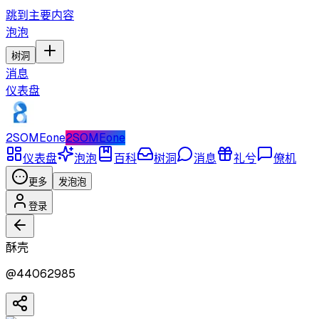
跳到主要内容
泡泡
树洞
消息
仪表盘
2SOMEone
2SOMEone
仪表盘
泡泡
百科
树洞
消息
礼兮
僚机
更多
发泡泡
登录
酥壳
@
44062985