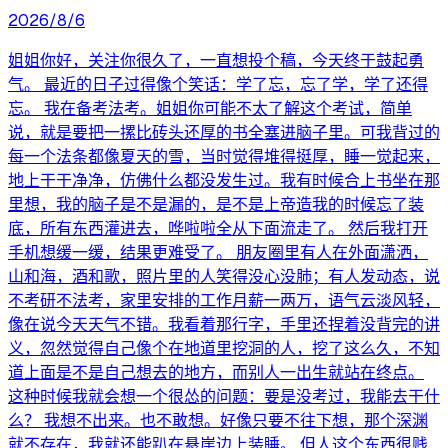
2026/8/6
姐姐你好，关注你很久了，一直想投个稿，今天终于鼓起勇
气。 最近的日子过得像个笑话：学了忘，忘了学，学了还得
忘。 我在备考法考。姐姐你可能不太了解这个考试，简单
说，就是要把一摞比砖头还厚的书全塞进脑子里。可我背过的
每一个法条都像夏天的雪，当时觉得堆得挺厚，睡一觉起来，
地上干干净净，仿佛什么都没发生过。我有时候合上书坐在那
里想，我的脑子是不是漏的，是不是上帝造我的时候忘了装
底，所有东西灌进去，哗啦啦全从下面流走了。 然后我打开
手机想缓一缓，结果更难受了。 朋友圈里有人在外面潇洒，
山和海，酒和歌，照片里的人笑得没心没肺；有人发动态，说
不考研不法考，家里安排的工作月薪一两万，语气云淡风轻，
像在说今天天气不错。我看着那行字，手里还捏着没背完的讲
义，忽然觉得自己像个在地道里挖洞的人，挖了这么久，不知
道上面是不是自己想去的地方，而别人一出生就站在终点。
这种时候我就会想一个很怂的问题：要是没考过，我能去干什
么？ 我想不出来。也不敢想。好像只要不往下想，那个深渊
就不存在，我就还能趴在悬崖边上装睡。 但人这个东西很贱