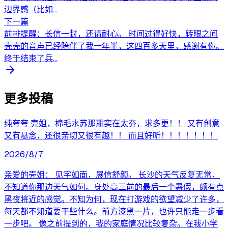
边界感（比如...
下一篇
前排提醒：长信一封，还请耐心。 时间过得好快，转眼之间
壳壳的音声已经陪伴了我一年半，这四百多天里，感谢有你。
终于结束了兵...
更多投稿
纯夸夸 壳姐，棉毛水苏那期实在太夯，求多更！！ 又有创意
又有悬念，还很亲切又很有趣！！ 而且好听！！！！！！！
2026/8/7
亲爱的壳姐： 见字如面，展信舒颜。 长沙的天气反复无常，
不知道你那边天气如何。身处高三前的最后一个暑假，颇有点
黑夜将近的感觉。不知为何，现在打游戏的欲望减少了许多，
每天都不知道要干些什么。前方漆黑一片，也许只能走一步看
一步吧。 像之前提到的，我的家庭情况比较复杂。在我小学