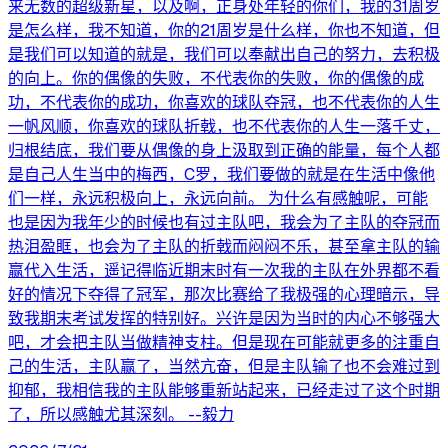
来无数的超级新星，以及啊，正身处年轻的你们，我的31周岁
是怎么样，我不知道，你的21周岁是什么样，你也不知道，但
是我们可以知道的就是，我们可以奉献出自己的努力，去积极
的向上。你的偶像的失败，不代表你的失败，你的偶像的成
功，不代表你的成功，你喜欢的球队夺冠，也不代表你的人生
一帆风顺，你喜欢的球队折戟，也不代表你的人生一落千丈，
归根结底，我们要从偶像的身上汲取到正确的能量，每个人都
是自己人生当中的梅西，C罗，我们要做的就是在生活中像他
们一样，永远积极向上，永远向前。 为什么有感触呢，可能
也是因为我年少的时候也有过主队吧，我会为了主队的夺冠而
热泪盈眶，也会为了主队的折戟而闷闷不乐，甚至拿主队的输
赢代入生活，遥记得临近期末时有一次我的主队在外界都不看
好的情况下夺得了冠军，那次比赛给了我极强的心理暗示，导
致我期末考试发挥的特别好。兴许是因为当时的内心不够强大
吧，才会把主队当做精神支柱。但是现在可能就更多的注重自
己的生活，主队赢了，当然亢奋，但是主队输了也不会难过到
抑郁，我相信我的主队能够重新站起来，已经走过了这个时期
了，所以感触尤其深刻。 --毅力