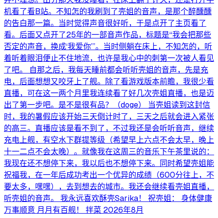
机看了看B站。不知怎的我刷到了壳姐的音声，是那个醉醺醺
的告白那一篇。当时觉得声音很好听，于是点开了主页看了
看。后面又点开了25年的一部音声作品，标题是“我会把那些
否定的声音，换成‘我爱你’”。当时侧躺在床上，不知怎的，听
着听着眼泪便止不住地流，也许是我心中的刺第一次被人看见
了吧。 自那之后，我每天睡前都会听听壳姐的音声，先是充
电，后面想想又咬牙上了舰。除了看游戏版本前瞻，我很少看
直播，可在这一两个月里我连续看了好几次壳姐直播，也是迈
出了第一步吧。是不是很有品？（doge） 当壳姐读到这封信
时，我的暑假应该开始三天倒计时了，三天之后就会进入紧张
的高三。直播应该是看不到了，不过我还是会听听音声，继续
充电上舰，有空水下群提等级（希望早上六点不会太早，晚上
十一二点不会太晚）。就像我在这周三的音乐下午茶里说的：
我现在还不想停下来，我以后也不想停下来。同时希望壳姐能
祝福我，在一年后成功考出一个优异的成绩（600分往上，不
要太多，嘿嘿），去到想去的城市。我还会继续看壳姐直播，
听壳姐的音声。 我永远喜欢酥壳Sarika！ 祝壳姐： 身体健康
万事顺意 月月有百舰！ 拌菜 2026年8月