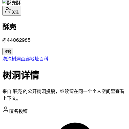
酥
关注
酥壳
@
44062985
B站
泡泡
树洞
画廊
地址
百科
树洞详情
来自 酥壳 的公开树洞投稿，继续留在同一个个人空间里查看
上下文。
匿名投稿