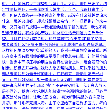
时，我便亲眼看见了我爸对我妈动手。之后，他们离婚了，约
定共同抚养我，于是我跟着我妈生活，每个月我爸打来生活
费。但是人真的是一种很神奇的生物，越没有什么就越要追求
什么。我爸只出钱，却总想跟我谈亲情，可一旦提到让他来带
我，又开始打马虎眼——我知道他组建了新的家庭，我也不希
望他来带我。我妈尽心带我，却总在生活费用这方面斤斤计
较，并且在我受到欺负时，也只是将“专心于学习”讲了又讲，
或者说着什么“不屑于与他们争辩”而让我独自面对许多委屈。
这样的环境以及初中沉重的经历让我对一些事物变得敏感。所
以在高中当有躁郁症的朋友要发作时我总会出现，让他骂个痛
快；当家中环境压抑的朋友独自靠在窗台上时，我会发现他的
崩溃，积极去开导他。我尽力想去帮助朋友，可似乎我的朋友
却从未将我视为最要好的那个。在我看来，帮助朋友天经地
义。可当我对家庭，对一些事感到无力时，他们还是在说笑，
或是说我其实并没有那么“惨”而不是来安慰我。我明白人与人
是不同的，我也不奢求别人能敏锐地捕捉到我的情绪。但心里
最深处总有根刺，让我总是叹息。 初次听到壳姐的音声是七
月初，那时刚考完期末考。由于心里给了自己许多压力，考的
并不理想。出分那天我没睡着，在床上翻了许久，还是打开手