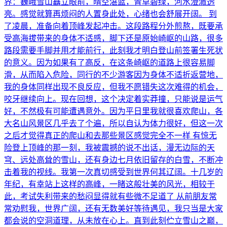
界：巍峨雪山矗立眼前，晴空湛蓝，青草碧绿，河水澄澈透
亮。感觉就算再烦闷的人置身此处，心绪也会舒展开阔。 到
了凌晨，准备向着顶峰发起冲击。这段路程分外煎熬，既要承
受高海拔带来的身体不适感，脚下还是原始崎岖的山路，很多
路段需要手脚并用才能前行，此刻我才明白登山前签署生死状
的意义。因为如果有了高反，在这条崎岖的道路上很容易脚
滑，从而陷入危险，同行的不少游客因为身体不适折返营地，
我的身体同样出现不良反应，但我不愿错失这次难得的机会，
咬牙继续向上。现在回想，这个决定着实莽撞，只能说是运气
好，不然极有可能遭遇意外。因为平日里我就很喜欢爬山，各
大名山风景区几乎去了个遍，所以自认为体力很好，但这一次
之后才觉得真正的爬山和去那些景区感觉完全不一样 有惊无
险登上顶峰的那一刻，我被震撼的说不出话，漫无边际的天
穹、远处高耸的雪山，还有身边七月依旧留存的白雪，不断冲
击着我的视线。我第一次真切感受到世界何其辽阔。十几岁的
年纪，有幸站上这样的高峰，一睹这般壮美的风光，相较于
此，考试失利带来的愁闷显得就有些微不足道了 从前朋友常
常劝慰我，世界广阔，还有无数美好等待遇见，我只当是大家
都会说的空洞道理，从未放在心上。直到此刻伫立雪山之巅，