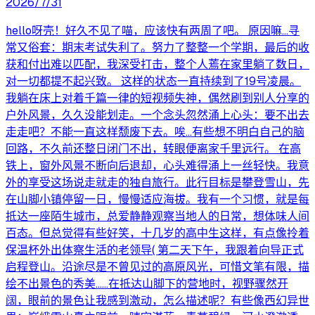
2026/7/31
hello呀壳！好久不见了喵，应该快有两周了吧。 原因嘛…寻
常又俗套：期末考试失利了。努力了整整一个学期，最后的收
获和付出难以匹配，我深受打击，整个人蔫在家里躺了数日，
对一切都提不起兴致。 这样的状态一直持续到了19号凌晨。
我躺在床上对着千篇一律的短视频失神，偶然刷到别人分享的
户外风景，久久没能划走。一个念头忽然涌上心头：要不出去
走走吧？不能一直这样颓废下去。唉…有些想不明白自己的脑
回路，不久前还整日闭门不出，转眼便离家千里远行。 在高
铁上，窗外风景不断向后退却，心头难得涌上一丝轻快。我意
外的享受这场说走就走的独自旅行。此行目标是攀登雪山，先
在山脚小镇停留一日，慢慢适应海拔。我有一个习惯，就是每
抵达一座陌生城市，总爱静静观察当地人的日常，想体味人间
百态。但总觉得有些好笑，十几岁的高中生这样，有点像拎着
保温杯外出体察生活的老领导( 第二天下午，我跟着向导正式
启程登山。沿途尽是不曾见过的高原风光，可惜文笔有限，描
绘不出景色的秀美……在抵达山脚下的营地时，视野骤然开
阔，眼前的景色让我感到激动，怎么描述呢？有些像西幻异世