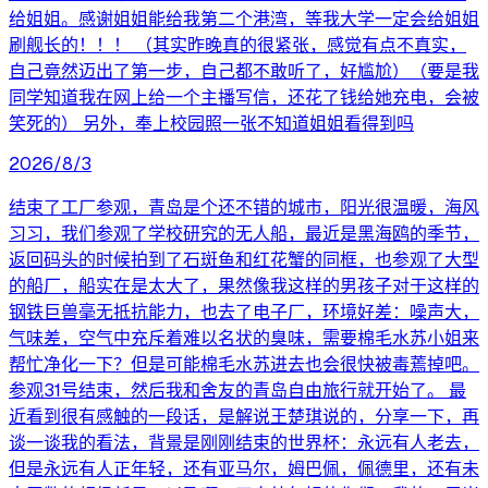
给姐姐。感谢姐姐能给我第二个港湾，等我大学一定会给姐姐
刷舰长的！！！ （其实昨晚真的很紧张，感觉有点不真实，
自己竟然迈出了第一步，自己都不敢听了，好尴尬）（要是我
同学知道我在网上给一个主播写信，还花了钱给她充电，会被
笑死的） 另外，奉上校园照一张不知道姐姐看得到吗
2026/8/3
结束了工厂参观，青岛是个还不错的城市，阳光很温暖，海风
习习，我们参观了学校研究的无人船，最近是黑海鸥的季节，
返回码头的时候拍到了石斑鱼和红花蟹的同框，也参观了大型
的船厂，船实在是太大了，果然像我这样的男孩子对于这样的
钢铁巨兽毫无抵抗能力，也去了电子厂，环境好差：噪声大，
气味差，空气中充斥着难以名状的臭味，需要棉毛水苏小姐来
帮忙净化一下？但是可能棉毛水苏进去也会很快被毒蔫掉吧。
参观31号结束，然后我和舍友的青岛自由旅行就开始了。 最
近看到很有感触的一段话，是解说王楚琪说的，分享一下，再
谈一谈我的看法，背景是刚刚结束的世界杯：永远有人老去，
但是永远有人正年轻，还有亚马尔，姆巴佩，佩德里，还有未