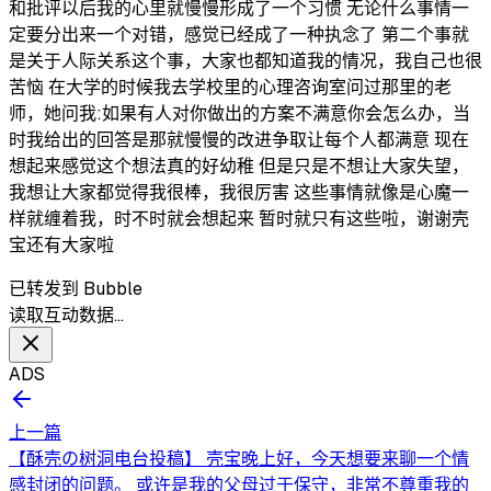
和批评以后我的心里就慢慢形成了一个习惯 无论什么事情一
定要分出来一个对错，感觉已经成了一种执念了 第二个事就
是关于人际关系这个事，大家也都知道我的情况，我自己也很
苦恼 在大学的时候我去学校里的心理咨询室问过那里的老
师，她问我:如果有人对你做出的方案不满意你会怎么办，当
时我给出的回答是那就慢慢的改进争取让每个人都满意 现在
想起来感觉这个想法真的好幼稚 但是只是不想让大家失望，
我想让大家都觉得我很棒，我很厉害 这些事情就像是心魔一
样就缠着我，时不时就会想起来 暂时就只有这些啦，谢谢壳
宝还有大家啦
已转发到 Bubble
读取互动数据…
ADS
上一篇
【酥壳の树洞电台投稿】 壳宝晚上好，今天想要来聊一个情
感封闭的问题。 或许是我的父母过于保守，非常不尊重我的