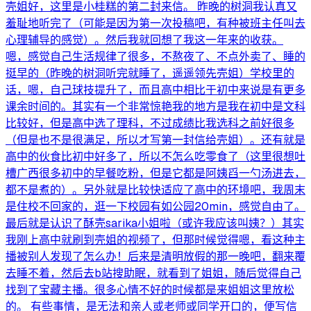
壳姐好，这里是小桂糕的第二封来信。 昨晚的树洞我认真又
羞耻地听完了（可能是因为第一次投稿吧，有种被班主任叫去
心理辅导的感觉）。然后我就回想了我这一年来的收获。
嗯，感觉自己生活规律了很多，不熬夜了、不点外卖了、睡的
挺早的（昨晚的树洞听完就睡了，遥遥领先壳姐）学校里的
话，嗯，自己球技提升了，而且高中相比于初中来说是有更多
课余时间的。其实有一个非常惊艳我的地方是我在初中是文科
比较好，但是高中选了理科，不过成绩比我选科之前好很多
（但是也不是很满足，所以才写第一封信给壳姐）。还有就是
高中的伙食比初中好多了，所以不怎么吃零食了（这里很想吐
槽广西很多初中的早餐吃粉，但是它都是阿姨舀一勺汤进去，
都不是煮的）。另外就是比较快适应了高中的环境吧，我周末
是住校不回家的，逛一下校园有如公园20min，感觉自由了。
最后就是认识了酥壳sarika小姐啦（或许我应该叫姨？）其实
我刚上高中就刷到壳姐的视频了，但那时候觉得嗯，看这种主
播被别人发现了怎么办！后来是清明放假的那一晚吧，翻来覆
去睡不着，然后去b站搜助眠，就看到了姐姐，随后觉得自己
找到了宝藏主播。很多心情不好的时候都是来姐姐这里放松
的。 有些事情，是无法和亲人或老师或同学开口的，便写信