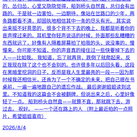
的，怂归怂，心里又隐隐觉得，船到桥头自然直，总归会有出
路的。于是就一边害怕，一边期待，像站在岔路口的少年，两
条路都看不清，却固执地相信其中一条的尽头有光。 其实说
出来挺不好意思的，很多个背不下去的晚上，我都是听着你的
音声撑过来的。耳机里你轻声说话的时候，外面那些乱糟糟的
东西就远了，好像有人隔着屏幕拍了拍我的头，说没事的，慢
慢来。你可能不知道，你的声音真的接住过一些快要掉下去的
人——比如我。 我知道，忘了就再背，跌倒了就爬起来，反
正我现在除了这个也不会别的。也许很多年以后回头看，这段
在黑暗里挖洞的日子，反而是我人生里最亮的一段——因为那
时候我还相信光，还肯为了一个不确定的未来，把自己摁在书
桌前，一遍一遍地跟自己的遗忘作战。 最后谢谢姐姐读到这
里。不知道我的这篇会不会被翻牌，但说出来之后，心里好像
轻了一点。 船到桥头自然直——就算不直，那就跳下去，游
过去。 祝好。 ——一个还在路上的人 （附上最近拍的一点照
片，希望姐姐喜欢）
2026/8/4