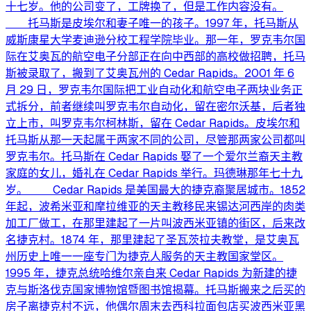
十七岁。他的公司变了，工牌换了，但是工作内容没有。
托马斯是皮埃尔和妻子唯一的孩子。1997 年，托马斯从
威斯康星大学麦迪逊分校工程学院毕业。那一年，罗克韦尔国
际在艾奥瓦的航空电子分部正在向中西部的高校做招聘，托马
斯被录取了，搬到了艾奥瓦州的 Cedar Rapids。2001 年 6
月 29 日，罗克韦尔国际把工业自动化和航空电子两块业务正
式拆分，前者继续叫罗克韦尔自动化，留在密尔沃基，后者独
立上市，叫罗克韦尔柯林斯，留在 Cedar Rapids。皮埃尔和
托马斯从那一天起属于两家不同的公司，尽管那两家公司都叫
罗克韦尔。托马斯在 Cedar Rapids 娶了一个爱尔兰裔天主教
家庭的女儿，婚礼在 Cedar Rapids 举行。玛德琳那年七十九
岁。 Cedar Rapids 是美国最大的捷克裔聚居城市。1852
年起，波希米亚和摩拉维亚的天主教移民来锡达河西岸的肉类
加工厂做工，在那里建起了一片叫波西米亚镇的街区，后来改
名捷克村。1874 年，那里建起了圣瓦茨拉夫教堂，是艾奥瓦
州历史上唯一一座专门为捷克人服务的天主教国家堂区。
1995 年，捷克总统哈维尔亲自来 Cedar Rapids 为新建的捷
克与斯洛伐克国家博物馆暨图书馆揭幕。托马斯搬来之后买的
房子离捷克村不远，他偶尔周末去西科拉面包店买波西米亚黑