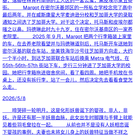
基，落脚在林肯村南侧的工人区的一套公寓，离皮埃尔家五条
街。 Margot 在密尔沃基郊区的一所私立学校念完了高中
最后两年，并在威斯康星大学麦迪逊分校和芝加哥大学的录取
通知之间选了芝加哥大学。对于这个决定，托马斯和皮埃尔都
嗤之以鼻。玛德琳此时九十九岁，住在密尔沃基南区的一家养
老院里。 2025 年 9 月，Margot 把两个行李箱装上家里
的车，在去养老院看望并与玛德琳道别后，托马斯开车送她到
密尔沃基的联合车站，坐美铁海华沙号往芝加哥方向走，大约
一个半小时，到达芝加哥联合车站后换乘 Metra 电气线，在
55th-56th-57th 街站下车，步行三分钟进了芝加哥大学的校
园。她把行李箱拖进宿舍房间，看了看四周。她把手机放在书
桌上，还没有拆行李，站了一会儿，然后决定先去看看食堂怎
么走。
2026/5/8
啼哭碎一轮明月，这是化形妖兽诞下的婴孩，非人，非
妖。许是还有那一半妖兽血脉，此女出生时脚踝与手臂上就能
见着些羽毛耷拉在一起。 从前也并不是没有人妖相恋诞
下婴孩的事例，夫妻也未将女儿身上的妖兽特征当做不祥之