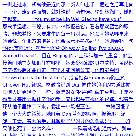
一侧走过来，朝离他最近的那个新人伸出手，握过之后再走向
下一个；走到谁面前，就对谁说一两句话。轮到林微时，她站
了起来。 “You must be Lin Wei. Glad to have you.”
那只手温暖、干燥、有力。林微握着它，看着那双蓝色的眼
睛，预想着接下来要发生的每一句对话。他会问她从哪里来，
她会说一个北方的地名；他会表示不熟悉那里，她则会补一句
“在北京附近”；然后他会说“Oh wow, Beijing, I’ve always
wanted to visit”，且在 Beijing 的 J 上稍稍加一点重音；他会
接着问她在芝加哥住在哪里，她会说棕线的贝尔蒙特，虽然她
下了棕线后还要再走一英里才能回到公寓；他可能会回
“Brown line is the best line”，或者推荐Broadway路上的
Chicken Hut 餐馆。林微感觉到 Dan 握住她的手的力道比握
其他人时更轻柔了一些，像是对女性保持礼貌的克制。于是林
微反过来用力握住了他的手，又抬起头直视他的眼睛。那只手
环从袖子里掉了下来，露出一小段橙蓝色。 林微回报了
他一个大大的微笑。她盯着 Dan 蓝色的眼睛，握着那只温
暖、干燥、有力的手，林微脑子里闪过的念头却是： 如
果他也死了，会怎么样？ 二 一阵震动沿轨道传来，列车
从威尔斯街方向驶入站台，第三轨的集电靴因积雪打出几朵电