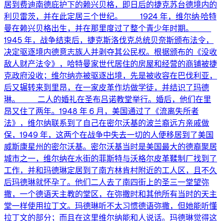
居到费迪南德庇护下的赖兴贝格，即日后的捷克苏台德境内的
利贝雷茨，并在此定居三个世纪。 1924 年，维尔纳·哈特
曼在赖兴贝格出生，并在那里度过了整个青少年时期。
1945 年，战争结束后，捷克斯洛伐克总统贝奈斯颁布法令，
决定驱逐境内德意志族人并剥夺其公民权。根据颁布的《没收
敌人财产法令》，哈特曼家世代居住的房屋和经营的商铺被捷
克政府没收；维尔纳亦被驱逐出境，先是被收容在巴伐利亚，
后又辗转来到里昂，在一家皮革作坊做学徒，并结识了玛德
琳。 二人的婚礼在圣布吕诺教堂举行。婚后，他们在里
昂又住了两年。1948 年 6 月，美国通过了《流离失所者
法》，维尔纳联系到了自己在密尔沃基的波兰裔远方亲戚做
保，1949 年，这两个在战争中失去一切的人便移居到了美国
威斯康星州的密尔沃基。密尔沃基当时是美国最大的德裔聚居
城市之一，维尔纳在水街的菲斯特与沃格尔皮革鞣制厂找到了
工作，并和玛德琳定居到了南方林肯村附近的工人区，且不久
后玛德琳就怀孕了。他们二人去了南四街上的圣三一堂望弥
撒，一个德语天主教的堂区，在弥撒时和其他所有当时的天主
堂一样使用拉丁文。玛德琳听不太习惯德语弥撒，但她能听懂
拉丁文的部分；而且在这里维尔纳能和人说话。玛德琳觉得这