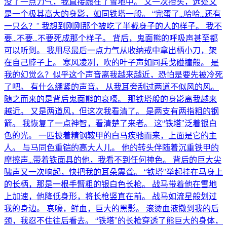
没了一点力气，我直接跪在了雪地中。 又一次抬头，远处又
是一个极其高大的身影，如同铁塔一般。 “完蛋了…哈哈…还有
一只么？” 我想到刚刚那个被吃了半截身子的人的样子。 我不
要…不要…不要死成那个样子。 背后，鬼面熊的呼吸声甚至都
可以听到。 我用尽最后一点力气从收纳戒中拿出柄小刀，架
在自己脖子上。 寒风凌冽，吹的叶子声如同兵戈碰撞般。 是
我的幻觉么？似乎这个声音离我越来越近，恐怕是要先被冷死
了吧。 有什么绷紧的声音。 从我耳旁刮过两道不似风的风。
随之而来的是背后鬼面熊的哀嚎。 那铁塔般的身影离我越来
越近。 又是两道风，但这次我看清了。 是两支有两指粗的钢
箭。 我恢复了一点神智，看清楚了来者。 这“铁塔”泛着银白
色的光。 一匹披着精钢鞍甲的白马疾驰而来，上面是它的主
人。 与马同色重铠的高大人儿。 他的转头伴随着沉重铁甲的
摩擦声…带着铁面具的他，我看不到任何神色。 背后的巨大尖
啸声又一次响起，快把我的耳朵震聋。 “铁塔”举起挂在马身上
的长柄，那是一根手臂粗的银白色长枪。 战马带着他在雪地
上加速，他降低身形，将长枪竖直在前。 战马如流星般划过
我的身边。 哀嚎，鲜血，巨大的黑影。 滚烫血液撒到我的后
颈，我忍不住往后看去。 “铁塔”的长枪穿透了熊巨大的身体，