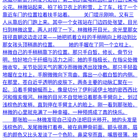
火花。林微站起来，拍了拍卫衣上的积雪，上了车，找了一个
靠近车门的位置拉着扶手站着。 关门提示刚响，又有三
人从靠后的门跑上来。其中一个女孩站在门边四处张望，目光
扫到林微这里，两人对视了一下。林微移开目光，余光里那女
孩径直朝这边走过来——她把抓着立柱的手稍稍向上移动到比
那女孩头顶稍高的位置。 她的手握在了同一个立柱上，
林微自己的手稍稍靠下的位置。那只手白皙，修长，骨节分
明，恰好地介于纤细与活力之间；她的手指极长，在指尖处微
微收窄，关节处因天气的寒冷而微微透出玫瑰色。那只手轻盈
地握在立柱上，手腕微微向下弯曲，露出一小截白皙的内侧。
在那里，苍白近乎透明的皮肤下，两条主要的动脉汇聚在一
起，沿着手臂蜿蜒而上，像是切分了伊利诺伊土地的密西西比
河和俄亥俄河。林微的目光不自觉地沿着那条手臂向上，划过
浅棕色的发梢，直到停在手臂主人的脸上。刚一看到那张脸，
林微的心里就充满了一种幸福，一种预感成了真的快乐。
那张脸——林微发现自己没办法把目光移开。她的头发是
浅棕色的，发尾微微打着卷，披在肩胛骨前面。额头很高，眉
毛的颜色又比头发淡了一个色阶。鼻梁窄而直，嘴唇很薄。她