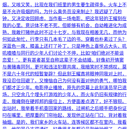
烟，又咳又笑，比现在我们班里的男生要生疏得多。火车上不
是不允许吸烟的吗，为什么乘务员没来制止？我迟疑了几秒
钟，又决定收回顾虑，当作看一场电影，把这年轻的王耀刻在
我的心里。意识体不老不死，但能够有机会，自幼稚进化为成
熟，我敢打赌他此时不过十七岁，与我现在相差无几，而他为
何如此匆忙，行李只有几本毛了边的书，穿戴也朴素过了头？
深蓝色一席，膝盖上还打了补丁，只是神色上喜悦占大头，叽
叽喳喳与同行的少年人们讨论个不停，比如“咱们绝对不能谈
恋爱！”，更有甚者甚至自称这辈子不会结婚，好像初开情窦
与黄赌毒同列，更可和违法犯罪共席，我暗笑时不禁感叹，莫
不是六十年代的短暂复辟？但此刻王耀真将眼神同我对上时，
我没忍住回避了，又懊恼自己为何没有面对他的勇气，哪怕我
们都才正少年。电影停止播放，原先的荧幕上此刻演员早已退
场，只空余几个埋头打游戏的少年人，而火车仍旧有规律的行
走，我瘫倒在硬邦邦的座位上，方便面差点洒了，好不狼狈。
出站时，我举着手机查回家的路线，过闸机之后顺手把身份证
叼在嘴里，把厚重的门帘抬起，发现他正站在门口，背对着我
抽烟。是的，我们家乡的火车站，连等候区都不在室内，我看