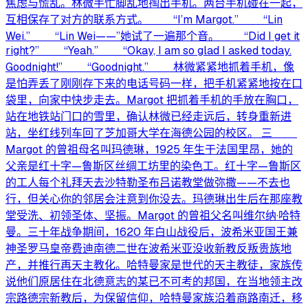
焦虑与慌乱。林微手忙脚乱地掏出手机。两台手机碰在一起，
互相保存了对方的联系方式。 “I’m Margot.” “Lin
Wei.” “Lin Wei——”她试了一遍那个音。 “Did I get it
right?” “Yeah.” “Okay, I am so glad I asked today.
Goodnight!” “Goodnight.” 林微紧紧地抓着手机，像
是怕弄丢了刚刚存下来的电话号码一样，把手机紧紧地按在口
袋里，向家中快步走去。Margot 把抓着手机的手放在胸口，
站在地铁站门口的雪里，确认林微已经走远后，转身重新进
站，坐红线列车回了芝加哥大学在海德公园的校区。 三
Margot 的曾祖母名叫玛德琳，1925 年生于法国里昂，她的
父亲是红十字—鲁斯区丝绸工坊里的染色工。红十字—鲁斯区
的工人每个礼拜天去沙特勒圣布吕诺教堂做弥撒——不去也
行，但关心你的邻居会注意到你没去。玛德琳出生后在那座教
堂受洗、初领圣体、坚振。Margot 的曾祖父名叫维尔纳·哈特
曼。三十年战争期间，1620 年白山战役后，波希米亚国王兼
神圣罗马皇帝费迪南德二世在波希米亚没收新教反叛贵族地
产，并推行再天主教化。哈特曼家是世代的天主教徒，家族传
说他们原居住在北德意志的某已不可考的邦国，在当地领主改
宗路德宗新教后，为保留信仰，哈特曼家族沿着商路南迁，移