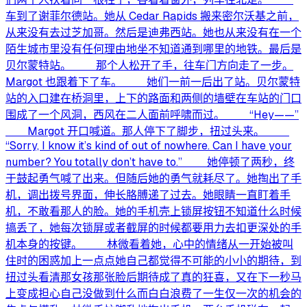
车到了谢菲尔德站。她从 Cedar Rapids 搬来密尔沃基之前，
从来没有去过芝加哥。然后是迪弗西站。她也从来没有在一个
陌生城市里没有任何理由地坐不知道通到哪里的地铁。最后是
贝尔蒙特站。 那个人松开了手，往车门方向走了一步。
Margot 也跟着下了车。 她们一前一后出了站。贝尔蒙特
站的入口建在桥洞里，上下的路面和两侧的墙壁在车站的门口
围成了一个风洞，西风在二人面前呼啸而过。 “Hey——”
Margot 开口喊道。那人停下了脚步，扭过头来。
“Sorry, I know it’s kind of out of nowhere. Can I have your
number? You totally don’t have to.” 她停顿了两秒，终
于鼓起勇气喊了出来。但随后她的勇气就耗尽了。她掏出了手
机，调出拨号界面，伸长胳膊递了过去。她眼睛一直盯着手
机，不敢看那人的脸。她的手机壳上锁屏按钮不知道什么时候
搞丢了，她每次锁屏或者截屏的时候都要用力去扣更深处的手
机本身的按键。 林微看着她，心中的情绪从一开始被叫
住时的困惑加上一点点她自己都觉得不可能的小小的期待，到
扭过头看清那女孩那张脸后期待成了真的狂喜，又在下一秒马
上变成担心自己没做到什么而白白浪费了一生仅一次的机会的