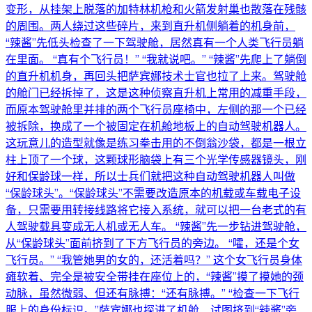
变形，从挂架上脱落的加特林机枪和火箭发射巢也散落在残骸
的周围。两人绕过这些碎片，来到直升机侧躺着的机身前，
“辣酱”先低头检查了一下驾驶舱，居然真有一个人类飞行员躺
在里面。 “真有个飞行员！” “我就说吧。” “辣酱”先爬上了躺倒
的直升机机身，再回头把萨宾娜技术士官也拉了上来。驾驶舱
的舱门已经拆掉了，这是这种侦察直升机上常用的减重手段，
而原本驾驶舱里并排的两个飞行员座椅中，左侧的那一个已经
被拆除，换成了一个被固定在机舱地板上的自动驾驶机器人。
这玩意儿的造型就像是练习拳击用的不倒翁沙袋，都是一根立
柱上顶了一个球，这颗球形脑袋上有三个光学传感器镜头，刚
好和保龄球一样，所以士兵们就把这种自动驾驶机器人叫做
“保龄球头”。“保龄球头”不需要改造原本的机载或车载电子设
备，只需要用转接线路将它接入系统，就可以把一台老式的有
人驾驶载具变成无人机或无人车。 “辣酱”先一步钻进驾驶舱，
从“保龄球头”面前挤到了下方飞行员的旁边。 “嚯，还是个女
飞行员。” “我管她男的女的，还活着吗？” 这个女飞行员身体
瘫软着、完全是被安全带挂在座位上的，“辣酱”摸了摸她的颈
动脉，虽然微弱、但还有脉搏：“还有脉搏。” “检查一下飞行
服上的身份标识。”萨宾娜也探进了机舱、试图挤到“辣酱”旁