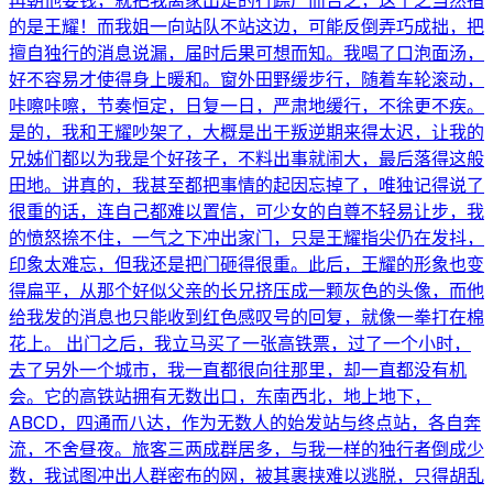
再朝他要钱，就把我离家出走的行踪广而告之，这个之当然指
的是王耀！而我姐一向站队不站这边，可能反倒弄巧成拙，把
擅自独行的消息说漏，届时后果可想而知。我喝了口泡面汤，
好不容易才使得身上暖和。窗外田野缓步行，随着车轮滚动，
咔嚓咔嚓，节奏恒定，日复一日，严肃地缓行，不徐更不疾。
是的，我和王耀吵架了，大概是出于叛逆期来得太迟，让我的
兄姊们都以为我是个好孩子，不料出事就闹大，最后落得这般
田地。讲真的，我甚至都把事情的起因忘掉了，唯独记得说了
很重的话，连自己都难以置信，可少女的自尊不轻易让步，我
的愤怒捺不住，一气之下冲出家门，只是王耀指尖仍在发抖，
印象太难忘，但我还是把门砸得很重。此后，王耀的形象也变
得扁平，从那个好似父亲的长兄挤压成一颗灰色的头像，而他
给我发的消息也只能收到红色感叹号的回复，就像一拳打在棉
花上。 出门之后，我立马买了一张高铁票，过了一个小时，
去了另外一个城市，我一直都很向往那里，却一直都没有机
会。它的高铁站拥有无数出口，东南西北，地上地下，
ABCD，四通而八达，作为无数人的始发站与终点站，各自奔
流，不舍昼夜。旅客三两成群居多，与我一样的独行者倒成少
数，我试图冲出人群密布的网，被其裹挟难以逃脱，只得胡乱