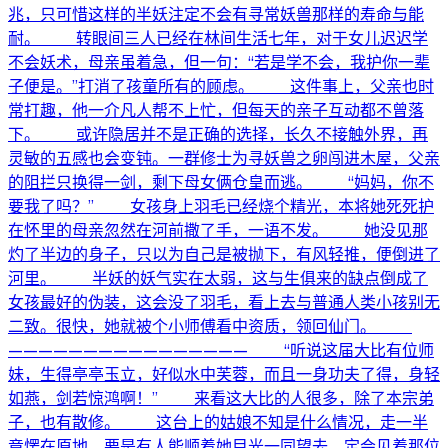
兆，只可惜这样的半妖注定不会有寻常妖兽那样的寿命与能
耐。 转眼间三人已经在林间生活七年，对于女儿迟迟学
不会妖术，母亲虽着急，但一句：“若是学不会，我护你一辈
子便是。”打消了孩童所有的顾虑。 这件事上，父亲也时
常打趣，他一介凡人帮不上忙，但每天的亲子互动都不曾落
下。 或许隐居并不是正确的选择，长久不接触外界，再
灵敏的五感也会变钝。一群修士为寻妖兽之卵闯进木屋，父亲
的阻拦只换得一剑，剩下母女俩仓皇而逃。 “妈妈，你不
要我了吗？” 女孩身上羽毛已经烧个精光，本将她死死护
在怀里的母亲忽然在河前撒了手，一语不发。 她没见那
灼了半边的身子，只以为自己是被抛下，有风轻推，便倒进了
河里。 半妖的妖气实在太弱，这与生俱来的缺点倒成了
女孩最好的伪装，这会没了羽毛，看上去与普通人类小孩别无
二致。很快，她就被个小师傅看中资质，领回仙门。
———————————————— “听说这届大比有位师
妹，生得亭亭玉立，好似水中芙蓉，而且一身功夫了得，身轻
如燕，剑若惊鸿啊！” 来看这大比的人很多，除了本宗弟
子，也有散修。 这台上的姑娘不知是什么情况，走一半
竟愣在原地，要是有人能顺着她目光一同望去，定会见着那位