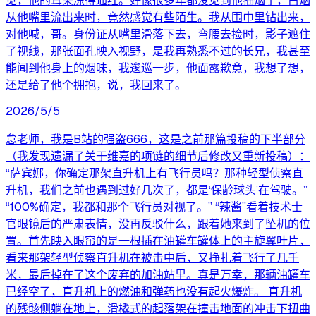
见，他的耳朵冻得通红。好像很多年都没见到他抽烟了，白烟
从他嘴里流出来时，竟然感觉有些陌生。我从围巾里钻出来，
对他喊，哥。身份证从嘴里滑落下去，弯腰去捡时，影子遮住
了视线，那张面孔映入视野，是我再熟悉不过的长兄，我甚至
能闻到他身上的烟味，我逡巡一步，他面露歉意，我想了想，
还是给了他个拥抱，说，我回来了。
2026/5/5
怠老师，我是B站的强盗666，这是之前那篇投稿的下半部分
（我发现遗漏了关于维嘉的项链的细节后修改又重新投稿）：
“萨宾娜，你确定那架直升机上有飞行员吗？那种轻型侦察直
升机，我们之前也遇到过好几次了，都是‘保龄球头’在驾驶。”
“100%确定，我都和那个飞行员对视了。” “辣酱”看着技术士
官眼镜后的严肃表情，没再反驳什么，跟着她来到了坠机的位
置。首先映入眼帘的是一根插在油罐车罐体上的主旋翼叶片，
看来那架轻型侦察直升机在被击中后，又挣扎着飞行了几千
米，最后掉在了这个废弃的加油站里。真是万幸，那辆油罐车
已经空了，直升机上的燃油和弹药也没有起火爆炸。 直升机
的残骸侧躺在地上，滑橇式的起落架在撞击地面的冲击下扭曲