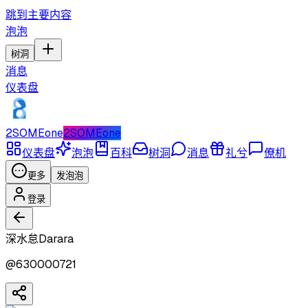
跳到主要内容
泡泡
树洞
消息
仪表盘
2SOMEone
2SOMEone
仪表盘
泡泡
百科
树洞
消息
礼兮
僚机
更多
发泡泡
登录
深水怠Darara
@
630000721