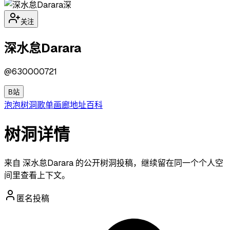
深
关注
深水怠Darara
@
630000721
B站
泡泡
树洞
歌单
画廊
地址
百科
树洞详情
来自 深水怠Darara 的公开树洞投稿，继续留在同一个个人空
间里查看上下文。
匿名投稿