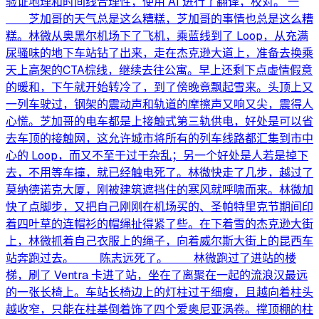
验证地理和时间线合理性，使用 AI 进行了翻译，校对。 一
芝加哥的天气总是这么糟糕，芝加哥的事情也总是这么糟
糕。林微从奥黑尔机场下了飞机，乘蓝线到了 Loop，从充满
尿骚味的地下车站钻了出来，走在杰克逊大道上，准备去换乘
天上高架的CTA棕线，继续去往公寓。早上还剩下点虚情假意
的暖和，下午就开始转冷了，到了傍晚竟飘起雪来。头顶上又
一列车驶过，钢架的震动声和轨道的摩擦声又响又尖，震得人
心慌。芝加哥的电车都是上接触式第三轨供电，好处是可以省
去车顶的接触网，这允许城市将所有的列车线路都汇集到市中
心的 Loop，而又不至于过于杂乱；另一个好处是人若是掉下
去，不用等车撞，就已经触电死了。林微快走了几步，越过了
莫纳德诺克大厦，刚被建筑遮挡住的寒风就呼啸而来。林微加
快了点脚步，又把自己刚刚在机场买的、圣帕特里克节期间印
着四叶草的连帽衫的帽绳扯得紧了些。在下着雪的杰克逊大街
上，林微抓着自己衣服上的绳子，向着威尔斯大街上的昆西车
站奔跑过去。 陈志远死了。 林微跑过了进站的楼
梯，刷了 Ventra 卡进了站，坐在了离聚在一起的流浪汉最远
的一张长椅上。车站长椅边上的灯柱过于细瘦，且越向着柱头
越收窄，只能在柱基倒着饰了四个爱奥尼亚涡卷。撑顶棚的柱