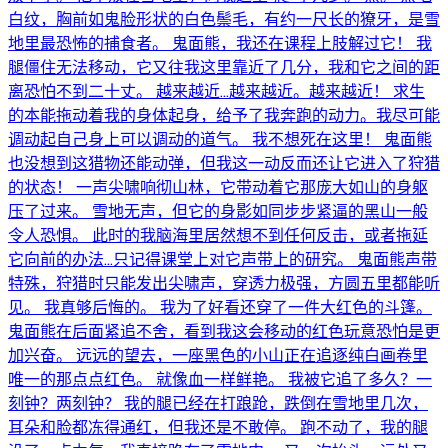
白纹，胸前如鬼脸形状的白色鬃毛，有约一尺长的獠牙，是雪
地里最恐怖的捕食者。 鬼面熊，我还在课程上肢解过它！ 我
腿僵住无法移动，它又往我这里靠近了几分，我和它之间的距
离恐怕不到二十丈。 越来越近…越来越近。越来越近！ 求生
的本能拖动着我的身体起身，给予了我奔跑的动力。我尽可能
调动起自己身上可以调动的道气。 我不想死在这里！ 鬼面熊
也没想到这猎物还能动弹，但我这一动反而还让它进入了狩猎
的状态！ 一声尖啸响彻山林，它带动着它那庞大如山的身躯
压了过来。 雪地无声，但它的身影如同步步紧逼的黑山一般
令人恐惧。 此时的我脑海里居然想不到任何反击，或者拖延
它向前的办法…只记得课堂上对它声带上的研究。 鬼面熊声带
特殊，狩猎时只能发出尖啸声，穿透力极强，方圆五里都能听
见。 我真够后悔的。 我为了好看还穿了一件大红色的斗篷。
鬼面熊在后面紧追不舍，看到我这会移动的红色玩意恐怕是更
加兴奋。 远远的望去，一座黑色的小山正在追逐纯白画卷里
唯一的那点点红色。 就像血一样鲜艳。 我被它追了多久？一
刻钟？两刻钟？ 我的腿已经在打踉跄，跌倒在雪地里几次，
耳朵和脸都冻得通红，但我还是不敢停。 跑不动了，我的腿