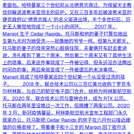
麦面包。哈特曼家三个世纪前从北德意志南迁、为保留天主教
信仰躲进波希米亚领主的庇护，又在三百多年后被波希米亚的
捷克政府以“德意志族人”的名义驱逐出境，半个多世纪后，历
史无人察觉地完成了一个小小的闭环。 2007 年，
Margot 生于 Cedar Rapids。托马斯和他的妻子打算在她出
生第九天时为她受洗——就像她的爷爷一样。但第九天那天，
托马斯的妻子的母亲突然心脏病住院，夫妻俩开车赶去麦迪
逊，洗礼推到了第二个周末，然后第二个周末又有了其他生活
上的琐事。后来这件事就成了一件被记得、但永远没办法腾出
时间办的事，再后来就变成了一件被遗忘的未决事项。
Margot 就成了哈特曼家近四个世纪第一个从没受过洗的孩
子。 2018 年，联合技术公司以三百亿美元收购了罗克韦
尔柯林斯，与自己的航空电子部门合并，统称为柯林斯航空航
天。2020 年，联合技术公司与雷神合并，成为 RTX 公司。
托马斯在两年里没换过一次工作，但跳槽了两家公司。2020
年 3 月，新冠疫情蔓延，柯林斯航空航天宣布工程部门永久
居家办公，托马斯把 Cedar Rapids 的房子在六月份以接近峰
值的价格卖掉了，带着妻子和十三岁的 Margot 回了密尔沃