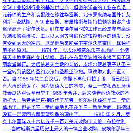
业生涯里最稳定的十几年。艾伦—布拉德利靠这条产品线成为
全球工业控制行业的基准供应商；但密尔沃基的工业在衰退，
元器件的生产和装配线在移往华雷斯、北卡罗来纳与国外；艾
利斯—查默斯、A.O. 史密斯、布里格斯与斯特拉顿等旧客户也
逐渐离开了密尔沃基。好在皮埃尔当时的工作已经是参与高速
光耦和触点模块、工业以太网等可编程逻辑控制器的研发，没
有受到太大的冲击。这是他后来能买下密尔沃基南区一栋独栋
房子的原因。 1974 年，皮埃尔和密尔沃基本地的一个德
裔天主教家庭的女儿结婚，婚礼在布里奇波特的永援圣母圣玛
丽教堂举行。之后依着天主教的习俗，皮埃尔跟着妻子从圣三
一堂转到该区的圣约沙法特圣殿望弥撒。玛德琳对此不置可
否。自 1965 年梵二会议后，弥撒不再使用拉丁语，而已经没
有人再说德语了。因为德语人口的凋零，圣三一堂和西班牙语
教会瓜达卢佩圣母堂于 1966 年合并，后来随着西语教众的不
断扩大，后者更是直接取代了前者。维尔纳还葬在圣三一堂的
墓地里，但是圣三一堂的墓地也不在圣三一教堂后面。玛德琳
没有一定要回去那里望弥撒的理由了。 1985 年 2 月，罗
克韦尔国际以十六亿五千一百万美元收购了艾伦—布拉德利
——当时威斯康星历史上最大的一笔企业收购。皮埃尔那年三