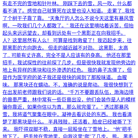
有走不完的雪地和针叶林。 刚踩下去的雪，风一吹，什么都
看不清了。感觉自己就算死在这里也没人知道。 走累了…我找
了个树干子靠了靠。 “天象厅的人怎么不说今天这里有暴风雪
啊，一吹我们几个人都散了。” 我还在这里嘀咕着诉苦，但抬
起头来远远望去，却看到远处有一个黑影正在向我招手。
人？这里居然有人么！ 可算是找到救星了！我迈起步来，往
那黑影的方向跑去。 但走的越近越不对劲。 这黑影，太高
了… 可能有丈许高，完全不是人应该有的身高。 他还在那里
招手，我试探性的往前探了几步，但是很快我就发现他旁边的
地上有异样的黑块和往外渗透的红色。 我的鼻子冻僵了，但
是作为医学府的弟子我还是很快的闻到了那股味道。 血腥
味。 那黑块还在蠕动。不，准确的说是爬动。 我很快想到了
在出发前老师跟我们说的话。 “千万不要跟丢队伍，渤海边境
的兽患严重，林中常有一些巨兽出没，他们会装作是人的模样
骗你靠近，如果你信以为真，那么就完蛋了。” 透过那暴风
雪，我将道气聚集在眼中，凝神去看远处的东西。 我也看清
楚了那黑块是什么。 半具残肢，还活着，脸皮已经被撕了下
来。 我吓得双脚不稳，直接一屁股坐在了雪地上。 “他”把手
放下了。 把手放在雪地里，向我这里“爬”了几步。 熊。 黑毛