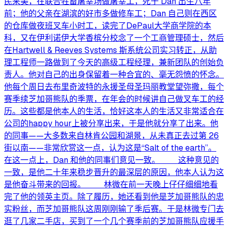
民来美，在联合牲畜屠宰场做屠宰工，死于 Dan 出生八年
前；他的父亲在湖滨的好市多做修车工；Dan 自己则在西区
的仓库做夜班叉车小时工，读完了DePaul大学商学院的本
科，又在伊利诺伊大学香槟分校念了一个工商管理硕士，然后
在Hartwell & Reeves Systems 斯系统公司实习转正，从助
理工程师一路做到了今天的高级工程经理，兼新团队的创始负
责人。他对自己的出身保留着一种合宜的、毫无怨愤的怀念。
他每个周日去布里奇波特的永援圣母圣玛丽教堂望弥撒，每个
赛季续芝加哥熊队的季票，在年会的时候讲自己做叉车工的经
历。这些都是他本人的生活，恰好这本人的生活又非常适合在
公司的happy hour上被分享出来，于是他就分享了出来。他
的同事——大多数来自林肯公园和湖景，从未真正去过第 26
街以南——非常欣赏这一点，认为这是“Salt of the earth”。
在这一点上，Dan 和他的同事们意见一致。 这种意见的
一致，是他二十年来稳步晋升的最深层的原因，他本人认为这
是他奋斗带来的回报。 林微在前一天晚上仔仔细细地看
完了他的领英主页。除了履历，她还看到他是芝加哥熊队的忠
实粉丝，而芝加哥熊队这周刚刚输了季后赛。于是林微专门去
逛了几家二手店，买到了一个几个赛季前的芝加哥熊队应援手