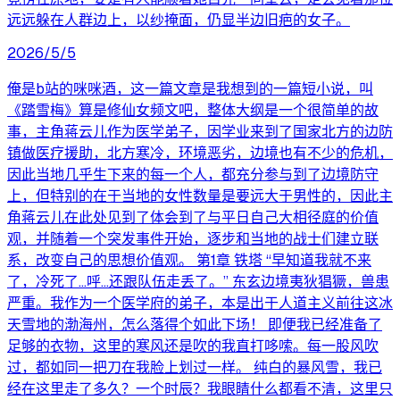
远远躲在人群边上，以纱掩面，仍显半边旧疤的女子。
2026/5/5
俺是b站的咪咪酒，这一篇文章是我想到的一篇短小说，叫
《踏雪梅》算是修仙女频文吧，整体大纲是一个很简单的故
事，主角蒋云儿作为医学弟子，因学业来到了国家北方的边防
镇做医疗援助，北方寒冷，环境恶劣，边境也有不少的危机，
因此当地几乎生下来的每一个人，都充分参与到了边境防守
上，但特别的在于当地的女性数量是要远大于男性的，因此主
角蒋云儿在此处见到了体会到了与平日自己大相径庭的价值
观，并随着一个突发事件开始，逐步和当地的战士们建立联
系，改变自己的思想价值观。 第1章 铁塔 “早知道我就不来
了，冷死了…呼…还跟队伍走丢了。” 东玄边境夷狄猖獗，兽患
严重。我作为一个医学府的弟子，本是出于人道主义前往这冰
天雪地的渤海州，怎么落得个如此下场！ 即便我已经准备了
足够的衣物，这里的寒风还是吹的我直打哆嗦。每一股风吹
过，都如同一把刀在我脸上划过一样。 纯白的暴风雪，我已
经在这里走了多久？一个时辰？我眼睛什么都看不清，这里只