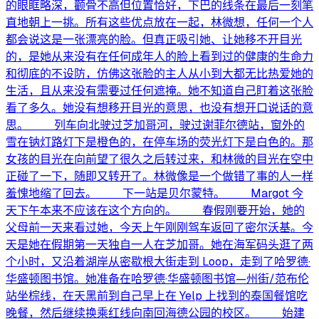
的眼眶略深，颧骨不高但位置恰好，下巴的线条在最后一刻笔
直地朝上一挑。所有这些优点放在一起，林微想，任何一个人
都会说这是一张漂亮的脸。但真正吸引她、让她移不开目光
的，是她从来没有在任何成年人的脸上看到过的健康的生命力
和彻底的不设防，仿佛这张脸的主人从小到大都无比热爱她的
生活，且从来没有需要过任何遮掩。她不知道自己盯着这张脸
看了多久。她没有想移开目光的意思，也没有想开口说话的意
思。 列车向北驶过芝加哥河，驶过谢菲尔德站，窗外的
雪在钠灯路灯下是橙色的，在停车场的荧光灯下是白色的。那
女孩的目光在向前望了很久之后转过来，和林微的目光在空中
正碰了一下，随即又转开了。林微像是一个做错了事的人一样
羞愧地缩了回去。 下一站是贝尔蒙特。 Margot 今
天下午本来不应该在这个方向的。 春假刚要开始，她的
父母前一天来看过她，今天上午刚刚驾车返回了密尔沃基。今
天是她在假期第一天独自一人在芝加哥。她在海军码头逛了两
个小时，又沿着湖岸从密歇根大街走到 Loop，走到了哈罗德·
华盛顿图书馆。她准备在哈罗德·华盛顿图书馆—州街/范布伦
站坐棕线，在天黑前到自己早上在 Yelp 上找到的泰国餐馆吃
晚餐，然后继续换乘红线向南回海德公园的校区。 始建