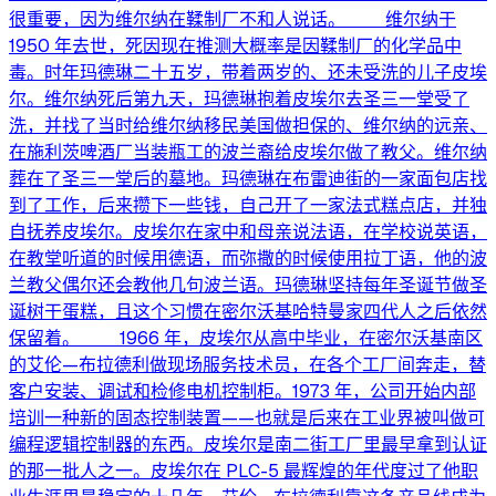
很重要，因为维尔纳在鞣制厂不和人说话。 维尔纳于
1950 年去世，死因现在推测大概率是因鞣制厂的化学品中
毒。时年玛德琳二十五岁，带着两岁的、还未受洗的儿子皮埃
尔。维尔纳死后第九天，玛德琳抱着皮埃尔去圣三一堂受了
洗，并找了当时给维尔纳移民美国做担保的、维尔纳的远亲、
在施利茨啤酒厂当装瓶工的波兰裔给皮埃尔做了教父。维尔纳
葬在了圣三一堂后的墓地。玛德琳在布雷迪街的一家面包店找
到了工作，后来攒下一些钱，自己开了一家法式糕点店，并独
自抚养皮埃尔。皮埃尔在家中和母亲说法语，在学校说英语，
在教堂听道的时候用德语，而弥撒的时候使用拉丁语，他的波
兰教父偶尔还会教他几句波兰语。玛德琳坚持每年圣诞节做圣
诞树干蛋糕，且这个习惯在密尔沃基哈特曼家四代人之后依然
保留着。 1966 年，皮埃尔从高中毕业，在密尔沃基南区
的艾伦—布拉德利做现场服务技术员，在各个工厂间奔走，替
客户安装、调试和检修电机控制柜。1973 年，公司开始内部
培训一种新的固态控制装置——也就是后来在工业界被叫做可
编程逻辑控制器的东西。皮埃尔是南二街工厂里最早拿到认证
的那一批人之一。皮埃尔在 PLC-5 最辉煌的年代度过了他职