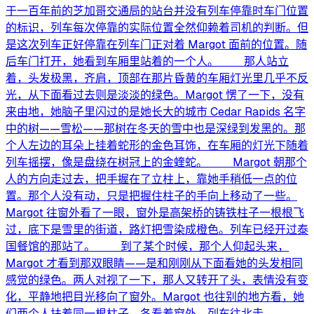
于一百年前的芝加哥交通局的站台并没有列车停靠时车门位置
的标识，列车每次停靠的实际位置全然仰赖着司机的判断。但
是这次列车正好停靠在列车门正对着 Margot 面前的位置。随
后车门打开，她看到车厢里站着的一个人。 那人站立
着，头发极黑，齐肩，顶部在那片昏黄的车厢灯光里几乎不反
光，从下面看过去则是淡淡的绿色。Margot 愣了一下，没有
来由地，她脑子里闪过的是她长大的城市 Cedar Rapids 名字
中的树——雪松——那树在冬天的雪中也是深绿到发黑的。那
个人左边的耳朵上挂着蛇形的金色耳饰，在车厢的灯光下随着
列车摇摆，像是盘绕在树冠上的金蝰蛇。 Margot 朝那个
人的方向走过去，把手握在了立柱上，靠她手稍低一点的位
置。那个人没有动，只是把握住柱子的手向上移动了一些。
Margot 往窗外看了一眼，窗外是高架桥的铸铁柱子一根根飞
过，底下是雪里的街道，路灯把雪染成橙色。列车已经开过泰
国餐馆的那站了。 到了某个时候，那个人仰起头来，
Margot 才看到那双眼睛——是和刚刚从下面看她的头发相同
感觉的绿色。两人对视了一下，那人又转开了头，表情没有变
化，平静地把目光移向了窗外。Margot 也往别的地方看，她
们两个人扶着同一根柱子，各看着窗外，列车往北走。