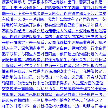
摸索随意寻找（其实根本称不上寻找）出口，要离开这栋建
筑。由于很少独自出门，我险些迷路失了方向，直到几近被洗
劫一般，孑然一身或者说一无所有，连高铁票都买不起，绿皮
车成唯一选项——说到底，我为什么忽然有了这样的勇气，支
撑我毅然决然离开故乡？我突然觉得自己终于变成了年轻人，
不再故作老成，亦步亦趋地走着先人的路，水泥地或者柏油路
面，连鞋底都难以磨平。是的，海边散乱的踏石和石崖边凿出
来的石阶未尝不是一条道，就像我选择坐火车而非高铁，初次
踏入车厢，深色调占主导，厢壁灰白色，更为沧桑。行李箱紧
贴了双膝，与陌生人面对面同坐，他们脸上的沟壑比我的人生
阅历还丰富。初遇现实，我还是很怕生，但没关系，我成长得
足够多，已经学会了如何成为一名叛逆者，将平常所担心的事
情都抛在脑后，只凭借内心涌动的潮水向前走，我捶胸顿足，
猛烈地敲击着自己，只为得出一个答案，这是属于青春期的压
轴题目，分数也许比十七分还要多得多。 从过道对面的座位
突然传出一声脆响，我猛然抬头，只见裹着薄薄棉衣的王耀坐
在那里，为着自己把对方将军了而沾沾自喜，辫子甩在一边，
昂起头眯着眼睛，一副初生牛犊不怕虎的样子……他还有这个
样子的时候？不一会儿就把象棋棋盘撇在一边，和朋友开始抽