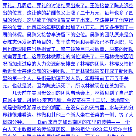
葬礼。几周后，葬礼的讨论结果出来了。王浩接替了陈志远空
出的位置，这让他的薪酬包又上涨了二十万元，每年也多了四
周的休假；这导致了他的位置又空了出来。李涛接替了他空出
来的位置，他每年的年薪因此增加了八万元，且又多得到了一
周的休假。吴鹏又接替李涛留下的空位。吴鹏的团队原来是负
责陈志远发起的项目的，鉴于陈志远和吴鹏都已不在原职，项
目也就理所应当地搁置了。鉴于该项目已被搁置，原来的团队
就需要重组，这导致林微原定的岗位消失了。于是林微被因近
况而加班过度的人力资源部安排去了林樱的团队。林樱又恰好
新近负责筹建总部的对接团队，于是林微就被安排成了新团队
里的第一个人，头衔是助理开发人员，年薪税前五万五千美
元。也就是说，因为陈志远死了，所以林微现在在芝加哥。
几天前在美国母公司的团队启动会上，林微见到了自己的
直属主管，丹尼尔·麦克巴斯。会议室在三十二层，落地窗外
就是密歇根湖深灰色的湖面，在没有云的天气里，水与天的分
界线很难看清。林微和其他三个新人坐在长桌的一侧，等了大
概四分钟。 Dan 来自芝加哥南区的布里奇波特——一个
白人天主教蓝领的传统聚居区。他的祖父 1923 年从爱尔兰移