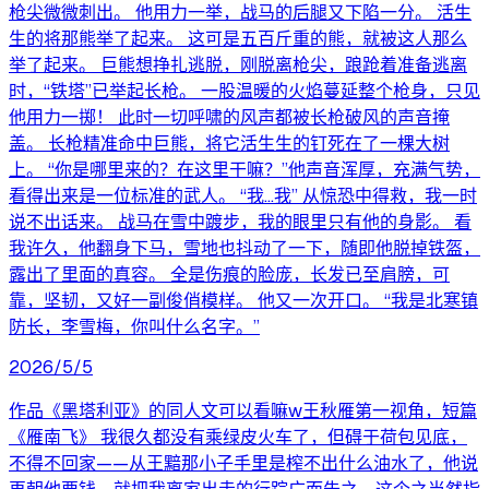
枪尖微微刺出。 他用力一举，战马的后腿又下陷一分。 活生
生的将那熊举了起来。 这可是五百斤重的熊，就被这人那么
举了起来。 巨熊想挣扎逃脱，刚脱离枪尖，踉跄着准备逃离
时，“铁塔”已举起长枪。 一股温暖的火焰蔓延整个枪身，只见
他用力一掷！ 此时一切呼啸的风声都被长枪破风的声音掩
盖。 长枪精准命中巨熊，将它活生生的钉死在了一棵大树
上。 “你是哪里来的？在这里干嘛？”他声音浑厚，充满气势，
看得出来是一位标准的武人。 “我…我” 从惊恐中得救，我一时
说不出话来。 战马在雪中踱步，我的眼里只有他的身影。 看
我许久，他翻身下马，雪地也抖动了一下，随即他脱掉铁盔，
露出了里面的真容。 全是伤痕的脸庞，长发已至肩膀，可
靠，坚韧，又好一副俊俏模样。 他又一次开口。 “我是北寒镇
防长，李雪梅，你叫什么名字。”
2026/5/5
作品《黑塔利亚》的同人文可以看嘛w王秋雁第一视角，短篇
《雁南飞》 我很久都没有乘绿皮火车了，但碍于荷包见底，
不得不回家——从王黯那小子手里是榨不出什么油水了，他说