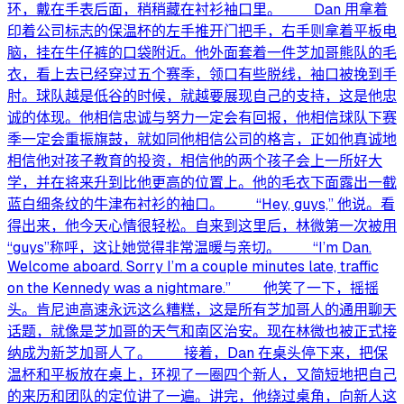
环，戴在手表后面，稍稍藏在衬衫袖口里。 Dan 用拿着
印着公司标志的保温杯的左手推开门把手，右手则拿着平板电
脑，挂在牛仔裤的口袋附近。他外面套着一件芝加哥熊队的毛
衣，看上去已经穿过五个赛季，领口有些脱线，袖口被挽到手
肘。球队越是低谷的时候，就越要展现自己的支持，这是他忠
诚的体现。他相信忠诚与努力一定会有回报，他相信球队下赛
季一定会重振旗鼓，就如同他相信公司的格言，正如他真诚地
相信他对孩子教育的投资，相信他的两个孩子会上一所好大
学，并在将来升到比他更高的位置上。他的毛衣下面露出一截
蓝白细条纹的牛津布衬衫的袖口。 “Hey, guys,” 他说。看
得出来，他今天心情很轻松。自来到这里后，林微第一次被用
“guys”称呼，这让她觉得非常温暖与亲切。 “I’m Dan.
Welcome aboard. Sorry I’m a couple minutes late, traffic
on the Kennedy was a nightmare.” 他笑了一下，摇摇
头。肯尼迪高速永远这么糟糕，这是所有芝加哥人的通用聊天
话题，就像是芝加哥的天气和南区治安。现在林微也被正式接
纳成为新芝加哥人了。 接着，Dan 在桌头停下来，把保
温杯和平板放在桌上，环视了一圈四个新人，又简短地把自己
的来历和团队的定位讲了一遍。讲完，他绕过桌角，向新人这