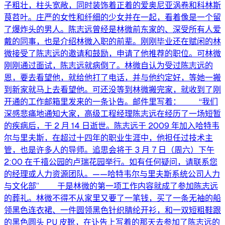
子粗壮，柱头宽敞，同时装饰着正着的爱奥尼亚涡卷和科林斯
茛苕叶。庄严的女性和纤细的少女并在一起，看着像是一个留
了爆炸头的男人。陈志远曾经是林微前东家的、深受所有人爱
戴的同事，也是介绍林微入职的前辈。刚刚毕业还在赋闲的林
微接受了陈志远的邀请和鼓励，申请了他推荐的职位。可林微
刚刚通过面试，陈志远就病倒了。林微自认为受过陈志远的
恩，要去看望他，就给他打了电话，并与他约定好，等她一搬
到新家就马上去看望他。可还没等到林微搬完家，就收到了刚
开通的工作邮箱里发来的一条讣告。邮件里写着： “我们
深感悲痛地通知大家，高级工程经理陈志远在经历了一场短暂
的疾病后，于 2 月 14 日逝世。陈志远于 2009 年加入哈特韦
尔与里夫斯，在超过十四年的职业生涯中，他担任过技术主
管，也是许多人的导师。追思会将于 3 月 7 日（周六）下午
2:00 在千禧公园的卢瑞花园举行。如有任何疑问，请联系您
的经理或人力资源团队。——哈特韦尔与里夫斯系统公司人力
与文化部” 于是林微的第一项工作内容就成了参加陈志远
的葬礼。林微不得不从家里又要了一笔钱，买了一条无袖的船
领黑色连衣裙、一件圆领黑色针织腈纶开衫，和一双短粗鞋跟
的黑色圆头 PU 皮靴，在讣告上写着的那天去参加了陈志远的