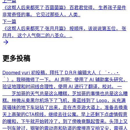
上一篇
《这帮人后来都死了·百菌菌篇》 百君君觉得， 生养孩子是件
非常奇怪的事。 它见过那些人，人类...
下一篇
《这帮人后来都死了·张月月篇》 按顺序，该说说第五位， 张
月月， 这个人气倒二的八圣众。 ...
更多投稿
Doomed yuri 初投稿，拜托了 D.R.R 编辑大人（ ´・◡・
｀）。我稍微修了一下。 AI 声明：使用了 AI 辅助案头研究，
验证地理和时间线合理性，使用 AI 进行了翻译，校对。 一
芝加哥的天气总是这么糟糕，芝加哥的事情也总是这么糟
糕。林微从奥黑尔机场下了飞机，乘蓝线到了 Loop，从充满
尿骚味的地下车站钻了出来，走在杰克逊大道上，准备去换乘
天上高架的CTA棕线，继续去往公寓。早上还剩下点虚情假意
的暖和，下午就开始转冷了，到了傍晚竟飘起雪来。头顶上又
一列车驶过，钢架的震动声和轨道的摩擦声又响又尖，震得人