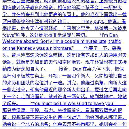
季一定会重振旗鼓，就如同他相信公司的格言，正如他真诚地
相信他对孩子教育的投资，相信他的两个孩子会上一所好大
学，并在将来升到比他更高的位置上。他的毛衣下面露出一截
蓝白细条纹的牛津布衬衫的袖口。 “Hey, guys,” 他说。看
得出来，他今天心情很轻松。自来到这里后，林微第一次被用
“guys”称呼，这让她觉得非常温暖与亲切。 “I’m Dan.
Welcome aboard. Sorry I’m a couple minutes late, traffic
on the Kennedy was a nightmare.” 他笑了一下，摇摇
头。肯尼迪高速永远这么糟糕，这是所有芝加哥人的通用聊天
话题，就像是芝加哥的天气和南区治安。现在林微也被正式接
纳成为新芝加哥人了。 接着，Dan 在桌头停下来，把保
温杯和平板放在桌上，环视了一圈四个新人，又简短地把自己
的来历和团队的定位讲了一遍。讲完，他绕过桌角，向新人这
一侧走过来，朝离他最近的那个新人伸出手，握过之后再走向
下一个；走到谁面前，就对谁说一两句话。轮到林微时，她站
了起来。 “You must be Lin Wei. Glad to have you.”
那只手温暖、干燥、有力。林微握着它，看着那双蓝色的眼
睛，预想着接下来要发生的每一句对话。他会问她从哪里来，
她会说一个北方的地名；他会表示不熟悉那里，她则会补一句