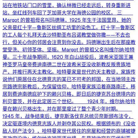
站在地铁站门口的雪里，确认林微已经走远后，转身重新进
站，坐红线列车回了芝加哥大学在海德公园的校区。 三
Margot 的曾祖母名叫玛德琳，1925 年生于法国里昂，她的
父亲是红十字—鲁斯区丝绸工坊里的染色工。红十字—鲁斯区
的工人每个礼拜天去沙特勒圣布吕诺教堂做弥撒——不去也
行，但关心你的邻居会注意到你没去。玛德琳出生后在那座教
堂受洗、初领圣体、坚振。Margot 的曾祖父名叫维尔纳·哈特
曼。三十年战争期间，1620 年白山战役后，波希米亚国王兼
神圣罗马皇帝费迪南德二世在波希米亚没收新教反叛贵族地
产，并推行再天主教化。哈特曼家是世代的天主教徒，家族传
说他们原居住在北德意志的某已不可考的邦国，在当地领主改
宗路德宗新教后，为保留信仰，哈特曼家族沿着商路南迁，移
居到费迪南德庇护下的赖兴贝格，即日后的捷克苏台德境内的
利贝雷茨，并在此定居三个世纪。 1924 年，维尔纳·哈特
曼在赖兴贝格出生，并在那里度过了整个青少年时期。
1945 年，战争结束后，捷克斯洛伐克总统贝奈斯颁布法令，
决定驱逐境内德意志族人并剥夺其公民权。根据颁布的《没收
敌人财产法令》，哈特曼家世代居住的房屋和经营的商铺被捷