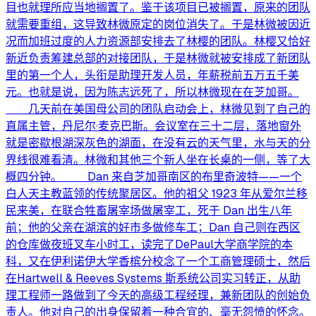
目也就理所应当地搁置了。鉴于该项目已被搁置，原来的团队
就需要重组，这导致林微原定的岗位消失了。于是林微被因近
况而加班过度的人力资源部安排去了林樱的团队。林樱又恰好
新近负责筹建总部的对接团队，于是林微就被安排成了新团队
里的第一个人，头衔是助理开发人员，年薪税前五万五千美
元。也就是说，因为陈志远死了，所以林微现在在芝加哥。
几天前在美国母公司的团队启动会上，林微见到了自己的
直属主管，丹尼尔·麦克巴斯。会议室在三十二层，落地窗外
就是密歇根湖深灰色的湖面，在没有云的天气里，水与天的分
界线很难看清。林微和其他三个新人坐在长桌的一侧，等了大
概四分钟。 Dan 来自芝加哥南区的布里奇波特——一个
白人天主教蓝领的传统聚居区。他的祖父 1923 年从爱尔兰移
民来美，在联合牲畜屠宰场做屠宰工，死于 Dan 出生八年
前；他的父亲在湖滨的好市多做修车工；Dan 自己则在西区
的仓库做夜班叉车小时工，读完了DePaul大学商学院的本
科，又在伊利诺伊大学香槟分校念了一个工商管理硕士，然后
在Hartwell & Reeves Systems 斯系统公司实习转正，从助
理工程师一路做到了今天的高级工程经理，兼新团队的创始负
责人。他对自己的出身保留着一种合宜的、毫无怨愤的怀念。