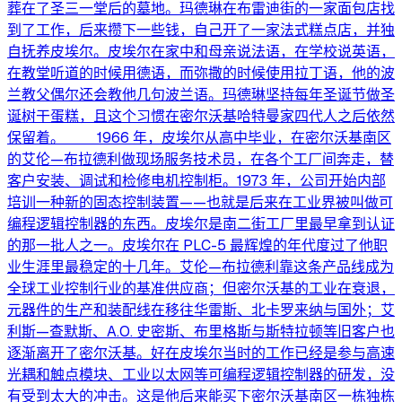
葬在了圣三一堂后的墓地。玛德琳在布雷迪街的一家面包店找
到了工作，后来攒下一些钱，自己开了一家法式糕点店，并独
自抚养皮埃尔。皮埃尔在家中和母亲说法语，在学校说英语，
在教堂听道的时候用德语，而弥撒的时候使用拉丁语，他的波
兰教父偶尔还会教他几句波兰语。玛德琳坚持每年圣诞节做圣
诞树干蛋糕，且这个习惯在密尔沃基哈特曼家四代人之后依然
保留着。 1966 年，皮埃尔从高中毕业，在密尔沃基南区
的艾伦—布拉德利做现场服务技术员，在各个工厂间奔走，替
客户安装、调试和检修电机控制柜。1973 年，公司开始内部
培训一种新的固态控制装置——也就是后来在工业界被叫做可
编程逻辑控制器的东西。皮埃尔是南二街工厂里最早拿到认证
的那一批人之一。皮埃尔在 PLC-5 最辉煌的年代度过了他职
业生涯里最稳定的十几年。艾伦—布拉德利靠这条产品线成为
全球工业控制行业的基准供应商；但密尔沃基的工业在衰退，
元器件的生产和装配线在移往华雷斯、北卡罗来纳与国外；艾
利斯—查默斯、A.O. 史密斯、布里格斯与斯特拉顿等旧客户也
逐渐离开了密尔沃基。好在皮埃尔当时的工作已经是参与高速
光耦和触点模块、工业以太网等可编程逻辑控制器的研发，没
有受到太大的冲击。这是他后来能买下密尔沃基南区一栋独栋