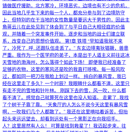
镇做医疗援助，北方寒冷，环境恶劣，边境也有不少的危机，
因此当地几乎生下来的每一个人，都充分参与到了边境防守
上，但特别的在于当地的女性数量是要远大于男性的，因此主
角蒋云儿在此处见到了体会到了与平日自己大相径庭的价值
观，并随着一个突发事件开始，逐步和当地的战士们建立联
系，改变自己的思想价值观。 第1章 铁塔 “早知道我就不来
了，冷死了…呼…还跟队伍走丢了。” 东玄边境夷狄猖獗，兽患
严重。我作为一个医学府的弟子，本是出于人道主义前往这冰
天雪地的渤海州，怎么落得个如此下场！ 即便我已经准备了
足够的衣物，这里的寒风还是吹的我直打哆嗦。每一股风吹
过，都如同一把刀在我脸上划过一样。 纯白的暴风雪，我已
经在这里走了多久？一个时辰？我眼睛什么都看不清，这里只
有走不完的雪地和针叶林。 刚踩下去的雪，风一吹，什么都
看不清了。感觉自己就算死在这里也没人知道。 走累了…我找
了个树干子靠了靠。 “天象厅的人怎么不说今天这里有暴风雪
啊，一吹我们几个人都散了。” 我还在这里嘀咕着诉苦，但抬
起头来远远望去，却看到远处有一个黑影正在向我招手。
人？这里居然有人么！ 可算是找到救星了！我迈起步来，往