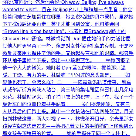
“在北京附近”；然后他会说“Oh wow, Beijing, I’ve always
wanted to visit”，且在 Beijing 的 J 上稍稍加一点重音；他会
接着问她在芝加哥住在哪里，她会说棕线的贝尔蒙特，虽然她
下了棕线后还要再走一英里才能回到公寓；他可能会回
“Brown line is the best line”，或者推荐Broadway路上的
Chicken Hut 餐馆。林微感觉到 Dan 握住她的手的力道比握
其他人时更轻柔了一些，像是对女性保持礼貌的克制。于是林
微反过来用力握住了他的手，又抬起头直视他的眼睛。那只手
环从袖子里掉了下来，露出一小段橙蓝色。 林微回报了
他一个大大的微笑。她盯着 Dan 蓝色的眼睛，握着那只温
暖、干燥、有力的手，林微脑子里闪过的念头却是： 如
果他也死了，会怎么样？ 二 一阵震动沿轨道传来，列车
从威尔斯街方向驶入站台，第三轨的集电靴因积雪打出几朵电
火花。林微站起来，拍了拍卫衣上的积雪，上了车，找了一个
靠近车门的位置拉着扶手站着。 关门提示刚响，又有三
人从靠后的门跑上来。其中一个女孩站在门边四处张望，目光
扫到林微这里，两人对视了一下。林微移开目光，余光里那女
孩径直朝这边走过来——她把抓着立柱的手稍稍向上移动到比
那女孩头顶稍高的位置。 她的手握在了同一个立柱上，