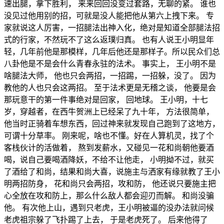
速出腿，拿下胜利， 来来回回没变过套路，无聊的紧。 谁也
没见过他用别的招，可就是没人能把他从第六上拽下来。 专
家就说这人厉害，一招腿法出神入化，绝对是知道全部腿法招
式的行家，不然玩不了这么返璞归真。 也有人说王小明显年
轻，几年前他是那模样，几年后他还是那样子。所以民众们总
八卦他是不是会什么青春永驻的法术。 事实上， 王小明不是
啥腿法大师， 他也只会两招，一招踢，一招躲，没了。 因为
教他的人也只会这两招。 至于法术更是无稽之谈， 他要是会
那玩意干的第一件事绝对是回家， 回地球。 王小明，十七
岁，穿越者，在西牛贺洲上已经呆了九十年， 方法很简单，
他当时正骑着车想东西，回过神来就发现自己跑到了这地方，
可谓十分草率。 刚来呢，啥也不懂。好在人算机灵，找了个
客栈伙计的活做着， 熬到发薪水，又碰见一花和尚朝他要酒
喝，说自己要喝酒降妖，不给不让他走， 小明拗不过，就买
了酒给了和尚，结果和尚大喜，说施主与洒家有缘就教了王小
明两招防身， 花和尚只会两招，攻和防， 他还说只要施主把
心全放在攻和防上，那么什么敌人都会迎刃而解。 和尚没骗
他。 有次他上山，遇到只老虎，王小明被逼的没办法就问候
老虎祖宗躲了飞扑踢了上去， 于是老虎死了。 后来他得了