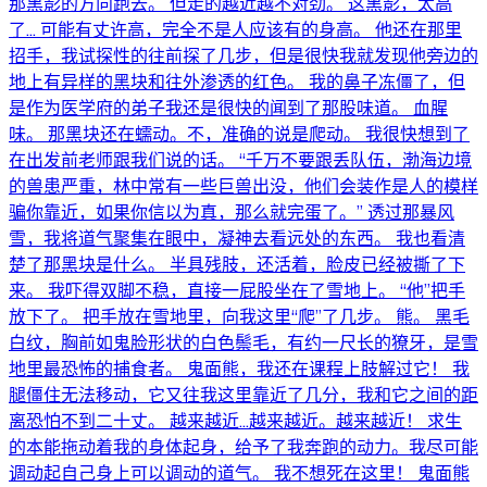
那黑影的方向跑去。 但走的越近越不对劲。 这黑影，太高
了… 可能有丈许高，完全不是人应该有的身高。 他还在那里
招手，我试探性的往前探了几步，但是很快我就发现他旁边的
地上有异样的黑块和往外渗透的红色。 我的鼻子冻僵了，但
是作为医学府的弟子我还是很快的闻到了那股味道。 血腥
味。 那黑块还在蠕动。不，准确的说是爬动。 我很快想到了
在出发前老师跟我们说的话。 “千万不要跟丢队伍，渤海边境
的兽患严重，林中常有一些巨兽出没，他们会装作是人的模样
骗你靠近，如果你信以为真，那么就完蛋了。” 透过那暴风
雪，我将道气聚集在眼中，凝神去看远处的东西。 我也看清
楚了那黑块是什么。 半具残肢，还活着，脸皮已经被撕了下
来。 我吓得双脚不稳，直接一屁股坐在了雪地上。 “他”把手
放下了。 把手放在雪地里，向我这里“爬”了几步。 熊。 黑毛
白纹，胸前如鬼脸形状的白色鬃毛，有约一尺长的獠牙，是雪
地里最恐怖的捕食者。 鬼面熊，我还在课程上肢解过它！ 我
腿僵住无法移动，它又往我这里靠近了几分，我和它之间的距
离恐怕不到二十丈。 越来越近…越来越近。越来越近！ 求生
的本能拖动着我的身体起身，给予了我奔跑的动力。我尽可能
调动起自己身上可以调动的道气。 我不想死在这里！ 鬼面熊