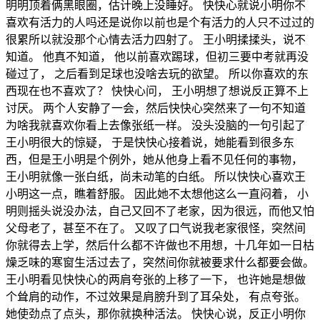
明明顶着俩黑眼圈，估计晚上没睡好。 快快心就说小明你不
喜欢有活力的人吗还是说你以前也是个有活力的人只不过过的
很累所以就没那个心情去活力四射了。 王小明揉揉头，说不
知道。 他真不知道， 他以前喜欢踢球，但初三要中考就再没
碰过了， 之后看到足球也没啥去玩的欲望。 所以你喜欢的东
西现在也不喜欢了？ 快快心问， 王小明想了想说反正算不上
讨厌。 两个人安静了一会，然后快快心突然来了一句不知道
为啥我就喜欢你看上去像张纸一样。 没头没脑的一句引起了
王小明很大的惊疑， 于是快快心接着说，她能看到很多东
西，但是王小明是个例外，她从他身上看不见任何的事物，
王小明就像一张白纸，尚未动笔的白纸。 所以快快心喜欢王
小明这一点，瞧着舒服。 因此她不太想他这么一直闷着， 小
明则摇头说没办法，自己又回不了老家，因为很远，而他又怕
父母老了，甚至不在了。 又叹了口气说我老家很怪，突然间
你就得去上学，然后什么都不许做也不用想，十几年如一日枯
燥乏味的寒窗生活过去了，突然间你就被要求什么都要会做。
王小明看见快快心的两肩夸张的上移了一下， 也许她是想做
个耸肩的动作，不过效果是肩膀升到了耳朵处， 有点夸张。
她使劲点了点头，那你就换种活法。 快快心说，反正小明你