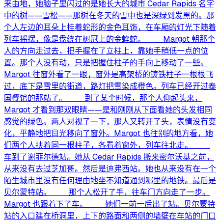
来由地，她脑子里闪过的是她长大的城市 Cedar Rapids 名字
中的树——雪松——那树在冬天的雪中也是深绿到发黑的。那
个人左边的耳朵上挂着蛇形的金色耳饰，在车厢的灯光下随着
列车摇摆，像是盘绕在树冠上的金蝰蛇。 Margot 朝那个
人的方向走过去，把手握在了立柱上，靠她手稍低一点的位
置。那个人没有动，只是把握住柱子的手向上移动了一些。
Margot 往窗外看了一眼，窗外是高架桥的铸铁柱子一根根飞
过，底下是雪里的街道，路灯把雪染成橙色。列车已经开过泰
国餐馆的那站了。 到了某个时候，那个人仰起头来，
Margot 才看到那双眼睛——是和刚刚从下面看她的头发相同
感觉的绿色。两人对视了一下，那人又转开了头，表情没有变
化，平静地把目光移向了窗外。Margot 也往别的地方看，她
们两个人扶着同一根柱子，各看着窗外，列车往北走。
车到了谢菲尔德站。她从 Cedar Rapids 搬来密尔沃基之前，
从来没有去过芝加哥。然后是迪弗西站。她也从来没有在一个
陌生城市里没有任何理由地坐不知道通到哪里的地铁。最后是
贝尔蒙特站。 那个人松开了手，往车门方向走了一步。
Margot 也跟着下了车。 她们一前一后出了站。贝尔蒙特
站的入口建在桥洞里，上下的路面和两侧的墙壁在车站的门口