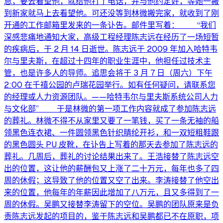
恩，要去看望他，就给他打了电话，并与他约定好，等她一搬
到新家就马上去看望他。可还没等到林微搬完家，就收到了刚
开通的工作邮箱里发来的一条讣告。邮件里写着： “我们
深感悲痛地通知大家，高级工程经理陈志远在经历了一场短暂
的疾病后，于 2 月 14 日逝世。陈志远于 2009 年加入哈特韦
尔与里夫斯，在超过十四年的职业生涯中，他担任过技术主
管，也是许多人的导师。追思会将于 3 月 7 日（周六）下午
2:00 在千禧公园的卢瑞花园举行。如有任何疑问，请联系您
的经理或人力资源团队。——哈特韦尔与里夫斯系统公司人力
与文化部” 于是林微的第一项工作内容就成了参加陈志远
的葬礼。林微不得不从家里又要了一笔钱，买了一条无袖的船
领黑色连衣裙、一件圆领黑色针织腈纶开衫，和一双短粗鞋跟
的黑色圆头 PU 皮靴，在讣告上写着的那天去参加了陈志远的
葬礼。几周后，葬礼的讨论结果出来了。王浩接替了陈志远空
出的位置，这让他的薪酬包又上涨了二十万元，每年也多了四
周的休假；这导致了他的位置又空了出来。李涛接替了他空出
来的位置，他每年的年薪因此增加了八万元，且又多得到了一
周的休假。吴鹏又接替李涛留下的空位。吴鹏的团队原来是负
责陈志远发起的项目的，鉴于陈志远和吴鹏都已不在原职，项