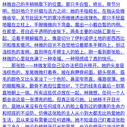
林微自己的手稍稍靠下的位置。那只手白皙，修长，骨节分
明，恰好地介于纤细与活力之间；她的手指极长，在指尖处微
微收窄，关节处因天气的寒冷而微微透出玫瑰色。那只手轻盈
地握在立柱上，手腕微微向下弯曲，露出一小截白皙的内侧。
在那里，苍白近乎透明的皮肤下，两条主要的动脉汇聚在一
起，沿着手臂蜿蜒而上，像是切分了伊利诺伊土地的密西西比
河和俄亥俄河。林微的目光不自觉地沿着那条手臂向上，划过
浅棕色的发梢，直到停在手臂主人的脸上。刚一看到那张脸，
林微的心里就充满了一种幸福，一种预感成了真的快乐。
那张脸——林微发现自己没办法把目光移开。她的头发是
浅棕色的，发尾微微打着卷，披在肩胛骨前面。额头很高，眉
毛的颜色又比头发淡了一个色阶。鼻梁窄而直，嘴唇很薄。她
的眼眶略深，颧骨不高但位置恰好，下巴的线条在最后一刻笔
直地朝上一挑。所有这些优点放在一起，林微想，任何一个人
都会说这是一张漂亮的脸。但真正吸引她、让她移不开目光
的，是她从来没有在任何成年人的脸上看到过的健康的生命力
和彻底的不设防，仿佛这张脸的主人从小到大都无比热爱她的
生活，且从来没有需要过任何遮掩。她不知道自己盯着这张脸
看了多久。她没有想移开目光的意思，也没有想开口说话的意