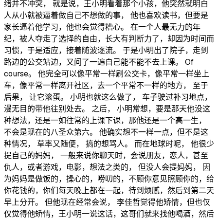
绪并不冲突， 就是说，王小明看着那个小孩，他突然就明白
人从小就被逼着做自己不想做的事， 他也喜欢读书，但要是
家长逼着他学习，他也会觉得糟心。 在一个人最无力的年
纪，被人夺走了选择的自由，长大有判断力了，却因为时间而
习惯，于是适应，接着随波逐流。 于是小明出了院子，走到
路边的公交站边，又问了一遍自己能不能不去上课。 Of
course。 他完全可以像平常一样刷公交卡，像平常一样坐上
车，像平常一样离开社区，去一个平常不一样的地方， 至于
后果， 让它滚蛋。 小明也就这么做了， 车子驶过补习地点，
漫无目的带他往别处去。 之后， 小明常想，要是那天他没这
种想法，还是一如往常的上课下课，那他还是一个高一生，
不会是现在的八圣众第六。 他确实想不一样一点，但不是这
种情况， 草率又随便， 搞的想骂人。 而在地球时呢， 他很少
提自己的妈妈， 一般来说你聊天时，会说朋友，恋人，甚至
仇人，或者游戏，电影，想法之类的， 但没人会提妈妈， 因
为妈妈是做饭的，操心的，唠叨的，不顾你意见照顾你的，给
你花钱的，你们每天晚上都在一起，待到烦腻，然后到第二天
早上分开。 但他现在经常会说， 李佳哲觉得他矫情，但也仅
仅觉得他矫情，王小明一说这话，这哥们就来找他喝酒，然后