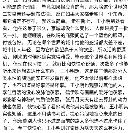
可能是这个理由， 毕竟如果报应真的有，那为啥这个世界的
二货皇帝还要颁布法律。 反正如果大家都希望同一个东西，
那它肯定不存在， 就这么简单。 走在街上， 王小明到处看
看， 他在这呆了很久，京城却没什么变化， 人倒是换了一批
又一批。 他咂咂嘴，在吆喝的商贩间选了一个蓝色的眼罩，
付钱包好。 无论在哪个世界的城市给他的感觉都大差不差，
城市比人年轻，因为它的欲望高于人的欲望，所以活的更潇
洒， 刚来的时候他确实觉得难受，毕竟这个世界没有网络手
机， 但现在也习惯了。 就好比和快快心说话，次数多了也能
听出来她想表达什么东西， 王小明想，这是属于他那部分人
类本性的随遇而安正在发挥作用， 他不太像以前那样焦虑
了，也不知道是好事还是坏事。 王小明也观察过其他的人，
李佳哲活的没心没肺他羡慕， 鹤伊吹有画画的爱好他羡慕，
影影影有神秘的气质他羡慕， 张月月天天有出去算卦的动力
他也羡慕， 快快心看了看他就说他其实是被憋的。 王小明其
实也知道， 这里不用读书考试，提心吊胆地担心未来的日
子， 他羡慕别人也只不过是面前的路太多他选不过来卡住了
而已。 至于快快心，王小明则好奇她为啥天天这么有活力，