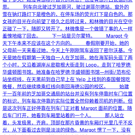
思。 列车向北驶过芝加哥河，驶过谢菲尔德站，窗外的
雪在钠灯路灯下是橙色的，在停车场的荧光灯下是白色的。那
女孩的目光在向前望了很久之后转过来，和林微的目光在空中
正碰了一下，随即又转开了。林微像是一个做错了事的人一样
羞愧地缩了回去。 下一站是贝尔蒙特。 Margot 今
天下午本来不应该在这个方向的。 春假刚要开始，她的
父母前一天来看过她，今天上午刚刚驾车返回了密尔沃基。今
天是她在假期第一天独自一人在芝加哥。她在海军码头逛了两
个小时，又沿着湖岸从密歇根大街走到 Loop，走到了哈罗德·
华盛顿图书馆。她准备在哈罗德·华盛顿图书馆—州街/范布伦
站坐棕线，在天黑前到自己早上在 Yelp 上找到的泰国餐馆吃
晚餐，然后继续换乘红线向南回海德公园的校区。 始建
于一百年前的芝加哥交通局的站台并没有列车停靠时车门位置
的标识，列车每次停靠的实际位置全然仰赖着司机的判断。但
是这次列车正好停靠在列车门正对着 Margot 面前的位置。随
后车门打开，她看到车厢里站着的一个人。 那人站立
着，头发极黑，齐肩，顶部在那片昏黄的车厢灯光里几乎不反
光，从下面看过去则是淡淡的绿色。Margot 愣了一下，没有