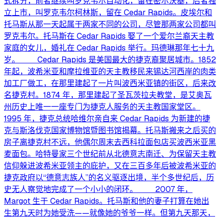
式拆分，前者继续叫罗克韦尔自动化，留在密尔沃基，后者独
立上市，叫罗克韦尔柯林斯，留在 Cedar Rapids。皮埃尔和
托马斯从那一天起属于两家不同的公司，尽管那两家公司都叫
罗克韦尔。托马斯在 Cedar Rapids 娶了一个爱尔兰裔天主教
家庭的女儿，婚礼在 Cedar Rapids 举行。玛德琳那年七十九
岁。 Cedar Rapids 是美国最大的捷克裔聚居城市。1852
年起，波希米亚和摩拉维亚的天主教移民来锡达河西岸的肉类
加工厂做工，在那里建起了一片叫波西米亚镇的街区，后来改
名捷克村。1874 年，那里建起了圣瓦茨拉夫教堂，是艾奥瓦
州历史上唯一一座专门为捷克人服务的天主教国家堂区。
1995 年，捷克总统哈维尔亲自来 Cedar Rapids 为新建的捷
克与斯洛伐克国家博物馆暨图书馆揭幕。托马斯搬来之后买的
房子离捷克村不远，他偶尔周末去西科拉面包店买波西米亚黑
麦面包。哈特曼家三个世纪前从北德意志南迁、为保留天主教
信仰躲进波希米亚领主的庇护，又在三百多年后被波希米亚的
捷克政府以“德意志族人”的名义驱逐出境，半个多世纪后，历
史无人察觉地完成了一个小小的闭环。 2007 年，
Margot 生于 Cedar Rapids。托马斯和他的妻子打算在她出
生第九天时为她受洗——就像她的爷爷一样。但第九天那天，