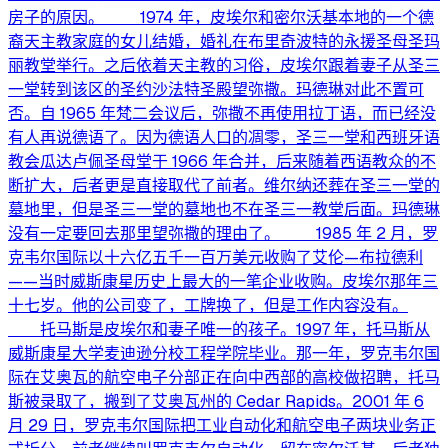
房子的原因。 1974 年，皮埃尔和密尔沃基本地的一个德
裔天主教家庭的女儿结婚，婚礼在布里奇波特的永援圣母圣玛
丽教堂举行。之后依着天主教的习俗，皮埃尔跟着妻子从圣三
一堂转到该区的圣约沙法特圣殿望弥撒。玛德琳对此不置可
否。自 1965 年梵二会议后，弥撒不再使用拉丁语，而已经没
有人再说德语了。因为德语人口的凋零，圣三一堂和西班牙语
教会瓜达卢佩圣母堂于 1966 年合并，后来随着西语教众的不
断扩大，后者更是直接取代了前者。维尔纳还葬在圣三一堂的
墓地里，但是圣三一堂的墓地也不在圣三一教堂后面。玛德琳
没有一定要回去那里望弥撒的理由了。 1985 年 2 月，罗
克韦尔国际以十六亿五千一百万美元收购了艾伦—布拉德利
——当时威斯康星历史上最大的一笔企业收购。皮埃尔那年三
十七岁。他的公司变了，工牌换了，但是工作内容没有。
托马斯是皮埃尔和妻子唯一的孩子。1997 年，托马斯从
威斯康星大学麦迪逊分校工程学院毕业。那一年，罗克韦尔国
际在艾奥瓦的航空电子分部正在向中西部的高校做招聘，托马
斯被录取了，搬到了艾奥瓦州的 Cedar Rapids。2001 年 6
月 29 日，罗克韦尔国际把工业自动化和航空电子两块业务正