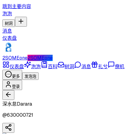
跳到主要内容
泡泡
树洞
消息
仪表盘
2SOMEone
2SOMEone
仪表盘
泡泡
百科
树洞
消息
礼兮
僚机
更多
发泡泡
登录
深水怠Darara
@
630000721