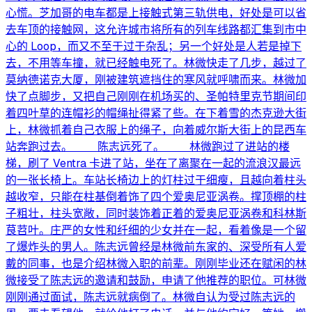
心慌。芝加哥的电车都是上接触式第三轨供电，好处是可以省
去车顶的接触网，这允许城市将所有的列车线路都汇集到市中
心的 Loop，而又不至于过于杂乱；另一个好处是人若是掉下
去，不用等车撞，就已经触电死了。林微快走了几步，越过了
莫纳德诺克大厦，刚被建筑遮挡住的寒风就呼啸而来。林微加
快了点脚步，又把自己刚刚在机场买的、圣帕特里克节期间印
着四叶草的连帽衫的帽绳扯得紧了些。在下着雪的杰克逊大街
上，林微抓着自己衣服上的绳子，向着威尔斯大街上的昆西车
站奔跑过去。 陈志远死了。 林微跑过了进站的楼
梯，刷了 Ventra 卡进了站，坐在了离聚在一起的流浪汉最远
的一张长椅上。车站长椅边上的灯柱过于细瘦，且越向着柱头
越收窄，只能在柱基倒着饰了四个爱奥尼亚涡卷。撑顶棚的柱
子粗壮，柱头宽敞，同时装饰着正着的爱奥尼亚涡卷和科林斯
茛苕叶。庄严的女性和纤细的少女并在一起，看着像是一个留
了爆炸头的男人。陈志远曾经是林微前东家的、深受所有人爱
戴的同事，也是介绍林微入职的前辈。刚刚毕业还在赋闲的林
微接受了陈志远的邀请和鼓励，申请了他推荐的职位。可林微
刚刚通过面试，陈志远就病倒了。林微自认为受过陈志远的