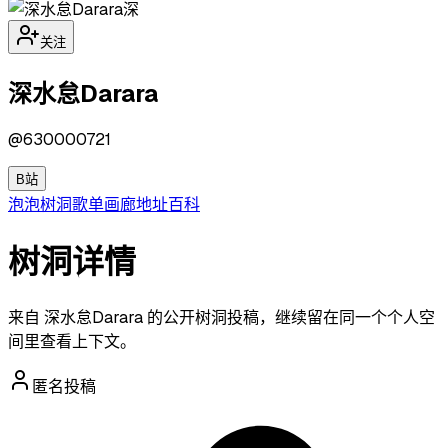
深
关注
深水怠Darara
@
630000721
B站
泡泡
树洞
歌单
画廊
地址
百科
树洞详情
来自 深水怠Darara 的公开树洞投稿，继续留在同一个个人空
间里查看上下文。
匿名投稿