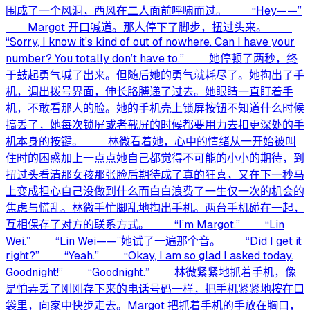
围成了一个风洞，西风在二人面前呼啸而过。 “Hey——”
Margot 开口喊道。那人停下了脚步，扭过头来。
“Sorry, I know it’s kind of out of nowhere. Can I have your
number? You totally don’t have to.” 她停顿了两秒，终
于鼓起勇气喊了出来。但随后她的勇气就耗尽了。她掏出了手
机，调出拨号界面，伸长胳膊递了过去。她眼睛一直盯着手
机，不敢看那人的脸。她的手机壳上锁屏按钮不知道什么时候
搞丢了，她每次锁屏或者截屏的时候都要用力去扣更深处的手
机本身的按键。 林微看着她，心中的情绪从一开始被叫
住时的困惑加上一点点她自己都觉得不可能的小小的期待，到
扭过头看清那女孩那张脸后期待成了真的狂喜，又在下一秒马
上变成担心自己没做到什么而白白浪费了一生仅一次的机会的
焦虑与慌乱。林微手忙脚乱地掏出手机。两台手机碰在一起，
互相保存了对方的联系方式。 “I’m Margot.” “Lin
Wei.” “Lin Wei——”她试了一遍那个音。 “Did I get it
right?” “Yeah.” “Okay, I am so glad I asked today.
Goodnight!” “Goodnight.” 林微紧紧地抓着手机，像
是怕弄丢了刚刚存下来的电话号码一样，把手机紧紧地按在口
袋里，向家中快步走去。Margot 把抓着手机的手放在胸口，