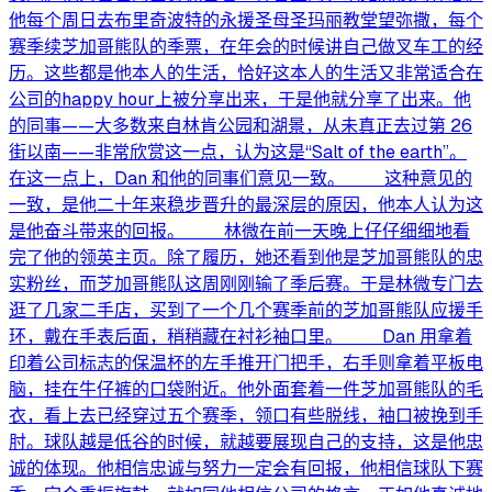
他每个周日去布里奇波特的永援圣母圣玛丽教堂望弥撒，每个
赛季续芝加哥熊队的季票，在年会的时候讲自己做叉车工的经
历。这些都是他本人的生活，恰好这本人的生活又非常适合在
公司的happy hour上被分享出来，于是他就分享了出来。他
的同事——大多数来自林肯公园和湖景，从未真正去过第 26
街以南——非常欣赏这一点，认为这是“Salt of the earth”。
在这一点上，Dan 和他的同事们意见一致。 这种意见的
一致，是他二十年来稳步晋升的最深层的原因，他本人认为这
是他奋斗带来的回报。 林微在前一天晚上仔仔细细地看
完了他的领英主页。除了履历，她还看到他是芝加哥熊队的忠
实粉丝，而芝加哥熊队这周刚刚输了季后赛。于是林微专门去
逛了几家二手店，买到了一个几个赛季前的芝加哥熊队应援手
环，戴在手表后面，稍稍藏在衬衫袖口里。 Dan 用拿着
印着公司标志的保温杯的左手推开门把手，右手则拿着平板电
脑，挂在牛仔裤的口袋附近。他外面套着一件芝加哥熊队的毛
衣，看上去已经穿过五个赛季，领口有些脱线，袖口被挽到手
肘。球队越是低谷的时候，就越要展现自己的支持，这是他忠
诚的体现。他相信忠诚与努力一定会有回报，他相信球队下赛