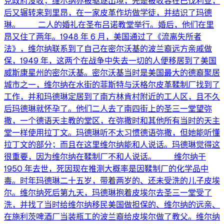
克政府没收；维尔纳亦被驱逐出境，先是被收容在巴伐利亚，
后又辗转来到里昂，在一家皮革作坊做学徒，并结识了玛德
琳。 二人的婚礼在圣布吕诺教堂举行。婚后，他们在里
昂又住了两年。1948 年 6 月，美国通过了《流离失所者
法》，维尔纳联系到了自己在密尔沃基的波兰裔远方亲戚做
保，1949 年，这两个在战争中失去一切的人便移居到了美国
威斯康星州的密尔沃基。密尔沃基当时是美国最大的德裔聚居
城市之一，维尔纳在水街的菲斯特与沃格尔皮革鞣制厂找到了
工作，并和玛德琳定居到了南方林肯村附近的工人区，且不久
后玛德琳就怀孕了。他们二人去了南四街上的圣三一堂望弥
撒，一个德语天主教的堂区，在弥撒时和其他所有当时的天主
堂一样使用拉丁文。玛德琳听不太习惯德语弥撒，但她能听懂
拉丁文的部分；而且在这里维尔纳能和人说话。玛德琳觉得这
很重要，因为维尔纳在鞣制厂不和人说话。 维尔纳于
1950 年去世，死因现在推测大概率是因鞣制厂的化学品中
毒。时年玛德琳二十五岁，带着两岁的、还未受洗的儿子皮埃
尔。维尔纳死后第九天，玛德琳抱着皮埃尔去圣三一堂受了
洗，并找了当时给维尔纳移民美国做担保的、维尔纳的远亲、
在施利茨啤酒厂当装瓶工的波兰裔给皮埃尔做了教父。维尔纳