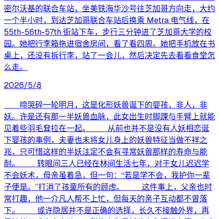
密尔沃基的联合车站，坐美铁海华沙号往芝加哥方向走，大约
一个半小时，到达芝加哥联合车站后换乘 Metra 电气线，在
55th-56th-57th 街站下车，步行三分钟进了芝加哥大学的校
园。她把行李箱拖进宿舍房间，看了看四周。她把手机放在书
桌上，还没有拆行李，站了一会儿，然后决定先去看看食堂怎
么走。
2026/5/8
啼哭碎一轮明月，这是化形妖兽诞下的婴孩，非人，非
妖。许是还有那一半妖兽血脉，此女出生时脚踝与手臂上就能
见着些羽毛耷拉在一起。 从前也并不是没有人妖相恋诞
下婴孩的事例，夫妻也未将女儿身上的妖兽特征当做不祥之
兆，只可惜这样的半妖注定不会有寻常妖兽那样的寿命与能
耐。 转眼间三人已经在林间生活七年，对于女儿迟迟学
不会妖术，母亲虽着急，但一句：“若是学不会，我护你一辈
子便是。”打消了孩童所有的顾虑。 这件事上，父亲也时
常打趣，他一介凡人帮不上忙，但每天的亲子互动都不曾落
下。 或许隐居并不是正确的选择，长久不接触外界，再