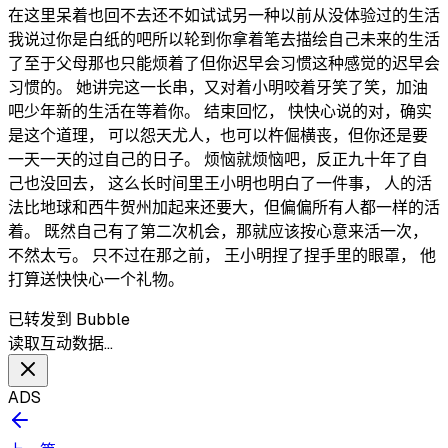
在这里呆着也回不去还不如试试另一种以前从没体验过的生活
我说过你是白纸的吧所以轮到你拿着笔去描绘自己未来的生活
了至于父母那也只能烦着了但你迟早会习惯这种感觉的迟早会
习惯的。 她讲完这一长串，又对着小明咬着牙笑了笑，加油
吧少年新的生活在等着你。 结束回忆， 快快心说的对，确实
是这个道理， 可以怨天尤人，也可以杵倔横丧，但你还是要
一天一天的过自己的日子。 烦恼就烦恼吧，反正九十年了自
己也没回去， 这么长时间里王小明也明白了一件事， 人的活
法比地球和西牛贺州加起来还要大，但偏偏所有人都一样的活
着。 既然自己有了第二次机会，那就应该按心意来活一次，
不然太亏。 只不过在那之前， 王小明捏了捏手里的眼罩， 他
打算送快快心一个礼物。
已转发到 Bubble
读取互动数据…
ADS