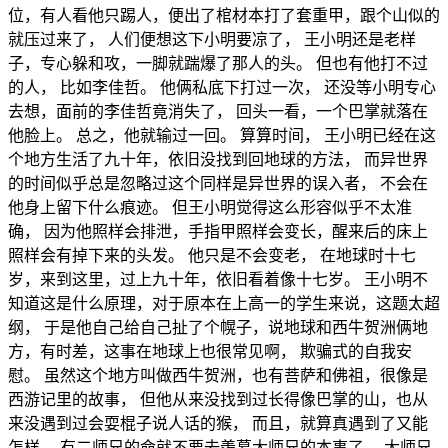
位，有人看他只踢人，便出了棺材本打了套重甲，跟个山似的
就压过来了， 人们便想这下小明要凉了， 王小明还是老样
子，专心躲和攻，一脚就踹爆了那人的头。 但也有他打不过
的人， 比如李佳哲。 他俩私底下打过一次， 还没等小明专心
去想，面前的李佳哲竟消失了， 回头一看，一个巴掌就落在
他脸上。 总之，他就输过一回。 算算时间， 王小明已经在这
个地方生活了九十年，依旧没找到回地球的方法， 而异世界
的时间似乎总是忽略过这个同样是异世界的误入者， 不会在
他身上留下什么痕迹。 但王小明觉得这么形容似乎不太准
确， 因为他照样会排泄，手指甲照样会变长，醒来后的床上
照样会有掉下来的头发。 他只是不会变老， 在地球时十七
岁，来到这里，过上九十年，依旧看着像十七岁。 王小明不
知道这是什么原理，对于原本在上高一的学生来说，这题太超
纲， 于是他自己给自己扯了个幌子，说地球和西牛贺洲俩地
方，有时差，这事在地球上也很常见啊， 欺骗式的自我安
慰。 虽然这个地方叫做西牛贺洲，也有菩萨和佛祖，很像是
西游记里的故事， 但他从来没找到过长得像巴掌的山，也从
来没遇到过会耍棍子说人话的猴， 而且，就算真遇到了又能
怎样。 有二师兄的命就不要去羡慕大师兄的本事了， 大师兄