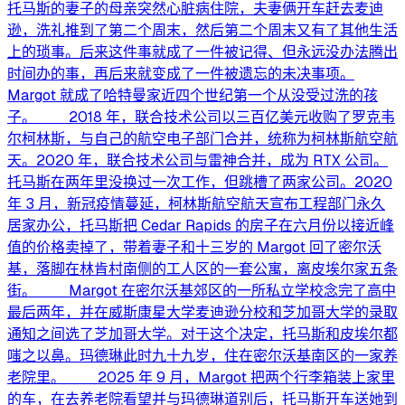
托马斯的妻子的母亲突然心脏病住院，夫妻俩开车赶去麦迪
逊，洗礼推到了第二个周末，然后第二个周末又有了其他生活
上的琐事。后来这件事就成了一件被记得、但永远没办法腾出
时间办的事，再后来就变成了一件被遗忘的未决事项。
Margot 就成了哈特曼家近四个世纪第一个从没受过洗的孩
子。 2018 年，联合技术公司以三百亿美元收购了罗克韦
尔柯林斯，与自己的航空电子部门合并，统称为柯林斯航空航
天。2020 年，联合技术公司与雷神合并，成为 RTX 公司。
托马斯在两年里没换过一次工作，但跳槽了两家公司。2020
年 3 月，新冠疫情蔓延，柯林斯航空航天宣布工程部门永久
居家办公，托马斯把 Cedar Rapids 的房子在六月份以接近峰
值的价格卖掉了，带着妻子和十三岁的 Margot 回了密尔沃
基，落脚在林肯村南侧的工人区的一套公寓，离皮埃尔家五条
街。 Margot 在密尔沃基郊区的一所私立学校念完了高中
最后两年，并在威斯康星大学麦迪逊分校和芝加哥大学的录取
通知之间选了芝加哥大学。对于这个决定，托马斯和皮埃尔都
嗤之以鼻。玛德琳此时九十九岁，住在密尔沃基南区的一家养
老院里。 2025 年 9 月，Margot 把两个行李箱装上家里
的车，在去养老院看望并与玛德琳道别后，托马斯开车送她到