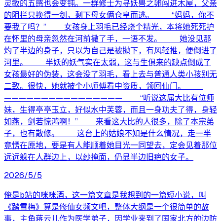
灵敏的五感也会变钝。一群修士为寻妖兽之卵闯进木屋，父亲
的阻拦只换得一剑，剩下母女俩仓皇而逃。 “妈妈，你不
要我了吗？” 女孩身上羽毛已经烧个精光，本将她死死护
在怀里的母亲忽然在河前撒了手，一语不发。 她没见那
灼了半边的身子，只以为自己是被抛下，有风轻推，便倒进了
河里。 半妖的妖气实在太弱，这与生俱来的缺点倒成了
女孩最好的伪装，这会没了羽毛，看上去与普通人类小孩别无
二致。很快，她就被个小师傅看中资质，领回仙门。
———————————————— “听说这届大比有位师
妹，生得亭亭玉立，好似水中芙蓉，而且一身功夫了得，身轻
如燕，剑若惊鸿啊！” 来看这大比的人很多，除了本宗弟
子，也有散修。 这台上的姑娘不知是什么情况，走一半
竟愣在原地，要是有人能顺着她目光一同望去，定会见着那位
远远躲在人群边上，以纱掩面，仍显半边旧疤的女子。
2026/5/5
俺是b站的咪咪酒，这一篇文章是我想到的一篇短小说，叫
《踏雪梅》算是修仙女频文吧，整体大纲是一个很简单的故
事，主角蒋云儿作为医学弟子，因学业来到了国家北方的边防