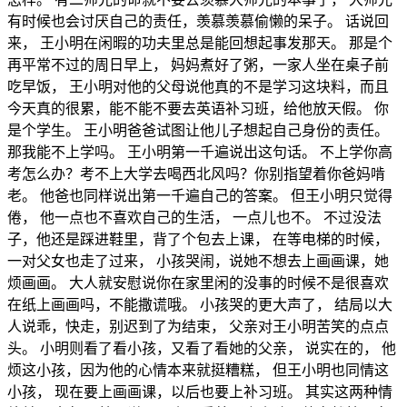
有时候也会讨厌自己的责任，羡慕羡慕偷懒的呆子。 话说回
来， 王小明在闲暇的功夫里总是能回想起事发那天。 那是个
再平常不过的周日早上， 妈妈煮好了粥，一家人坐在桌子前
吃早饭， 王小明对他的父母说他真的不是学习这块料，而且
今天真的很累，能不能不要去英语补习班，给他放天假。 你
是个学生。 王小明爸爸试图让他儿子想起自己身份的责任。
那我能不上学吗。 王小明第一千遍说出这句话。 不上学你高
考怎么办？考不上大学去喝西北风吗？你别指望着你爸妈啃
老。 他爸也同样说出第一千遍自己的答案。 但王小明只觉得
倦， 他一点也不喜欢自己的生活， 一点儿也不。 不过没法
子，他还是踩进鞋里，背了个包去上课， 在等电梯的时候，
一对父女也走了过来， 小孩哭闹，说她不想去上画画课，她
烦画画。 大人就安慰说你在家里闲的没事的时候不是很喜欢
在纸上画画吗，不能撒谎哦。 小孩哭的更大声了， 结局以大
人说乖，快走，别迟到了为结束， 父亲对王小明苦笑的点点
头。 小明则看了看小孩，又看了看她的父亲， 说实在的， 他
烦这小孩，因为他的心情本来就挺糟糕， 但王小明也同情这
小孩， 现在要上画画课，以后也要上补习班。 其实这两种情