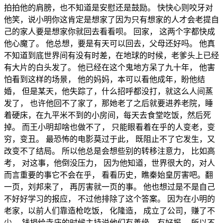
拍拍他的肩膀，也不知道是安慰还是鼓励。 快快心则咬牙对
他笑，说小明你这肯定是想家了因为只有想家的人才会老提自
己的家人要是想家你就回去看看呗。 回家， 这两个字都快成
他心魔了。 他总想，要是有天可以回去，父母还好吗。 他真
不知道到底世界间有没有时差，在地球的时候，老爹头上已经
有大片的白头发了。 他已经在这个鬼地方呆了九十年， 他害
怕看到这样的场景， 他的妈妈，本可以看他成年，盼他结
婚， 但是某天，他失踪了，什么招呼都没打，就这么人间蒸
发了， 也许他回不了家了，那她老了之后就要进养老院，睡
着硬床，在九平米不到的小房间，每天去食堂吃饭，然后死
掉。 而王小明却啥也做不了， 只能眼看着在乎的人变老，变
穷，变丑。 最恐怖的电影莫过于此， 既阻止不了它发生，又
改变不了结局。 所以他总是会想些别的转移注意力， 比如高
考， 对这事，他倒没压力， 因为他知道，世界很大的，对人
而言重要的事它不会在乎， 看看历史，瞧秦始皇厉害吧。翻
一页，刘邦来了， 再厉害就一页的事。 他也想过是不是自己
不好好学习的报应， 不过他排除了这个答案。 因为在小明的
老家，以前人们靠造枪吃饭， 化隆造， 成立了公司，赚了不
少， 钱捐给寺庙的时候主持说他们有善缘，有好报， 所以不