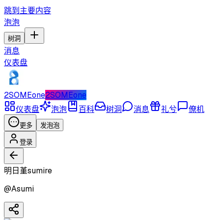
跳到主要内容
泡泡
树洞
消息
仪表盘
2SOMEone
2SOMEone
仪表盘
泡泡
百科
树洞
消息
礼兮
僚机
更多
发泡泡
登录
明日堇sumire
@
Asumi