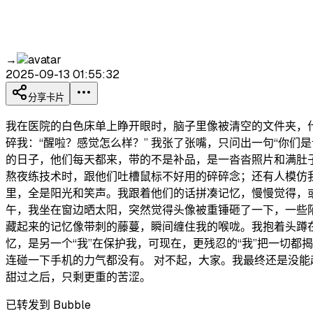
→
2025-09-13 01:55:32
分享卡片
我在医院的白色床单上睁开眼时，脑子里像被清空的文件夹，
碎我：“醒啦？感觉怎么样？” 我张了张嘴，只问出一句“你们
的日子，他们每天都来，带的不是补品，是一沓沓照片和满肚
熬夜练技术时，跟他们吐槽鼠标不好用的碎碎念；还有人模仿
里，全是阳光和笑声。我跟着他们的话拼凑记忆，慢慢觉得，
午，我坐在窗边晒太阳，突然觉得头像被重锤砸了一下，一些陌
藏起来的记忆像带刺的藤蔓，瞬间缠住我的喉咙。我抱着头蹲
忆，是另一个“我”在保护我，可现在，更残忍的“我”把一切
连碰一下手机的力气都没有。 对不起，大家。我最终还是没
甜过之后，只剩更重的苦涩。
已转发到 Bubble