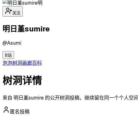
明
关注
明日堇sumire
@
Asumi
B站
泡泡
树洞
画廊
百科
树洞详情
来自 明日堇sumire 的公开树洞投稿，继续留在同一个个人
匿名投稿