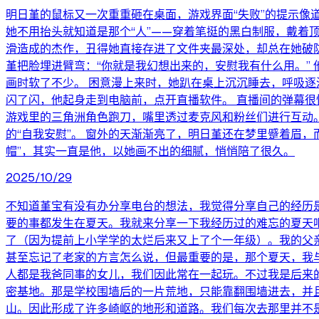
明日堇的鼠标又一次重重砸在桌面，游戏界面“失败”的提示像
她不用抬头就知道是那个“人”——穿着笔挺的黑白制服，戴
滑造成的杰作，丑得她直接存进了文件夹最深处，却总在她破防
堇把脸埋进臂弯：“你就是我幻想出来的，安慰我有什么用。”
画时软了不少。 困意漫上来时，她趴在桌上沉沉睡去，呼吸逐
闪了闪，他起身走到电脑前，点开直播软件。 直播间的弹幕很
游戏里的三角洲角色跑刀，嘴里透过麦克风和粉丝们进行互动
的“自我安慰”。 窗外的天渐渐亮了，明日堇还在梦里蹙着眉
帽”，其实一直是他，以她画不出的细腻，悄悄陪了很久。
2025/10/29
不知道堇宝有没有办分享电台的想法，我觉得分享自己的经历
要的事都发生在夏天。我就来分享一下我经历过的难忘的夏天吧
了（因为提前上小学学的太烂后来又上了个一年级）。我的父
甚至忘记了老家的方言怎么说，但最重要的是，那个夏天，我
人都是我爸同事的女儿，我们因此常在一起玩。不过我是后来
密基地。那是学校围墙后的一片荒地，只能靠翻围墙进去，并
山。因此形成了许多崎岖的地形和道路。我们每次去那里并不