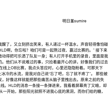
明日堇sumire
我醒了，又立刻挤出笑来，有人递过一杯温水，声音轻得像怕碰
HLD啊，你忘啦？咱们可是一起熬过夜、赢过比赛的。” 接下来
激动得把可乐洒了队友一身；有人打开手机里的录音，里面是我
的。他们从不说难过的事，只捡着最开心的讲，好像我们的过去
在线上OB比赛，我点头答应时，心里还隐隐盼着。可那天下
冰冷的水流，是我对自己说“忘了吧，忘了就不疼了”。 那些被
发，好像这样就能把那些痛苦从脑子里拽出去。原来之前的失
上线。HLD的消息一条接一条弹进来，我看着屏幕亮了又暗，却
从一开始，那些阳光就照不进我心底的黑洞，而你们给的糖，