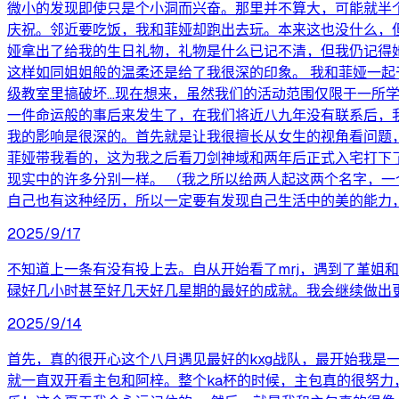
微小的发现即使只是个小洞而兴奋。那里并不算大，可能就半
庆祝。邻近要吃饭，我和菲娅却跑出去玩。本来这也没什么，
娅拿出了给我的生日礼物，礼物是什么已记不清，但我仍记得她
这样如同姐姐般的温柔还是给了我很深的印象。 我和菲娅一
级教室里搞破坏…现在想来，虽然我们的活动范围仅限于一所
一件命运般的事后来发生了，在我们将近八九年没有联系后，
我的影响是很深的。首先就是让我很擅长从女生的视角看问题
菲娅带我看的，这为我之后看刀剑神域和两年后正式入宅打下
现实中的许多分别一样。 （我之所以给两人起这两个名字，
自己也有这种经历，所以一定要有发现自己生活中的美的能力
2025/9/17
不知道上一条有没有投上去。自从开始看了mrj，遇到了堇姐
碌好几小时甚至好几天好几星期的最好的成就。我会继续做出更好的作品来
2025/9/14
首先，真的很开心这个八月遇见最好的kxg战队，最开始我
就一直双开看主包和阿梓。整个ka杯的时候，主包真的很努力