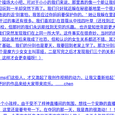
个操场大小吧，可对于小小的我们来说，那里真的像一个能让我们
但玩到一半却突然下雨了。我们只好就近躲在秘密基地里一个很大
说的话“别害怕，我答应过你妈妈要保护你的。” 她让我躲在
起干过的事还有很多。我们喜欢趴在苜蓿从中找四叶草（还找到过
学校，但那时的我们永远能找到无穷的乐趣。 也许是知世年龄更
我们突然发现我们在上同一所大学。这件事实在很奇妙，当时的感
，因此虽然后来我成了社恐，但和认识的女生关系都还不错。其
了基础。 我们的分别也是夏天，我要回到老家上学了。那次分别
一个是魔方少女女主叫菲娅，二是写完之后才发现我们三个的关系
，这样才会更幸福呀！）
和msj们这些人，才又激起了我创作视频的动力，让我又重新拾
给大家带来欢乐。...........chen
是一个小孩梓，由于受不了梓神直播间的氛围，想找一个安静的直
，这里还是要夸夸一下。在夺冠的那一天，我是真的很激动！！！