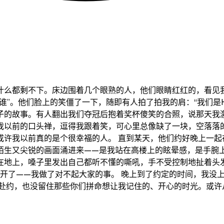
什么都剩不下。床边围着几个眼熟的人，他们眼睛红红的，看见
是谁”。他们脸上的笑僵了一下，随即有人拍了拍我的肩：“我们是
子的故事。有人翻出我们夺冠后抱着奖杯傻笑的合照，说那天我
我以前的口头禅，逗得我跟着笑，可心里总像缺了一块，空落落
或许我以前真的是个很幸福的人。 直到某天，他们约好晚上一起
生又尖锐的画面涌进来——是我站在高楼上的眩晕感，是手腕上
在地上，嗓子里发出自己都听不懂的嘶吼，手不受控制地扯着头
都揭开了——我做了对不起大家的事。 晚上到了约定的时间，我没
能赴约，也没留住那些你们拼命想让我记住的、开心的时光。或许