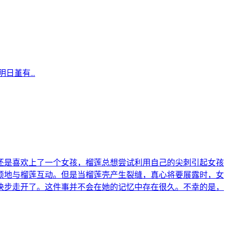
堇有...
还是喜欢上了一个女孩，榴莲总想尝试利用自己的尖刺引起女孩
烦地与榴莲互动。但是当榴莲壳产生裂缝，真心将要展露时，女
快步走开了。这件事并不会在她的记忆中存在很久。不幸的是，