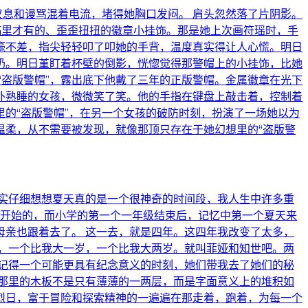
叹息和谩骂混着电流，堵得她胸口发闷。 肩头忽然落了片阴影。
稿里才有的、歪歪扭扭的徽章小挂饰。那是她上次画符瑶时，手
分毫不差，指尖轻轻叩了叩她的手背，温度真实得让人心慌。明日
牛奶。明日堇盯着杯壁的倒影，恍惚觉得那警帽上的小挂饰，比她
“盗版警帽”，露出底下他戴了三年的正版警帽。金属徽章在光下
幕外熟睡的女孩，微微笑了笑。他的手指在键盘上敲击着，控制着
的“盗版警帽”，在另一个女孩的破防时刻，扮演了一场她以为
温柔，从不需要被发现，就像那顶只存在于她幻想里的“盗版警
实仔细想想夏天真的是一个很神奇的时间段，我人生中许多重
学开始的，而小学的第一个一年级结束后，记忆中第一个夏天来
亲也跟着去了。 这一去，就是四年。这四年我改变了太多，
，一个比我大一岁，一个比我大两岁。就叫菲娅和知世吧。两
记得一个可能更具有纪念意义的时刻，她们带我去了她们的秘
那里的木板不是只有薄薄的一两层，而是字面意义上的堆积如
烈日，富于冒险和探索精神的一遍遍在那走着，跑着，为每一个