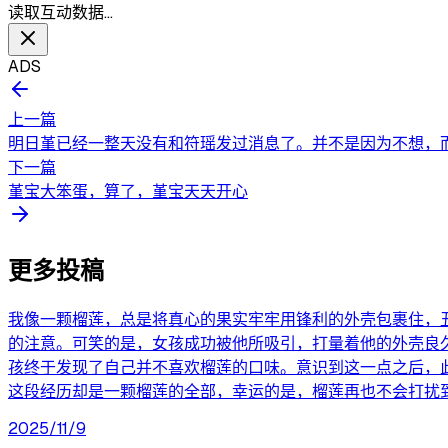
读取互动数据…
ADS
上一篇
明日堇已经一整天没有和符瑶发过消息了。并不是因为不想，而
下一篇
堇宝大笨蛋，算了，堇宝天天开心
更多投稿
我像一颗榴莲，总是将真心的果实牢牢用锋利的外壳包裹住，
的注意。可笑的是，女孩成功被他所吸引，打量着他的外壳良
孩终于发现了自己并不喜欢榴莲的口味。意识到这一点之后，
这段经历却是一颗榴莲的全部，幸运的是，榴莲再也不会打扰
2025/11/9