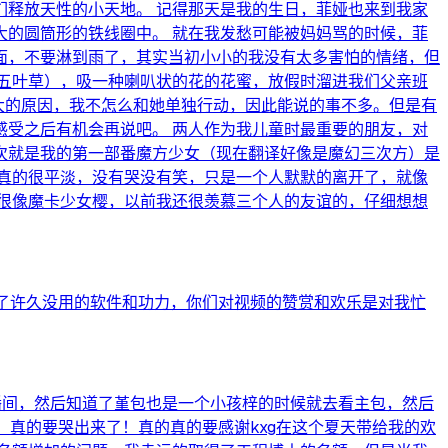
释放天性的小天地。 记得那天是我的生日，菲娅也来到我家
的圆筒形的铁线圈中。 就在我发愁可能被妈妈骂的时候，菲
里面，不要淋到雨了，其实当初小小的我没有太多害怕的情绪，但
五叶草），吸一种喇叭状的花的花蜜，放假时溜进我们父亲班
大的原因，我不怎么和她单独行动，因此能说的事不多。但是有
受之后有机会再说吧。 两人作为我儿童时最重要的朋友，对
次就是我的第一部番魔方少女（现在翻译好像是魔幻三次方）是
真的很平淡，没有哭没有笑，只是一个人默默的离开了，就像
很像魔卡少女樱，以前我还很羡慕三个人的友谊的，仔细想想
起了许久没用的软件和功力，你们对视频的赞赏和欢乐是对我忙
播间，然后知道了堇包也是一个小孩梓的时候就去看主包，然后
真的要哭出来了！真的真的要感谢kxg在这个夏天带给我的欢