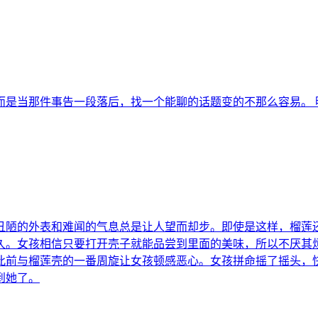
是当那件事告一段落后，找一个能聊的话题变的不那么容易。 明日
丑陋的外表和难闻的气息总是让人望而却步。即使是这样，榴莲
久。女孩相信只要打开壳子就能品尝到里面的美味，所以不厌其
此前与榴莲壳的一番周旋让女孩顿感恶心。女孩拼命摇了摇头，
到她了。