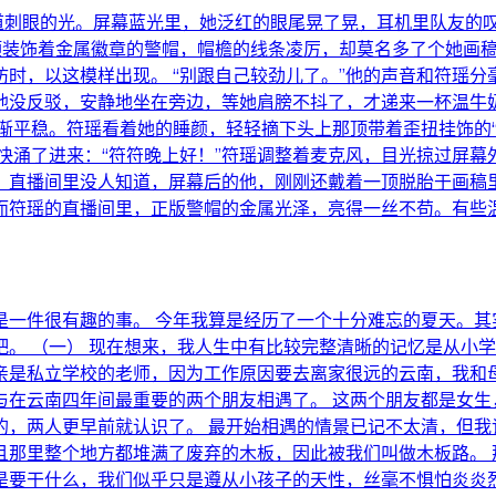
道刺眼的光。屏幕蓝光里，她泛红的眼尾晃了晃，耳机里队友的
着顶装饰着金属徽章的警帽，帽檐的线条凌厉，却莫名多了个她画
时，以这模样出现。 “别跟自己较劲儿了。”他的声音和符瑶
 他没反驳，安静地坐在旁边，等她肩膀不抖了，才递来一杯温
渐平稳。符瑶看着她的睡颜，轻轻摘下头上那顶带着歪扭挂饰的
快涌了进来：“符符晚上好！”符瑶调整着麦克风，目光掠过屏
。直播间里没人知道，屏幕后的他，刚刚还戴着一顶脱胎于画稿里
，而符瑶的直播间里，正版警帽的金属光泽，亮得一丝不苟。有些
是一件很有趣的事。 今年我算是经历了一个十分难忘的夏天。其
。 （一） 现在想来，我人生中有比较完整清晰的记忆是从小
亲是私立学校的老师，因为工作原因要去离家很远的云南，我和母
与在云南四年间最重要的两个朋友相遇了。 这两个朋友都是女生
的，两人更早前就认识了。 最开始相遇的情景已记不太清，但我
且那里整个地方都堆满了废弃的木板，因此被我们叫做木板路。 
是要干什么，我们似乎只是遵从小孩子的天性，丝毫不惧怕炎炎