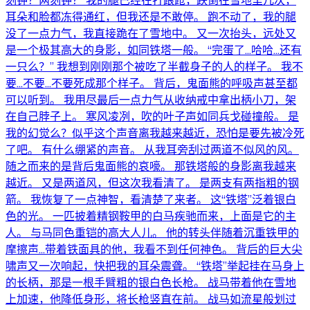
刻钟？两刻钟？ 我的腿已经在打踉跄，跌倒在雪地里几次，
耳朵和脸都冻得通红，但我还是不敢停。 跑不动了，我的腿
没了一点力气，我直接跪在了雪地中。 又一次抬头，远处又
是一个极其高大的身影，如同铁塔一般。 “完蛋了…哈哈…还有
一只么？” 我想到刚刚那个被吃了半截身子的人的样子。 我不
要…不要…不要死成那个样子。 背后，鬼面熊的呼吸声甚至都
可以听到。 我用尽最后一点力气从收纳戒中拿出柄小刀，架
在自己脖子上。 寒风凌冽，吹的叶子声如同兵戈碰撞般。 是
我的幻觉么？似乎这个声音离我越来越近，恐怕是要先被冷死
了吧。 有什么绷紧的声音。 从我耳旁刮过两道不似风的风。
随之而来的是背后鬼面熊的哀嚎。 那铁塔般的身影离我越来
越近。 又是两道风，但这次我看清了。 是两支有两指粗的钢
箭。 我恢复了一点神智，看清楚了来者。 这“铁塔”泛着银白
色的光。 一匹披着精钢鞍甲的白马疾驰而来，上面是它的主
人。 与马同色重铠的高大人儿。 他的转头伴随着沉重铁甲的
摩擦声…带着铁面具的他，我看不到任何神色。 背后的巨大尖
啸声又一次响起，快把我的耳朵震聋。 “铁塔”举起挂在马身上
的长柄，那是一根手臂粗的银白色长枪。 战马带着他在雪地
上加速，他降低身形，将长枪竖直在前。 战马如流星般划过