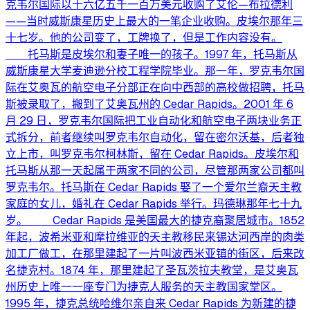
克韦尔国际以十六亿五千一百万美元收购了艾伦—布拉德利
——当时威斯康星历史上最大的一笔企业收购。皮埃尔那年三
十七岁。他的公司变了，工牌换了，但是工作内容没有。
托马斯是皮埃尔和妻子唯一的孩子。1997 年，托马斯从
威斯康星大学麦迪逊分校工程学院毕业。那一年，罗克韦尔国
际在艾奥瓦的航空电子分部正在向中西部的高校做招聘，托马
斯被录取了，搬到了艾奥瓦州的 Cedar Rapids。2001 年 6
月 29 日，罗克韦尔国际把工业自动化和航空电子两块业务正
式拆分，前者继续叫罗克韦尔自动化，留在密尔沃基，后者独
立上市，叫罗克韦尔柯林斯，留在 Cedar Rapids。皮埃尔和
托马斯从那一天起属于两家不同的公司，尽管那两家公司都叫
罗克韦尔。托马斯在 Cedar Rapids 娶了一个爱尔兰裔天主教
家庭的女儿，婚礼在 Cedar Rapids 举行。玛德琳那年七十九
岁。 Cedar Rapids 是美国最大的捷克裔聚居城市。1852
年起，波希米亚和摩拉维亚的天主教移民来锡达河西岸的肉类
加工厂做工，在那里建起了一片叫波西米亚镇的街区，后来改
名捷克村。1874 年，那里建起了圣瓦茨拉夫教堂，是艾奥瓦
州历史上唯一一座专门为捷克人服务的天主教国家堂区。
1995 年，捷克总统哈维尔亲自来 Cedar Rapids 为新建的捷