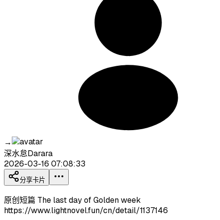
→
深水怠Darara
2026-03-16 07:08:33
分享卡片
原创短篇 The last day of Golden week
https://www.lightnovel.fun/cn/detail/1137146