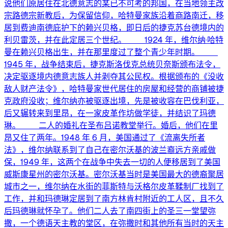
说他们原居住在北德意志的某已不可考的邦国，在当地领主改
宗路德宗新教后，为保留信仰，哈特曼家族沿着商路南迁，移
居到费迪南德庇护下的赖兴贝格，即日后的捷克苏台德境内的
利贝雷茨，并在此定居三个世纪。 1924 年，维尔纳·哈特
曼在赖兴贝格出生，并在那里度过了整个青少年时期。
1945 年，战争结束后，捷克斯洛伐克总统贝奈斯颁布法令，
决定驱逐境内德意志族人并剥夺其公民权。根据颁布的《没收
敌人财产法令》，哈特曼家世代居住的房屋和经营的商铺被捷
克政府没收；维尔纳亦被驱逐出境，先是被收容在巴伐利亚，
后又辗转来到里昂，在一家皮革作坊做学徒，并结识了玛德
琳。 二人的婚礼在圣布吕诺教堂举行。婚后，他们在里
昂又住了两年。1948 年 6 月，美国通过了《流离失所者
法》，维尔纳联系到了自己在密尔沃基的波兰裔远方亲戚做
保，1949 年，这两个在战争中失去一切的人便移居到了美国
威斯康星州的密尔沃基。密尔沃基当时是美国最大的德裔聚居
城市之一，维尔纳在水街的菲斯特与沃格尔皮革鞣制厂找到了
工作，并和玛德琳定居到了南方林肯村附近的工人区，且不久
后玛德琳就怀孕了。他们二人去了南四街上的圣三一堂望弥
撒，一个德语天主教的堂区，在弥撒时和其他所有当时的天主