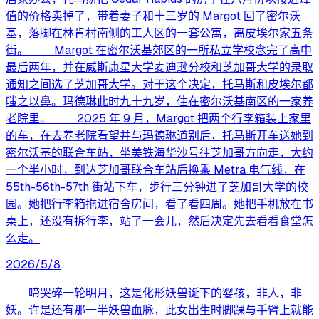
值的价格卖掉了，带着妻子和十三岁的 Margot 回了密尔沃
基，落脚在林肯村南侧的工人区的一套公寓，离皮埃尔家五条
街。 Margot 在密尔沃基郊区的一所私立学校念完了高中
最后两年，并在威斯康星大学麦迪逊分校和芝加哥大学的录取
通知之间选了芝加哥大学。对于这个决定，托马斯和皮埃尔都
嗤之以鼻。玛德琳此时九十九岁，住在密尔沃基南区的一家养
老院里。 2025 年 9 月，Margot 把两个行李箱装上家里
的车，在去养老院看望并与玛德琳道别后，托马斯开车送她到
密尔沃基的联合车站，坐美铁海华沙号往芝加哥方向走，大约
一个半小时，到达芝加哥联合车站后换乘 Metra 电气线，在
55th-56th-57th 街站下车，步行三分钟进了芝加哥大学的校
园。她把行李箱拖进宿舍房间，看了看四周。她把手机放在书
桌上，还没有拆行李，站了一会儿，然后决定先去看看食堂怎
么走。
2026/5/8
啼哭碎一轮明月，这是化形妖兽诞下的婴孩，非人，非
妖。许是还有那一半妖兽血脉，此女出生时脚踝与手臂上就能