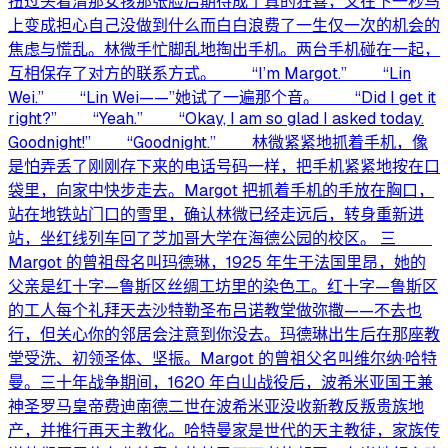
扭过头看清那女孩那张脸后期待成了真的狂喜，又在下一秒马
上变成担心自己没做到什么而白白浪费了一生仅一次的机会的
焦虑与慌乱。林微手忙脚乱地掏出手机。两台手机碰在一起，
互相保存了对方的联系方式。 “I’m Margot.” “Lin
Wei.” “Lin Wei——”她试了一遍那个音。 “Did I get it
right?” “Yeah.” “Okay, I am so glad I asked today.
Goodnight!” “Goodnight.” 林微紧紧地抓着手机，像
是怕弄丢了刚刚存下来的电话号码一样，把手机紧紧地按在口
袋里，向家中快步走去。Margot 把抓着手机的手放在胸口，
站在地铁站门口的雪里，确认林微已经走远后，转身重新进
站，坐红线列车回了芝加哥大学在海德公园的校区。 三
Margot 的曾祖母名叫玛德琳，1925 年生于法国里昂，她的
父亲是红十字—鲁斯区丝绸工坊里的染色工。红十字—鲁斯区
的工人每个礼拜天去沙特勒圣布吕诺教堂做弥撒——不去也
行，但关心你的邻居会注意到你没去。玛德琳出生后在那座教
堂受洗、初领圣体、坚振。Margot 的曾祖父名叫维尔纳·哈特
曼。三十年战争期间，1620 年白山战役后，波希米亚国王兼
神圣罗马皇帝费迪南德二世在波希米亚没收新教反叛贵族地
产，并推行再天主教化。哈特曼家是世代的天主教徒，家族传