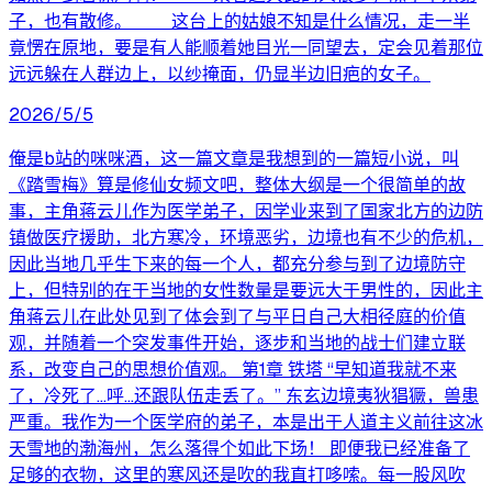
子，也有散修。 这台上的姑娘不知是什么情况，走一半
竟愣在原地，要是有人能顺着她目光一同望去，定会见着那位
远远躲在人群边上，以纱掩面，仍显半边旧疤的女子。
2026/5/5
俺是b站的咪咪酒，这一篇文章是我想到的一篇短小说，叫
《踏雪梅》算是修仙女频文吧，整体大纲是一个很简单的故
事，主角蒋云儿作为医学弟子，因学业来到了国家北方的边防
镇做医疗援助，北方寒冷，环境恶劣，边境也有不少的危机，
因此当地几乎生下来的每一个人，都充分参与到了边境防守
上，但特别的在于当地的女性数量是要远大于男性的，因此主
角蒋云儿在此处见到了体会到了与平日自己大相径庭的价值
观，并随着一个突发事件开始，逐步和当地的战士们建立联
系，改变自己的思想价值观。 第1章 铁塔 “早知道我就不来
了，冷死了…呼…还跟队伍走丢了。” 东玄边境夷狄猖獗，兽患
严重。我作为一个医学府的弟子，本是出于人道主义前往这冰
天雪地的渤海州，怎么落得个如此下场！ 即便我已经准备了
足够的衣物，这里的寒风还是吹的我直打哆嗦。每一股风吹