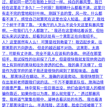
过，都如同一把刀在我脸上划过一样。 纯白的暴风雪，我已
经在这里走了多久？一个时辰？我眼睛什么都看不清，这里只
有走不完的雪地和针叶林。 刚踩下去的雪，风一吹，什么都
看不清了。感觉自己就算死在这里也没人知道。 走累了…我找
了个树干子靠了靠。 “天象厅的人怎么不说今天这里有暴风雪
啊，一吹我们几个人都散了。” 我还在这里嘀咕着诉苦，但抬
起头来远远望去，却看到远处有一个黑影正在向我招手。
人？这里居然有人么！ 可算是找到救星了！我迈起步来，往
那黑影的方向跑去。 但走的越近越不对劲。 这黑影，太高
了… 可能有丈许高，完全不是人应该有的身高。 他还在那里
招手，我试探性的往前探了几步，但是很快我就发现他旁边的
地上有异样的黑块和往外渗透的红色。 我的鼻子冻僵了，但
是作为医学府的弟子我还是很快的闻到了那股味道。 血腥
味。 那黑块还在蠕动。不，准确的说是爬动。 我很快想到了
在出发前老师跟我们说的话。 “千万不要跟丢队伍，渤海边境
的兽患严重，林中常有一些巨兽出没，他们会装作是人的模样
骗你靠近，如果你信以为真，那么就完蛋了。” 透过那暴风
雪，我将道气聚集在眼中，凝神去看远处的东西。 我也看清
楚了那黑块是什么。 半具残肢，还活着，脸皮已经被撕了下