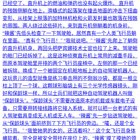
已经空了，直升机上的燃油和弹药也没有起火爆炸。 直升机
的残骸侧躺在地上，滑橇式的起落架在撞击地面的冲击下扭曲
变形，从挂架上脱落的加特林机枪和火箭发射巢也散落在残骸
的周围。两人绕过这些碎片，来到直升机侧躺着的机身前，
“辣酱”先低头检查了一下驾驶舱，居然真有一个人类飞行员躺
在里面。 “真有个飞行员！” “我就说吧。” “辣酱”先爬上了躺倒
的直升机机身，再回头把萨宾娜技术士官也拉了上来。驾驶舱
的舱门已经拆掉了，这是这种侦察直升机上常用的减重手段，
而原本驾驶舱里并排的两个飞行员座椅中，左侧的那一个已经
被拆除，换成了一个被固定在机舱地板上的自动驾驶机器人。
这玩意儿的造型就像是练习拳击用的不倒翁沙袋，都是一根立
柱上顶了一个球，这颗球形脑袋上有三个光学传感器镜头，刚
好和保龄球一样，所以士兵们就把这种自动驾驶机器人叫做
“保龄球头”。“保龄球头”不需要改造原本的机载或车载电子设
备，只需要用转接线路将它接入系统，就可以把一台老式的有
人驾驶载具变成无人机或无人车。 “辣酱”先一步钻进驾驶舱，
从“保龄球头”面前挤到了下方飞行员的旁边。 “嚯，还是个女
飞行员。” “我管她男的女的，还活着吗？” 这个女飞行员身体
瘫软着、完全是被安全带挂在座位上的，“辣酱”摸了摸她的颈