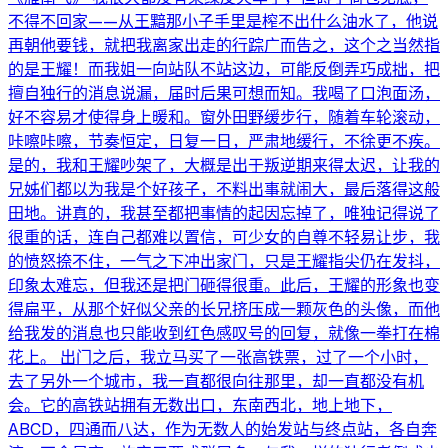
不得不回家——从王黯那小子手里是榨不出什么油水了，他说
再朝他要钱，就把我离家出走的行踪广而告之，这个之当然指
的是王耀！而我姐一向站队不站这边，可能反倒弄巧成拙，把
擅自独行的消息说漏，届时后果可想而知。我喝了口泡面汤，
好不容易才使得身上暖和。窗外田野缓步行，随着车轮滚动，
咔嚓咔嚓，节奏恒定，日复一日，严肃地缓行，不徐更不疾。
是的，我和王耀吵架了，大概是出于叛逆期来得太迟，让我的
兄姊们都以为我是个好孩子，不料出事就闹大，最后落得这般
田地。讲真的，我甚至都把事情的起因忘掉了，唯独记得说了
很重的话，连自己都难以置信，可少女的自尊不轻易让步，我
的愤怒捺不住，一气之下冲出家门，只是王耀指尖仍在发抖，
印象太难忘，但我还是把门砸得很重。此后，王耀的形象也变
得扁平，从那个好似父亲的长兄挤压成一颗灰色的头像，而他
给我发的消息也只能收到红色感叹号的回复，就像一拳打在棉
花上。 出门之后，我立马买了一张高铁票，过了一个小时，
去了另外一个城市，我一直都很向往那里，却一直都没有机
会。它的高铁站拥有无数出口，东南西北，地上地下，
ABCD，四通而八达，作为无数人的始发站与终点站，各自奔