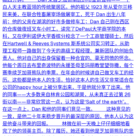
白人天主教蓝领的传统聚居区。他的祖父 1923 年从爱尔兰移
民来美，在联合牲畜屠宰场做屠宰工，死于 Dan 出生八年
前；他的父亲在湖滨的好市多做修车工；Dan 自己则在西区
的仓库做夜班叉车小时工，读完了DePaul大学商学院的本
科，又在伊利诺伊大学香槟分校念了一个工商管理硕士，然后
在Hartwell & Reeves Systems 斯系统公司实习转正，从助
理工程师一路做到了今天的高级工程经理，兼新团队的创始负
责人。他对自己的出身保留着一种合宜的、毫无怨愤的怀念。
他每个周日去布里奇波特的永援圣母圣玛丽教堂望弥撒，每个
赛季续芝加哥熊队的季票，在年会的时候讲自己做叉车工的经
历。这些都是他本人的生活，恰好这本人的生活又非常适合在
公司的happy hour上被分享出来，于是他就分享了出来。他
的同事——大多数来自林肯公园和湖景，从未真正去过第 26
街以南——非常欣赏这一点，认为这是“Salt of the earth”。
在这一点上，Dan 和他的同事们意见一致。 这种意见的
一致，是他二十年来稳步晋升的最深层的原因，他本人认为这
是他奋斗带来的回报。 林微在前一天晚上仔仔细细地看
完了他的领英主页。除了履历，她还看到他是芝加哥熊队的忠