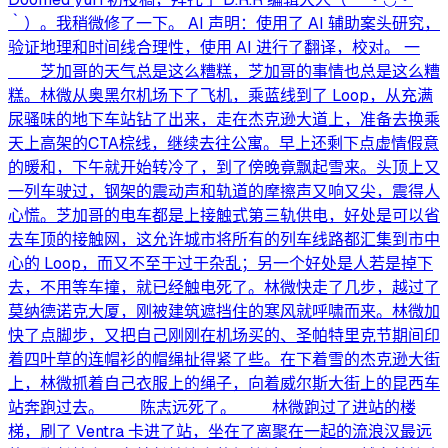
｀）。我稍微修了一下。 AI 声明：使用了 AI 辅助案头研究，
验证地理和时间线合理性，使用 AI 进行了翻译，校对。 一
芝加哥的天气总是这么糟糕，芝加哥的事情也总是这么糟
糕。林微从奥黑尔机场下了飞机，乘蓝线到了 Loop，从充满
尿骚味的地下车站钻了出来，走在杰克逊大道上，准备去换乘
天上高架的CTA棕线，继续去往公寓。早上还剩下点虚情假意
的暖和，下午就开始转冷了，到了傍晚竟飘起雪来。头顶上又
一列车驶过，钢架的震动声和轨道的摩擦声又响又尖，震得人
心慌。芝加哥的电车都是上接触式第三轨供电，好处是可以省
去车顶的接触网，这允许城市将所有的列车线路都汇集到市中
心的 Loop，而又不至于过于杂乱；另一个好处是人若是掉下
去，不用等车撞，就已经触电死了。林微快走了几步，越过了
莫纳德诺克大厦，刚被建筑遮挡住的寒风就呼啸而来。林微加
快了点脚步，又把自己刚刚在机场买的、圣帕特里克节期间印
着四叶草的连帽衫的帽绳扯得紧了些。在下着雪的杰克逊大街
上，林微抓着自己衣服上的绳子，向着威尔斯大街上的昆西车
站奔跑过去。 陈志远死了。 林微跑过了进站的楼
梯，刷了 Ventra 卡进了站，坐在了离聚在一起的流浪汉最远