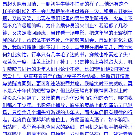
昂起头眯着眼睛，一副初生牛犊不怕虎的样子……他还有这个
样子的时候？不一会儿就把象棋棋盘撇在一边，和朋友开始抽
烟，又咳又笑，比现在我们班里的男生要生疏得多。火车上不
是不允许吸烟的吗，为什么乘务员没来制止？我迟疑了几秒
钟，又决定收回顾虑，当作看一场电影，把这年轻的王耀刻在
我的心里。意识体不老不死，但能够有机会，自幼稚进化为成
熟，我敢打赌他此时不过十七岁，与我现在相差无几，而他为
何如此匆忙，行李只有几本毛了边的书，穿戴也朴素过了头？
深蓝色一席，膝盖上还打了补丁，只是神色上喜悦占大头，叽
叽喳喳与同行的少年人们讨论个不停，比如“咱们绝对不能谈
恋爱！”，更有甚者甚至自称这辈子不会结婚，好像初开情窦
与黄赌毒同列，更可和违法犯罪共席，我暗笑时不禁感叹，莫
不是六十年代的短暂复辟？但此刻王耀真将眼神同我对上时，
我没忍住回避了，又懊恼自己为何没有面对他的勇气，哪怕我
们都才正少年。电影停止播放，原先的荧幕上此刻演员早已退
场，只空余几个埋头打游戏的少年人，而火车仍旧有规律的行
走，我瘫倒在硬邦邦的座位上，方便面差点洒了，好不狼狈。
出站时，我举着手机查回家的路线，过闸机之后顺手把身份证
叼在嘴里，把厚重的门帘抬起，发现他正站在门口，背对着我