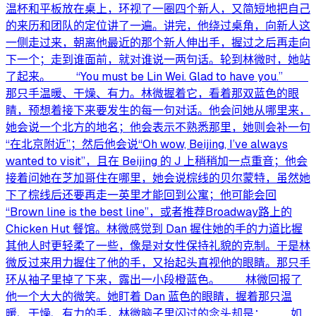
温杯和平板放在桌上，环视了一圈四个新人，又简短地把自己
的来历和团队的定位讲了一遍。讲完，他绕过桌角，向新人这
一侧走过来，朝离他最近的那个新人伸出手，握过之后再走向
下一个；走到谁面前，就对谁说一两句话。轮到林微时，她站
了起来。 “You must be Lin Wei. Glad to have you.”
那只手温暖、干燥、有力。林微握着它，看着那双蓝色的眼
睛，预想着接下来要发生的每一句对话。他会问她从哪里来，
她会说一个北方的地名；他会表示不熟悉那里，她则会补一句
“在北京附近”；然后他会说“Oh wow, Beijing, I’ve always
wanted to visit”，且在 Beijing 的 J 上稍稍加一点重音；他会
接着问她在芝加哥住在哪里，她会说棕线的贝尔蒙特，虽然她
下了棕线后还要再走一英里才能回到公寓；他可能会回
“Brown line is the best line”，或者推荐Broadway路上的
Chicken Hut 餐馆。林微感觉到 Dan 握住她的手的力道比握
其他人时更轻柔了一些，像是对女性保持礼貌的克制。于是林
微反过来用力握住了他的手，又抬起头直视他的眼睛。那只手
环从袖子里掉了下来，露出一小段橙蓝色。 林微回报了
他一个大大的微笑。她盯着 Dan 蓝色的眼睛，握着那只温
暖、干燥、有力的手，林微脑子里闪过的念头却是： 如