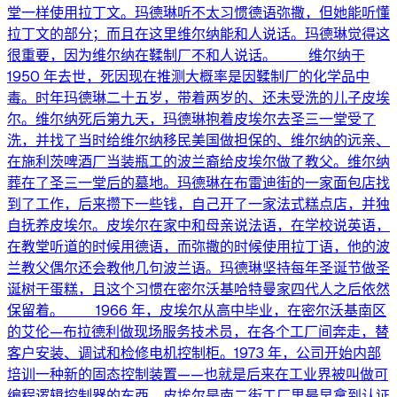
堂一样使用拉丁文。玛德琳听不太习惯德语弥撒，但她能听懂
拉丁文的部分；而且在这里维尔纳能和人说话。玛德琳觉得这
很重要，因为维尔纳在鞣制厂不和人说话。 维尔纳于
1950 年去世，死因现在推测大概率是因鞣制厂的化学品中
毒。时年玛德琳二十五岁，带着两岁的、还未受洗的儿子皮埃
尔。维尔纳死后第九天，玛德琳抱着皮埃尔去圣三一堂受了
洗，并找了当时给维尔纳移民美国做担保的、维尔纳的远亲、
在施利茨啤酒厂当装瓶工的波兰裔给皮埃尔做了教父。维尔纳
葬在了圣三一堂后的墓地。玛德琳在布雷迪街的一家面包店找
到了工作，后来攒下一些钱，自己开了一家法式糕点店，并独
自抚养皮埃尔。皮埃尔在家中和母亲说法语，在学校说英语，
在教堂听道的时候用德语，而弥撒的时候使用拉丁语，他的波
兰教父偶尔还会教他几句波兰语。玛德琳坚持每年圣诞节做圣
诞树干蛋糕，且这个习惯在密尔沃基哈特曼家四代人之后依然
保留着。 1966 年，皮埃尔从高中毕业，在密尔沃基南区
的艾伦—布拉德利做现场服务技术员，在各个工厂间奔走，替
客户安装、调试和检修电机控制柜。1973 年，公司开始内部
培训一种新的固态控制装置——也就是后来在工业界被叫做可
编程逻辑控制器的东西。皮埃尔是南二街工厂里最早拿到认证