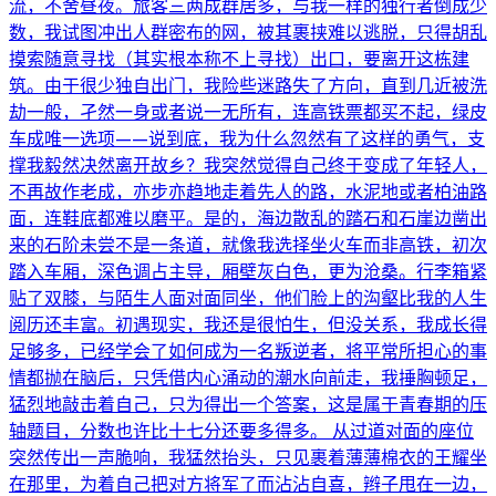
流，不舍昼夜。旅客三两成群居多，与我一样的独行者倒成少
数，我试图冲出人群密布的网，被其裹挟难以逃脱，只得胡乱
摸索随意寻找（其实根本称不上寻找）出口，要离开这栋建
筑。由于很少独自出门，我险些迷路失了方向，直到几近被洗
劫一般，孑然一身或者说一无所有，连高铁票都买不起，绿皮
车成唯一选项——说到底，我为什么忽然有了这样的勇气，支
撑我毅然决然离开故乡？我突然觉得自己终于变成了年轻人，
不再故作老成，亦步亦趋地走着先人的路，水泥地或者柏油路
面，连鞋底都难以磨平。是的，海边散乱的踏石和石崖边凿出
来的石阶未尝不是一条道，就像我选择坐火车而非高铁，初次
踏入车厢，深色调占主导，厢壁灰白色，更为沧桑。行李箱紧
贴了双膝，与陌生人面对面同坐，他们脸上的沟壑比我的人生
阅历还丰富。初遇现实，我还是很怕生，但没关系，我成长得
足够多，已经学会了如何成为一名叛逆者，将平常所担心的事
情都抛在脑后，只凭借内心涌动的潮水向前走，我捶胸顿足，
猛烈地敲击着自己，只为得出一个答案，这是属于青春期的压
轴题目，分数也许比十七分还要多得多。 从过道对面的座位
突然传出一声脆响，我猛然抬头，只见裹着薄薄棉衣的王耀坐
在那里，为着自己把对方将军了而沾沾自喜，辫子甩在一边，