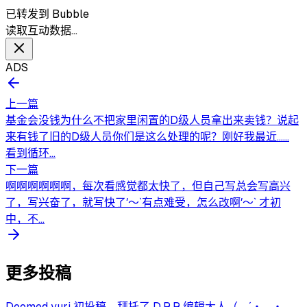
已转发到 Bubble
读取互动数据…
ADS
上一篇
基金会没钱为什么不把家里闲置的D级人员拿出来卖钱？说起
来有钱了旧的D级人员你们是这么处理的呢？刚好我最近……
看到循环...
下一篇
啊啊啊啊啊啊，每次看感觉都太快了，但自己写总会写高兴
了，写兴奋了，就写快了′～`有点难受，怎么改啊′～` 才初
中，不...
更多投稿
Doomed yuri 初投稿，拜托了 D.R.R 编辑大人（ ´・◡・