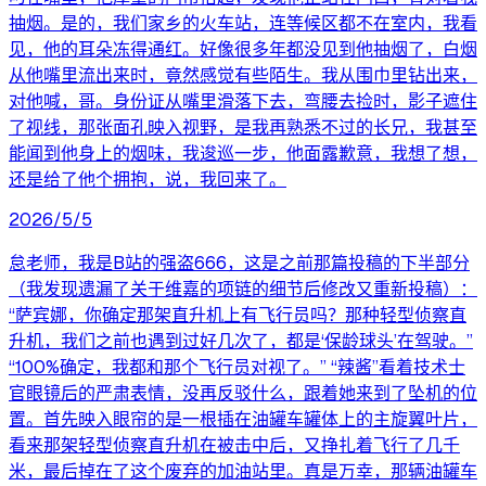
抽烟。是的，我们家乡的火车站，连等候区都不在室内，我看
见，他的耳朵冻得通红。好像很多年都没见到他抽烟了，白烟
从他嘴里流出来时，竟然感觉有些陌生。我从围巾里钻出来，
对他喊，哥。身份证从嘴里滑落下去，弯腰去捡时，影子遮住
了视线，那张面孔映入视野，是我再熟悉不过的长兄，我甚至
能闻到他身上的烟味，我逡巡一步，他面露歉意，我想了想，
还是给了他个拥抱，说，我回来了。
2026/5/5
怠老师，我是B站的强盗666，这是之前那篇投稿的下半部分
（我发现遗漏了关于维嘉的项链的细节后修改又重新投稿）：
“萨宾娜，你确定那架直升机上有飞行员吗？那种轻型侦察直
升机，我们之前也遇到过好几次了，都是‘保龄球头’在驾驶。”
“100%确定，我都和那个飞行员对视了。” “辣酱”看着技术士
官眼镜后的严肃表情，没再反驳什么，跟着她来到了坠机的位
置。首先映入眼帘的是一根插在油罐车罐体上的主旋翼叶片，
看来那架轻型侦察直升机在被击中后，又挣扎着飞行了几千
米，最后掉在了这个废弃的加油站里。真是万幸，那辆油罐车