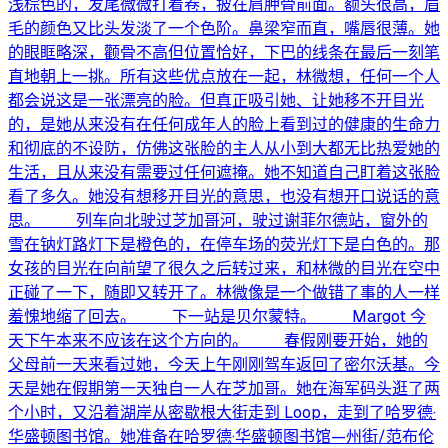
浅棕色的，发尾微微打着卷，披在肩胛骨前面。额头很高，眉
毛的颜色又比头发淡了一个色阶。鼻梁窄而直，嘴唇很薄。她
的眼眶略深，颧骨不高但位置恰好，下巴的线条在最后一刻笔
直地朝上一挑。所有这些优点放在一起，林微想，任何一个人
都会说这是一张漂亮的脸。但真正吸引她、让她移不开目光
的，是她从来没有在任何成年人的脸上看到过的健康的生命力
和彻底的不设防，仿佛这张脸的主人从小到大都无比热爱她的
生活，且从来没有需要过任何遮掩。她不知道自己盯着这张脸
看了多久。她没有想移开目光的意思，也没有想开口说话的意
思。 列车向北驶过芝加哥河，驶过谢菲尔德站，窗外的
雪在钠灯路灯下是橙色的，在停车场的荧光灯下是白色的。那
女孩的目光在向前望了很久之后转过来，和林微的目光在空中
正碰了一下，随即又转开了。林微像是一个做错了事的人一样
羞愧地缩了回去。 下一站是贝尔蒙特。 Margot 今
天下午本来不应该在这个方向的。 春假刚要开始，她的
父母前一天来看过她，今天上午刚刚驾车返回了密尔沃基。今
天是她在假期第一天独自一人在芝加哥。她在海军码头逛了两
个小时，又沿着湖岸从密歇根大街走到 Loop，走到了哈罗德·
华盛顿图书馆。她准备在哈罗德·华盛顿图书馆—州街/范布伦