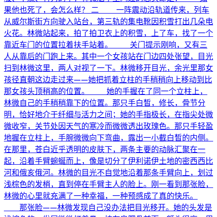
果他也死了，会怎么样？ 二 一阵震动沿轨道传来，列车
从威尔斯街方向驶入站台，第三轨的集电靴因积雪打出几朵电
火花。林微站起来，拍了拍卫衣上的积雪，上了车，找了一个
靠近车门的位置拉着扶手站着。 关门提示刚响，又有三
人从靠后的门跑上来。其中一个女孩站在门边四处张望，目光
扫到林微这里，两人对视了一下。林微移开目光，余光里那女
孩径直朝这边走过来——她把抓着立柱的手稍稍向上移动到比
那女孩头顶稍高的位置。 她的手握在了同一个立柱上，
林微自己的手稍稍靠下的位置。那只手白皙，修长，骨节分
明，恰好地介于纤细与活力之间；她的手指极长，在指尖处微
微收窄，关节处因天气的寒冷而微微透出玫瑰色。那只手轻盈
地握在立柱上，手腕微微向下弯曲，露出一小截白皙的内侧。
在那里，苍白近乎透明的皮肤下，两条主要的动脉汇聚在一
起，沿着手臂蜿蜒而上，像是切分了伊利诺伊土地的密西西比
河和俄亥俄河。林微的目光不自觉地沿着那条手臂向上，划过
浅棕色的发梢，直到停在手臂主人的脸上。刚一看到那张脸，
林微的心里就充满了一种幸福，一种预感成了真的快乐。
那张脸——林微发现自己没办法把目光移开。她的头发是