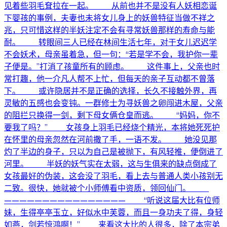
见着些羽毛耷拉在一起。 从前也并不是没有人妖相恋诞
下婴孩的事例，夫妻也未将女儿身上的妖兽特征当做不祥之
兆，只可惜这样的半妖注定不会有寻常妖兽那样的寿命与能
耐。 转眼间三人已经在林间生活七年，对于女儿迟迟学
不会妖术，母亲虽着急，但一句：“若是学不会，我护你一辈
子便是。”打消了孩童所有的顾虑。 这件事上，父亲也时
常打趣，他一介凡人帮不上忙，但每天的亲子互动都不曾落
下。 或许隐居并不是正确的选择，长久不接触外界，再
灵敏的五感也会变钝。一群修士为寻妖兽之卵闯进木屋，父亲
的阻拦只换得一剑，剩下母女俩仓皇而逃。 “妈妈，你不
要我了吗？” 女孩身上羽毛已经烧个精光，本将她死死护
在怀里的母亲忽然在河前撒了手，一语不发。 她没见那
灼了半边的身子，只以为自己是被抛下，有风轻推，便倒进了
河里。 半妖的妖气实在太弱，这与生俱来的缺点倒成了
女孩最好的伪装，这会没了羽毛，看上去与普通人类小孩别无
二致。很快，她就被个小师傅看中资质，领回仙门。
———————————————— “听说这届大比有位师
妹，生得亭亭玉立，好似水中芙蓉，而且一身功夫了得，身轻
如燕，剑若惊鸿啊！” 来看这大比的人很多，除了本宗弟