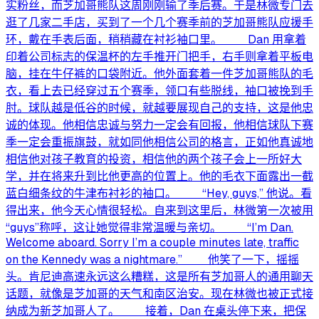
实粉丝，而芝加哥熊队这周刚刚输了季后赛。于是林微专门去
逛了几家二手店，买到了一个几个赛季前的芝加哥熊队应援手
环，戴在手表后面，稍稍藏在衬衫袖口里。 Dan 用拿着
印着公司标志的保温杯的左手推开门把手，右手则拿着平板电
脑，挂在牛仔裤的口袋附近。他外面套着一件芝加哥熊队的毛
衣，看上去已经穿过五个赛季，领口有些脱线，袖口被挽到手
肘。球队越是低谷的时候，就越要展现自己的支持，这是他忠
诚的体现。他相信忠诚与努力一定会有回报，他相信球队下赛
季一定会重振旗鼓，就如同他相信公司的格言，正如他真诚地
相信他对孩子教育的投资，相信他的两个孩子会上一所好大
学，并在将来升到比他更高的位置上。他的毛衣下面露出一截
蓝白细条纹的牛津布衬衫的袖口。 “Hey, guys,” 他说。看
得出来，他今天心情很轻松。自来到这里后，林微第一次被用
“guys”称呼，这让她觉得非常温暖与亲切。 “I’m Dan.
Welcome aboard. Sorry I’m a couple minutes late, traffic
on the Kennedy was a nightmare.” 他笑了一下，摇摇
头。肯尼迪高速永远这么糟糕，这是所有芝加哥人的通用聊天
话题，就像是芝加哥的天气和南区治安。现在林微也被正式接
纳成为新芝加哥人了。 接着，Dan 在桌头停下来，把保