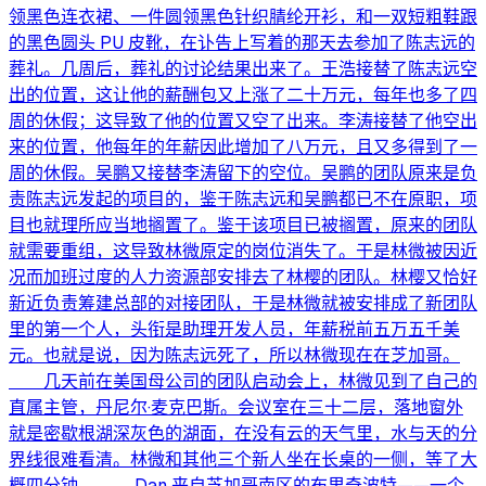
领黑色连衣裙、一件圆领黑色针织腈纶开衫，和一双短粗鞋跟
的黑色圆头 PU 皮靴，在讣告上写着的那天去参加了陈志远的
葬礼。几周后，葬礼的讨论结果出来了。王浩接替了陈志远空
出的位置，这让他的薪酬包又上涨了二十万元，每年也多了四
周的休假；这导致了他的位置又空了出来。李涛接替了他空出
来的位置，他每年的年薪因此增加了八万元，且又多得到了一
周的休假。吴鹏又接替李涛留下的空位。吴鹏的团队原来是负
责陈志远发起的项目的，鉴于陈志远和吴鹏都已不在原职，项
目也就理所应当地搁置了。鉴于该项目已被搁置，原来的团队
就需要重组，这导致林微原定的岗位消失了。于是林微被因近
况而加班过度的人力资源部安排去了林樱的团队。林樱又恰好
新近负责筹建总部的对接团队，于是林微就被安排成了新团队
里的第一个人，头衔是助理开发人员，年薪税前五万五千美
元。也就是说，因为陈志远死了，所以林微现在在芝加哥。
几天前在美国母公司的团队启动会上，林微见到了自己的
直属主管，丹尼尔·麦克巴斯。会议室在三十二层，落地窗外
就是密歇根湖深灰色的湖面，在没有云的天气里，水与天的分
界线很难看清。林微和其他三个新人坐在长桌的一侧，等了大
概四分钟。 Dan 来自芝加哥南区的布里奇波特——一个