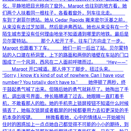
化，平静地把目光移向了窗外。Margot 也往别的地方看，她
们两个人扶着同一根柱子，各看着窗外，列车往北走。
车到了谢菲尔德站。她从 Cedar Rapids 搬来密尔沃基之前，
从来没有去过芝加哥。然后是迪弗西站。她也从来没有在一个
陌生城市里没有任何理由地坐不知道通到哪里的地铁。最后是
贝尔蒙特站。 那个人松开了手，往车门方向走了一步。
Margot 也跟着下了车。 她们一前一后出了站。贝尔蒙特
站的入口建在桥洞里，上下的路面和两侧的墙壁在车站的门口
围成了一个风洞，西风在二人面前呼啸而过。 “Hey——”
Margot 开口喊道。那人停下了脚步，扭过头来。
“Sorry, I know it’s kind of out of nowhere. Can I have your
number? You totally don’t have to.” 她停顿了两秒，终
于鼓起勇气喊了出来。但随后她的勇气就耗尽了。她掏出了手
机，调出拨号界面，伸长胳膊递了过去。她眼睛一直盯着手
机，不敢看那人的脸。她的手机壳上锁屏按钮不知道什么时候
搞丢了，她每次锁屏或者截屏的时候都要用力去扣更深处的手
机本身的按键。 林微看着她，心中的情绪从一开始被叫
住时的困惑加上一点点她自己都觉得不可能的小小的期待，到