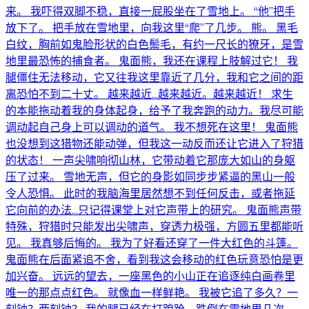
来。 我吓得双脚不稳，直接一屁股坐在了雪地上。 “他”把手
放下了。 把手放在雪地里，向我这里“爬”了几步。 熊。 黑毛
白纹，胸前如鬼脸形状的白色鬃毛，有约一尺长的獠牙，是雪
地里最恐怖的捕食者。 鬼面熊，我还在课程上肢解过它！ 我
腿僵住无法移动，它又往我这里靠近了几分，我和它之间的距
离恐怕不到二十丈。 越来越近…越来越近。越来越近！ 求生
的本能拖动着我的身体起身，给予了我奔跑的动力。我尽可能
调动起自己身上可以调动的道气。 我不想死在这里！ 鬼面熊
也没想到这猎物还能动弹，但我这一动反而还让它进入了狩猎
的状态！ 一声尖啸响彻山林，它带动着它那庞大如山的身躯
压了过来。 雪地无声，但它的身影如同步步紧逼的黑山一般
令人恐惧。 此时的我脑海里居然想不到任何反击，或者拖延
它向前的办法…只记得课堂上对它声带上的研究。 鬼面熊声带
特殊，狩猎时只能发出尖啸声，穿透力极强，方圆五里都能听
见。 我真够后悔的。 我为了好看还穿了一件大红色的斗篷。
鬼面熊在后面紧追不舍，看到我这会移动的红色玩意恐怕是更
加兴奋。 远远的望去，一座黑色的小山正在追逐纯白画卷里
唯一的那点点红色。 就像血一样鲜艳。 我被它追了多久？一