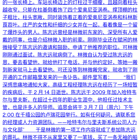
的一张长椅上。车站长椅边上的灯柱过于细瘦，且越向着柱头
越收窄，只能在柱基倒着饰了四个爱奥尼亚涡卷。撑顶棚的柱
子粗壮，柱头宽敞，同时装饰着正着的爱奥尼亚涡卷和科林斯
茛苕叶。庄严的女性和纤细的少女并在一起，看着像是一个留
了爆炸头的男人。陈志远曾经是林微前东家的、深受所有人爱
戴的同事，也是介绍林微入职的前辈。刚刚毕业还在赋闲的林
微接受了陈志远的邀请和鼓励，申请了他推荐的职位。可林微
刚刚通过面试，陈志远就病倒了。林微自认为受过陈志远的
恩，要去看望他，就给他打了电话，并与他约定好，等她一搬
到新家就马上去看望他。可还没等到林微搬完家，就收到了刚
开通的工作邮箱里发来的一条讣告。邮件里写着： “我们
深感悲痛地通知大家，高级工程经理陈志远在经历了一场短暂
的疾病后，于 2 月 14 日逝世。陈志远于 2009 年加入哈特韦
尔与里夫斯，在超过十四年的职业生涯中，他担任过技术主
管，也是许多人的导师。追思会将于 3 月 7 日（周六）下午
2:00 在千禧公园的卢瑞花园举行。如有任何疑问，请联系您
的经理或人力资源团队。——哈特韦尔与里夫斯系统公司人力
与文化部” 于是林微的第一项工作内容就成了参加陈志远
的葬礼。林微不得不从家里又要了一笔钱，买了一条无袖的船