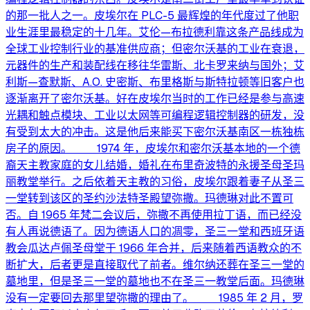
的那一批人之一。皮埃尔在 PLC-5 最辉煌的年代度过了他职
业生涯里最稳定的十几年。艾伦—布拉德利靠这条产品线成为
全球工业控制行业的基准供应商；但密尔沃基的工业在衰退，
元器件的生产和装配线在移往华雷斯、北卡罗来纳与国外；艾
利斯—查默斯、A.O. 史密斯、布里格斯与斯特拉顿等旧客户也
逐渐离开了密尔沃基。好在皮埃尔当时的工作已经是参与高速
光耦和触点模块、工业以太网等可编程逻辑控制器的研发，没
有受到太大的冲击。这是他后来能买下密尔沃基南区一栋独栋
房子的原因。 1974 年，皮埃尔和密尔沃基本地的一个德
裔天主教家庭的女儿结婚，婚礼在布里奇波特的永援圣母圣玛
丽教堂举行。之后依着天主教的习俗，皮埃尔跟着妻子从圣三
一堂转到该区的圣约沙法特圣殿望弥撒。玛德琳对此不置可
否。自 1965 年梵二会议后，弥撒不再使用拉丁语，而已经没
有人再说德语了。因为德语人口的凋零，圣三一堂和西班牙语
教会瓜达卢佩圣母堂于 1966 年合并，后来随着西语教众的不
断扩大，后者更是直接取代了前者。维尔纳还葬在圣三一堂的
墓地里，但是圣三一堂的墓地也不在圣三一教堂后面。玛德琳
没有一定要回去那里望弥撒的理由了。 1985 年 2 月，罗