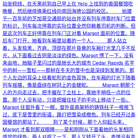
站坐棕线，在天黑前到自己早上在 Yelp 上找到的泰国餐馆吃
晚餐，然后继续换乘红线向南回海德公园的校区。 始建
于一百年前的芝加哥交通局的站台并没有列车停靠时车门位置
的标识，列车每次停靠的实际位置全然仰赖着司机的判断。但
是这次列车正好停靠在列车门正对着 Margot 面前的位置。随
后车门打开，她看到车厢里站着的一个人。 那人站立
着，头发极黑，齐肩，顶部在那片昏黄的车厢灯光里几乎不反
光，从下面看过去则是淡淡的绿色。Margot 愣了一下，没有
来由地，她脑子里闪过的是她长大的城市 Cedar Rapids 名字
中的树——雪松——那树在冬天的雪中也是深绿到发黑的。那
个人左边的耳朵上挂着蛇形的金色耳饰，在车厢的灯光下随着
列车摇摆，像是盘绕在树冠上的金蝰蛇。 Margot 朝那个
人的方向走过去，把手握在了立柱上，靠她手稍低一点的位
置。那个人没有动，只是把握住柱子的手向上移动了一些。
Margot 往窗外看了一眼，窗外是高架桥的铸铁柱子一根根飞
过，底下是雪里的街道，路灯把雪染成橙色。列车已经开过泰
国餐馆的那站了。 到了某个时候，那个人仰起头来，
Margot 才看到那双眼睛——是和刚刚从下面看她的头发相同
感觉的绿色。两人对视了一下，那人又转开了头，表情没有变