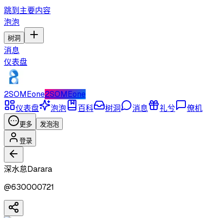
跳到主要内容
泡泡
树洞
消息
仪表盘
2SOMEone
2SOMEone
仪表盘
泡泡
百科
树洞
消息
礼兮
僚机
更多
发泡泡
登录
深水怠Darara
@
630000721