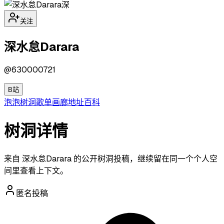
深
关注
深水怠Darara
@
630000721
B站
泡泡
树洞
歌单
画廊
地址
百科
树洞详情
来自 深水怠Darara 的公开树洞投稿，继续留在同一个个人空
间里查看上下文。
匿名投稿