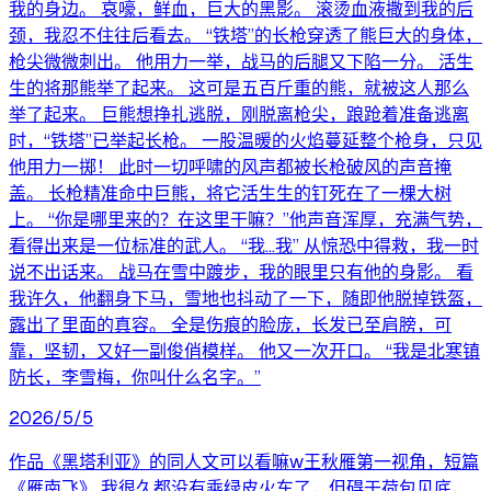
我的身边。 哀嚎，鲜血，巨大的黑影。 滚烫血液撒到我的后
颈，我忍不住往后看去。 “铁塔”的长枪穿透了熊巨大的身体，
枪尖微微刺出。 他用力一举，战马的后腿又下陷一分。 活生
生的将那熊举了起来。 这可是五百斤重的熊，就被这人那么
举了起来。 巨熊想挣扎逃脱，刚脱离枪尖，踉跄着准备逃离
时，“铁塔”已举起长枪。 一股温暖的火焰蔓延整个枪身，只见
他用力一掷！ 此时一切呼啸的风声都被长枪破风的声音掩
盖。 长枪精准命中巨熊，将它活生生的钉死在了一棵大树
上。 “你是哪里来的？在这里干嘛？”他声音浑厚，充满气势，
看得出来是一位标准的武人。 “我…我” 从惊恐中得救，我一时
说不出话来。 战马在雪中踱步，我的眼里只有他的身影。 看
我许久，他翻身下马，雪地也抖动了一下，随即他脱掉铁盔，
露出了里面的真容。 全是伤痕的脸庞，长发已至肩膀，可
靠，坚韧，又好一副俊俏模样。 他又一次开口。 “我是北寒镇
防长，李雪梅，你叫什么名字。”
2026/5/5
作品《黑塔利亚》的同人文可以看嘛w王秋雁第一视角，短篇
《雁南飞》 我很久都没有乘绿皮火车了，但碍于荷包见底，