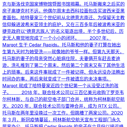
克与斯洛伐克国家博物馆暨图书馆揭幕。托马斯搬来之后买的
房子离捷克村不远，他偶尔周末去西科拉面包店买波西米亚黑
麦面包。哈特曼家三个世纪前从北德意志南迁、为保留天主教
信仰躲进波希米亚领主的庇护，又在三百多年后被波希米亚的
捷克政府以“德意志族人”的名义驱逐出境，半个多世纪后，历
史无人察觉地完成了一个小小的闭环。 2007 年，
Margot 生于 Cedar Rapids。托马斯和他的妻子打算在她出
生第九天时为她受洗——就像她的爷爷一样。但第九天那天，
托马斯的妻子的母亲突然心脏病住院，夫妻俩开车赶去麦迪
逊，洗礼推到了第二个周末，然后第二个周末又有了其他生活
上的琐事。后来这件事就成了一件被记得、但永远没办法腾出
时间办的事，再后来就变成了一件被遗忘的未决事项。
Margot 就成了哈特曼家近四个世纪第一个从没受过洗的孩
子。 2018 年，联合技术公司以三百亿美元收购了罗克韦
尔柯林斯，与自己的航空电子部门合并，统称为柯林斯航空航
天。2020 年，联合技术公司与雷神合并，成为 RTX 公司。
托马斯在两年里没换过一次工作，但跳槽了两家公司。2020
年 3 月，新冠疫情蔓延，柯林斯航空航天宣布工程部门永久
居家办公，托马斯把 Cedar Rapids 的房子在六月份以接近峰