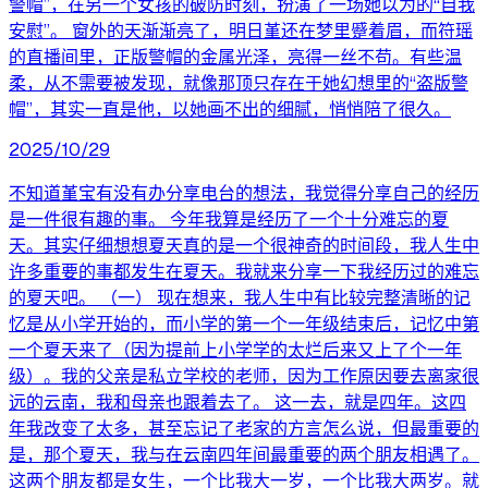
警帽”，在另一个女孩的破防时刻，扮演了一场她以为的“自我
安慰”。 窗外的天渐渐亮了，明日堇还在梦里蹙着眉，而符瑶
的直播间里，正版警帽的金属光泽，亮得一丝不苟。有些温
柔，从不需要被发现，就像那顶只存在于她幻想里的“盗版警
帽”，其实一直是他，以她画不出的细腻，悄悄陪了很久。
2025/10/29
不知道堇宝有没有办分享电台的想法，我觉得分享自己的经历
是一件很有趣的事。 今年我算是经历了一个十分难忘的夏
天。其实仔细想想夏天真的是一个很神奇的时间段，我人生中
许多重要的事都发生在夏天。我就来分享一下我经历过的难忘
的夏天吧。 （一） 现在想来，我人生中有比较完整清晰的记
忆是从小学开始的，而小学的第一个一年级结束后，记忆中第
一个夏天来了（因为提前上小学学的太烂后来又上了个一年
级）。我的父亲是私立学校的老师，因为工作原因要去离家很
远的云南，我和母亲也跟着去了。 这一去，就是四年。这四
年我改变了太多，甚至忘记了老家的方言怎么说，但最重要的
是，那个夏天，我与在云南四年间最重要的两个朋友相遇了。
这两个朋友都是女生，一个比我大一岁，一个比我大两岁。就