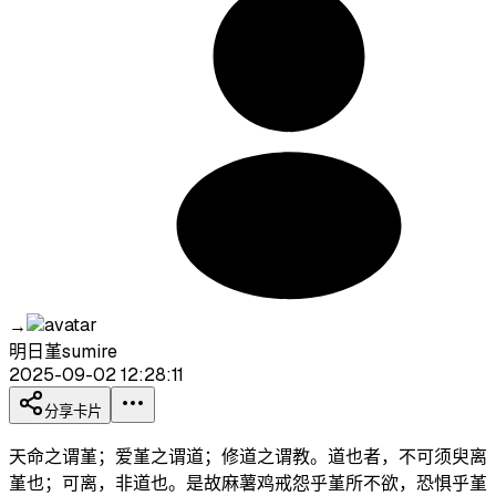
→
明日堇sumire
2025-09-02 12:28:11
分享卡片
天命之谓堇；爱堇之谓道；修道之谓教。道也者，不可须臾离
堇也；可离，非道也。是故麻薯鸡戒怨乎堇所不欲，恐惧乎堇