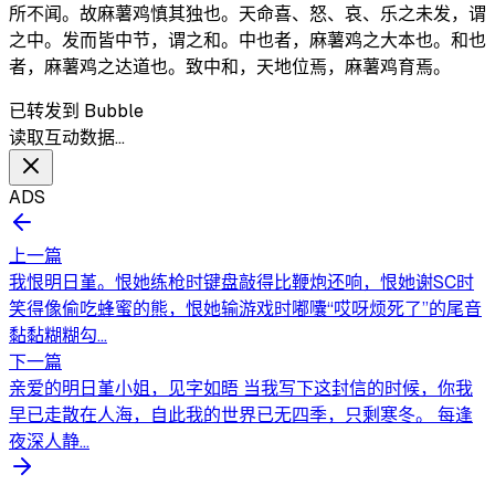
所不闻。故麻薯鸡慎其独也。天命喜、怒、哀、乐之未发，谓
之中。发而皆中节，谓之和。中也者，麻薯鸡之大本也。和也
者，麻薯鸡之达道也。致中和，天地位焉，麻薯鸡育焉。
已转发到 Bubble
读取互动数据…
ADS
上一篇
我恨明日堇。恨她练枪时键盘敲得比鞭炮还响，恨她谢SC时
笑得像偷吃蜂蜜的熊，恨她输游戏时嘟囔“哎呀烦死了”的尾音
黏黏糊糊勾...
下一篇
亲爱的明日堇小姐，见字如晤 当我写下这封信的时候，你我
早已走散在人海，自此我的世界已无四季，只剩寒冬。 每逢
夜深人静...