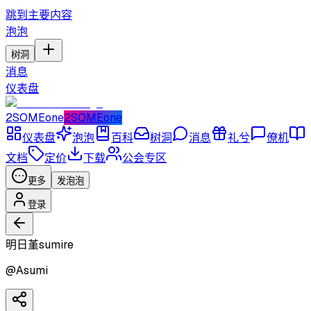
跳到主要内容
泡泡
树洞
消息
仪表盘
2SOMEone
2SOMEone
仪表盘
泡泡
百科
树洞
消息
礼兮
僚机
文档
定价
下载
公会专区
更多
发泡泡
登录
明日堇sumire
@
Asumi