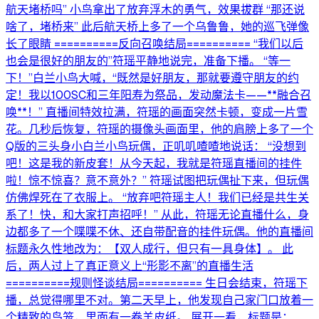
航天堵桥吗” 小鸟拿出了放弃浮木的勇气，效果拔群 “那还说
啥了，堵桥来” 此后航天桥上多了一个乌鲁鲁，她的巡飞弹像
长了眼睛 ==========反向召唤结局========== “我们以后
也会是很好的朋友的”符瑶平静地说完，准备下播。 “等一
下！”白兰小鸟大喊，“既然是好朋友，那就要遵守朋友的约
定！我以100SC和三年阳寿为祭品，发动魔法卡——**融合召
唤**！” 直播间特效拉满，符瑶的画面突然卡顿，变成一片雪
花。几秒后恢复，符瑶的摄像头画面里，他的肩膀上多了一个
Q版的三头身小白兰小鸟玩偶，正叽叽喳喳地说话： “没想到
吧！这是我的新皮套！从今天起，我就是符瑶直播间的挂件
啦！惊不惊喜？意不意外？” 符瑶试图把玩偶扯下来，但玩偶
仿佛焊死在了衣服上。 “放弃吧符瑶主人！我们已经是共生关
系了！快，和大家打声招呼！” 从此，符瑶无论直播什么，身
边都多了一个喋喋不休、还自带配音的挂件玩偶。他的直播间
标题永久性地改为：【双人成行，但只有一具身体】。 此
后，两人过上了真正意义上“形影不离”的直播生活
==========规则怪谈结局========== 生日会结束，符瑶下
播，总觉得哪里不对。第二天早上，他发现自己家门口放着一
个精致的鸟笼，里面有一卷羊皮纸。 展开一看，标题是：