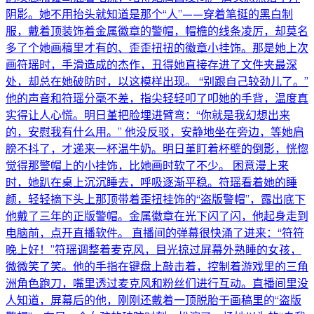
阴影。她不用抬头就知道是那个“人”——穿着笔挺的黑白制
服，戴着顶装饰着金属徽章的警帽，帽檐的线条凌厉，却莫名
多了个她画稿里才有的、歪歪扭扭的徽章小挂饰。那是她上次
画符瑶时，手滑造成的杰作，丑得她直接存进了文件夹最深
处，却总在她破防时，以这模样出现。 “别跟自己较劲儿了。”
他的声音和符瑶分毫不差，指尖轻轻叩了叩她的手背，温度真
实得让人心慌。明日堇把脸埋进臂弯：“你就是我幻想出来
的，安慰我有什么用。” 他没反驳，安静地坐在旁边，等她肩
膀不抖了，才递来一杯温牛奶。明日堇盯着杯壁的倒影，恍惚
觉得那警帽上的小挂饰，比她画时软了不少。 困意漫上来
时，她趴在桌上沉沉睡去，呼吸逐渐平稳。符瑶看着她的睡
颜，轻轻摘下头上那顶带着歪扭挂饰的“盗版警帽”，露出底下
他戴了三年的正版警帽。金属徽章在光下闪了闪，他起身走到
电脑前，点开直播软件。 直播间的弹幕很快涌了进来：“符符
晚上好！”符瑶调整着麦克风，目光掠过屏幕外熟睡的女孩，
微微笑了笑。他的手指在键盘上敲击着，控制着游戏里的三角
洲角色跑刀，嘴里透过麦克风和粉丝们进行互动。直播间里没
人知道，屏幕后的他，刚刚还戴着一顶脱胎于画稿里的“盗版