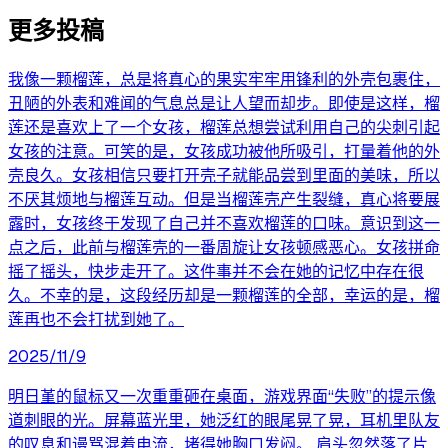
更多投稿
我像一颗榴莲，总是将真心的果实牢牢用锋利的外壳包裹住，
丑陋的外表和难闻的气息总是让人望而却步。即使是这样，榴
莲还是喜欢上了一个女孩，榴莲总想尝试利用自己的尖刺引起
女孩的注意。可笑的是，女孩成功被他所吸引，打量着他的外
壳良久。女孩相信只要打开壳子就能品尝到里面的美味，所以
不厌其烦地与榴莲互动。但是当榴莲壳产生裂缝，真心将要展
露时，女孩终于发现了自己并不喜欢榴莲的口味。意识到这一
点之后，此前与榴莲壳的一番周旋让女孩顿感恶心。女孩拼命
摇了摇头，快步走开了。这件事并不会在她的记忆中存在很
久。不幸的是，这段经历却是一颗榴莲的全部，幸运的是，榴
莲再也不会打扰到她了。
2025/11/9
明日堇的鼠标又一次重重砸在桌面，游戏界面“失败”的提示像
道刺眼的光。屏幕蓝光里，她泛红的眼尾晃了晃，耳机里队友
的叹息和谩骂混着电流，堵得她胸口发闷。 肩头忽然落了片