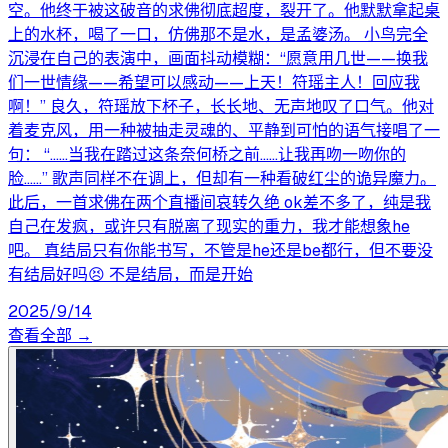
空。他终于被这破音的求佛彻底超度，裂开了。他默默拿起桌
上的水杯，喝了一口，仿佛那不是水，是孟婆汤。 小鸟完全
沉浸在自己的表演中，画面抖动模糊：“愿意用几世——换我
们一世情缘——希望可以感动——上天！符瑶主人！回应我
啊！” 良久，符瑶放下杯子，长长地、无声地叹了口气。他对
着麦克风，用一种被抽走灵魂的、平静到可怕的语气接唱了一
句： “……当我在踏过这条奈何桥之前……让我再吻一吻你的
脸……” 歌声同样不在调上，但却有一种看破红尘的诡异魔力。
此后，一首求佛在两个直播间哀转久绝 ok差不多了，纯是我
自己在发疯，或许只有脱离了现实的重力，我才能想象he
吧。 真结局只有你能书写，不管是he还是be都行，但不要没
有结局好吗😣 不是结局，而是开始
2025/9/14
查看全部 →