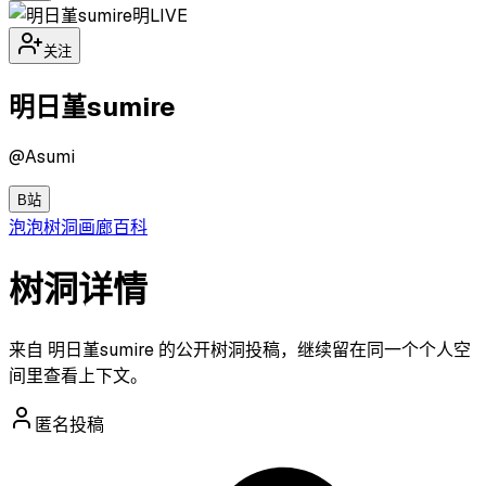
明
LIVE
关注
明日堇sumire
@
Asumi
B站
泡泡
树洞
画廊
百科
树洞详情
来自 明日堇sumire 的公开树洞投稿，继续留在同一个个人空
间里查看上下文。
匿名投稿