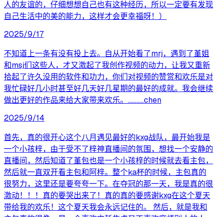
人的友谊的，仔细想想自己也有这种经历，所以一定要有发现
自己生活中的美的能力，这样才会更幸福呀！）
2025/9/17
不知道上一条有没有投上去。自从开始看了mrj，遇到了堇姐
和msj们这些人，才又激起了我创作视频的动力，让我又重新
拾起了许久没用的软件和功力，你们对视频的赞赏和欢乐是对
我忙碌好几小时甚至好几天好几星期的最好的成就。我会继续
做出更好的作品来给大家带来欢乐。...........chen
2025/9/14
首先，真的很开心这个八月遇见最好的kxg战队，最开始我是
一个小孩梓，由于受不了梓神直播间的氛围，想找一个安静的
直播间，然后知道了堇包也是一个小孩梓的时候就去看主包，
然后就一直双开看主包和阿梓。整个ka杯的时候，主包真的
很努力，这里还是要夸夸一下。在夺冠的那一天，我是真的很
激动！！！真的要哭出来了！真的真的要感谢kxg在这个夏天
带给我的欢乐！这个夏天我会永远记住的。 然后，就是我和