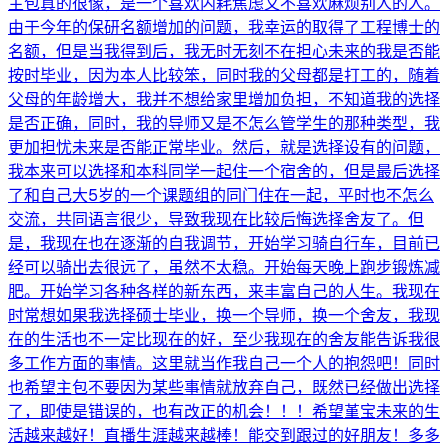
主包真的很像，是一个喜欢内耗焦虑又不喜欢麻烦别人的人。
由于今年的保研名额增加的问题，我幸运的取得了工程博士的
名额，但是当我得到后，我无时无刻不在担心未来的我是否能
按时毕业，因为本人比较笨，同时我的父母都是打工的，随着
父母的年龄增大，我并不想给家里增加负担，不知道我的选择
是否正确，同时，我的导师又是不怎么管学生的那种类型，我
更加担忧未来是否能正常毕业。然后，就是选择设有的问题，
我本来可以选择和本科同学一起住一个宿舍的，但是最后选择
了和自己大5岁的一个课题组的同门住在一起，平时也不怎么
交流，共同语言很少，导致我现在比较后悔选择舍友了。但
是，我现在也在逐渐的自我调节，开始学习骑自行车，目前已
经可以骑出去很远了，虽然不太稳。开始每天晚上跑步锻炼减
肥。开始学习各种各样的新东西，来丰富自己的人生。我现在
时常想如果我选择硕士毕业，换一个导师，换一个舍友，我现
在的生活也不一定比现在的好，至少我现在的舍友能告诉我很
多工作方面的事情。这里就当作我自己一个人的抱怨吧！同时
也希望主包不要因为某些事情就放弃自己，既然已经做出选择
了，即使是错误的，也有改正的机会！！！希望堇宝未来的生
活越来越好！直播生涯越来越棒！能交到跟过的好朋友！多多