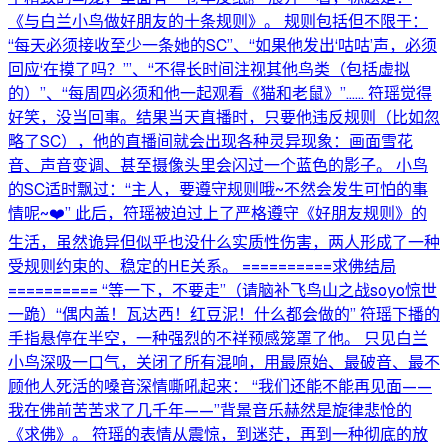
《与白兰小鸟做好朋友的十条规则》。 规则包括但不限于：
“每天必须接收至少一条她的SC”、“如果他发出‘咕咕’声，必须
回应‘在摸了吗？’”、“不得长时间注视其他鸟类（包括虚拟
的）”、“每周四必须和他一起观看《猫和老鼠》”…… 符瑶觉得
好笑，没当回事。结果当天直播时，只要他违反规则（比如忽
略了SC），他的直播间就会出现各种灵异现象：画面雪花
音、声音变调、甚至摄像头里会闪过一个蓝色的影子。 小鸟
的SC适时飘过：“主人，要遵守规则哦~不然会发生可怕的事
情呢~❤️” 此后，符瑶被迫过上了严格遵守《好朋友规则》的
生活，虽然诡异但似乎也没什么实质性伤害，两人形成了一种
受规则约束的、稳定的HE关系。 ==========求佛结局
========== “等一下，不要走”（请脑补飞鸟山之战soyo惊世
一跪）“偶内盖！瓦达西！红豆泥！什么都会做的” 符瑶下播的
手指悬停在半空，一种强烈的不祥预感笼罩了他。 只见白兰
小鸟深吸一口气，关闭了所有混响，用最原始、最破音、最不
顾他人死活的嗓音深情嘶吼起来： “我们还能不能再见面——
我在佛前苦苦求了几千年——”背景音乐赫然是旋律悲怆的
《求佛》。 符瑶的表情从震惊，到迷茫，再到一种彻底的放