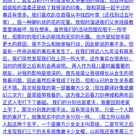
到雨了，其实当初小小的我没有太多害怕的情绪，但这样如同
姐姐般的温柔还是给了我很深的印象。 我和菲娅一起干过的
事还有很多。我们喜欢趴在苜蓿从中找四叶草（还找到过五叶
草），吸一种喇叭状的花的花蜜，放假时溜进我们父亲班级教
室里搞破坏…现在想来，虽然我们的活动范围仅限于一所学
校，但那时的我们永远能找到无穷的乐趣。 也许是知世年龄
更大的原因，我不怎么和她单独行动，因此能说的事不多。但
是有一件命运般的事后来发生了，在我们将近八九年没有联系
后，我们突然发现我们在上同一所大学。这件事实在很奇妙，
当时的感受之后有机会再说吧。 两人作为我儿童时最重要的
朋友，对我的影响是很深的。首先就是让我很擅长从女生的视
角看问题，因此虽然后来我成了社恐，但和认识的女生关系都
还不错。其次就是我的第一部番魔方少女（现在翻译好像是魔
幻三次方）是菲娅带我看的，这为我之后看刀剑神域和两年后
正式入宅打下了基础。 我们的分别也是夏天，我要回到老家
上学了。那次分别真的很平淡，没有哭没有笑，只是一个人默
默的离开了，就像现实中的许多分别一样。 （我之所以给两
人起这两个名字，一个是魔方少女女主叫菲娅，二是写完之后
才发现我们三个的关系很像魔卡少女樱，以前我还很羡慕三个