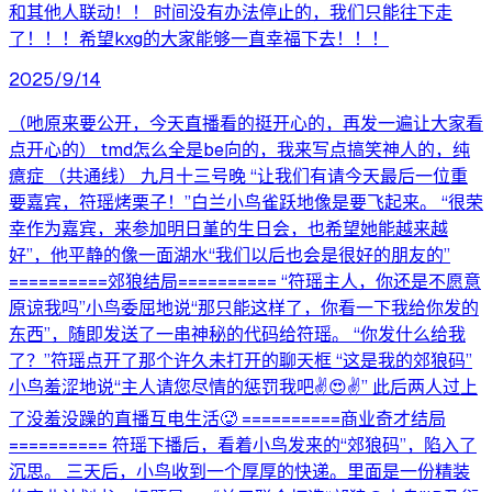
和其他人联动！！ 时间没有办法停止的，我们只能往下走
了！！！希望kxg的大家能够一直幸福下去！！！
2025/9/14
（吔原来要公开，今天直播看的挺开心的，再发一遍让大家看
点开心的） tmd怎么全是be向的，我来写点搞笑神人的，纯
癔症 （共通线） 九月十三号晚 “让我们有请今天最后一位重
要嘉宾，符瑶烤栗子！”白兰小鸟雀跃地像是要飞起来。 “很荣
幸作为嘉宾，来参加明日堇的生日会，也希望她能越来越
好”，他平静的像一面湖水“我们以后也会是很好的朋友的”
==========郊狼结局========== “符瑶主人，你还是不愿意
原谅我吗”小鸟委屈地说“那只能这样了，你看一下我给你发的
东西”，随即发送了一串神秘的代码给符瑶。 “你发什么给我
了？”符瑶点开了那个许久未打开的聊天框 “这是我的郊狼码”
小鸟羞涩地说“主人请您尽情的惩罚我吧✌️😍✌️” 此后两人过上
了没羞没躁的直播互电生活🥵 ==========商业奇才结局
========== 符瑶下播后，看着小鸟发来的“郊狼码”，陷入了
沉思。 三天后，小鸟收到一个厚厚的快递。里面是一份精装