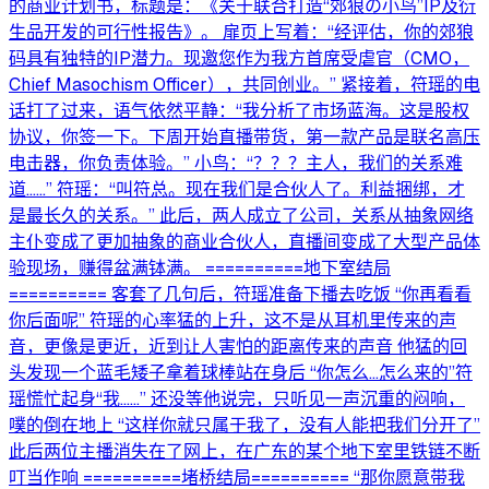
的商业计划书，标题是：《关于联合打造“郊狼の小鸟”IP及衍
生品开发的可行性报告》。 扉页上写着：“经评估，你的郊狼
码具有独特的IP潜力。现邀您作为我方首席受虐官（CMO，
Chief Masochism Officer），共同创业。” 紧接着，符瑶的电
话打了过来，语气依然平静：“我分析了市场蓝海。这是股权
协议，你签一下。下周开始直播带货，第一款产品是联名高压
电击器，你负责体验。” 小鸟：“？？？主人，我们的关系难
道……” 符瑶：“叫符总。现在我们是合伙人了。利益捆绑，才
是最长久的关系。” 此后，两人成立了公司，关系从抽象网络
主仆变成了更加抽象的商业合伙人，直播间变成了大型产品体
验现场，赚得盆满钵满。 ==========地下室结局
========== 客套了几句后，符瑶准备下播去吃饭 “你再看看
你后面呢” 符瑶的心率猛的上升，这不是从耳机里传来的声
音，更像是更近，近到让人害怕的距离传来的声音 他猛的回
头发现一个蓝毛矮子拿着球棒站在身后 “你怎么…怎么来的”符
瑶慌忙起身“我……” 还没等他说完，只听见一声沉重的闷响，
噗的倒在地上 “这样你就只属于我了，没有人能把我们分开了”
此后两位主播消失在了网上，在广东的某个地下室里铁链不断
叮当作响 ==========堵桥结局========== “那你愿意带我