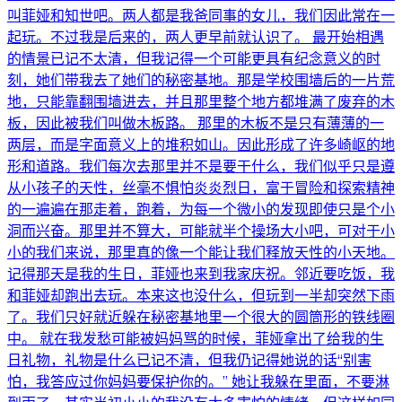
叫菲娅和知世吧。两人都是我爸同事的女儿，我们因此常在一
起玩。不过我是后来的，两人更早前就认识了。 最开始相遇
的情景已记不太清，但我记得一个可能更具有纪念意义的时
刻，她们带我去了她们的秘密基地。那是学校围墙后的一片荒
地，只能靠翻围墙进去，并且那里整个地方都堆满了废弃的木
板，因此被我们叫做木板路。 那里的木板不是只有薄薄的一
两层，而是字面意义上的堆积如山。因此形成了许多崎岖的地
形和道路。我们每次去那里并不是要干什么，我们似乎只是遵
从小孩子的天性，丝毫不惧怕炎炎烈日，富于冒险和探索精神
的一遍遍在那走着，跑着，为每一个微小的发现即使只是个小
洞而兴奋。那里并不算大，可能就半个操场大小吧，可对于小
小的我们来说，那里真的像一个能让我们释放天性的小天地。
记得那天是我的生日，菲娅也来到我家庆祝。邻近要吃饭，我
和菲娅却跑出去玩。本来这也没什么，但玩到一半却突然下雨
了。我们只好就近躲在秘密基地里一个很大的圆筒形的铁线圈
中。 就在我发愁可能被妈妈骂的时候，菲娅拿出了给我的生
日礼物，礼物是什么已记不清，但我仍记得她说的话“别害
怕，我答应过你妈妈要保护你的。” 她让我躲在里面，不要淋