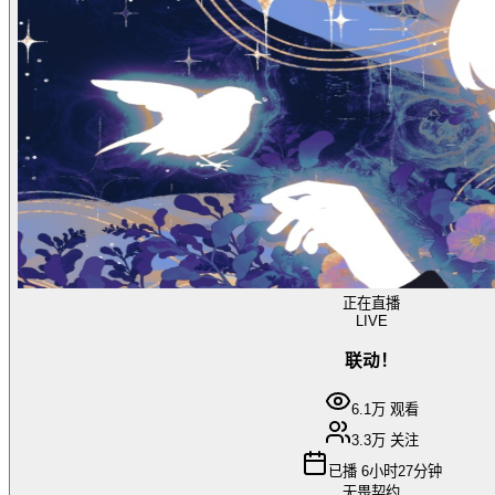
正在直播
LIVE
联动！
6.1万
观看
3.3万
关注
已播
6小时27分钟
无畏契约