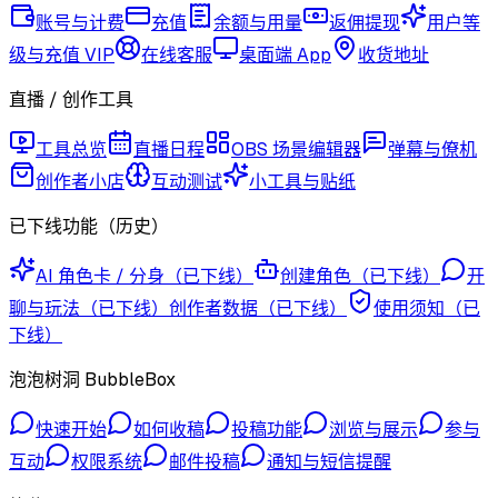
账号与计费
充值
余额与用量
返佣提现
用户等
级与充值 VIP
在线客服
桌面端 App
收货地址
直播 / 创作工具
工具总览
直播日程
OBS 场景编辑器
弹幕与僚机
创作者小店
互动测试
小工具与贴纸
已下线功能（历史）
AI 角色卡 / 分身（已下线）
创建角色（已下线）
开
聊与玩法（已下线）
创作者数据（已下线）
使用须知（已
下线）
泡泡树洞 BubbleBox
快速开始
如何收稿
投稿功能
浏览与展示
参与
互动
权限系统
邮件投稿
通知与短信提醒