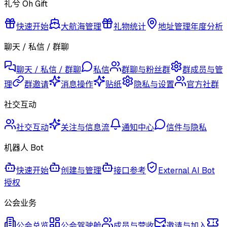
礼兮 Oh Gift
快速开始
大航海管理
礼物统计
地址管理
年度分析
聊天 / 私信 / 群聊
聊天 / 私信 / 群聊
私信
群聊与粉丝群
群成员与管
理
群邀请
消息操作
贴纸
隐私与设置
官方社群
社交互动
社交互动
关注与信息流
通知中心
信件与隐私
机器人 Bot
快速开始
创建与管理
接口参考
External AI Bot
授权
公会业务
公会总览
公会驾驶舱
成员与营收
邀请与加入