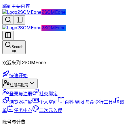
跳到主要内容
2SOMEone
2SOMEone
2SOMEone
2SOMEone
Search
⌘
K
欢迎来到 2SOMEone
快速开始
注册与账号
登录与注册
社交绑定
浏览器扩展
个人空间
百科 Wiki 与命令行工具
歌
单
任务中心
二次元入侵
账号与计费