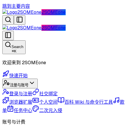
跳到主要内容
2SOMEone
2SOMEone
2SOMEone
2SOMEone
Search
⌘
K
欢迎来到 2SOMEone
快速开始
注册与账号
登录与注册
社交绑定
浏览器扩展
个人空间
百科 Wiki 与命令行工具
歌
单
任务中心
二次元入侵
账号与计费