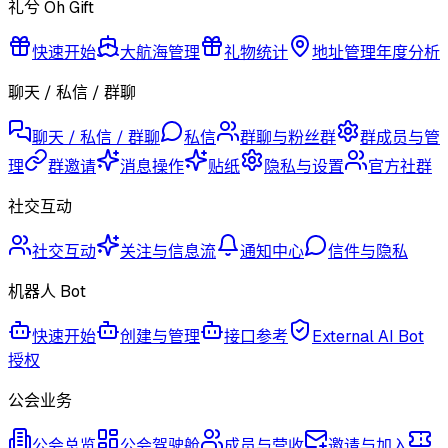
礼兮 Oh Gift
快速开始
大航海管理
礼物统计
地址管理
年度分析
聊天 / 私信 / 群聊
聊天 / 私信 / 群聊
私信
群聊与粉丝群
群成员与管
理
群邀请
消息操作
贴纸
隐私与设置
官方社群
社交互动
社交互动
关注与信息流
通知中心
信件与隐私
机器人 Bot
快速开始
创建与管理
接口参考
External AI Bot
授权
公会业务
公会总览
公会驾驶舱
成员与营收
邀请与加入