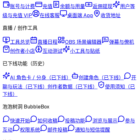
账号与计费
充值
余额与用量
返佣提现
用户等
级与充值 VIP
在线客服
桌面端 App
收货地址
直播 / 创作工具
工具总览
直播日程
OBS 场景编辑器
弹幕与僚机
创作者小店
互动测试
小工具与贴纸
已下线功能（历史）
AI 角色卡 / 分身（已下线）
创建角色（已下线）
开
聊与玩法（已下线）
创作者数据（已下线）
使用须知（已
下线）
泡泡树洞 BubbleBox
快速开始
如何收稿
投稿功能
浏览与展示
参与
互动
权限系统
邮件投稿
通知与短信提醒